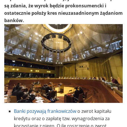
są zdania, że wyrok będzie prokonsumencki i
ostatecznie położy kres nieuzasadnionym żądaniom
banków.
Banki pozywają frankowiczów
o zwrot kapitału
kredytu oraz o zapłatę tzw. wynagrodzenia za
korzystanie z niego. O ile roszczenie o zwrot