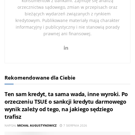
konsumentów z bankami. Zajmuje się analizą
orzecznictwa sądowego, zmian w przepisach oraz
bieżących wydarzeń związanych z rynkiem
kredytowym. Publikowane materiały mają charakter
informacyjny i publicystyczny i nie stanowią porady
prawnej ani finansowej.
Rekomendowane dla Ciebie
Ten sam kredyt, ta sama wada, inne wyroki. Po
orzeczeniu TSUE o sankcji kredytu darmowego
wynik zależy od tego, na jakiego sędziego
trafisz
NAPISAŁ
MICHAŁ AUGUSTYNOWICZ
7 SIERPNIA 2026