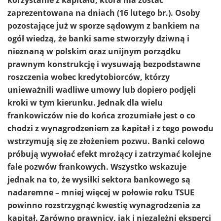
zaprezentowana na dniach (16 lutego br.). Osoby
pozostające już w sporze sądowym z bankiem na
ogół wiedzą, że banki same stworzyły dziwną i
nieznaną w polskim oraz unijnym porządku
prawnym konstrukcję i wysuwają bezpodstawne
roszczenia wobec kredytobiorców, którzy
unieważnili wadliwe umowy lub dopiero podjęli
kroki w tym kierunku. Jednak dla wielu
frankowiczów nie do końca zrozumiałe jest o co
chodzi z wynagrodzeniem za kapitał i z tego powodu
wstrzymują się ze złożeniem pozwu. Banki celowo
próbują wywołać efekt mrożący i zatrzymać kolejne
fale pozwów frankowych. Wszystko wskazuje
jednak na to, że wysiłki sektora bankowego są
nadaremne – mniej więcej w połowie roku TSUE
powinno rozstrzygnąć kwestię wynagrodzenia za
kapitał. Zarówno prawnicy, jak i niezależni eksperci