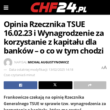
Opinia Rzecznika TSUE
16.02.23 i Wynagrodzenie za
korzystanie z kapitału dla
banków – o co w tym chodzi
NAPISAŁ
MICHAŁ AUGUSTYNOWICZ
A
A
Data ostatniej modyfikacji: 13/02/2025 14:18
Czas czytania:6 minut
Frankowicze czekają na opinię Rzecznika
Generalnego TSUE w sprawie tzw. wynagrodzenia za
korzystanie z kapitału, która ma zostać