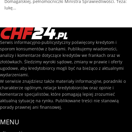
Domagalskiej, pełnomocniczki Ministra Sprawiedliwości. Teza:
lukę...
Serwis informacyjno-publicystyczny poświęcony kredytom i
sporom konsumentów z bankami. Publikujemy wiadomości,
analizy i komentarze dotyczące kredytów we frankach oraz w
złotówkach. Śledzimy wyroki sądowe, zmiany w prawie i oferty
ugodowe, aby kredytobiorcy mogli być na bieżąco z aktualnymi
wydarzeniami.
W serwisie znajdziesz także materiały informacyjne, poradniki o
charakterze ogólnym, relacje kredytobiorców oraz opinie i
komentarze specjalistów, które pomagają lepiej zrozumieć
aktualną sytuację na rynku. Publikowane treści nie stanowią
porady prawnej ani finansowej.
MENU