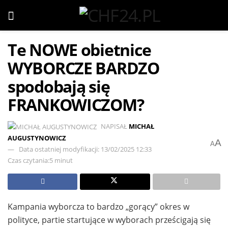
Te NOWE obietnice
WYBORCZE BARDZO
spodobają się
FRANKOWICZOM?
NAPISAŁ
MICHAŁ
AUGUSTYNOWICZ
A
A
Data ostatniej modyfikacji: 13/02/2025 12:33
Czas czytania:5 minut
Kampania wyborcza to bardzo „gorący” okres w
polityce, partie startujące w wyborach prześcigają się