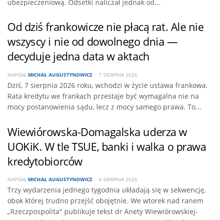
ubezpieczeniową. Odsetki naliczał jednak od...
Od dziś frankowicze nie płacą rat. Ale nie
wszyscy i nie od dowolnego dnia —
decyduje jedna data w aktach
NAPISAŁ
MICHAŁ AUGUSTYNOWICZ
7 SIERPNIA 2026
Dziś, 7 sierpnia 2026 roku, wchodzi w życie ustawa frankowa.
Rata kredytu we frankach przestaje być wymagalna nie na
mocy postanowienia sądu, lecz z mocy samego prawa. To...
Wiewiórowska-Domagalska uderza w
UOKiK. W tle TSUE, banki i walka o prawa
kredytobiorców
NAPISAŁ
MICHAŁ AUGUSTYNOWICZ
4 SIERPNIA 2026
Trzy wydarzenia jednego tygodnia układają się w sekwencję,
obok której trudno przejść obojętnie. We wtorek nad ranem
„Rzeczpospolita" publikuje tekst dr Anety Wiewiórowskiej-