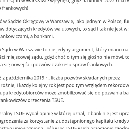
su do sądu w Warszawie wpłynęła, gdyż na koniec 2022 roku 
w frankowych!
hoć w Sądzie Okręgowy w Warszawie, jako jednym w Polsce, f
dotyczących kredytów walutowych, to sąd i tak nie jest w 
rankowiczami, a bankami.
 Sądu w Warszawie to nie jedyny argument, który miano n
ści miejscowej sądu, gdyż choć o tym się głośno nie mówi, t
ją się nowej fali pozwów z zakresu spraw frankowych.
z października 2019 r., liczba pozwów składanych przez
rośnie, i każdy kolejny rok jest pod tym względem rekordo
rupa kredytobiorców może zmobilizować się do pozwania ba
rankowiczów orzeczenia TSUE.
alny TSUE wydał opinię w której uznał, iż bank nie jest up
grodzenia za korzystanie z udostępnionego kapitału kredyt
stała unieważniona, jeśli więc TSUE wyda orzeczenie zgodne