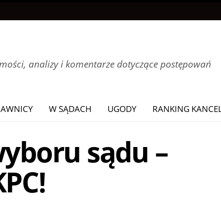
ości, analizy i komentarze dotyczące postępowań
RAWNICY
W SĄDACH
UGODY
RANKING KANCEL
wyboru sądu –
KPC!