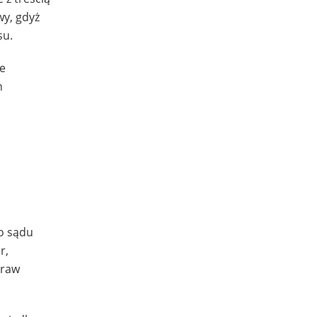
wy, gdyż
su.
ie
h
do sądu
r,
praw