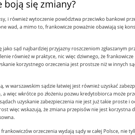
 boją się zmiany?
usy, i również wytoczenie powództwa przeciwko bankowi prz
ne wad, a mimo to, frankowicze poważnie obawiają się kon
ę jako sąd najbardziej przyjazny roszczeniom zgłaszanym pr
enie również w praktyce, nic więc dziwnego, że frankowicze
skanie korzystnego orzeczenia jest prostsze niż w innych s
, w warszawskim sądzie łatwiej jest również uzyskać zabezp
 a więc wkrótce po złożeniu pozwu kredytobiorca może prz
ądach uzyskanie zabezpieczenia nie jest już takie proste i o
ost więc wskazują, że zmiana przepisów nie jest korzystna d
ykowna.
a frankowiczów orzeczenia wydają sądy w całej Polsce, nie ty