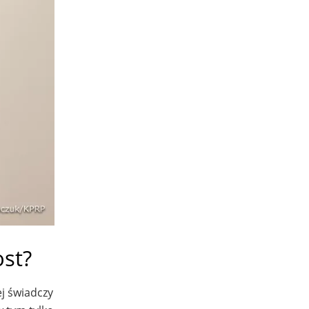
ost?
j świadczy