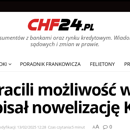
onsumentów z bankami oraz rynku kredytowym. Wiadom
sądowych i zmian w prawie.
OKI
PORADNIK FRANKOWICZA
FELIETONY
P
racili możliwość 
isał nowelizację 
A
0
dyfikacji: 13/02/2025 12:28
Czas czytania:5 minut
A