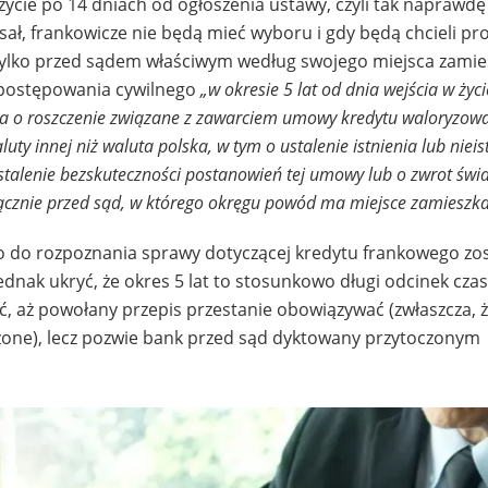
ycie po 14 dniach od ogłoszenia ustawy, czyli tak naprawdę
sał, frankowicze nie będą mieć wyboru i gdy będą chcieli pr
 tylko przed sądem właściwym według swojego miejsca zamie
 postępowania cywilnego
„w okresie 5 lat od dnia wejścia w życi
a o roszczenie związane z zawarciem umowy kredytu waloryzow
 innej niż waluta polska, w tym o ustalenie istnienia lub nieis
stalenie bezskuteczności postanowień tej umowy lub o zwrot świ
łącznie przed sąd, w którego okręgu powód ma miejsce zamieszka
 do rozpoznania sprawy dotyczącej kredytu frankowego zos
dnak ukryć, że okres 5 lat to stosunkowo długi odcinek czas
ć, aż powołany przepis przestanie obowiązywać (zwłaszcza, ż
żone), lecz pozwie bank przed sąd dyktowany przytoczonym