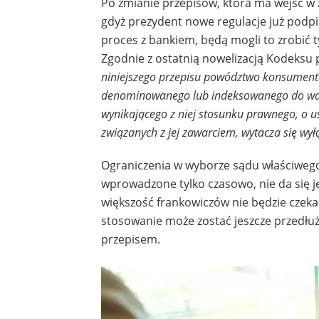
Po zmianie przepisów, która ma wejść w ż
gdyż prezydent nowe regulacje już podpi
proces z bankiem, będą mogli to zrobić
Zgodnie z ostatnią nowelizacją Kodeksu
niniejszego przepisu powództwo konsument
denominowanego lub indeksowanego do waluty
wynikającego z niej stosunku prawnego, o u
związanych z jej zawarciem, wytacza się wy
Ograniczenia w wyborze sądu właściwego
wprowadzone tylko czasowo, nie da się je
większość frankowiczów nie będzie czeka
stosowanie może zostać jeszcze przedłu
przepisem.