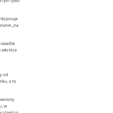
w tym tylko
unkcjonuje
stanie „na
a uwadze
o wkrótce
wy od
nku, a to
rawniony
u, w
 z treścią