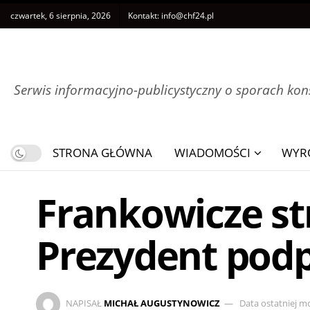
czwartek, 6 sierpnia, 2026
Kontakt:
info@chf24.pl
Serwis informacyjno-publicystyczny o sporach k
STRONA GŁÓWNA
WIADOMOŚCI
WYR
Frankowicze st
Prezydent podp
NAPISAŁ
MICHAŁ AUGUSTYNOWICZ
Data ostatniej mo