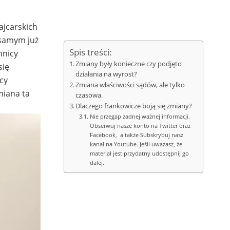
ajcarskich
 samym już
Spis treści:
nnicy
Zmiany były konieczne czy podjęto
się
działania na wyrost?
cy
Zmiana właściwości sądów, ale tylko
miana ta
czasowa.
Dlaczego frankowicze boją się zmiany?
Nie przegap żadnej ważnej informacji.
Obserwuj nasze konto na Twitter oraz
Facebook, a także Subskrybuj nasz
kanał na Youtube. Jeśli uważasz, że
materiał jest przydatny udostępnij go
dalej.