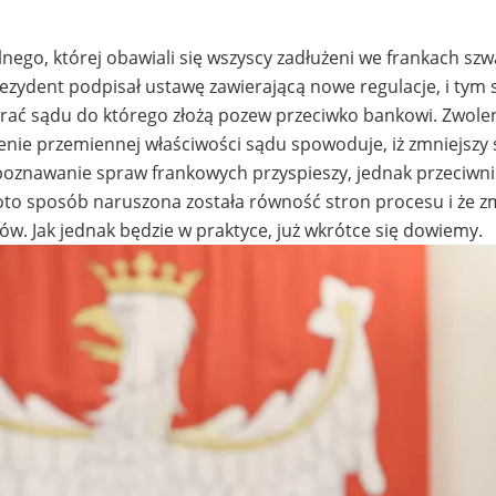
ego, której obawiali się wszyscy zadłużeni we frankach szw
rezydent podpisał ustawę zawierającą nowe regulacje, i tym
brać sądu do którego złożą pozew przeciwko bankowi. Zwole
enie przemiennej właściwości sądu spowoduje, iż zmniejszy 
poznawanie spraw frankowych przyspieszy, jednak przeciwni
n oto sposób naruszona została równość stron procesu i że z
ców. Jak jednak będzie w praktyce, już wkrótce się dowiemy.