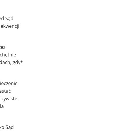
ed Sąd
sekwencji
zez
 chętnie
ądach, gdyż
ieczenie
estać
czywiste.
la
lko Sąd