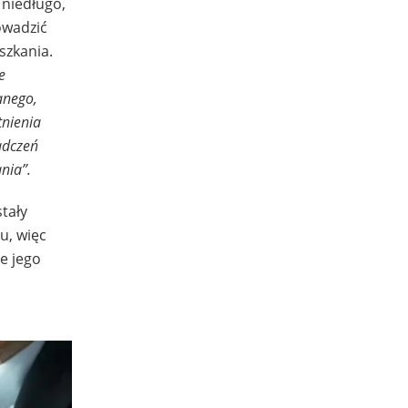
 niedługo,
owadzić
szkania.
e
anego,
tnienia
adczeń
nia”.
tały
u, więc
e jego