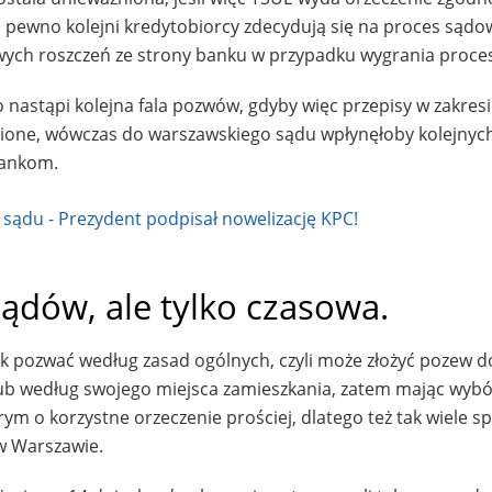
a pewno kolejni kredytobiorcy zdecydują się na proces sądo
wych roszczeń ze strony banku w przypadku wygrania proce
go nastąpi kolejna fala pozwów, gdyby więc przepisy w zakres
enione, wówczas do warszawskiego sądu wpłynęłoby kolejnyc
bankom.
ądów, ale tylko czasowa.
nk pozwać według zasad ogólnych, czyli może złożyć pozew 
lub według swojego miejsca zamieszkania, zatem mając wybó
rym o korzystne orzeczenie prościej, dlatego też tak wiele s
w Warszawie.