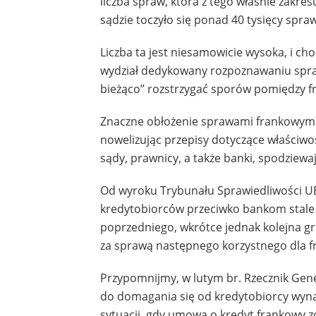
liczba spraw, która z tego właśnie zakre
sądzie toczyło się ponad 40 tysięcy spra
Liczba ta jest niesamowicie wysoka, i c
wydział dedykowany rozpoznawaniu spraw 
bieżąco” rozstrzygać sporów pomiędzy f
Znaczne obłożenie sprawami frankowymi
nowelizując przepisy dotyczące właściwo
sądy, prawnicy, a także banki, spodziewa
Od wyroku Trybunału Sprawiedliwości UE 
kredytobiorców przeciwko bankom stale 
poprzedniego, wkrótce jednak kolejna g
za sprawą następnego korzystnego dla f
Przypomnijmy, w lutym br. Rzecznik Gener
do domagania się od kredytobiorcy wyna
sytuacji, gdy umowa o kredyt frankowy zo