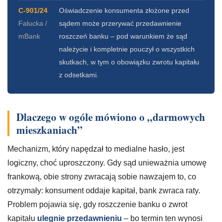
C-901/24
Oświadczenie konsumenta złożone przed
Falucka /
sądem może przerywać przedawnienie
mBank
roszczeń banku – pod warunkiem że sąd
należycie i kompletnie pouczył o wszystkich
skutkach, w tym o obowiązku zwrotu kapitału
z odsetkami.
Dlaczego w ogóle mówiono o „darmowych
mieszkaniach”
Mechanizm, który napędzał to medialne hasło, jest
logiczny, choć uproszczony. Gdy sąd unieważnia umowę
frankową, obie strony zwracają sobie nawzajem to, co
otrzymały: konsument oddaje kapitał, bank zwraca raty.
Problem pojawia się, gdy roszczenie banku o zwrot
kapitału
ulegnie przedawnieniu
– bo termin ten wynosi