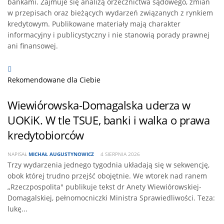
bankami. Zajmuje się analizą orzecznictwa sądowego, zmian
w przepisach oraz bieżących wydarzeń związanych z rynkiem
kredytowym. Publikowane materiały mają charakter
informacyjny i publicystyczny i nie stanowią porady prawnej
ani finansowej.
Rekomendowane dla Ciebie
Wiewiórowska-Domagalska uderza w
UOKiK. W tle TSUE, banki i walka o prawa
kredytobiorców
NAPISAŁ
MICHAŁ AUGUSTYNOWICZ
4 SIERPNIA 2026
Trzy wydarzenia jednego tygodnia układają się w sekwencję,
obok której trudno przejść obojętnie. We wtorek nad ranem
„Rzeczpospolita" publikuje tekst dr Anety Wiewiórowskiej-
Domagalskiej, pełnomocniczki Ministra Sprawiedliwości. Teza:
lukę...