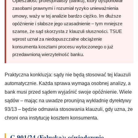
Opieszałość profesjonalisty (banku), który dysponował
zasobami prawnymi i rozumiał ryzyko unieważnienia
umowy, waży w tej analizie bardzo ciężko. Im dłuższe
opóźnienie i słabsze jego uzasadnienie – tym mniejsze
szanse, że sąd skorzysta z klauzuli słuszności. TSUE
wprost uznał za niedopuszczalne obciążenie
konsumenta kosztami procesu wytoczonego o już
przedawnioną wierzytelność banku.
Praktyczna konkluzja: sądy nie będą stosować tej klauzuli
automatycznie. Każda sprawa wymaga osobnej analizy, a
bank musi przed sądem wyjaśnić swoje opóźnienie. Wiele
sądów – mając na uwadze prounijną wykładnię dyrektywy
93/13 – będzie odmawia stosowania klauzuli, gdy uzna, że
chroni ona instytucję kosztem konsumenta.
C-901/24 (Falucka): oświadczenie