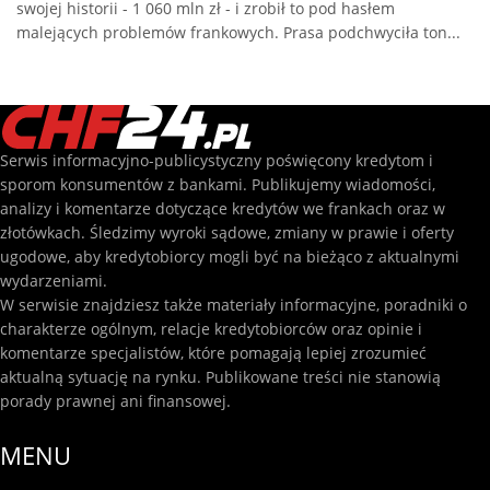
swojej historii - 1 060 mln zł - i zrobił to pod hasłem
malejących problemów frankowych. Prasa podchwyciła ton...
Serwis informacyjno-publicystyczny poświęcony kredytom i
sporom konsumentów z bankami. Publikujemy wiadomości,
analizy i komentarze dotyczące kredytów we frankach oraz w
złotówkach. Śledzimy wyroki sądowe, zmiany w prawie i oferty
ugodowe, aby kredytobiorcy mogli być na bieżąco z aktualnymi
wydarzeniami.
W serwisie znajdziesz także materiały informacyjne, poradniki o
charakterze ogólnym, relacje kredytobiorców oraz opinie i
komentarze specjalistów, które pomagają lepiej zrozumieć
aktualną sytuację na rynku. Publikowane treści nie stanowią
porady prawnej ani finansowej.
MENU