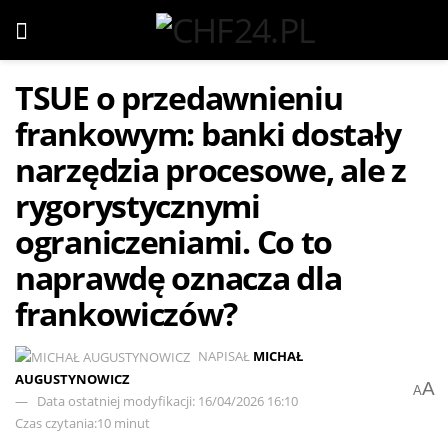
TSUE o przedawnieniu
frankowym: banki dostały
narzędzia procesowe, ale z
rygorystycznymi
ograniczeniami. Co to
naprawdę oznacza dla
frankowiczów?
NAPISAŁ
MICHAŁ
AUGUSTYNOWICZ
A
A
Data ostatniej modyfikacji: 16/04/2026 16:10
Czas czytania:10 minut