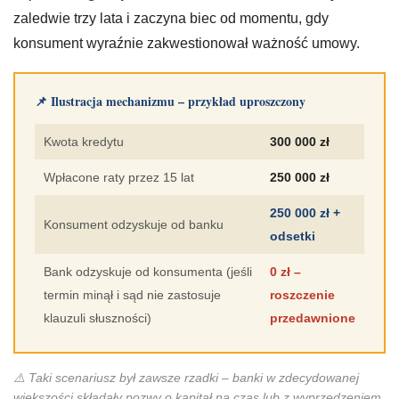
zaledwie trzy lata i zaczyna biec od momentu, gdy
konsument wyraźnie zakwestionował ważność umowy.
📌 Ilustracja mechanizmu – przykład uproszczony
Kwota kredytu
300 000 zł
Wpłacone raty przez 15 lat
250 000 zł
250 000 zł +
Konsument odzyskuje od banku
odsetki
Bank odzyskuje od konsumenta (jeśli
0 zł –
termin minął i sąd nie zastosuje
roszczenie
klauzuli słuszności)
przedawnione
⚠️ Taki scenariusz był zawsze rzadki – banki w zdecydowanej
większości składały pozwy o kapitał na czas lub z wyprzedzeniem.