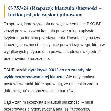
C-753/24 (Rzepacz): klauzula słuszności –
furtka jest, ale wąska i pilnowana
To sprawa, która wywołała największe emocje. PKO BP
złożył pozew o zwrot kapitału prawie rok po upływie
trzyletniego terminu przedawnienia. Powołał się na tzw.
klauzulę słuszności – instytucję prawa krajowego, która w
wyjątkowych przypadkach pozwala sądowi uwzględnić
przedawnione roszczenie.
TSUE orzekł:
dyrektywa 93/13 co do zasady nie
wyklucza stosowania tej klauzuli.
Ale natychmiast
postawił warunki, które sprawiają, że nie jest to żaden
„bilet wstępu” dla spóźnialskich banków.
Sąd – zanim skorzysta z klauzuli słuszności – musi
przeprowadzić rygorystyczną analizę
in concreto
,