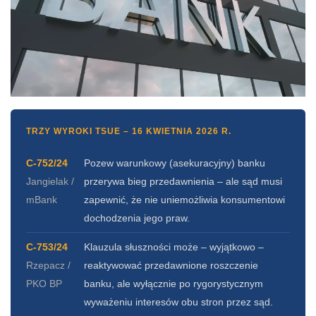
TRZY WYROKI TSUE – 16 KWIETNIA 2026 R.
C-752/24
Pozew warunkowy (asekuracyjny) banku
Jangielak /
przerywa bieg przedawnienia – ale sąd musi
mBank
zapewnić, że nie uniemożliwia konsumentowi
dochodzenia jego praw.
C-753/24
Klauzula słuszności może – wyjątkowo –
Rzepacz /
reaktywować przedawnione roszczenie
PKO BP
banku, ale wyłącznie po rygorystycznym
wyważeniu interesów obu stron przez sąd.