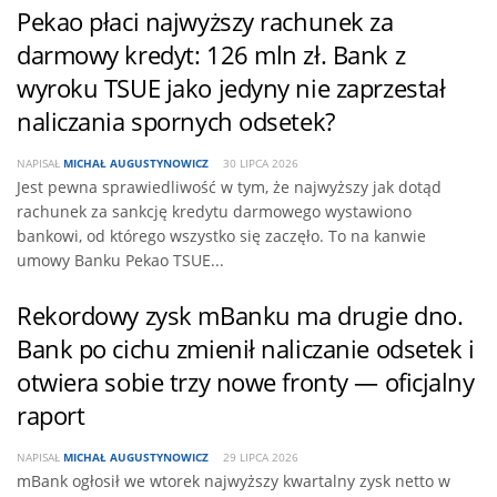
Pekao płaci najwyższy rachunek za
darmowy kredyt: 126 mln zł. Bank z
wyroku TSUE jako jedyny nie zaprzestał
naliczania spornych odsetek?
NAPISAŁ
MICHAŁ AUGUSTYNOWICZ
30 LIPCA 2026
Jest pewna sprawiedliwość w tym, że najwyższy jak dotąd
rachunek za sankcję kredytu darmowego wystawiono
bankowi, od którego wszystko się zaczęło. To na kanwie
umowy Banku Pekao TSUE...
Rekordowy zysk mBanku ma drugie dno.
Bank po cichu zmienił naliczanie odsetek i
otwiera sobie trzy nowe fronty — oficjalny
raport
NAPISAŁ
MICHAŁ AUGUSTYNOWICZ
29 LIPCA 2026
mBank ogłosił we wtorek najwyższy kwartalny zysk netto w