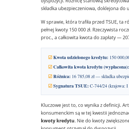
dyspozycji. Różnicę stanowią skredytowa
składka ubezpieczeniowa, doklejona do u
W sprawie, która trafiła przed TSUE, ta 
pełnej kwoty 150 000 zł. Rzeczywista ro
proc., a całkowita kwota do zapłaty — 207
☑
Kwota udzielonego kredytu:
150 000,00 
☑
Całkowita kwota kredytu (wypłacona):
☑
Różnica:
16 785,08 zł — składka ubezpie
☑
Sygnatura TSUE:
C-744/24 (krajowa: 
Kluczowe jest to, co wynika z definicji. A
konsumenckim są w tej kwestii jednozna
kwoty kredytu
. Nie do kwoty zwiększon
konsument otrzymał do dyspozycji.