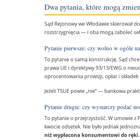
Dwa pytania, które mogą zmien
Sąd Rejonowy we Włodawie skierował do
rozstrzygnięcia — i oba mogą zaboleć s
Pytanie pierwsze: czy wolno w ogóle n
To pytanie o samą konstrukcję. Sąd chce
prawa UE i dyrektywy 93/13/EWG o nie
oprocentowania prowizji, opłat i składe
Jeżeli TSUE powie „nie” — bankowa prakt
Pytanie drugie: czy wystarczy podać sto
To pytanie o przejrzystość. W umowie z P
kwocie odsetek. Nie było jednak jednozn
niż wypłacona konsumentowi do ręki
.