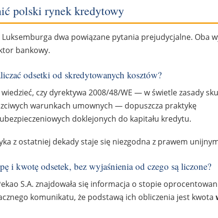
ić polski rynek kredytowy
 Luksemburga dwa powiązane pytania prejudycjalne. Oba 
ektor bankowy.
aliczać odsetki od skredytowanych kosztów?
 wiedzieć, czy dyrektywa 2008/48/WE — w świetle zasady sk
uczciwych warunkach umownych — dopuszcza praktykę
k ubezpieczeniowych doklejonych do kapitału kredytu.
yka z ostatniej dekady staje się niezgodna z prawem unijnym
pę i kwotę odsetek, bez wyjaśnienia od czego są liczone?
ekao S.A. znajdowała się informacja o stopie oprocentowania
acznego komunikatu, że podstawą ich obliczenia jest kwota