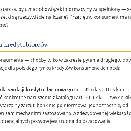
ystarcza, by uznać obowiązek informacyjny za spełniony — s
setki są rzeczywiście naliczane? Przeciętny konsument ma n
enę?
a kredytobiorców
 konsumenta — choćby tylko w zakresie pytania drugiego, do
je dla polskiego rynku kredytów konsumenckich będą
 dla
sankcji kredytu darmowego
(art. 45 u.k.k.). Dziś kons
ć konkretne naruszenie z katalogu art. 30 u.k.k. — zwykle kil
arzalny zarzut: bank nie poinformował jednoznacznie, od j
ż ten sam mechanizm zastosowano w zdecydowanej większoś
potencjalnych pozwów jest trudna do oszacowania.