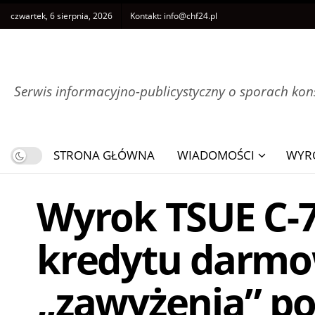
czwartek, 6 sierpnia, 2026
Kontakt:
info@chf24.pl
Serwis informacyjno-publicystyczny o sporach k
STRONA GŁÓWNA
WIADOMOŚCI
WYR
Wyrok TSUE C-7
kredytu darmo
„zawyżenia” po