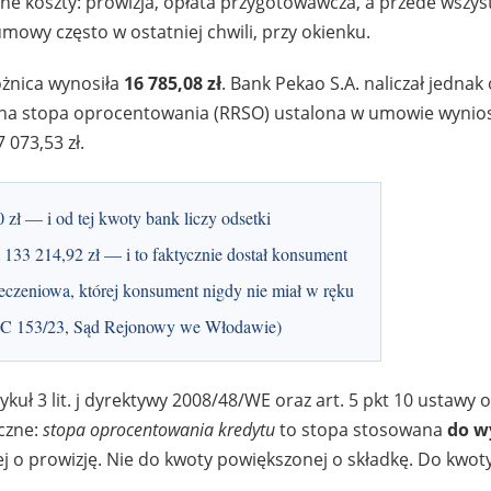
ne koszty: prowizja, opłata przygotowawcza, a przede wszy
mowy często w ostatniej chwili, przy okienku.
różnica wynosiła
16 785,08 zł
. Bank Pekao S.A. naliczał jednak
czna stopa oprocentowania (RRSO) ustalona w umowie wynios
 073,53 zł.
zł — i od tej kwoty bank liczy odsetki
133 214,92 zł — i to faktycznie dostał konsument
czeniowa, której konsument nigdy nie miał w ręku
I C 153/23, Sąd Rejonowy we Włodawie)
rtykuł 3 lit. j dyrektywy 2008/48/WE oraz art. 5 pkt 10 ustawy 
czne:
stopa oprocentowania kredytu
to stopa stosowana
do w
ej o prowizję. Nie do kwoty powiększonej o składkę. Do kwoty