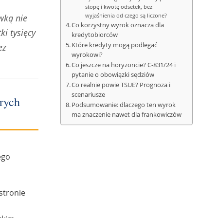
stopę i kwotę odsetek, bez
wyjaśnienia od czego są liczone?
wką nie
Co korzystny wyrok oznacza dla
ki tysięcy
kredytobiorców
Które kredyty mogą podlegać
ez
wyrokowi?
Co jeszcze na horyzoncie? C-831/24 i
pytanie o obowiązki sędziów
Co realnie powie TSUE? Prognoza i
scenariusze
rych
Podsumowanie: dlaczego ten wyrok
ma znaczenie nawet dla frankowiczów
ego
 stronie