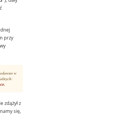
ć
ednej
m przy
owy
niedawno w
jalnych:
co.
e zdążył z
namy się,