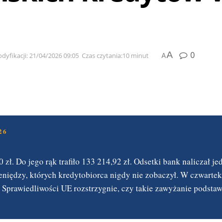
A
0
dyfikacji: 21/04/2026 09:05
Czas czytania:10 minut
A
26
ł. Do jego rąk trafiło 133 214,92 zł. Odsetki bank naliczał je
eniędzy, których kredytobiorca nigdy nie zobaczył. W czwartek
ł Sprawiedliwości UE rozstrzygnie, czy takie zawyżanie podsta