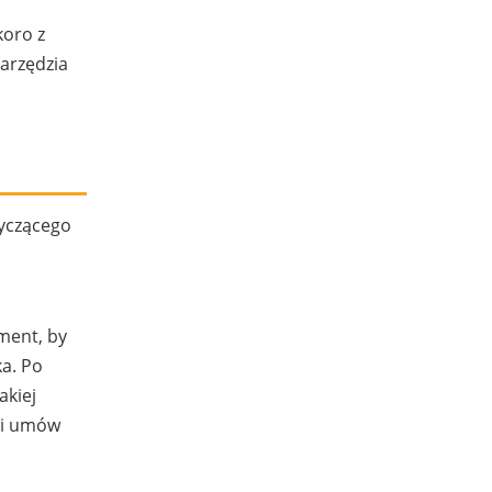
koro z
arzędzia
tyczącego
ument, by
ka. Po
akiej
ci umów