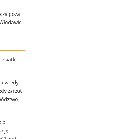
acza poza
 Włodawie.
esiątki
 a wtedy
żdy zarzut
wództwo.
ała
cję.
i”
), dały