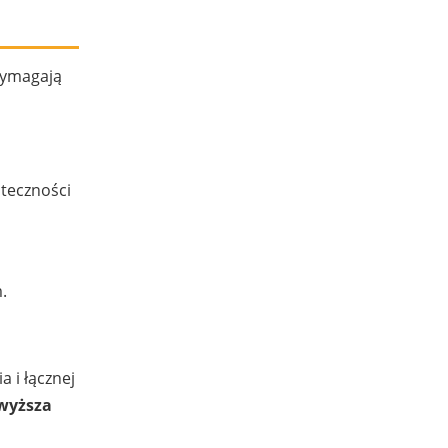
wymagają
uteczności
.
 i łącznej
wyższa