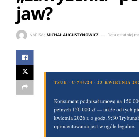
jaw?
NAPISAŁ
MICHAŁ AUGUSTYNOWICZ
Data ostatniej mo
TSUE · C-744/24 · 23 KWIETNIA 20
Konsument podpisał umowę na 150 000 z
pełnych 150 000 zł — także od tych pi
kwietnia 2026 r. o godz. 9:30 Trybuna
oprocentowania jest w ogóle legalne.