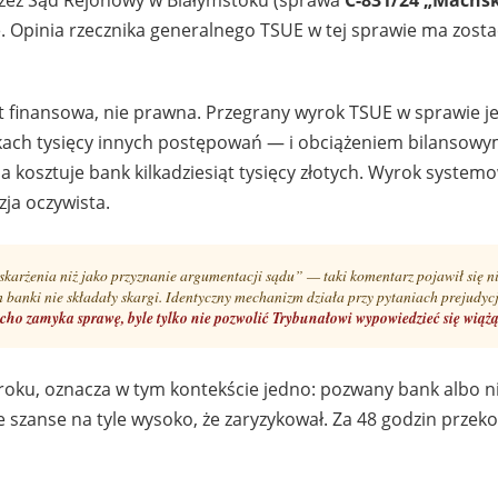
Opinia rzecznika generalnego TSUE w tej sprawie ma zosta
t finansowa, nie prawna. Przegrany wyrok TSUE w sprawie j
kach tysięcy innych postępowań — i obciążeniem bilansowy
 kosztuje bank kilkadziesiąt tysięcy złotych. Wyrok system
zja oczywista.
skarżenia niż jako przyznanie argumentacji sądu” — taki komentarz pojawił się 
 banki nie składały skargi. Identyczny mechanizm działa przy pytaniach prejudyc
cho zamyka sprawę, byle tylko nie pozwolić Trybunałowi wypowiedzieć się wiążą
roku, oznacza w tym kontekście jedno: pozwany bank albo ni
zanse na tyle wysoko, że zaryzykował. Za 48 godzin przeko