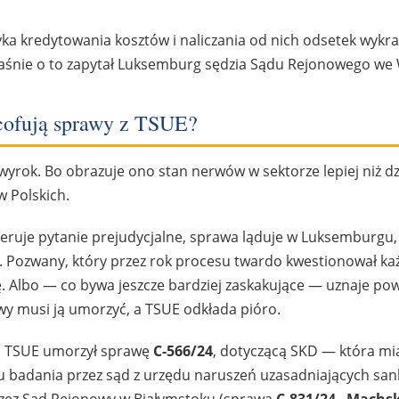
yka kredytowania kosztów i naliczania od nich odsetek wykr
łaśnie o to zapytał Luksemburg sędzia Sądu Rejonowego we
ycofują sprawy z TSUE?
yrok. Bo obrazuje ono stan nerwów w sektorze lepiej niż dzi
 Polskich.
ieruje pytanie prejudycjalne, sprawa ląduje w Luksemburgu,
. Pozwany, który przez rok procesu twardo kwestionował ka
. Albo — co bywa jeszcze bardziej zaskakujące — uznaje po
owy musi ją umorzyć, a TSUE odkłada pióro.
r. TSUE umorzył sprawę
C-566/24
, dotyczącą SKD — która mi
u badania przez sąd z urzędu naruszeń uzasadniających sank
przez Sąd Rejonowy w Białymstoku (sprawa
C-831/24 „Machsk