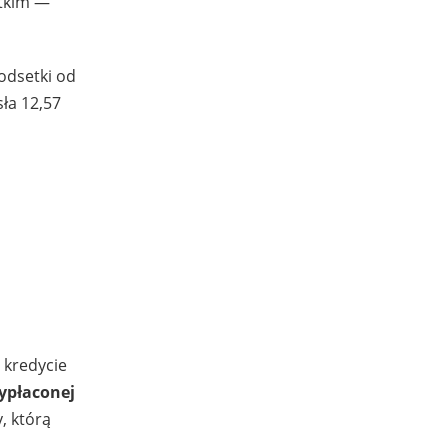
stkim —
 odsetki od
ła 12,57
o kredycie
ypłaconej
, którą