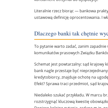
Literalnie rzecz biorąc — bankowa prakt
ustawową definicję oprocentowania. I w
Dlaczego banki tak chętnie w
To pytanie warto zadać, zanim zapadnie w
komunikatów prasowych Związku Banków
Schemat jest powtarzalny: sąd krajowy k
bank nagle przestaje być nieprzejednany
kredytobiorcy, znajduje ochotę na ugodę
Efekt? Sprawa traci przedmiot, sąd kraj
Niedaleko szukać przykładu. W marcu b
rozstrzygnąć kluczową kwestię obowiązk
Dopiero kolejne pytania, zadane m.in. 