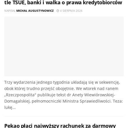
tle TSUE, banki i walka o prawa kredytobiorców
NAPISAŁ
MICHAŁ AUGUSTYNOWICZ
4 SIERPNIA 2026
Trzy wydarzenia jednego tygodnia układają się w sekwencję,
obok której trudno przejść obojętnie. We wtorek nad ranem
„Rzeczpospolita" publikuje tekst dr Anety Wiewiórowskiej-
Domagalskiej, pełnomocniczki Ministra Sprawiedliwości. Teza:
lukę...
Pekao płaci najwyższy rachunek za darmowy