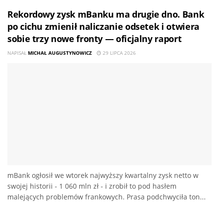
Rekordowy zysk mBanku ma drugie dno. Bank
po cichu zmienił naliczanie odsetek i otwiera
sobie trzy nowe fronty — oficjalny raport
NAPISAŁ
MICHAŁ AUGUSTYNOWICZ
29 LIPCA 2026
mBank ogłosił we wtorek najwyższy kwartalny zysk netto w
swojej historii - 1 060 mln zł - i zrobił to pod hasłem
malejących problemów frankowych. Prasa podchwyciła ton...