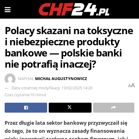
Polacy skazani na toksyczne
i niebezpieczne produkty
bankowe — polskie banki
nie potrafią inaczej?
NAPISAŁ
MICHAŁ AUGUSTYNOWICZ
A
A
Data ostatniej modyfikacji: 13/02/2025 14:20
Czas czytania:10 minut
Przez długie lata sektor bankowy przyzwyczaił się
do tego, że to on wyznacza zasady finansowania
wielu inwestycji zarówno osobom fizycznym, jak i