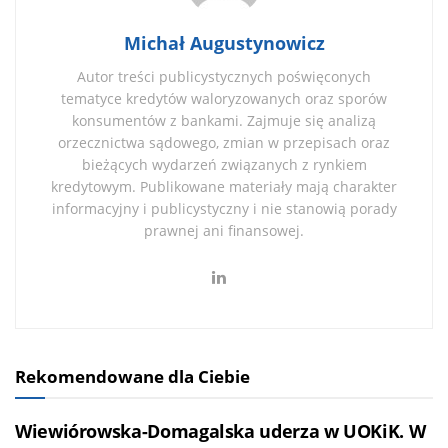
Michał Augustynowicz
Autor treści publicystycznych poświęconych
tematyce kredytów waloryzowanych oraz sporów
konsumentów z bankami. Zajmuje się analizą
orzecznictwa sądowego, zmian w przepisach oraz
bieżących wydarzeń związanych z rynkiem
kredytowym. Publikowane materiały mają charakter
informacyjny i publicystyczny i nie stanowią porady
prawnej ani finansowej.
Rekomendowane dla Ciebie
Wiewiórowska-Domagalska uderza w UOKiK. W