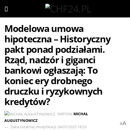
Modelowa umowa
hipoteczna – Historyczny
pakt ponad podziałami.
Rząd, nadzór i giganci
bankowi ogłaszają: To
koniec ery drobnego
druczku i ryzykownych
kredytów?
NAPISAŁ
MICHAŁ
AUGUSTYNOWICZ
A
A
Data ostatniej modyfikacji: 24/07/2025 18:53