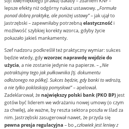
soft law
(miękkiego prawa) dałaby – zdaniem KNF –
lepsze efekty niż odgórny nakaz ustawowy.
„Formuła
ponad dobrą praktykę, ale poniżej ustawy”
– jak ujął to
Jastrzębski – zapewniłaby potrzebną
elastyczność
i
możliwość szybkiej korekty wzorca, gdyby życie
pokazało jakieś mankamenty.
Szef nadzoru podkreślił też praktyczny wymiar: sukces
będzie wtedy, gdy
wzorzec naprawdę wejdzie do
użycia
, a nie zostanie jedynie na papierze. –
„Nie
potraktujmy tego jak pułkownika [tj. dokumentu
odłożonego na półkę]. Sukces będzie, gdy banki to wdrożą,
a nie tylko poklaskają pomysłowi”
– apelował.
Zadeklarował, że
największy polski bank (PKO BP)
jest
gotów być liderem we wdrażaniu nowej umowy (o czym
za chwilę), ale ważne, by reszta sektora poszła w ślad za
nim. Jastrzębski zasugerował nawet, że przyda się
pewna presja regulacyjna
– bo
„człowiek jest leniwy z