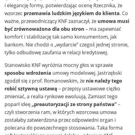
i elegancję formy, potwierdzając ocenę Rzecznika, że
wzorzec
przemawia ludzkim językiem do klienta
. Co
ważne, przewodniczący KNF zaznaczył, że
umowa musi
być zrównoważona dla obu stron
– ma zapewniać
komfort i stabilizację tak samo konsumentom, jak
bankom. Nie chodzi o „wydarcie” czegoś jednej stronie,
tylko odbudowę zaufania w relacji kredytowej.
Stanowisko KNF wyróżnia mocny głos w sprawie
sposobu wdrożenia
umowy modelowej. Jastrzębski
zgodził się z prof. Romanowskim, że
nie należy tego
robić sztywną ustawą
– przepisy ustawowe ciężko
zmieniać, a realia rynkowe ewoluują. Zamiast tego
poparł ideę
„preautoryzacji ze strony państwa”
–
czyli stworzenia ram, w których wzorcowa umowa
zostałaby zatwierdzona przez odpowiedni organ i
polecana do powszechnego stosowania. Taka forma