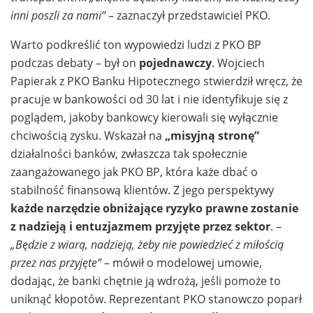
inni poszli za nami”
– zaznaczył przedstawiciel PKO.
Warto podkreślić ton wypowiedzi ludzi z PKO BP
podczas debaty – był on
pojednawczy
. Wojciech
Papierak z PKO Banku Hipotecznego stwierdził wręcz, że
pracuje w bankowości od 30 lat i nie identyfikuje się z
poglądem, jakoby bankowcy kierowali się wyłącznie
chciwością zysku. Wskazał na
„misyjną stronę”
działalności banków, zwłaszcza tak społecznie
zaangażowanego jak PKO BP, która każe dbać o
stabilność finansową klientów. Z jego perspektywy
każde narzędzie obniżające ryzyko prawne zostanie
z nadzieją i entuzjazmem przyjęte przez sektor
. –
„Będzie z wiarą, nadzieją, żeby nie powiedzieć z miłością
przez nas przyjęte”
– mówił o modelowej umowie,
dodając, że banki chętnie ją wdrożą, jeśli pomoże to
uniknąć kłopotów. Reprezentant PKO stanowczo poparł