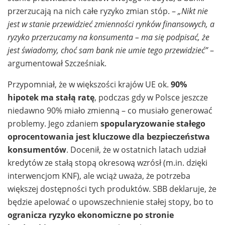
przerzucają na nich całe ryzyko zmian stóp. –
„Nikt nie
jest w stanie przewidzieć zmienności rynków finansowych, a
ryzyko przerzucamy na konsumenta – ma się podpisać, że
jest świadomy, choć sam bank nie umie tego przewidzieć”
–
argumentował Szcześniak.
Przypomniał, że w większości krajów UE ok.
90%
hipotek ma stałą ratę
, podczas gdy w Polsce jeszcze
niedawno 90% miało zmienną – co musiało generować
problemy. Jego zdaniem
spopularyzowanie stałego
oprocentowania jest kluczowe dla bezpieczeństwa
konsumentów
. Docenił, że w ostatnich latach udział
kredytów ze stałą stopą okresową wzrósł (m.in. dzięki
interwencjom KNF), ale wciąż uważa, że potrzeba
większej dostępności tych produktów. SBB deklaruje, że
będzie apelować o upowszechnienie stałej stopy, bo to
ogranicza ryzyko ekonomiczne po stronie