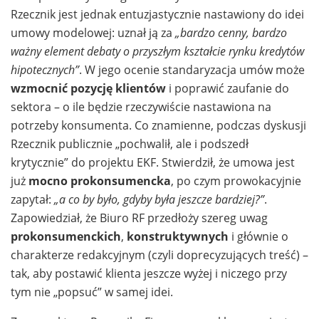
Rzecznik jest jednak entuzjastycznie nastawiony do idei
umowy modelowej: uznał ją za
„bardzo cenny, bardzo
ważny element debaty o przyszłym kształcie rynku kredytów
hipotecznych”
. W jego ocenie standaryzacja umów może
wzmocnić pozycję klientów
i poprawić zaufanie do
sektora – o ile będzie rzeczywiście nastawiona na
potrzeby konsumenta. Co znamienne, podczas dyskusji
Rzecznik publicznie „pochwalił, ale i podszedł
krytycznie” do projektu EKF. Stwierdził, że umowa jest
już
mocno prokonsumencka
, po czym prowokacyjnie
zapytał:
„a co by było, gdyby była jeszcze bardziej?”
.
Zapowiedział, że Biuro RF przedłoży szereg uwag
prokonsumenckich
,
konstruktywnych
i głównie o
charakterze redakcyjnym (czyli doprecyzujących treść) –
tak, aby postawić klienta jeszcze wyżej i niczego przy
tym nie „popsuć” w samej idei.