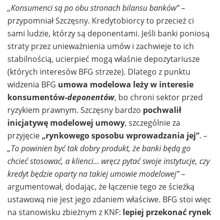
„Konsumenci są po obu stronach bilansu banków”
–
przypomniał Szczęsny. Kredytobiorcy to przecież ci
sami ludzie, którzy są deponentami. Jeśli banki poniosą
straty przez unieważnienia umów i zachwieje to ich
stabilnością, ucierpieć mogą właśnie depozytariusze
(których interesów BFG strzeże). Dlatego z punktu
widzenia BFG
umowa modelowa leży w interesie
konsumentów-
deponentów
, bo chroni sektor przed
ryzykiem prawnym. Szczęsny bardzo
pochwalił
inicjatywę modelowej umowy
, szczególnie za
przyjęcie
„rynkowego sposobu wprowadzania jej”
. –
„To powinien być tak dobry produkt, że banki będą go
chcieć stosować, a klienci… wręcz pytać swoje instytucje, czy
kredyt będzie oparty na takiej umowie modelowej”
–
argumentował, dodając, że łączenie tego ze ścieżką
ustawową nie jest jego zdaniem właściwe. BFG stoi więc
na stanowisku zbieżnym z KNF:
lepiej przekonać rynek