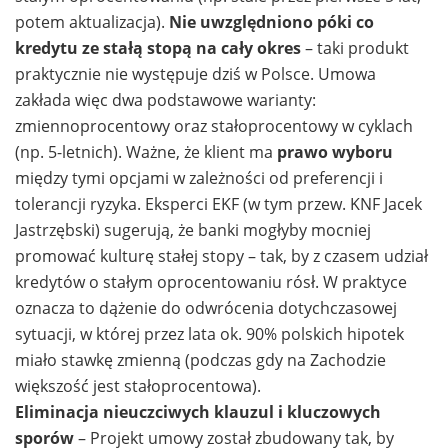
potem aktualizacja).
Nie uwzględniono póki co
kredytu ze stałą stopą na cały okres
– taki produkt
praktycznie nie występuje dziś w Polsce. Umowa
zakłada więc dwa podstawowe warianty:
zmiennoprocentowy oraz stałoprocentowy w cyklach
(np. 5-letnich). Ważne, że klient ma
prawo wyboru
między tymi opcjami w zależności od preferencji i
tolerancji ryzyka. Eksperci EKF (w tym przew. KNF Jacek
Jastrzębski) sugerują, że banki mogłyby mocniej
promować kulturę stałej stopy – tak, by z czasem udział
kredytów o stałym oprocentowaniu rósł. W praktyce
oznacza to dążenie do odwrócenia dotychczasowej
sytuacji, w której przez lata ok. 90% polskich hipotek
miało stawkę zmienną (podczas gdy na Zachodzie
większość jest stałoprocentowa).
Eliminacja nieuczciwych klauzul i kluczowych
sporów
– Projekt umowy został zbudowany tak, by