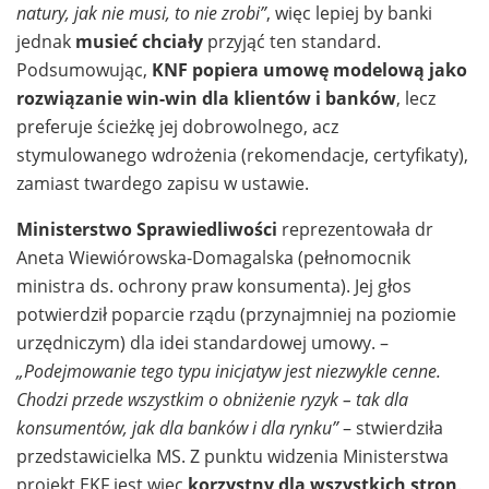
natury, jak nie musi, to nie zrobi”
, więc lepiej by banki
jednak
musieć chciały
przyjąć ten standard.
Podsumowując,
KNF popiera umowę modelową jako
rozwiązanie win-win dla klientów i banków
, lecz
preferuje ścieżkę jej dobrowolnego, acz
stymulowanego wdrożenia (rekomendacje, certyfikaty),
zamiast twardego zapisu w ustawie.
Ministerstwo Sprawiedliwości
reprezentowała dr
Aneta Wiewiórowska-Domagalska (pełnomocnik
ministra ds. ochrony praw konsumenta). Jej głos
potwierdził poparcie rządu (przynajmniej na poziomie
urzędniczym) dla idei standardowej umowy. –
„Podejmowanie tego typu inicjatyw jest niezwykle cenne.
Chodzi przede wszystkim o obniżenie ryzyk – tak dla
konsumentów, jak dla banków i dla rynku”
– stwierdziła
przedstawicielka MS. Z punktu widzenia Ministerstwa
projekt EKF jest więc
korzystny dla wszystkich stron
.