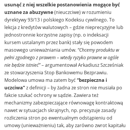
usunąć z niej wszelkie postanowienia mogące być
uznane za abuzywne
(nieuczciwe) w rozumieniu
dyrektywy 93/13 i polskiego Kodeksu cywilnego. To
lekcja z kredytów walutowych – gdzie nieprecyzyjne lub
jednostronnie korzystne zapisy (np. o indeksacji
kursem ustalanym przez bank) stały się powodem
masowego unieważniania umów.
“Chcemy produktu w
pełni zgodnego z prawem – wtedy ryzyko prawne w ogóle
nie będzie istnieć”
– argumentował Arkadiusz Szcześniak
ze stowarzyszenia Stop Bankowemu Bezprawiu.
Modelowa umowa ma zatem być
“bezpieczna i
uczciwa”
z definicji – by żadna ze stron nie musiała po
fakcie szukać ochrony w sądzie. Zawiera też
mechanizmy zabezpieczające równowagę kontraktową
nawet w sytuacjach skrajnych, np. precyzuje zasady
rozliczenia stron po ewentualnym odstąpieniu od
umowy (unieważnieniu) tak, aby zarówno zwrot kapitału