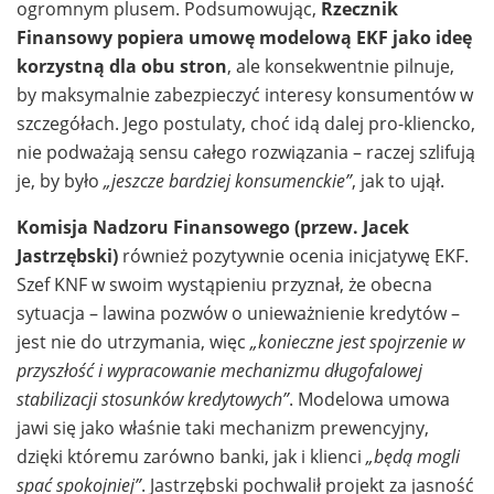
ogromnym plusem. Podsumowując,
Rzecznik
Finansowy popiera umowę modelową EKF jako ideę
korzystną dla obu stron
, ale konsekwentnie pilnuje,
by maksymalnie zabezpieczyć interesy konsumentów w
szczegółach. Jego postulaty, choć idą dalej pro-kliencko,
nie podważają sensu całego rozwiązania – raczej szlifują
je, by było
„jeszcze bardziej konsumenckie”
, jak to ujął.
Komisja Nadzoru Finansowego (przew. Jacek
Jastrzębski)
również pozytywnie ocenia inicjatywę EKF.
Szef KNF w swoim wystąpieniu przyznał, że obecna
sytuacja – lawina pozwów o unieważnienie kredytów –
jest nie do utrzymania, więc
„konieczne jest spojrzenie w
przyszłość i wypracowanie mechanizmu długofalowej
stabilizacji stosunków kredytowych”
. Modelowa umowa
jawi się jako właśnie taki mechanizm prewencyjny,
dzięki któremu zarówno banki, jak i klienci
„będą mogli
spać spokojniej”
. Jastrzębski pochwalił projekt za jasność