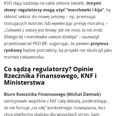
KSF) dają nadzieję na takie zielone światło.
Innymi
słowy: regulatorzy mogą użyć “marchewki i kija”
, by
skłonić sektor do nowej umowy – np. premiując
stosujących wzorzec lub wywierając presję moralną. –
„Człowiek z natury jest leniwy. Jak nie musi, to nie zrobi.
Dlatego kij i marchewka zawsze działają”
– zauważył
przedstawiciel PKO BP, sugerując, że pewien
przymus
rynkowy
będzie potrzebny, by projekt nie skończył jako
martwa ciekawostka.
Co sądzą regulatorzy? Opinie
Rzecznika Finansowego, KNF i
Ministerstwa
Biuro Rzecznika Finansowego (Michał Ziemiak)
zainicjowało wspólnie z EKF całą debatę, podkreślając,
że nie forsuje „na siłę” konkretnego rozwiązania, lecz
chce platformy dialogu dla wszystkich stron. Sam