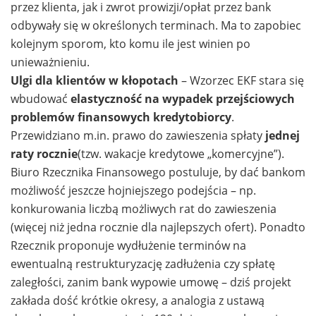
przez klienta, jak i zwrot prowizji/opłat przez bank
odbywały się w określonych terminach. Ma to zapobiec
kolejnym sporom, kto komu ile jest winien po
unieważnieniu.
Ulgi dla klientów w kłopotach
– Wzorzec EKF stara się
wbudować
elastyczność na wypadek przejściowych
problemów finansowych kredytobiorcy
.
Przewidziano m.in. prawo do zawieszenia spłaty
jednej
raty rocznie
(tzw. wakacje kredytowe „komercyjne”).
Biuro Rzecznika Finansowego postuluje, by dać bankom
możliwość jeszcze hojniejszego podejścia – np.
konkurowania liczbą możliwych rat do zawieszenia
(więcej niż jedna rocznie dla najlepszych ofert). Ponadto
Rzecznik proponuje wydłużenie terminów na
ewentualną restrukturyzację zadłużenia czy spłatę
zaległości, zanim bank wypowie umowę – dziś projekt
zakłada dość krótkie okresy, a analogia z ustawą