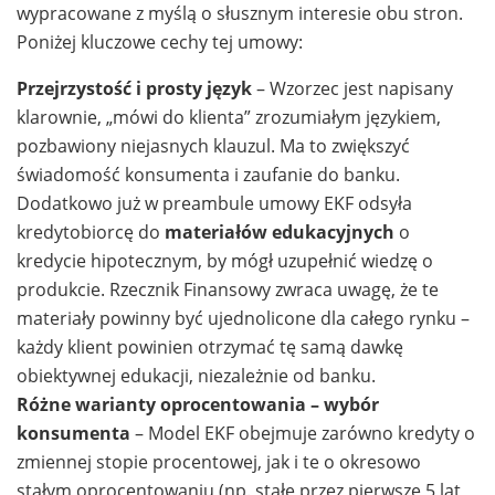
wypracowane z myślą o słusznym interesie obu stron.
Poniżej kluczowe cechy tej umowy:
Przejrzystość i prosty język
– Wzorzec jest napisany
klarownie, „mówi do klienta” zrozumiałym językiem,
pozbawiony niejasnych klauzul. Ma to zwiększyć
świadomość konsumenta i zaufanie do banku.
Dodatkowo już w preambule umowy EKF odsyła
kredytobiorcę do
materiałów edukacyjnych
o
kredycie hipotecznym, by mógł uzupełnić wiedzę o
produkcie. Rzecznik Finansowy zwraca uwagę, że te
materiały powinny być ujednolicone dla całego rynku –
każdy klient powinien otrzymać tę samą dawkę
obiektywnej edukacji, niezależnie od banku.
Różne warianty oprocentowania – wybór
konsumenta
– Model EKF obejmuje zarówno kredyty o
zmiennej stopie procentowej, jak i te o okresowo
stałym oprocentowaniu (np. stałe przez pierwsze 5 lat,