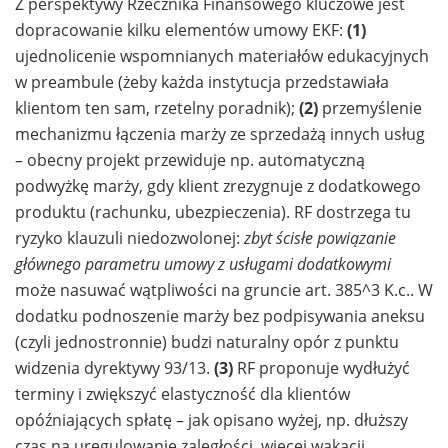
Z perspektywy Rzecznika Finansowego kluczowe jest
dopracowanie kilku elementów umowy EKF:
(1)
ujednolicenie wspomnianych materiałów edukacyjnych
w preambule (żeby każda instytucja przedstawiała
klientom ten sam, rzetelny poradnik);
(2)
przemyślenie
mechanizmu łączenia marży ze sprzedażą innych usług
– obecny projekt przewiduje np. automatyczną
podwyżkę marży, gdy klient zrezygnuje z dodatkowego
produktu (rachunku, ubezpieczenia). RF dostrzega tu
ryzyko klauzuli niedozwolonej:
zbyt ścisłe powiązanie
głównego parametru umowy z usługami dodatkowymi
może nasuwać wątpliwości na gruncie art. 385^3 K.c.. W
dodatku podnoszenie marży bez podpisywania aneksu
(czyli jednostronnie) budzi naturalny opór z punktu
widzenia dyrektywy 93/13.
(3)
RF proponuje wydłużyć
terminy i zwiększyć elastyczność dla klientów
opóźniających spłatę – jak opisano wyżej, np. dłuższy
czas na uregulowanie zaległości, więcej wakacji