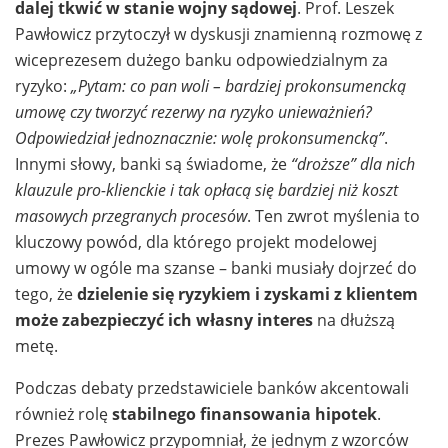
dalej tkwić w stanie wojny sądowej
. Prof. Leszek
Pawłowicz przytoczył w dyskusji znamienną rozmowę z
wiceprezesem dużego banku odpowiedzialnym za
ryzyko:
„Pytam: co pan woli – bardziej prokonsumencką
umowę czy tworzyć rezerwy na ryzyko unieważnień?
Odpowiedział jednoznacznie: wolę prokonsumencką”
.
Innymi słowy, banki są świadome, że
“droższe” dla nich
klauzule pro-klienckie i tak opłacą się bardziej niż koszt
masowych przegranych procesów
. Ten zwrot myślenia to
kluczowy powód, dla którego projekt modelowej
umowy w ogóle ma szanse – banki musiały dojrzeć do
tego, że
dzielenie się ryzykiem i zyskami z klientem
może zabezpieczyć ich własny interes
na dłuższą
metę.
Podczas debaty przedstawiciele banków akcentowali
również rolę
stabilnego finansowania hipotek
.
Prezes Pawłowicz przypomniał, że jednym z wzorców