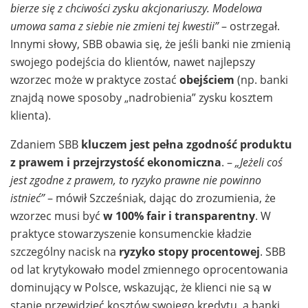
bierze się z chciwości zysku akcjonariuszy. Modelowa
umowa sama z siebie nie zmieni tej kwestii”
– ostrzegał.
Innymi słowy, SBB obawia się, że jeśli banki nie zmienią
swojego podejścia do klientów, nawet najlepszy
wzorzec może w praktyce zostać
obejściem
(np. banki
znajdą nowe sposoby „nadrobienia” zysku kosztem
klienta).
Zdaniem SBB
kluczem jest pełna zgodność produktu
z prawem i przejrzystość ekonomiczna
. –
„Jeżeli coś
jest zgodne z prawem, to ryzyko prawne nie powinno
istnieć”
– mówił Szcześniak, dając do zrozumienia, że
wzorzec musi być
w 100% fair i transparentny
. W
praktyce stowarzyszenie konsumenckie kładzie
szczególny nacisk na
ryzyko stopy procentowej
. SBB
od lat krytykowało model zmiennego oprocentowania
dominujący w Polsce, wskazując, że klienci nie są w
stanie przewidzieć kosztów swojego kredytu, a banki