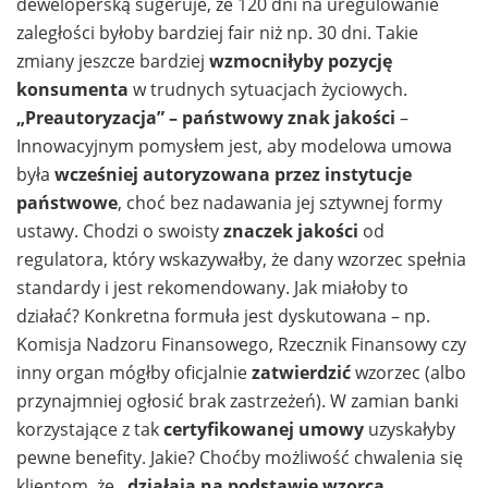
deweloperską sugeruje, że 120 dni na uregulowanie
zaległości byłoby bardziej fair niż np. 30 dni. Takie
zmiany jeszcze bardziej
wzmocniłyby pozycję
konsumenta
w trudnych sytuacjach życiowych.
„Preautoryzacja” – państwowy znak jakości
–
Innowacyjnym pomysłem jest, aby modelowa umowa
była
wcześniej autoryzowana przez instytucje
państwowe
, choć bez nadawania jej sztywnej formy
ustawy. Chodzi o swoisty
znaczek jakości
od
regulatora, który wskazywałby, że dany wzorzec spełnia
standardy i jest rekomendowany. Jak miałoby to
działać? Konkretna formuła jest dyskutowana – np.
Komisja Nadzoru Finansowego, Rzecznik Finansowy czy
inny organ mógłby oficjalnie
zatwierdzić
wzorzec (albo
przynajmniej ogłosić brak zastrzeżeń). W zamian banki
korzystające z tak
certyfikowanej umowy
uzyskałyby
pewne benefity. Jakie? Choćby możliwość chwalenia się
klientom, że
„działają na podstawie wzorca