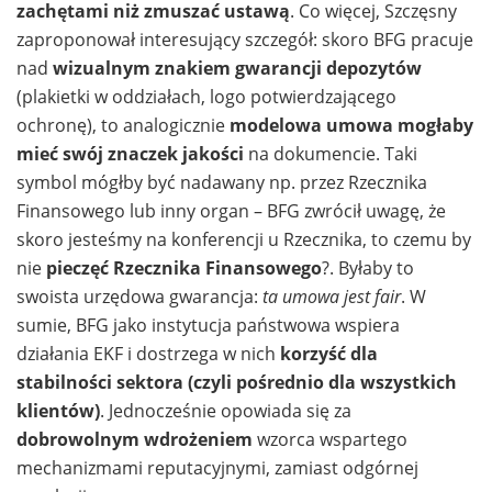
zachętami niż zmuszać ustawą
. Co więcej, Szczęsny
zaproponował interesujący szczegół: skoro BFG pracuje
nad
wizualnym znakiem gwarancji depozytów
(plakietki w oddziałach, logo potwierdzającego
ochronę), to analogicznie
modelowa umowa mogłaby
mieć swój znaczek jakości
na dokumencie. Taki
symbol mógłby być nadawany np. przez Rzecznika
Finansowego lub inny organ – BFG zwrócił uwagę, że
skoro jesteśmy na konferencji u Rzecznika, to czemu by
nie
pieczęć Rzecznika Finansowego
?. Byłaby to
swoista urzędowa gwarancja:
ta umowa jest fair
. W
sumie, BFG jako instytucja państwowa wspiera
działania EKF i dostrzega w nich
korzyść dla
stabilności sektora (czyli pośrednio dla wszystkich
klientów)
. Jednocześnie opowiada się za
dobrowolnym wdrożeniem
wzorca wspartego
mechanizmami reputacyjnymi, zamiast odgórnej