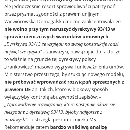
Ale jednocześnie resort sprawiedliwości patrzy nań
przez pryzmat zgodności z prawem unijnym.
Wiewiórowska-Domagalska mocno zaakcentowała, że
nie wolno przy tym naruszyć dyrektywy 93/13 w
sprawie nieuczciwych warunków umownych
.
„Dyrektywa 93/13 ze względu na swoją konstrukcję rodzi
największe ryzyka”
– zauważyła, nawiązując do faktu, że
to właśnie na gruncie tej dyrektywy polscy
„frankowicze” masowo wygrywali unieważnienia umów.
Ministerstwo przestrzega, by szukając nowego modelu,
nie próbować wprowadzać rozwiązań sprzecznych z
prawem UE
ani takich, które w blokowy sposób
wyłączyłyby kontrolę abuzywności zapisów. –
„Wprowadzenie rozwiązania, które następnie okaże się
niezgodne z dyrektywą 93/13, byłoby najgorsze z
możliwych”
– ostrzegła pełnomocniczka MS.
Rekomenduje zatem
bardzo wnikliwą analizę