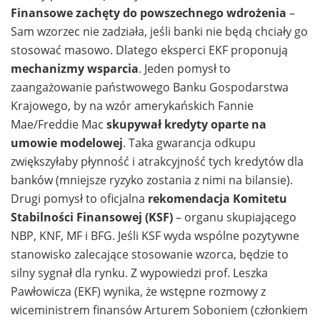
Finansowe zachęty do powszechnego wdrożenia
–
Sam wzorzec nie zadziała, jeśli banki nie będą chciały go
stosować masowo. Dlatego eksperci EKF proponują
mechanizmy wsparcia
. Jeden pomysł to
zaangażowanie państwowego Banku Gospodarstwa
Krajowego, by na wzór amerykańskich Fannie
Mae/Freddie Mac
skupywał kredyty oparte na
umowie modelowej
. Taka gwarancja odkupu
zwiększyłaby płynność i atrakcyjność tych kredytów dla
banków (mniejsze ryzyko zostania z nimi na bilansie).
Drugi pomysł to oficjalna
rekomendacja Komitetu
Stabilności Finansowej (KSF)
– organu skupiającego
NBP, KNF, MF i BFG. Jeśli KSF wyda wspólne pozytywne
stanowisko zalecające stosowanie wzorca, będzie to
silny sygnał dla rynku. Z wypowiedzi prof. Leszka
Pawłowicza (EKF) wynika, że wstępne rozmowy z
wiceministrem finansów Arturem Soboniem (członkiem