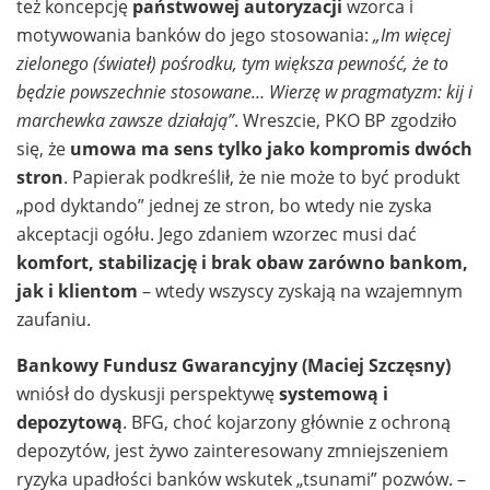
też koncepcję
państwowej autoryzacji
wzorca i
motywowania banków do jego stosowania:
„Im więcej
zielonego (świateł) pośrodku, tym większa pewność, że to
będzie powszechnie stosowane… Wierzę w pragmatyzm: kij i
marchewka zawsze działają”
. Wreszcie, PKO BP zgodziło
się, że
umowa ma sens tylko jako kompromis dwóch
stron
. Papierak podkreślił, że nie może to być produkt
„pod dyktando” jednej ze stron, bo wtedy nie zyska
akceptacji ogółu. Jego zdaniem wzorzec musi dać
komfort, stabilizację i brak obaw zarówno bankom,
jak i klientom
– wtedy wszyscy zyskają na wzajemnym
zaufaniu.
Bankowy Fundusz Gwarancyjny (Maciej Szczęsny)
wniósł do dyskusji perspektywę
systemową i
depozytową
. BFG, choć kojarzony głównie z ochroną
depozytów, jest żywo zainteresowany zmniejszeniem
ryzyka upadłości banków wskutek „tsunami” pozwów. –