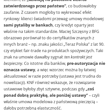
zatwierdzonego przez państwo”
, co budowałoby
zaufanie. Z czasem mogłoby to wykreować efekt
rynkowy: klienci świadomi przewag umowy modelowej
sami pytaliby w bankach
, czy kredyt oparty jest
właśnie na takim standardzie. Maciej Szczęsny z BFG
obrazowo porównał to do certyfikatów znanych z
innych branż – np. znaku jakości „Teraz Polska” z lat 90.
czy etykiet fair-trade na produktach spożywczych. Taki
znak na umowie dawałby sygnał:
ten kontrakt jest
bezpieczny
. Co istotne dla banków,
pre-autoryzacja nie
oznacza ustawy
, a więc wzorzec można by łatwiej
aktualizować w razie potrzeby (ustawa jest trudna do
nowelizacji). KNF również wskazuje, że rozwiązanie
ustawowe byłoby zbyt sztywne, podczas gdy
„coś
ponad dobrą praktykę, ale poniżej ustawy”
– czyli
właśnie umowa modelowa z państwową pieczęcią –
dałoby potrzebną elastyczność.