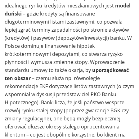
idealnego rynku kredytów mieszkaniowych jest
model
duński
– gdzie kredyty są finansowane
długoterminowymi listami zastawnymi, co pozwala
lepiej zgrać terminy zapadalności po stronie aktywów
(kredytów) i pasywów (depozytów/inwestycji) banku. W
Polsce dominuje finansowanie hipotek
krótkoterminowymi depozytami, co stwarza ryzyko
płynności i wymusza zmienne stopy. Wprowadzenie
standardu umowy to także okazja, by
uporządkować
ten obszar
– czemu służą np. równoległe
rekomendacje EKF dotyczące listów zastawnych (o czym
wspomniał w dyskusji przedstawiciel PKO Banku
Hipotecznego). Banki liczą, że jeśli państwo wesprze
rozwój rynku stałej stopy (poprzez gwarancje BGK czy
zmiany regulacyjne), one będą mogły bezpieczniej
oferować dłuższe okresy stałego oprocentowania
klientom – co jest obopólnie korzystne, bo klient ma