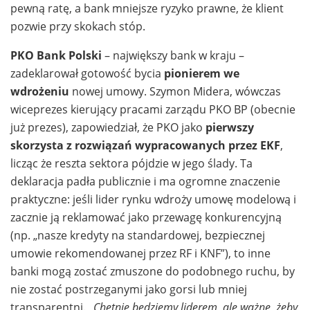
pewną ratę, a bank mniejsze ryzyko prawne, że klient
pozwie przy skokach stóp.
PKO Bank Polski
– największy bank w kraju –
zadeklarował gotowość bycia
pionierem we
wdrożeniu
nowej umowy. Szymon Midera, wówczas
wiceprezes kierujący pracami zarządu PKO BP (obecnie
już prezes), zapowiedział, że PKO jako
pierwszy
skorzysta z rozwiązań wypracowanych przez EKF
,
licząc że reszta sektora pójdzie w jego ślady. Ta
deklaracja padła publicznie i ma ogromne znaczenie
praktyczne: jeśli lider rynku wdroży umowę modelową i
zacznie ją reklamować jako przewagę konkurencyjną
(np. „nasze kredyty na standardowej, bezpiecznej
umowie rekomendowanej przez RF i KNF”), to inne
banki mogą zostać zmuszone do podobnego ruchu, by
nie zostać postrzeganymi jako gorsi lub mniej
transparentni.
„Chętnie będziemy liderem, ale ważne, żeby