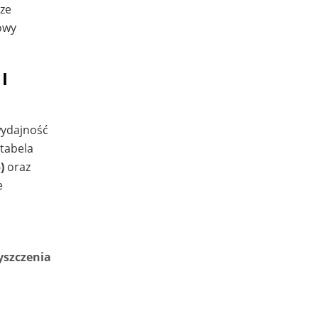
ze
owy
I
wydajność
 tabela
)
oraz
e
yszczenia