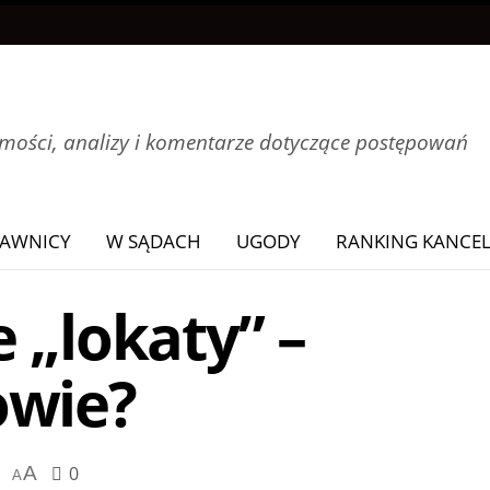
ości, analizy i komentarze dotyczące postępowań
AWNICY
W SĄDACH
UGODY
RANKING KANCEL
 „lokaty” –
owie?
A
0
A