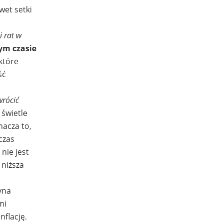
wet setki
i rat w
ym czasie
które
ść
wrócić
 świetle
nacza to,
czas
nie jest
 niższa
yna
mi
flację.