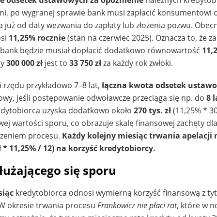
mi, po wygranej sprawie bank musi zapłacić konsumentowi o
a już od daty wezwania do zapłaty lub złożenia pozwu. Obec
osi
11,25% rocznie
(stan na czerwiec 2025). Oznacza to, że z
 bank będzie musiał dopłacić dodatkowo równowartość
11,
ty
300 000 zł
jest to
33 750 zł
za każdy rok zwłoki.
 rzędu przykładowo 7–8 lat,
łączna kwota odsetek ustaw
łowy, jeśli postępowanie odwoławcze przeciąga się np. do
8 l
redytobiorca uzyska dodatkowo około
270 tys. zł
(11,25% * 300
owej wartości sporu, co obrazuje skalę finansowej zachęty dl
czeniem procesu.
Każdy kolejny miesiąc trwania apelacji 
ł * 11,25% / 12) na korzyść kredytobiorcy.
łużającego się sporu
siąc
kredytobiorca odnosi wymierną korzyść finansową z ty
. W okresie trwania procesu
Frankowicz nie płaci rat
, które w 