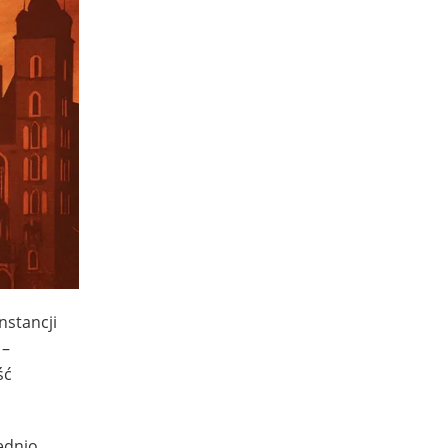
nstancji
 –
ść
ednio