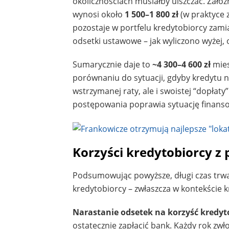
okolicznościach musiałby uiszczać. Załóż
wynosi około
1 500–1 800 zł
(w praktyce 
pozostaje w portfelu kredytobiorcy zami
odsetki ustawowe – jak wyliczono wyżej,
Sumarycznie daje to
~4 300–4 600 zł
mie
porównaniu do sytuacji, gdyby kredytu n
wstrzymanej raty, ale i swoistej “dopłaty
postępowania poprawia sytuację finansow
Korzyści kredytobiorcy z
Podsumowując powyższe, długi czas trwan
kredytobiorcy – zwłaszcza w kontekście k
Narastanie odsetek na korzyść kredyt
ostatecznie zapłacić bank. Każdy rok zw