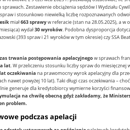
h sprawach. Zestawienie obciążenia sędziów I Wydziału Cywi
spraw i stosunkowo niewielką liczbę rozpoznawanych odwo
esik
miał
663 sprawy
w referacie (stan na 28.05.2025), a w 
 miesiąca) wydał
30 wyroków
. Podobna dysproporcja dotyc
azowski (393 spraw i 21 wyroków w tym okresie) czy SSA Beat
czas trwania postępowania apelacyjnego
w sprawach fra
a lat
. W przeliczeniu stosunku liczby spraw do miesięcznej 
 lat oczekiwania
na prawomocny wyrok apelacyjny dla przec
h nawet powyżej 10 lat). Taki długi czas oczekiwania – choć
ie generuje dla kredytobiorcy wymierne korzyści finansow
 symulacja na chwilę obecną gdyż zakładamy, że Ministe
en problem.
wowe podczas apelacji
e odsetek ustawowych za opóźnienie
należnych kredytobi