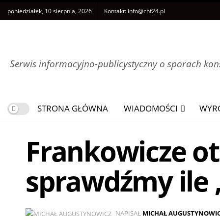
poniedziałek, 10 sierpnia, 2026
Kontakt:
info@chf24.pl
Serwis informacyjno-publicystyczny o sporach k
STRONA GŁÓWNA
WIADOMOŚCI
WYR
Frankowicze ot
sprawdźmy ile 
NAPISAŁ
MICHAŁ AUGUSTYNOWI