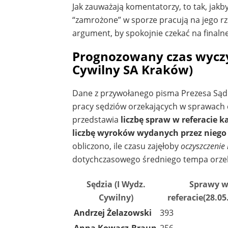
Jak zauważają komentatorzy, to tak, jakb
“zamrożone” w sporze pracują na jego r
argument, by spokojnie czekać na finalne
Prognozowany czas wyczys
Cywilny SA Kraków)
Dane z przywołanego pisma Prezesa Sądu 
pracy sędziów orzekających w sprawach c
przedstawia
liczbę spraw w referacie k
liczbę wyroków wydanych przez niego 
obliczono, ile czasu zajęłoby
oczyszczenie 
dotychczasowego średniego tempa orze
Sędzia (I Wydz.
Sprawy 
Cywilny)
referacie(28.05
Andrzej Żelazowski
393