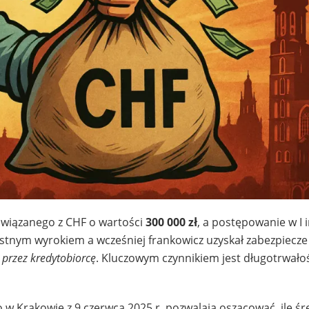
owiązanego z CHF o wartości
300 000 zł
, a postępowanie w I i
ystnym wyrokiem a wcześniej frankowicz uzyskał zabezpiecze
 przez kredytobiorcę
. Kluczowym czynnikiem jest długotrwało
w Krakowie z 9 czerwca 2025 r. pozwalają oszacować, ile śr