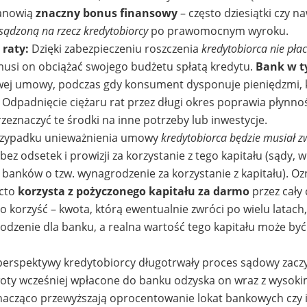
tanowią
znaczny bonus finansowy
– często dziesiątki czy na
sądzoną na rzecz kredytobiorcy
po prawomocnym wyroku.
raty:
Dzięki zabezpieczeniu roszczenia
kredytobiorca nie płac
e musi on obciążać swojego budżetu spłatą kredytu.
Bank w t
iwej umowy, podczas gdy konsument dysponuje pieniędzmi, 
. Odpadnięcie ciężaru rat przez długi okres poprawia płynno
zeznaczyć te środki na inne potrzeby lub inwestycje.
zypadku unieważnienia umowy
kredytobiorca będzie musiał z
 bez odsetek i prowizji za korzystanie z tego kapitału (sądy, w
banków o tzw. wynagrodzenie za korzystanie z kapitału). Oz
acto
korzysta z pożyczonego kapitału za darmo
przez cały 
 korzyść – kwota, którą ewentualnie zwróci po wielu latach, 
zenie dla banku, a realna wartość tego kapitału może być
perspektywy kredytobiorcy długotrwały proces sądowy zacz
woty wcześniej wpłacone do banku odzyska on wraz z wysoki
acząco przewyższają oprocentowanie lokat bankowych czy in