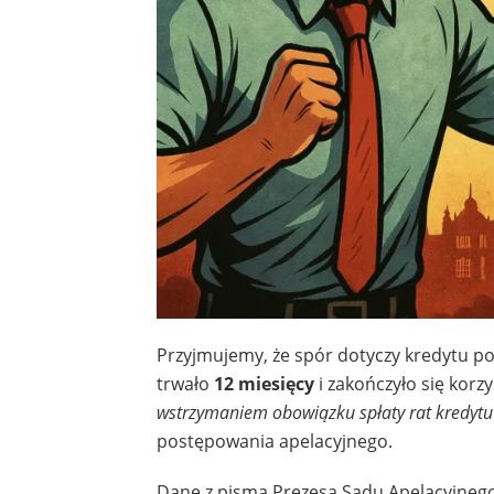
Przyjmujemy, że spór dotyczy kredytu p
trwało
12 miesięcy
i zakończyło się korz
wstrzymaniem obowiązku spłaty rat kredytu
postępowania apelacyjnego.
Dane z pisma Prezesa Sądu Apelacyjnego 