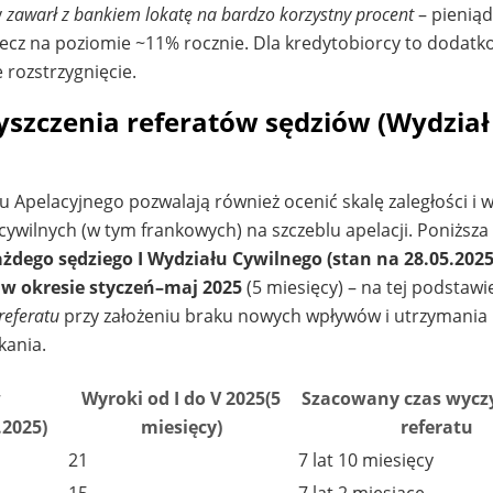
y
zawarł z bankiem lokatę na bardzo korzystny procent
– pieniąd
zecz na poziomie ~11% rocznie. Dla kredytobiorcy to dodatk
 rozstrzygnięcie.
zczenia referatów sędziów (Wydział 
Apelacyjnego pozwalają również ocenić skalę zaległości i 
ywilnych (w tym frankowych) na szczeblu apelacji. Poniższa
ażdego sędziego I Wydziału Cywilnego (stan na 28.05.2025
w okresie styczeń–maj 2025
(5 miesięcy) – na tej podstawi
referatu
przy założeniu braku nowych wpływów i utrzymania
kania.
w
Wyroki od I do V 2025(5
Szacowany czas wycz
.2025)
miesięcy)
referatu
21
7 lat 10 miesięcy