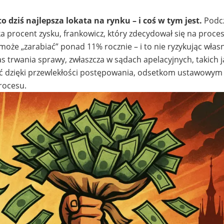
 dziś najlepsza lokata na rynku – i coś w tym jest.
Podc
 procent zysku, frankowicz, który zdecydował się na proces 
może „zarabiać” ponad 11% rocznie – i to nie ryzykując wła
zas trwania sprawy, zwłaszcza w sądach apelacyjnych, takich 
ać dzięki przewlekłości postępowania, odsetkom ustawowym 
rocesu.