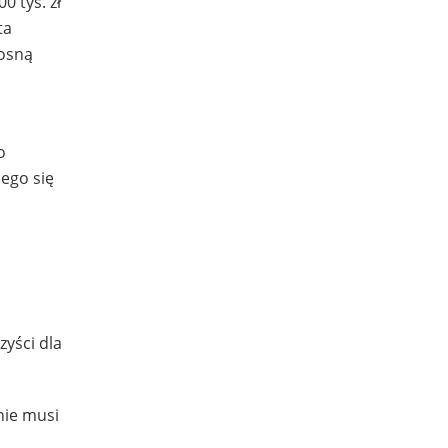
0 tys. zł
ta
rosną
o
ego się
yści dla
nie musi