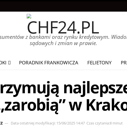
onsumentów z bankami oraz rynku kredytowym. Wiadom
sądowych i zmian w prawie.
OKI
PORADNIK FRANKOWICZA
FELIETONY
PR
rzymują najlepsze
„zarobią” w Krak
CZ
Data ostatniej modyfikacji: 15/06/2025 14:47
Czas czytania:8 minut