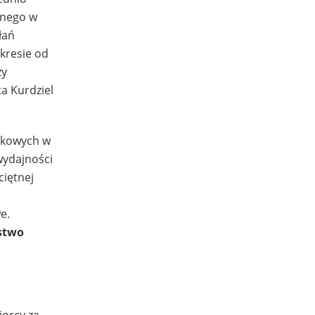
lnego w
łań
okresie od
zy
a Kurdziel
nkowych w
wydajności
iętnej
e.
rstwo
orcy za