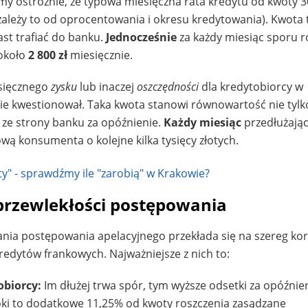
my ostrożnie, że typowa miesięczna rata kredytu od kwoty 30
zależy to od oprocentowania i okresu kredytowania). Kwota 
ast trafiać do banku.
Jednocześnie
za każdy miesiąc sporu 
 około
2 800 zł
miesięcznie.
sięcznego
zysku
lub inaczej
oszczędności
dla kredytobiorcy w
ie kwestionował. Taka kwota stanowi równowartość nie tylk
” ze strony banku za opóźnienie.
Każdy miesiąc
przedłużając
ą konsumenta o kolejne kilka tysięcy złotych.
 przewlekłości postępowania
ia postępowania apelacyjnego przekłada się na szereg korz
redytów frankowych. Najważniejsze z nich to:
obiorcy:
Im dłużej trwa spór, tym wyższe odsetki za opóźnie
łoki to dodatkowe 11,25% od kwoty roszczenia zasądzane