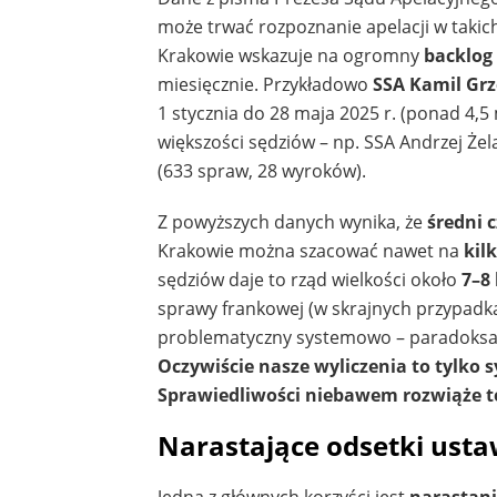
może trwać rozpoznanie apelacji w takic
Krakowie wskazuje na ogromny
backlog
miesięcznie. Przykładowo
SSA Kamil Grz
1 stycznia do 28 maja 2025 r. (ponad 4,5
większości sędziów – np. SSA Andrzej Żel
(633 spraw, 28 wyroków).
Z powyższych danych wynika, że
średni 
Krakowie można szacować nawet na
kilk
sędziów daje to rząd wielkości około
7–8
sprawy frankowej (w skrajnych przypadkac
problematyczny systemowo – paradoksaln
Oczywiście nasze wyliczenia to tylko
Sprawiedliwości niebawem rozwiąże t
Narastające odsetki usta
Jedną z głównych korzyści jest
narastani