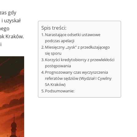
zas gdy
i uzyskał
Spis treści:
snego
Narastające odsetki ustawowe
jak Kraków.
podczas apelacji
i
Miesięczny „zysk” z przedłużającego
się sporu
Korzyści kredytobiorcy z przewlekłości
postępowania
Prognozowany czas wyczyszczenia
referatów sędziów (Wydział I Cywilny
SA Kraków)
Podsumowanie: