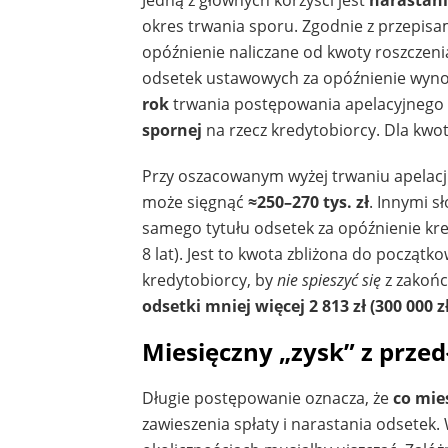
okres trwania sporu. Zgodnie z przepisa
opóźnienie naliczane od kwoty roszczeni
odsetek ustawowych za opóźnienie wyn
rok
trwania postępowania apelacyjnego
spornej
na rzecz kredytobiorcy. Dla kwo
Przy oszacowanym wyżej trwaniu apelacji
może sięgnąć
≈250–270 tys. zł
. Innymi s
samego tytułu odsetek za opóźnienie k
8 lat). Jest to kwota zbliżona do początk
kredytobiorcy, by
nie spieszyć się
z zakoń
odsetki mniej więcej 2 813 zł (300 000 z
Miesięczny „zysk” z przed
Długie postępowanie oznacza, że
co mie
zawieszenia spłaty i narastania odsetek