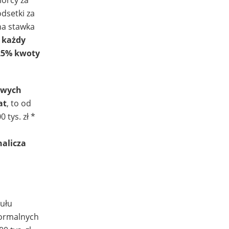
dsetki za
na stawka
a
każdy
25% kwoty
owych
at
, to od
 tys. zł *
a
nalicza
tułu
normalnych