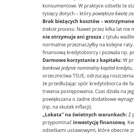
konsumentowi. W praktyce odsetki te s
tysięcy złotych – który
powiększa kwotę za
Brak bieżących kosztów – wstrzymane 
trakcie procesu
. Nawet przez kilka lat ni
nie otrzymuje ani grosza
z tytułu wadl
normalnie przeznaczyłby na kolejne raty
finansową kredytobiorcy i pozwala np. pr
Darmowe korzystanie z kapitału:
W pr
bankowi jedynie nominalny kapitał kredytu
,
orzecznictwa TSUE, odrzucają roszczenia 
że przedłużając spór kredytobiorca de f
trwania postępowania. Czas działa na jego
powiększana o żadne dodatkowe wynagrod
(np. na skutek inflacji).
„Lokata” na świetnych warunkach:
Z 
przypominać
inwestycję finansową
. K
odsetkami ustawowymi, które obecnie zn