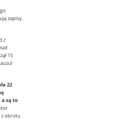
ego
ją zapisy,
d z
wiad
zął 15
lauzul
ła 22
bą
 a są to
ktor
 z obrotu