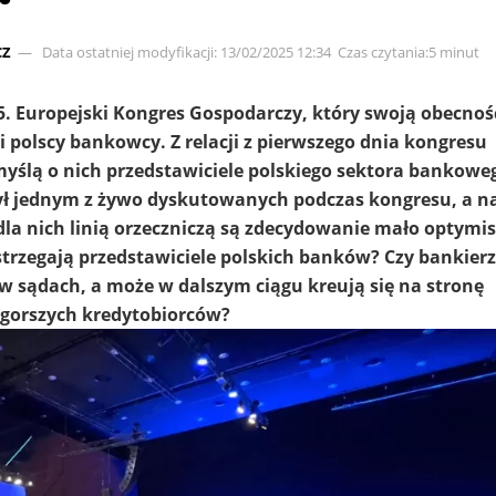
CZ
Data ostatniej modyfikacji: 13/02/2025 12:34
Czas czytania:5 minut
5. Europejski Kongres Gospodarczy, który swoją obecnoś
i polscy bankowcy. Z relacji z pierwszego dnia kongresu
yślą o nich przedstawiciele polskiego sektora bankowego
ył jednym z żywo dyskutowanych podczas kongresu, a na
a nich linią orzeczniczą są zdecydowanie mało optymis
rzegają przedstawiciele polskich banków? Czy bankier
 w sądach, a może w dalszym ciągu kreują się na stronę
e gorszych kredytobiorców?