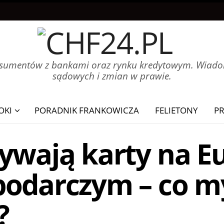
onsumentów z bankami oraz rynku kredytowym. Wiadom
sądowych i zmian w prawie.
OKI
PORADNIK FRANKOWICZA
FELIETONY
P
ywają karty na E
odarczym – co my
?