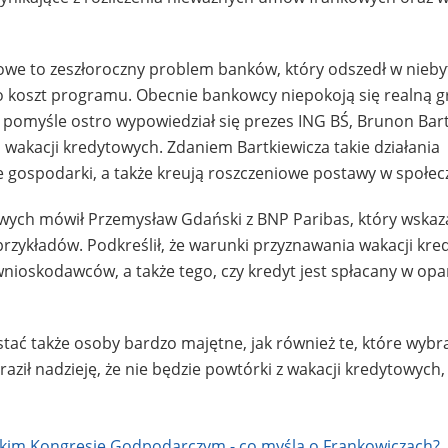
we to zeszłoroczny problem banków, który odszedł w niebyt 
 koszt programu. Obecnie bankowcy niepokoją się realną g
O pomyśle ostro wypowiedział się prezes ING BŚ, Brunon Bart
 wakacji kredytowych. Zdaniem Bartkiewicza takie działania
gospodarki, a także kreują roszczeniowe postawy w społec
owych mówił Przemysław Gdański z BNP Paribas, który wskaz
przykładów. Podkreślił, że warunki przyznawania wakacji kr
nioskodawców, a także tego, czy kredyt jest spłacany w opa
ć także osoby bardzo majętne, jak również te, które wybra
ził nadzieję, że nie będzie powtórki z wakacji kredytowych,