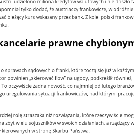
strii udzielono miliona kredytów walutowych i nie doszło 
omniał tylko dodać, że austriaccy frankowicze, w odróżnie
ać bieżący kurs wskazany przez bank. Z kolei polski frankow
nku.
 kancelarie prawne chybiony
o sprawach sądowych o franki, które toczą się już w każdy
or powinien „skierować flow” na ugody, podkreślił również, 
. To oczywiście żadna nowość, co najmniej od lutego branż
o uregulowania sytuacji frankowiczów, nad którymi pracuj
ziej rolę straszaka niż rozwiązania, które rzeczywiście mo
 zbyt wielu sojuszników w swoich działaniach, a rządzący 
 kierowanych w stronę Skarbu Państwa.