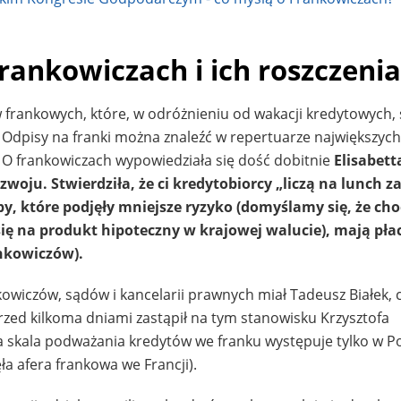
frankowiczach i ich roszczeni
 frankowych, które, w odróżnieniu od wakacji kredytowych, 
Odpisy na franki można znaleźć w repertuarze największyc
 O frankowiczach wypowiedziała się dość dobitnie
Elisabett
oju. Stwierdziła, że ci kredytobiorcy „liczą na lunch z
by, które podjęły mniejsze ryzyko (domyślamy się, że cho
ę na produkt hipoteczny w krajowej walucie), mają płac
ankowiczów).
owiczów, sądów i kancelarii prawnych miał Tadeusz Białek, c
rzed kilkoma dniami zastąpił na tym stanowisku Krzysztofa
 skala podważania kredytów we franku występuje tylko w Po
a afera frankowa we Francji).