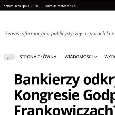
sobota, 8 sierpnia, 2026
Kontakt:
info@chf24.pl
Serwis informacyjno-publicystyczny o sporach k
STRONA GŁÓWNA
WIADOMOŚCI
WYR
Bankierzy odkr
Kongresie Godp
Frankowiczach