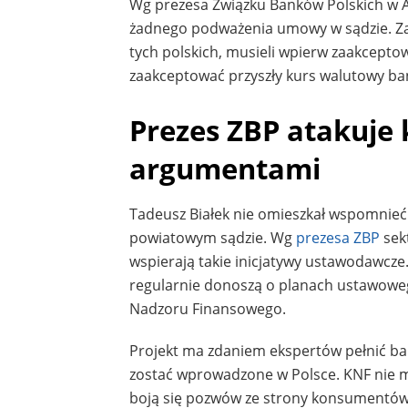
Wg prezesa Związku Banków Polskich w Au
żadnego podważenia umowy w sądzie. Zap
tych polskich, musieli wpierw zaakceptow
zaakceptować przyszły kurs walutowy ba
Prezes ZBP atakuje
argumentami
Tadeusz Białek nie omieszkał wspomnieć 
powiatowym sądzie. Wg
prezesa ZBP
sekt
wspierają takie inicjatywy ustawodawcze
regularnie donoszą o planach ustawoweg
Nadzoru Finansowego.
Projekt ma zdaniem ekspertów pełnić bard
zostać wprowadzone w Polsce. KNF nie ma
boją się pozwów ze strony konsumentów