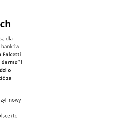
ach
są dla
h banków
a Falcetti
a darmo” i
dzi o
ić za
zyli nowy
lsce (to