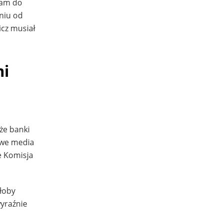
tam do
niu od
icz musiał
mi
m
że banki
owe media
e Komisja
głoby
wyraźnie