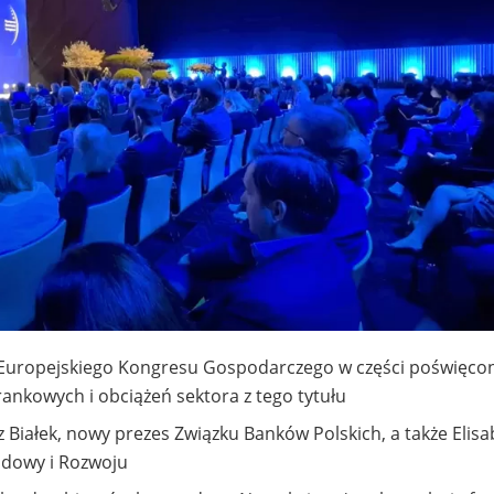
 Europejskiego Kongresu Gospodarczego w części poświęco
ankowych i obciążeń sektora z tego tytułu
 Białek, nowy prezes Związku Banków Polskich, a także Elisa
udowy i Rozwoju