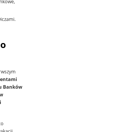
ankowe,
iczami.
do
erwszym
gentami
zku Banków
aw
i
to
akacji