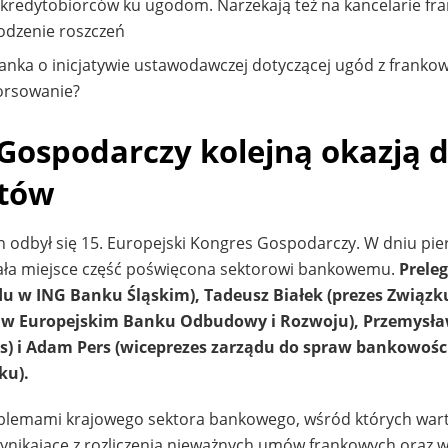
kredytobiorców ku ugodom. Narzekają też na kancelarie fr
odzenie roszczeń
anka o inicjatywie ustawodawczej dotyczącej ugód z frankow
orsowanie?
 Gospodarczy kolejną okazją 
ntów
h odbył się 15. Europejski Kongres Gospodarczy. W dniu pi
ała miejsce część poświęcona sektorowi bankowemu.
Prele
ądu w ING Banku Śląskim), Tadeusz Białek (prezes Zwią
ktor w Europejskim Banku Odbudowy i Rozwoju), Przemysł
s) i Adam Pers (wiceprezes zarządu do spraw bankowośc
ku).
blemami krajowego sektora bankowego, wśród których war
ynikające z rozliczenia nieważnych umów frankowych oraz w