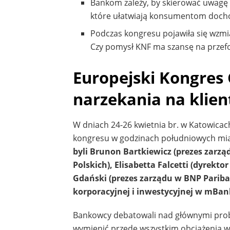
Bankom zależy, by skierować uwagę 
które ułatwiają konsumentom doch
Podczas kongresu pojawiła się wzmi
Czy pomysł KNF ma szansę na przef
Europejski Kongres
narzekania na klie
W dniach 24-26 kwietnia br. w Katowicac
kongresu w godzinach południowych mi
byli Brunon Bartkiewicz (prezes zarz
Polskich), Elisabetta Falcetti (dyre
Gdański (prezes zarządu w BNP Pariba
korporacyjnej i inwestycyjnej w mBan
Bankowcy debatowali nad głównymi pro
wymienić przede wszystkim obciążenia w