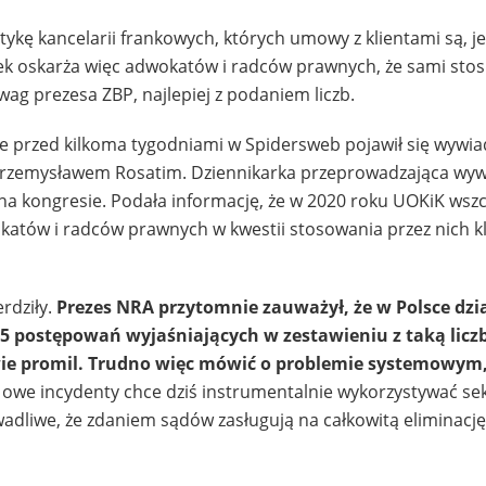
tykę kancelarii frankowych, których umowy z klientami są, j
ek oskarża więc adwokatów i radców prawnych, że sami stosu
wag prezesa ZBP, najlepiej z podaniem liczb.
e przed kilkoma tygodniami w Spidersweb pojawił się wywia
Przemysławem Rosatim. Dziennikarka przeprowadzająca wy
na kongresie. Podała informację, że w 2020 roku UOKiK wszc
tów i radców prawnych w kwestii stosowania przez nich k
rdziły.
Prezes NRA przytomnie zauważył, że w Polsce dzia
5 postępowań wyjaśniających w zestawieniu z taką licz
wie promil. Trudno więc mówić o problemie systemowym,
, owe incydenty chce dziś instrumentalnie wykorzystywać se
dliwe, że zdaniem sądów zasługują na całkowitą eliminację