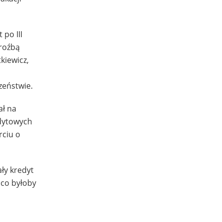
po III
roźbą
kiewicz,
zeństwie.
ał na
edytowych
rciu o
ły kredyt
 co byłoby