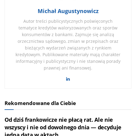
Michał Augustynowicz
Autor treści publicystycznych poświęconych
tematyce kredytów waloryzowanych oraz sporów
konsumentów z bankami. Zajmuje się analizą
orzecznictwa sądowego, zmian w przepisach oraz
bieżących wydarzeń związanych z rynkiem
kredytowym. Publikowane materiały mają charakter
informacyjny i publicystyczny i nie stanowią porady
prawnej ani finansowej.
Rekomendowane dla Ciebie
Od dziś frankowicze nie płacą rat. Ale nie
wszyscy i nie od dowolnego dnia — decyduje
jedna data w aktach