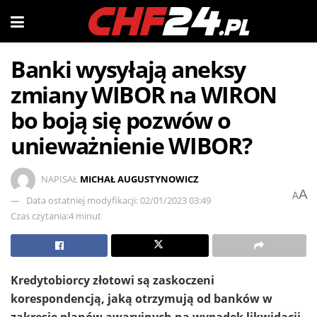
Banki wysyłają aneksy
zmiany WIBOR na WIRON
bo boją się pozwów o
unieważnienie WIBOR?
NAPISAŁ
MICHAŁ AUGUSTYNOWICZ
A
A
Data ostatniej modyfikacji: 02/01/2023 03:49
Czas czytania:4 minut
Kredytobiorcy złotowi są zaskoczeni
korespondencją, jaką otrzymują od banków w
zakresie planów awaryjnych na wypadek likwidacji