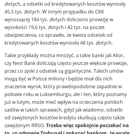
złotych, a odsetki od kredytowanych kosztów wyniosły
45,5 tys. złotych. W innym przypadku do CKK
wynoszącej 184 tys. złotych doliczono prowizję w
wysokości 19,6 tys. złotych i 42 tys. na poczet
ubezpieczenia, co sprawiło, że kwota odsetek od
kredytowanych kosztów wyniosła 48 tys. złotych.
Takie przykłady można mnożyć, a takie banki jak Alior,
czy Nest Bank doliczają często jeszcze większe prowizje,
przez co zyski z odsetek są gigantyczne. Takich umów
mogą być w Polsce miliony i będzie miał dla nich
znaczenie wyrok, który prawdopodobnie zapadnie w
połowie roku w Luksemburgu, ale i ten, który poznamy
już w lutym, może mieć wpływ na orzeczenia polskich
sadów w takich sprawach, gdyż jak wiadomo, odsetki
od zawyżonych kosztów kredytu skutkują często także
zawyżonym RRSO.
Trzeba więc spokojnie poczekać na
to, co odpowie Trybunał i pokazać bankom, że wcale