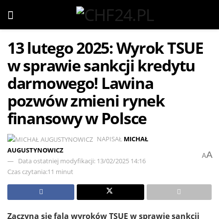
13 lutego 2025: Wyrok TSUE
w sprawie sankcji kredytu
darmowego! Lawina
pozwów zmieni rynek
finansowy w Polsce
NAPISAŁ
MICHAŁ
AUGUSTYNOWICZ
A
A
Data ostatniej modyfikacji: 13/02/2025 14:16
Czas czytania:11 minut
Zaczyna się fala wyroków TSUE w sprawie sankcji