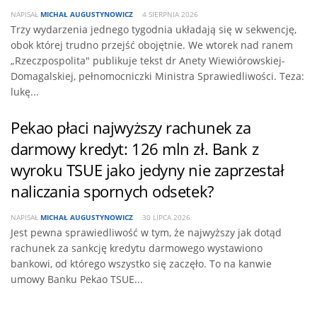
NAPISAŁ
MICHAŁ AUGUSTYNOWICZ
4 SIERPNIA 2026
Trzy wydarzenia jednego tygodnia układają się w sekwencję,
obok której trudno przejść obojętnie. We wtorek nad ranem
„Rzeczpospolita" publikuje tekst dr Anety Wiewiórowskiej-
Domagalskiej, pełnomocniczki Ministra Sprawiedliwości. Teza:
lukę...
Pekao płaci najwyższy rachunek za
darmowy kredyt: 126 mln zł. Bank z
wyroku TSUE jako jedyny nie zaprzestał
naliczania spornych odsetek?
NAPISAŁ
MICHAŁ AUGUSTYNOWICZ
30 LIPCA 2026
Jest pewna sprawiedliwość w tym, że najwyższy jak dotąd
rachunek za sankcję kredytu darmowego wystawiono
bankowi, od którego wszystko się zaczęło. To na kanwie
umowy Banku Pekao TSUE...