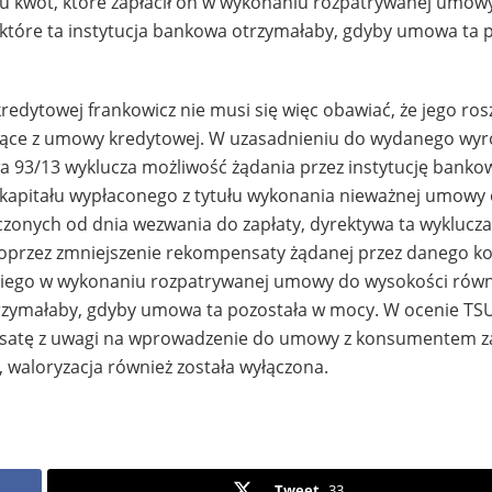
u kwot, które zapłacił on w wykonaniu rozpatrywanej umowy
tóre ta instytucja bankowa otrzymałaby, gdyby umowa ta 
edytowej frankowicz nie musi się więc obawiać, że jego ros
ające z umowy kredytowej. W uzasadnieniu do wydanego wy
wa 93/13 wyklucza możliwość żądania przez instytucję banko
kapitału wypłaconego z tytułu wykonania nieważnej umowy 
czonych od dnia wezwania do zapłaty, dyrektywa ta wyklucz
 poprzez zmniejszenie rekompensaty żądanej przez danego 
z niego w wykonaniu rozpatrywanej umowy do wysokości rów
trzymałaby, gdyby umowa ta pozostała w mocy. W ocenie TS
ensatę z uwagi na wprowadzenie do umowy z konsumentem 
waloryzacja również została wyłączona.
Tweet
33