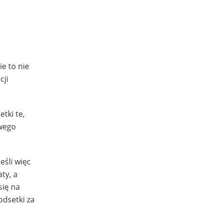
e to nie
cji
tki te,
owego
eśli więc
ty, a
się na
odsetki za