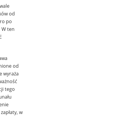
rwale
nków od
ero po
. W ten
E
rawa
żnione od
ie wyraża
eważność
ji tego
bunału
enie
zapłaty, w