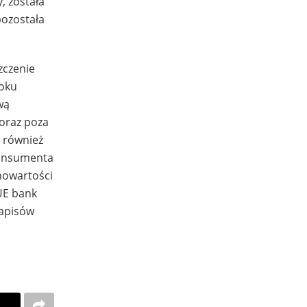
, została
pozostała
zczenie
roku
wą
oraz poza
a również
konsumenta
nowartości
UE bank
zapisów