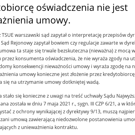
tobiorcę oświadczenia nie jest
żnienia umowy.
TSUE warszawski sąd zapytał o interpretację przepisów dy
 Sąd Rejonowy zapytał bowiem czy regulacje zawarte w dyre
 umowa ta staje się trwale bezskuteczna (nieważna) z mocą 
niu przez konsumenta oświadczenia, że nie wyraża zgody na u
adomy konsekwencji nieważności umowy i wyraża zgodę na 
ażnienia umowy konieczne jest złożenie przez kredytobiorcę
a się na utrzymanie umowy dotkniętej wadą.
 stało się konieczne z uwagi na treść uchwały Sądu Najwyż
a została w dniu 7 maja 2021 r., sygn. III CZP 6/21, a w któ
rzystać z ochrony wynikającej z dyrektywy 9/13, muszą najpie
wiązani umową zawierającą niedozwolone postanowienia um
jących z unieważnienia kontraktu.