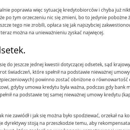
lnie poprawia więc sytuację kredytobiorców i chyba już nikt
e po tym orzeczeniu nic się zmieni, bo to jedynie pobożne 
cze tego nie zrobili, opłaca się jak najszybciej zakwestion
teraz można na unieważnieniu zyskać najwięcej.
setek.
 do jeszcze jednej kwestii dotyczącej odsetek, sąd krajowy
ot świadczeń, które spełnił na podstawie nieważnej umowy
 ubezpieczeniowych) powinno zostać obniżone o równowartość
nkowi, gdyby umowa kredytu była ważna, podczas gdy bank 
pełnił na podstawie tej samej nieważnej umowy kredytu (kap
 nie zawiódł i jak się można było spodziewać, orzekał na ko
cje dyrektywy stoją na przeszkodzie temu, aby rekompensat