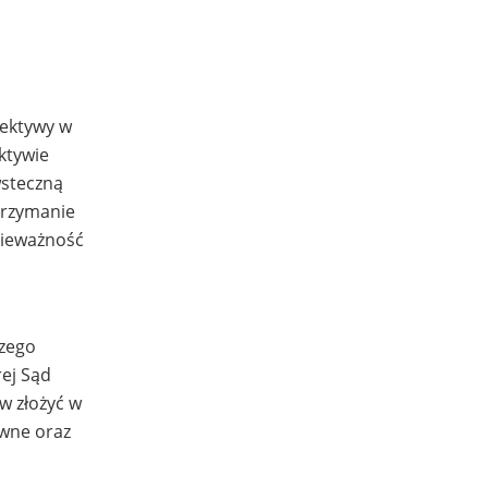
rektywy w
ktywie
wsteczną
trzymanie
nieważność
szego
rej Sąd
rw złożyć w
owne oraz