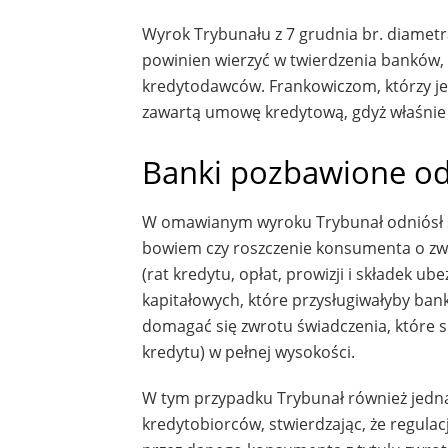
Wyrok Trybunału z 7 grudnia br. diametra
powinien wierzyć w twierdzenia banków, ż
kredytodawców. Frankowiczom, którzy jesz
zawartą umowę kredytową, gdyż właśnie 
Banki pozbawione od
W omawianym wyroku Trybunał odniósł się
bowiem czy roszczenie konsumenta o zwr
(rat kredytu, opłat, prowizji i składek
kapitałowych, które przysługiwałyby ba
domagać się zwrotu świadczenia, które s
kredytu) w pełnej wysokości.
W tym przypadku Trybunał również jednak
kredytobiorców, stwierdzając, że regula