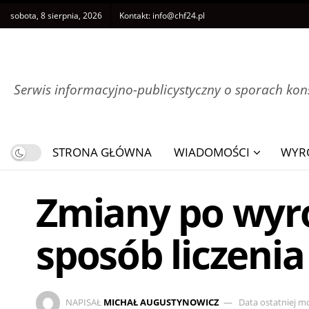
sobota, 8 sierpnia, 2026
Kontakt:
info@chf24.pl
Serwis informacyjno-publicystyczny o sporach k
STRONA GŁÓWNA
WIADOMOŚCI
WYR
Zmiany po wyr
sposób liczeni
NAPISAŁ
MICHAŁ AUGUSTYNOWICZ
Data ostatniej mo