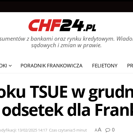
onsumentów z bankami oraz rynku kredytowym. Wiadom
sądowych i zmian w prawie.
OKI
PORADNIK FRANKOWICZA
FELIETONY
P
oku TSUE w grudn
a odsetek dla Fra
A
0
dyfikacji: 13/02/2025 14:17
Czas czytania:5 minut
A