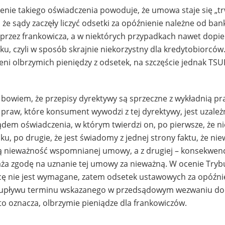
enie takiego oświadczenia powoduje, że umowa staje się „t
 że sądy zaczęły liczyć odsetki za opóźnienie należne od ba
przez frankowicza, a w niektórych przypadkach nawet dopi
 czyli w sposób skrajnie niekorzystny dla kredytobiorców
eni olbrzymich pieniędzy z odsetek, na szczęście jednak TSU
owiem, że przepisy dyrektywy są sprzeczne z wykładnią p
praw, które konsument wywodzi z tej dyrektywy, jest uzale
dem oświadczenia, w którym twierdzi on, po pierwsze, że n
, po drugie, że jest świadomy z jednej strony faktu, że ni
nieważność wspomnianej umowy, a z drugiej – konsekwenc
yraża zgodę na uznanie tej umowy za nieważną. W ocenie Try
rcę nie jest wymagane, zatem odsetek ustawowych za opóźni
 upływu terminu wskazanego w przedsądowym wezwaniu do 
to oznacza, olbrzymie pieniądze dla frankowiczów.