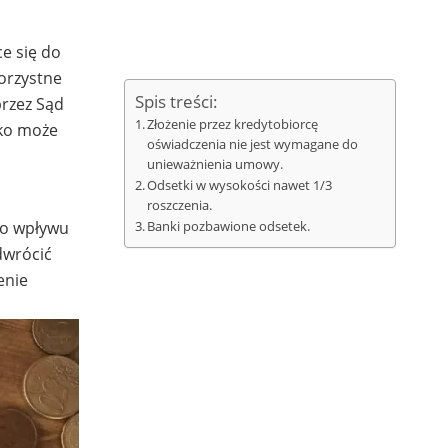
ce się do
korzystne
Spis treści:
przez Sąd
Złożenie przez kredytobiorcę
sko może
oświadczenia nie jest wymagane do
unieważnienia umowy.
Odsetki w wysokości nawet 1/3
roszczenia.
go wpływu
Banki pozbawione odsetek.
dwrócić
enie