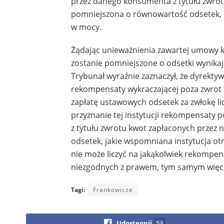
przez danego konsumenta z tytułu zwrot
pomniejszona o równowartość odsetek, k
w mocy.
Żądając unieważnienia zawartej umowy kr
zostanie pomniejszone o odsetki wynik
Trybunał wyraźnie zaznaczył, że dyrekty
rekompensaty wykraczającej poza zwrot 
zapłatę ustawowych odsetek za zwłokę li
przyznanie tej instytucji rekompensaty
z tytułu zwrotu kwot zapłaconych prze
odsetek, jakie wspomniana instytucja o
nie może liczyć na jakąkolwiek rekomp
niezgodnych z prawem, tym samym więc, 
Tagi:
Frankowicze
Udostępnij
53