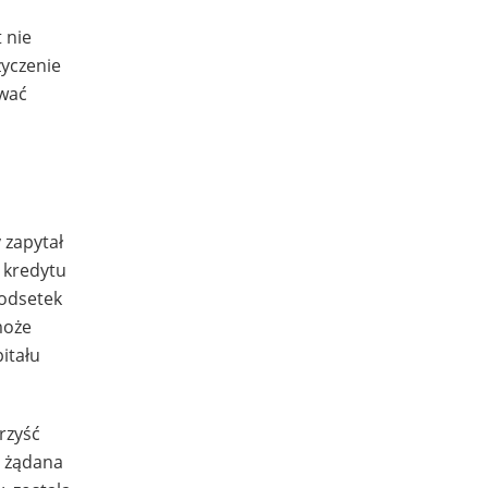
 nie
życzenie
ować
 zapytał
 kredytu
 odsetek
może
itału
rzyść
a żądana