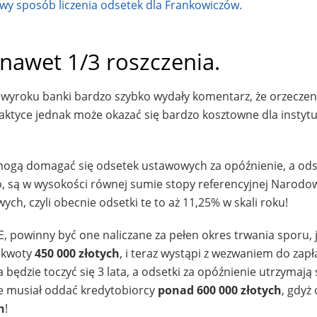
nawet 1/3 roszczenia.
yroku banki bardzo szybko wydały komentarz, że orzeczeni
raktyce jednak może okazać się bardzo kosztowne dla instytu
gą domagać się odsetek ustawowych za opóźnienie, a odse
o, są w wysokości równej sumie stopy referencyjnej Narod
ch, czyli obecnie odsetki te to aż 11,25% w skali roku!
 powinny być one naliczane za pełen okres trwania sporu, j
 kwoty
450 000 złotych
, i teraz wystąpi z wezwaniem do zapła
 będzie toczyć się 3 lata, a odsetki za opóźnienie utrzymają 
 musiał oddać kredytobiorcy
ponad 600 000 złotych
, gdyż 
h
!