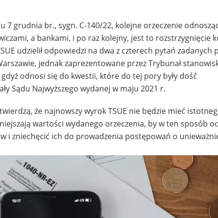
 7 grudnia br., sygn. C‑140/22, kolejne orzeczenie odnoszą
ami, a bankami, i po raz kolejny, jest to rozstrzygnięcie 
UE udzielił odpowiedzi na dwa z czterech pytań zadanych 
arszawie, jednak zaprezentowane przez Trybunał stanowi
dyż odnosi się do kwestii, które do tej pory były dość
wały Sądu Najwyższego wydanej w maju 2021 r.
, twierdzą, że najnowszy wyrok TSUE nie będzie mieć istotne
niejszają wartości wydanego orzeczenia, by w ten sposób o
w i zniechęcić ich do prowadzenia postępowań o unieważni