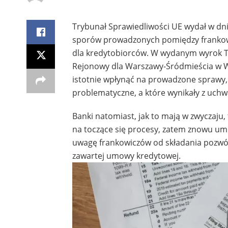
Trybunał Sprawiedliwości UE wydał w dniu
sporów prowadzonych pomiędzy frankowicz
dla kredytobiorców. W wydanym wyrok TS
Rejonowy dla Warszawy-Śródmieścia w W
istotnie wpłynąć na prowadzone sprawy, g
problematyczne, a które wynikały z uch
Banki natomiast, jak to mają w zwyczaju
na toczące się procesy, zatem znowu um
uwagę frankowiczów od składania pozwó
zawartej umowy kredytowej.