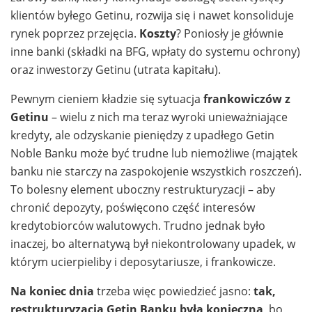
klientów byłego Getinu, rozwija się i nawet konsoliduje
rynek poprzez przejęcia.
Koszty
? Poniosły je głównie
inne banki (składki na BFG, wpłaty do systemu ochrony)
oraz inwestorzy Getinu (utrata kapitału).
Pewnym cieniem kładzie się sytuacja
frankowiczów z
Getinu
– wielu z nich ma teraz wyroki unieważniające
kredyty, ale odzyskanie pieniędzy z upadłego Getin
Noble Banku może być trudne lub niemożliwe (majątek
banku nie starczy na zaspokojenie wszystkich roszczeń).
To bolesny element uboczny restrukturyzacji – aby
chronić depozyty, poświęcono część interesów
kredytobiorców walutowych. Trudno jednak było
inaczej, bo alternatywą był niekontrolowany upadek, w
którym ucierpieliby i deposytariusze, i frankowicze.
Na koniec dnia
trzeba więc powiedzieć jasno:
tak,
restrukturyzacja Getin Banku była konieczna
, bo