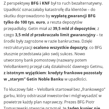
Z perspektywy
BFG i KNF
był to ruch bezalternatywny.
Upadłość oznaczałaby katastrofę dla klientów – do
skutku doprowadzono by
wypłatę gwarancji BFG
tylko do 100 tys. euro
, a reszta depozytów
przepadłaby. Getin miał aż
39,5 mld zł depozytów
, z
czego
3,5 mld zł przekraczało limit gwarancyjny
– te
środki były zagrożone w razie bankructwa. Dzięki
restrukturyzacji
ocalono wszystkie depozyty
, co BFG
słusznie przedstawia jako swój sukces. Nowo
utworzony bank pomostowy (nazwany potem
VeloBankiem) przejął całą działalność dawnego Getinu,
z istotnym wyjątkiem
:
kredyty frankowe pozostały
w „starym” Getin Noble Banku
w upadłości.
To kluczowy fakt – VeloBank startował bez „frankowego”
garbu, który odstraszał inwestorów i mógł wysadzić w
powietrze każdy plan naprawczy. Prezes BFG Piotr
Tomaszewski otwarcie przyznał, że
żaden kupiec nie