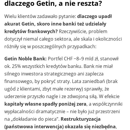
dlaczego Getin, a nie reszta?
Wielu klientów zadawało pytanie:
dlaczego upadł
akurat Getin, skoro inne banki też udzielały
kredytów frankowych?
Rzeczywiście, problem
dotyczył niemal całego sektora, ale skala i okoliczności
różniły się w poszczególnych przypadkach:
Getin Noble Bank:
Portfel CHF ~8–9 mld zł, stanowił
ok. 25% wszystkich kredytów banku. Bank nie miał
silnego inwestora strategicznego ani zaplecza
finansowego, by pokryć straty. Lata zaniedbań (brak
ugód z klientami, zbyt małe rezerwy) sprawiły, że
uderzenie przyszło nagle i ze zdwojoną siłą. W efekcie
kapitały własne spadły poniżej zera
, a współczynniki
wypłacalności dramatycznie – nie było już przestrzeni
na „dokładanie do pieca”.
Restrukturyzacja
(państwowa interwencja) okazała się niezbędna
,