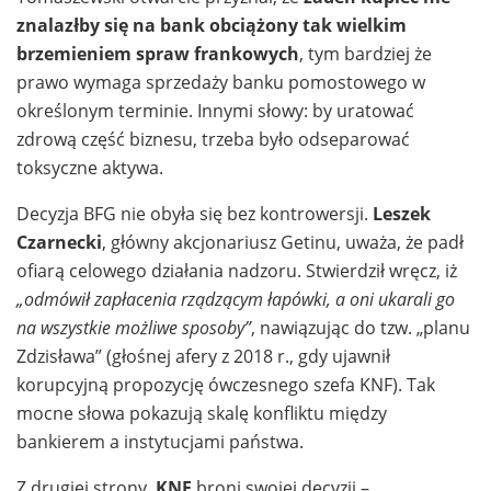
znalazłby się na bank obciążony tak wielkim
brzemieniem spraw frankowych
, tym bardziej że
prawo wymaga sprzedaży banku pomostowego w
określonym terminie. Innymi słowy: by uratować
zdrową część biznesu, trzeba było odseparować
toksyczne aktywa.
Decyzja BFG nie obyła się bez kontrowersji.
Leszek
Czarnecki
, główny akcjonariusz Getinu, uważa, że padł
ofiarą celowego działania nadzoru. Stwierdził wręcz, iż
„odmówił zapłacenia rządzącym łapówki, a oni ukarali go
na wszystkie możliwe sposoby”
, nawiązując do tzw. „planu
Zdzisława” (głośnej afery z 2018 r., gdy ujawnił
korupcyjną propozycję ówczesnego szefa KNF). Tak
mocne słowa pokazują skalę konfliktu między
bankierem a instytucjami państwa.
Z drugiej strony,
KNF
broni swojej decyzji –