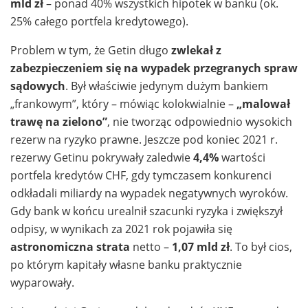
mld zł
– ponad 40% wszystkich hipotek w banku (ok.
25% całego portfela kredytowego).
Problem w tym, że Getin długo
zwlekał z
zabezpieczeniem się na wypadek przegranych spraw
sądowych
. Był właściwie jedynym dużym bankiem
„frankowym”, który – mówiąc kolokwialnie –
„malował
trawę na zielono”
, nie tworząc odpowiednio wysokich
rezerw na ryzyko prawne. Jeszcze pod koniec 2021 r.
rezerwy Getinu pokrywały zaledwie
4,4%
wartości
portfela kredytów CHF, gdy tymczasem konkurenci
odkładali miliardy na wypadek negatywnych wyroków.
Gdy bank w końcu urealnił szacunki ryzyka i zwiększył
odpisy, w wynikach za 2021 rok pojawiła się
astronomiczna strata
netto –
1,07 mld zł
. To był cios,
po którym kapitały własne banku praktycznie
wyparowały.