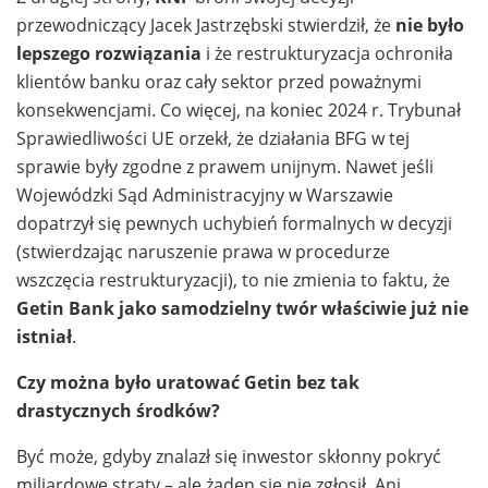
przewodniczący Jacek Jastrzębski stwierdził, że
nie było
lepszego rozwiązania
i że restrukturyzacja ochroniła
klientów banku oraz cały sektor przed poważnymi
konsekwencjami. Co więcej, na koniec 2024 r. Trybunał
Sprawiedliwości UE orzekł, że działania BFG w tej
sprawie były zgodne z prawem unijnym. Nawet jeśli
Wojewódzki Sąd Administracyjny w Warszawie
dopatrzył się pewnych uchybień formalnych w decyzji
(stwierdzając naruszenie prawa w procedurze
wszczęcia restrukturyzacji), to nie zmienia to faktu, że
Getin Bank jako samodzielny twór właściwie już nie
istniał
.
Czy można było uratować Getin bez tak
drastycznych środków?
Być może, gdyby znalazł się inwestor skłonny pokryć
miliardowe straty – ale żaden się nie zgłosił. Ani