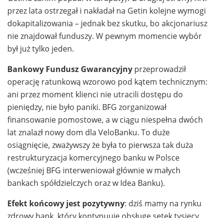
przez lata ostrzegał i nakładał na Getin kolejne wymogi
dokapitalizowania – jednak bez skutku, bo akcjonariusz
nie znajdował funduszy. W pewnym momencie wybór
był już tylko jeden.
Bankowy Fundusz Gwarancyjny
przeprowadził
operację ratunkową wzorowo pod kątem technicznym:
ani przez moment klienci nie utracili dostępu do
pieniędzy, nie było paniki. BFG zorganizował
finansowanie pomostowe, a w ciągu niespełna dwóch
lat znalazł nowy dom dla VeloBanku. To duże
osiągnięcie, zważywszy że była to pierwsza tak duża
restrukturyzacja komercyjnego banku w Polsce
(wcześniej BFG interweniował głównie w małych
bankach spółdzielczych oraz w Idea Banku).
Efekt końcowy jest pozytywny
: dziś mamy na rynku
zdrowy bank, który kontynuuje obsługę setek tysięcy