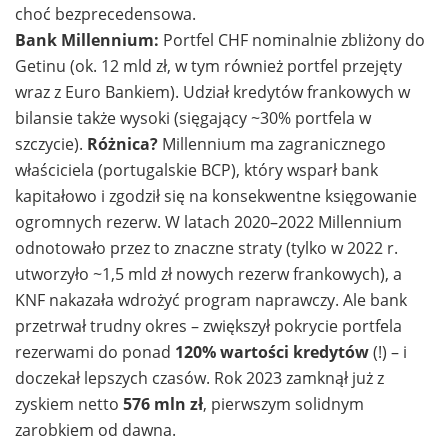
choć bezprecedensowa.
Bank Millennium:
Portfel CHF nominalnie zbliżony do
Getinu (ok. 12 mld zł, w tym również portfel przejęty
wraz z Euro Bankiem). Udział kredytów frankowych w
bilansie także wysoki (sięgający ~30% portfela w
szczycie).
Różnica?
Millennium ma zagranicznego
właściciela (portugalskie BCP), który wsparł bank
kapitałowo i zgodził się na konsekwentne księgowanie
ogromnych rezerw. W latach 2020–2022 Millennium
odnotowało przez to znaczne straty (tylko w 2022 r.
utworzyło ~1,5 mld zł nowych rezerw frankowych), a
KNF nakazała wdrożyć program naprawczy. Ale bank
przetrwał trudny okres – zwiększył pokrycie portfela
rezerwami do ponad
120% wartości kredytów
(!) – i
doczekał lepszych czasów. Rok 2023 zamknął już z
zyskiem netto
576 mln zł
, pierwszym solidnym
zarobkiem od dawna.