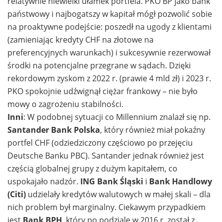
relatywnie niewielki ułamek portfela. PKO BP jako bank
państwowy i najbogatszy w kapitał mógł pozwolić sobie
na proaktywne podejście: poszedł na ugody z klientami
(zamieniając kredyty CHF na złotowe na
preferencyjnych warunkach) i sukcesywnie rezerwował
środki na potencjalne przegrane w sądach. Dzięki
rekordowym zyskom z 2022 r. (prawie 4 mld zł) i 2023 r.
PKO spokojnie udźwignął ciężar frankowy – nie było
mowy o zagrożeniu stabilności.
Inni
: W podobnej sytuacji co Millennium znalazł się np.
Santander Bank Polska
, który również miał pokaźny
portfel CHF (odziedziczony częściowo po przejęciu
Deutsche Banku PBC). Santander jednak również jest
częścią globalnej grupy z dużym kapitałem, co
uspokajało nadzór.
ING Bank Śląski
i
Bank Handlowy
(Citi)
udzielały kredytów walutowych w małej skali – dla
nich problem był marginalny. Ciekawym przypadkiem
jest
Bank BPH
, który po podziale w 2016 r. został z