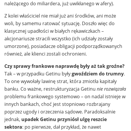
należącego do miliardera, już uwikłanego w afery).
Z kolei właściciel nie miał już ani środków, ani może
woli, by samemu ratować sytuację. Doszło więc do
klasycznej upadłości w białych rękawiczkach –
akcjonariusze stracili wszystko (ich udziały zostały
umorzone), posiadacze obligacji podporządkowanych
również, ale klienci zostali ochronieni.
Czy sprawy frankowe naprawdę były aż tak groźne?
Tak – w przypadku Getinu były
gwoździem do trumny
.
To one wywołały lawinę strat, która zmiotła kapitały
banku. Co ważne, restrukturyzacja Getinu
nie rozwiązała
problemu frankowego systemowo – on nadal istnieje w
innych bankach, choć jest stopniowo rozbrajany
poprzez ugody i orzeczenia sądowe. Paradoksalnie
jednak,
upadek Getinu przyniósł ulgę reszcie
sektora
: po pierwsze, dał przykład, że nawet