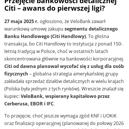
Przejęcie bankowości detalicznej
Citi – awans do pierwszej ligi?
27 maja 2025 r.
ogłoszono, że VeloBank zawarł
warunkową umowę zakupu
segmentu detalicznego
Banku Handlowego (Citi Handlowy)
. To głośna
transakcja, bo Citi Handlowy to instytucja z ponad 150-
letnią tradycją w Polsce, choć w ostatnich latach
skoncentrowana głównie na bankowości korporacyjnej.
Citi od dawna planował wycofać się z usług dla osób
fizycznych
– globalna strategia amerykańskiej grupy
zakładała sprzedaż działów detalicznych w wielu krajach
(Polska była jednym z tych rynków). Wreszcie znalazł się
kupiec:
VeloBank, wspierany kapitałowo przez
Cerberusa, EBOR i IFC
.
To przejęcie, choć jeszcze wymaga zgód KNF i UOKiK
oraz finalizacji operacyjnej (planowanej do połowy 2026