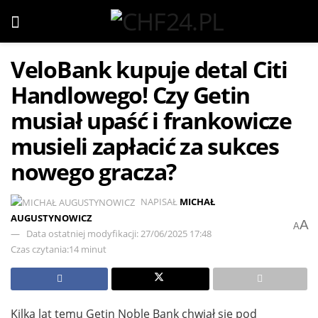
VeloBank kupuje detal Citi
Handlowego! Czy Getin
musiał upaść i frankowicze
musieli zapłacić za sukces
nowego gracza?
NAPISAŁ
MICHAŁ
AUGUSTYNOWICZ
A
A
Data ostatniej modyfikacji: 27/06/2025 17:48
Czas czytania:14 minut
Kilka lat temu Getin Noble Bank chwiał się pod