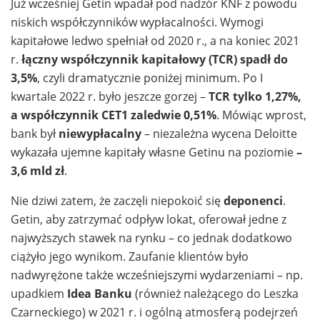
Już wcześniej Getin wpadał pod nadzór KNF z powodu
niskich współczynników wypłacalności. Wymogi
kapitałowe ledwo spełniał od 2020 r., a na koniec 2021
r.
łączny współczynnik kapitałowy (TCR) spadł do
3,5%
, czyli dramatycznie poniżej minimum. Po I
kwartale 2022 r. było jeszcze gorzej –
TCR tylko 1,27%,
a współczynnik CET1 zaledwie 0,51%
. Mówiąc wprost,
bank był
niewypłacalny
– niezależna wycena Deloitte
wykazała ujemne kapitały własne Getinu na poziomie
–
3,6 mld zł
.
Nie dziwi zatem, że zaczęli niepokoić się
deponenci
.
Getin, aby zatrzymać odpływ lokat, oferował jedne z
najwyższych stawek na rynku – co jednak dodatkowo
ciążyło jego wynikom. Zaufanie klientów było
nadwyrężone także wcześniejszymi wydarzeniami – np.
upadkiem
Idea Banku
(również należącego do Leszka
Czarneckiego) w 2021 r. i ogólną atmosferą podejrzeń