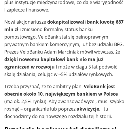
plus instytucje międzynarodowe, co daje wiarygodność
i zaplecze finansowe.
Nowi akcjonariusze
dokapitalizowali bank kwotą 687
mln zł
i zniesiono formalny status banku
pomostowego. VeloBank stał się pełnoprawnym
prywatnym bankiem komercyjnym, już bez udziału BFG.
Prezes VeloBanku Adam Marciniak mówił wówczas, że
dzięki nowemu kapitałowi bank nie ma już
ograniczeń w rozwoju
i może w ciągu 5 lat podwoić
skalę działania, celując w ~5% udziałów rynkowych.
Trzeba przyznać, że to ambitny plan.
VeloBank jest
obecnie około 10. największym bankiem w Polsce
(ma ok. 2,5% rynku). Aby awansować wyżej, musi szybko
rosnąć – organicznie lub poprzez
akwizycje
. I tu
dochodzimy do najnowszego rozdziału tej historii.