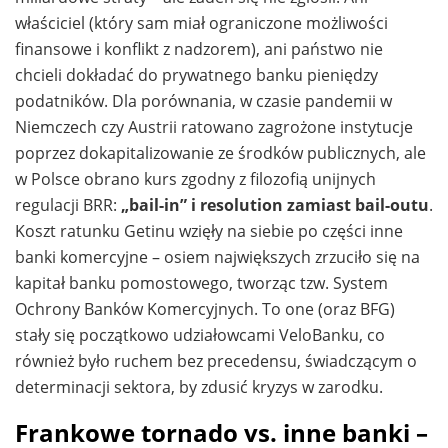
właściciel (który sam miał ograniczone możliwości
finansowe i konflikt z nadzorem), ani państwo nie
chcieli dokładać do prywatnego banku pieniędzy
podatników. Dla porównania, w czasie pandemii w
Niemczech czy Austrii ratowano zagrożone instytucje
poprzez dokapitalizowanie ze środków publicznych, ale
w Polsce obrano kurs zgodny z filozofią unijnych
regulacji BRR:
„bail-in” i resolution zamiast bail-outu
.
Koszt ratunku Getinu wzięły na siebie po części inne
banki komercyjne – osiem największych zrzuciło się na
kapitał banku pomostowego, tworząc tzw. System
Ochrony Banków Komercyjnych. To one (oraz BFG)
stały się początkowo udziałowcami VeloBanku, co
również było ruchem bez precedensu, świadczącym o
determinacji sektora, by zdusić kryzys w zarodku.
Frankowe tornado vs. inne banki –