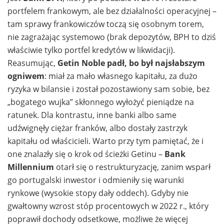
portfelem frankowym, ale bez działalności operacyjnej –
tam sprawy frankowiczów toczą się osobnym torem,
nie zagrażając systemowo (brak depozytów, BPH to dziś
właściwie tylko portfel kredytów w likwidacji).
Reasumując,
Getin Noble padł, bo był najsłabszym
ogniwem
: miał za mało własnego kapitału, za dużo
ryzyka w bilansie i został pozostawiony sam sobie, bez
„bogatego wujka” skłonnego wyłożyć pieniądze na
ratunek. Dla kontrastu, inne banki albo same
udźwignęły ciężar franków, albo dostały zastrzyk
kapitału od właścicieli. Warto przy tym pamiętać, że i
one znalazły się o krok od ścieżki Getinu –
Bank
Millennium
otarł się o restrukturyzację, zanim wsparł
go portugalski inwestor i odmieniły się warunki
rynkowe (wysokie stopy dały oddech). Gdyby nie
gwałtowny wzrost stóp procentowych w 2022 r., który
poprawił dochody odsetkowe, możliwe że więcej