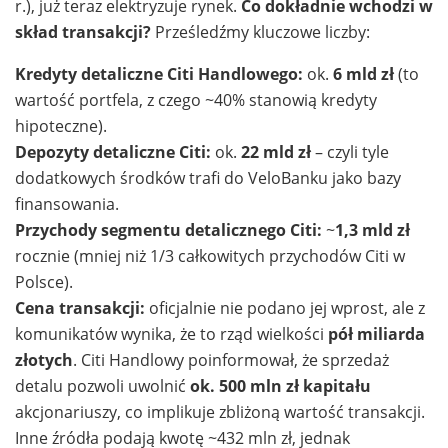
r.), już teraz elektryzuje rynek.
Co dokładnie wchodzi w
skład transakcji?
Prześledźmy kluczowe liczby:
Kredyty detaliczne Citi Handlowego:
ok.
6 mld zł
(to
wartość portfela, z czego ~40% stanowią kredyty
hipoteczne).
Depozyty detaliczne Citi:
ok.
22 mld zł
– czyli tyle
dodatkowych środków trafi do VeloBanku jako bazy
finansowania.
Przychody segmentu detalicznego Citi:
~
1,3 mld zł
rocznie (mniej niż 1/3 całkowitych przychodów Citi w
Polsce).
Cena transakcji:
oficjalnie nie podano jej wprost, ale z
komunikatów wynika, że to rząd wielkości
pół miliarda
złotych
. Citi Handlowy poinformował, że sprzedaż
detalu pozwoli uwolnić
ok. 500 mln zł kapitału
akcjonariuszy, co implikuje zbliżoną wartość transakcji.
Inne źródła podają kwotę ~432 mln zł, jednak