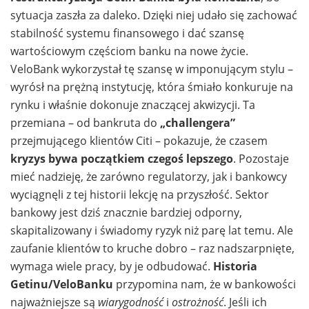
sytuacja zaszła za daleko. Dzięki niej udało się zachować
stabilność systemu finansowego i dać szansę
wartościowym częściom banku na nowe życie.
VeloBank wykorzystał tę szansę w imponującym stylu –
wyrósł na prężną instytucję, która śmiało konkuruje na
rynku i właśnie dokonuje znaczącej akwizycji. Ta
przemiana – od bankruta do
„challengera”
przejmującego klientów Citi – pokazuje, że czasem
kryzys bywa początkiem czegoś lepszego
. Pozostaje
mieć nadzieję, że zarówno regulatorzy, jak i bankowcy
wyciągnęli z tej historii lekcję na przyszłość. Sektor
bankowy jest dziś znacznie bardziej odporny,
skapitalizowany i świadomy ryzyk niż parę lat temu. Ale
zaufanie klientów to kruche dobro – raz nadszarpnięte,
wymaga wiele pracy, by je odbudować.
Historia
Getinu/VeloBanku
przypomina nam, że w bankowości
najważniejsze są
wiarygodność
i
ostrożność
. Jeśli ich