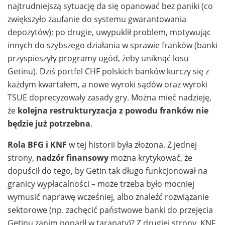
najtrudniejszą sytuację da się opanować bez paniki (co
zwiększyło zaufanie do systemu gwarantowania
depozytów); po drugie, uwypuklił problem, motywując
innych do szybszego działania w sprawie franków (banki
przyspieszyły programy ugód, żeby uniknąć losu
Getinu). Dziś portfel CHF polskich banków kurczy się z
każdym kwartałem, a nowe wyroki sądów oraz wyroki
TSUE doprecyzowały zasady gry. Można mieć nadzieję,
że
kolejna restrukturyzacja z powodu franków nie
będzie już potrzebna
.
Rola BFG i KNF
w tej historii była złożona. Z jednej
strony,
nadzór finansowy
można krytykować, że
dopuścił do tego, by Getin tak długo funkcjonował na
granicy wypłacalności – może trzeba było mocniej
wymusić naprawę wcześniej, albo znaleźć rozwiązanie
sektorowe (np. zachęcić państwowe banki do przejęcia
Getinu zanim popadł w tarapaty)? Z drugiej strony, KNF