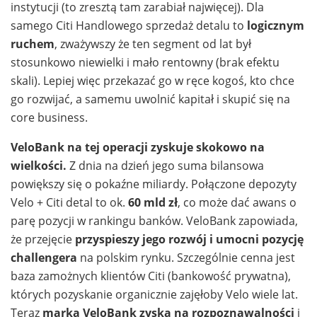
instytucji (to zresztą tam zarabiał najwięcej). Dla
samego Citi Handlowego sprzedaż detalu to
logicznym
ruchem
, zważywszy że ten segment od lat był
stosunkowo niewielki i mało rentowny (brak efektu
skali). Lepiej więc przekazać go w ręce kogoś, kto chce
go rozwijać, a samemu uwolnić kapitał i skupić się na
core business.
VeloBank na tej operacji zyskuje skokowo na
wielkości.
Z dnia na dzień jego suma bilansowa
powiększy się o pokaźne miliardy. Połączone depozyty
Velo + Citi detal to ok.
60 mld zł
, co może dać awans o
parę pozycji w rankingu banków. VeloBank zapowiada,
że przejęcie
przyspieszy jego rozwój i umocni pozycję
challengera
na polskim rynku. Szczególnie cenna jest
baza zamożnych klientów Citi (bankowość prywatna),
których pozyskanie organicznie zajęłoby Velo wiele lat.
Teraz
marka VeloBank zyska na rozpoznawalności
i