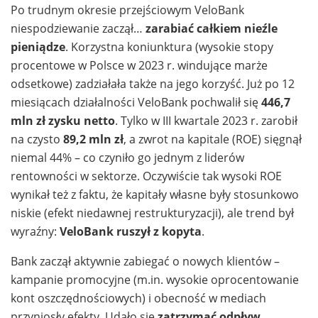
Po trudnym okresie przejściowym VeloBank
niespodziewanie zaczął…
zarabiać całkiem nieźle
pieniądze
. Korzystna koniunktura (wysokie stopy
procentowe w Polsce w 2023 r. windujące marże
odsetkowe) zadziałała także na jego korzyść. Już po 12
miesiącach działalności VeloBank pochwalił się
446,7
mln zł zysku netto
. Tylko w III kwartale 2023 r. zarobił
na czysto
89,2 mln zł
, a zwrot na kapitale (ROE) sięgnął
niemal 44% – co czyniło go jednym z liderów
rentowności w sektorze. Oczywiście tak wysoki ROE
wynikał też z faktu, że kapitały własne były stosunkowo
niskie (efekt niedawnej restrukturyzacji), ale trend był
wyraźny:
VeloBank ruszył z kopyta
.
Bank zaczął aktywnie zabiegać o nowych klientów –
kampanie promocyjne (m.in. wysokie oprocentowanie
kont oszczędnościowych) i obecność w mediach
przyniosły efekty. Udało się
zatrzymać odpływ