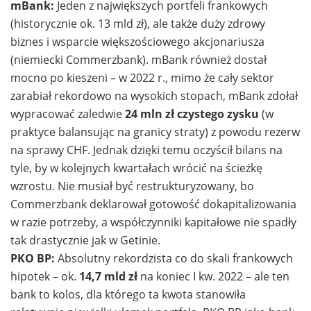
mBank:
Jeden z największych portfeli frankowych
(historycznie ok. 13 mld zł), ale także duży zdrowy
biznes i wsparcie większościowego akcjonariusza
(niemiecki Commerzbank). mBank również dostał
mocno po kieszeni – w 2022 r., mimo że cały sektor
zarabiał rekordowo na wysokich stopach, mBank zdołał
wypracować zaledwie
24 mln zł czystego zysku
(w
praktyce balansując na granicy straty) z powodu rezerw
na sprawy CHF. Jednak dzięki temu oczyścił bilans na
tyle, by w kolejnych kwartałach wrócić na ścieżkę
wzrostu. Nie musiał być restrukturyzowany, bo
Commerzbank deklarował gotowość dokapitalizowania
w razie potrzeby, a współczynniki kapitałowe nie spadły
tak drastycznie jak w Getinie.
PKO BP:
Absolutny rekordzista co do skali frankowych
hipotek – ok.
14,7 mld zł
na koniec I kw. 2022 – ale ten
bank to kolos, dla którego ta kwota stanowiła