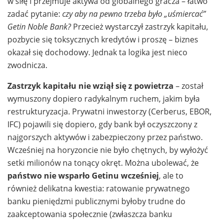
w siłę i przejmuje aktywa od globalnego gracza – łatwo
zadać pytanie:
czy aby na pewno trzeba było „uśmiercać”
Getin Noble Bank?
Przecież wystarczył zastrzyk kapitału,
pozbycie się toksycznych kredytów i proszę – biznes
okazał się dochodowy. Jednak ta logika jest nieco
zwodnicza.
Zastrzyk kapitału nie wziął się z powietrza
– został
wymuszony dopiero radykalnym ruchem, jakim była
restrukturyzacja. Prywatni inwestorzy (Cerberus, EBOR,
IFC) pojawili się dopiero, gdy bank był oczyszczony z
najgorszych aktywów i zabezpieczony przez państwo.
Wcześniej na horyzoncie nie było chętnych, by wyłożyć
setki milionów na tonący okręt. Można ubolewać, że
państwo nie wsparło Getinu wcześniej
, ale to
również delikatna kwestia: ratowanie prywatnego
banku pieniędzmi publicznymi byłoby trudne do
zaakceptowania społecznie (zwłaszcza banku