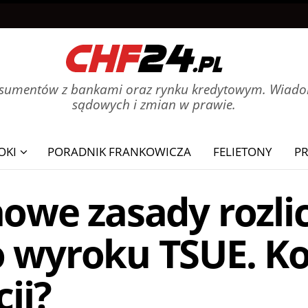
onsumentów z bankami oraz rynku kredytowym. Wiadom
sądowych i zmian w prawie.
OKI
PORADNIK FRANKOWICZA
FELIETONY
P
nowe zasady rozl
 wyroku TSUE. Ko
ji?