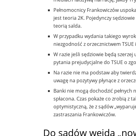
Pełnomocnicy Frankowiczów uspokaj
jest teoria 2K. Pojedynczy sędziowi
teorią salda.
W przypadku wydania takiego wyroku
niezgodność z orzecznictwem TSUE i
W razie jeśli sędziowie będą szerzej
pytania prejudycjalne do TSUE o zgo
Na razie nie ma podstaw aby twierdz
uwagę na pozytywy płynące z orzecz
Banki nie mogą dochodzić pełnych nom
spłacona. Czas pokaże co zrobią z 
optymistyczną, że z sądów „wyparuje
zastraszania Frankowiczów.
Do sądów wejdą „now