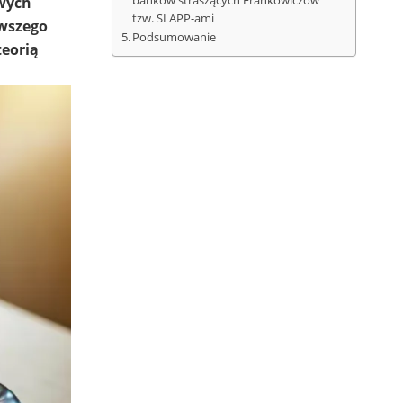
owych
banków straszących Frankowiczów
tzw. SLAPP-ami
owszego
Podsumowanie
teorią