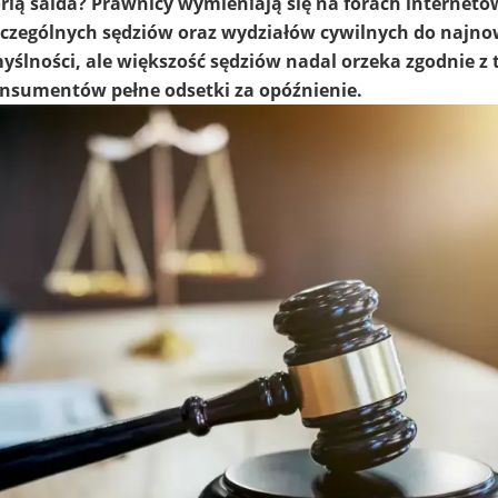
orią salda? Prawnicy wymieniają się na forach internet
zczególnych sędziów oraz wydziałów cywilnych do najn
ślności, ale większość sędziów nadal orzeka zgodnie z 
onsumentów pełne odsetki za opóźnienie.