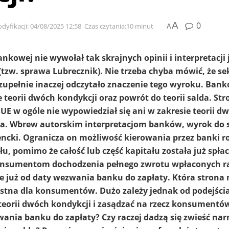
A
0
dyfikacji: 04/08/2025 12:58
Czas czytania:10 minut
A
kowej nie wywołał tak skrajnych opinii i interpretacji 
 (tzw. sprawa Lubrecznik). Nie trzeba chyba mówić, że se
upełnie inaczej odczytało znaczenie tego wyroku. Ban
 teorii dwóch kondykcji oraz powrót do teorii salda. Str
 w ogóle nie wypowiedział się ani w zakresie teorii d
lda. Wbrew autorskim interpretacjom banków, wyrok do 
cki. Ogranicza on możliwość kierowania przez banki r
u, pomimo że całość lub część kapitału została już spła
konsumentom dochodzenia pełnego zwrotu wpłaconych r
e już od daty wezwania banku do zapłaty. Która strona 
ystna dla konsumentów. Dużo zależy jednak od podejści
teorii dwóch kondykcji i zasądzać na rzecz konsumentó
wania banku do zapłaty? Czy raczej dadzą się zwieść narr