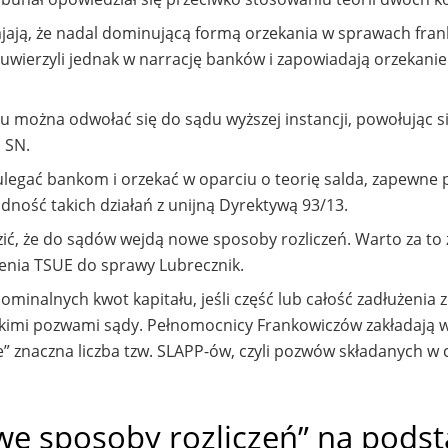
ają, że nadal dominującą formą orzekania w sprawach fra
e uwierzyli jednak w narrację banków i zapowiadają orzekanie
 można odwołać się do sądu wyższej instancji, powołując si
 SN.
 ulegać bankom i orzekać w oparciu o teorię salda, zapewne 
dność takich działań z unijną Dyrektywą 93/13.
ić, że do sądów wejdą nowe sposoby rozliczeń. Warto za to
enia TSUE do sprawy Lubrecznik.
inalnych kwot kapitału, jeśli część lub całość zadłużenia z
takimi pozwami sądy. Pełnomocnicy Frankowiczów zakładają 
” znaczna liczba tzw. SLAPP-ów, czyli pozwów składanych w 
e sposoby rozliczeń” na podst