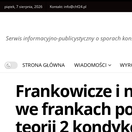
piątek, 7 sierpnia, 2026
Kontakt:
info@chf24.pl
Serwis informacyjno-publicystyczny o sporach k
STRONA GŁÓWNA
WIADOMOŚCI
WYR
Frankowicze i 
we frankach po
teorii 2 kondykc