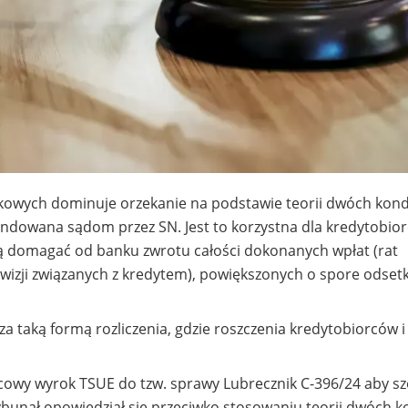
kowych dominuje orzekanie na podstawie teorii dwóch kondy
endowana sądom przez SN. Jest to korzystna dla kredytobio
 domagać od banku zwrotu całości dokonanych wpłat (rat
wizji związanych z kredytem), powiększonych o spore odsetk
za taką formą rozliczenia, gdzie roszczenia kredytobiorców 
owy wyrok TSUE do tzw. sprawy Lubrecznik C-396/24 aby sz
ybunał opowiedział się przeciwko stosowaniu teorii dwóch ko