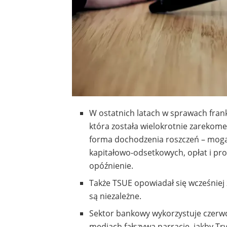
W ostatnich latach w sprawach fran
która została wielokrotnie zarekom
forma dochodzenia roszczeń – mogą
kapitałowo-odsetkowych, opłat i pro
opóźnienie.
Także TSUE opowiadał się wcześniej 
są niezależne.
Sektor bankowy wykorzystuje czerwc
mediach fałszywą narrację, jakby Tr