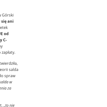
w Górski
się ani
etek
UE od
y C-
my
 zapłaty.
wierdziła,
eorii salda
do spraw
 salda w
enia za
t.
„to nie