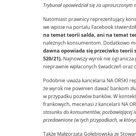
Trybunał opowiedział się za uproszczonym m
Natomiast prawnicy reprezentujący kons
we wpisie na portalu Facebook stwierdził
na temat teorii salda, ani na temat te
należnych konsumentom. Dodatkowo me
dawna opowiada się przeciwko teorii s
520/21).
Najnowszy wyrok nie ogranicza
nieprawnie wpłaconych świadczeń oraz o
Podobnie uważa kancelaria NA ORSKI repr
że wyrok nie powinien dawać bankom złudn
w przypadku pozwów banków. W kontekś
frankowych, mecenasi z kancelarii NA ORS
stosunku do konsumentów, pozbawiającej ich
przedawnione (w tych przypadkach, w któryc
Także Małgorzata Gołębiowska ze Stowar