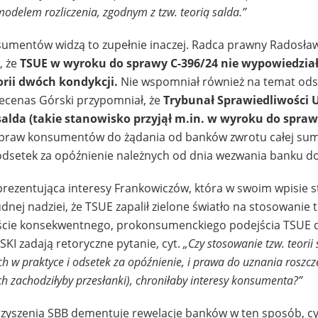
odelem rozliczenia, zgodnym z tzw. teorią salda.”
umentów widzą to zupełnie inaczej. Radca prawny Radosła
, że
TSUE w wyroku do sprawy C-396/24 nie wypowiedział 
orii dwóch kondykcji.
Nie wspomniał również na temat ods
cenas Górski przypomniał, że
Trybunał Sprawiedliwości 
alda (takie stanowisko przyjął m.in. w wyroku do spraw
 praw konsumentów do żądania od banków zwrotu całej su
dsetek za opóźnienie należnych od dnia wezwania banku do
ezentująca interesy Frankowiczów, która w swoim wpisie st
ej nadziei, że TSUE zapalił zielone światło na stosowanie t
cie konsekwentnego, prokonsumenckiego podejścia TSUE 
KI zadają retoryczne pytanie, cyt.
„Czy stosowanie tzw. teorii
 w praktyce i odsetek za opóźnienie, i prawa do uznania roszcz
h zachodziłyby przesłanki), chroniłaby interesy konsumenta?”
zyszenia SBB dementuje rewelacje banków w ten sposób, cy