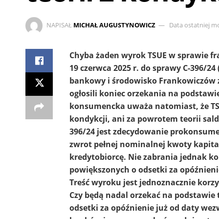
NAPISAŁ
MICHAŁ AUGUSTYNOWICZ
Data ostatniej mo
Chyba żaden wyrok TSUE w sprawie fran
19 czerwca 2025 r. do sprawy C-396/24
bankowy i środowisko Frankowiczów z
ogłosili koniec orzekania na podstawie
konsumencka uważa natomiast, że TSUE
kondykcji, ani za powrotem teorii sa
396/24 jest zdecydowanie prokonsumen
zwrot pełnej nominalnej kwoty kapitał
kredytobiorcę. Nie zabrania jednak 
powiększonych o odsetki za opóźnieni
Treść wyroku jest jednoznacznie korz
Czy będą nadal orzekać na podstawie 
odsetki za opóźnienie już od daty wez