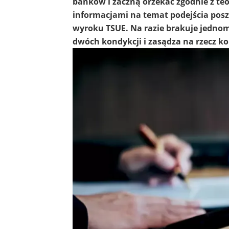
banków i zaczną orzekać zgodnie z te
informacjami na temat podejścia pos
wyroku TSUE. Na razie brakuje jednomy
dwóch kondykcji i zasądza na rzecz k