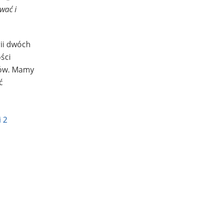
wać i
rii dwóch
ości
ądów. Mamy
ć
a