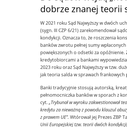
dobrze znanej teorii 
W 2021 roku Sąd Najwyższy w dwóch uchwał
(sygn. III CZP 6/21) zarekomendował są
kondykcji. Oznacza to, że roszczenia k
banków zwrotu pełnej sumy wpłaconych ra
powiększonych o odsetki za opóźnienie. 
kredytobiorcami a bankami wypowiedział
2023 roku oraz Sąd Najwyższy w tzw. duże
jak teoria salda w sprawach frankowych p
Banki tradycyjnie stosują autorską, kre
pełnomocniczka banków w sporach z kon
cyt.
„Trybunał w wyroku zakwestionował teo
kredytu za nieważną z powodu klauzul abuzy
z prawem UE”.
Wtórował jej Prezes ZBP Tad
Unii Europejskiej tzw. teorii dwóch kondykc