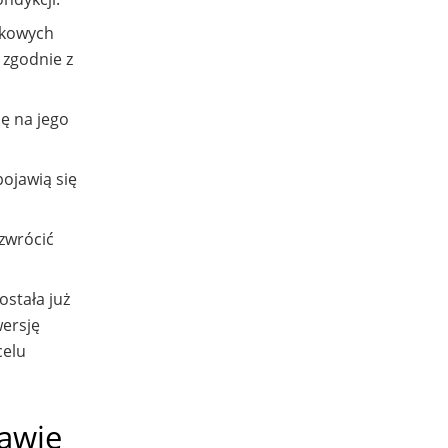
nkowych
 zgodnie z
ę na jego
pojawią się
 zwrócić
ostała już
wersję
celu
awie