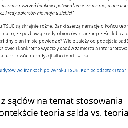
graniczenie roszczeń banków i potwierdzenie, że nie mogą one uda
ez kredytobiorców nie mają u siebie!”
u TSUE są skrajnie różne. Banki szerzą narrację o końcu teo
ząc na to, że pozbawią kredytobiorców znacznej części lub cał
erfidny plan im się powiedzie? Wiele zależy od podejścia s
ędziowie i konkretne wydziały sądów zamierzają interpretowa
teorii dwóch kondykcji albo teorii salda.
a z sądów na temat stosowania
tekście teoria salda vs. teori