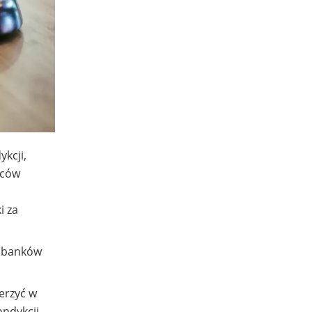
kcji,
rców
i za
i banków
erzyć w
ndykcji.