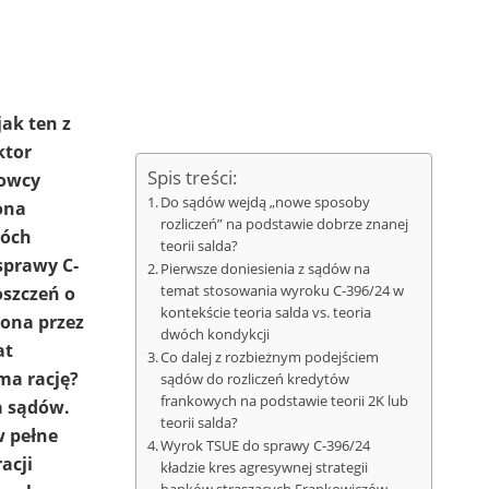
jak ten z
ktor
Spis treści:
kowcy
Do sądów wejdą „nowe sposoby
ona
rozliczeń” na podstawie dobrze znanej
wóch
teorii salda?
sprawy C-
Pierwsze doniesienia z sądów na
oszczeń o
temat stosowania wyroku C-396/24 w
kontekście teoria salda vs. teoria
cona przez
dwóch kondykcji
at
Co dalej z rozbieżnym podejściem
ma rację?
sądów do rozliczeń kredytów
frankowych na podstawie teorii 2K lub
a sądów.
teorii salda?
w pełne
Wyrok TSUE do sprawy C-396/24
acji
kładzie kres agresywnej strategii