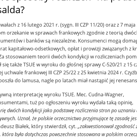
salda?
ach z 16 lutego 2021 r. (sygn. III CZP 11/20) oraz z 7 maja
dom orzekanie w sprawach frankowych zgodnie z teorią dwó
onsumentów i banków są niezależne. Konsumenci mogą domag
t kapitałowo-odsetkowych, opłat i prowizji związanych z k
Za stosowaniem teorii dwóch kondykcji w rozliczeniach pom
 się także TSUE w wyroku do głośnej sprawy C-520/21 z 15 
j uchwale frankowej III CZP 25/22 z 25 kwietnia 2024 r. Czyż
oszła do lamusa, nagle po latach miał nastąpić jej renesan
atywną interpretację wyroku TSUE. Mec. Cudna-Wagner,
sumentami, tuż po ogłoszeniu wyroku wydała taką opinię,
rię dwóch kondykcji jako podstawę rozliczenia stron po uznani
wnych. Uznał, że polskie orzecznictwo przyjmujące tę zasadę jes
eusz Białek, który stwierdził, cyt.
„zakwestionował zgodność
ji, która była dotychczas powszechnie stosowana w polskim orzecz