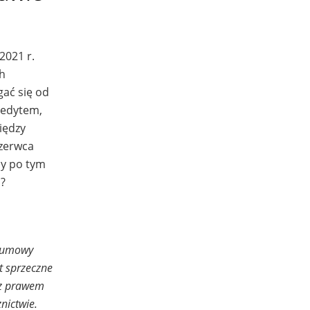
 2021 r.
ch
ać się od
redytem,
iędzy
czerwca
by po tym
s?
u umowy
t sprzeczne
 z prawem
nictwie.