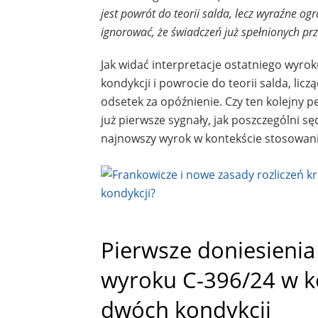
jest powrót do teorii salda, lecz wyraźne o
ignorować, że świadczeń już spełnionych prz
Jak widać interpretacje ostatniego wyrok
kondykcji i powrocie do teorii salda, lic
odsetek za opóźnienie. Czy ten kolejny p
już pierwsze sygnały, jak poszczególni s
najnowszy wyrok w kontekście stosowania 
Pierwsze doniesieni
wyroku C-396/24 w kon
dwóch kondykcji