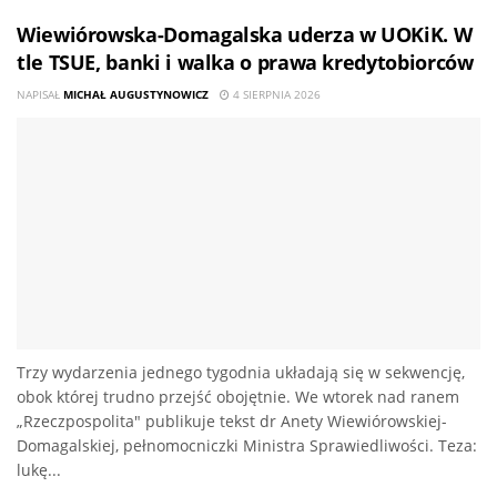
Wiewiórowska-Domagalska uderza w UOKiK. W
tle TSUE, banki i walka o prawa kredytobiorców
NAPISAŁ
MICHAŁ AUGUSTYNOWICZ
4 SIERPNIA 2026
Trzy wydarzenia jednego tygodnia układają się w sekwencję,
obok której trudno przejść obojętnie. We wtorek nad ranem
„Rzeczpospolita" publikuje tekst dr Anety Wiewiórowskiej-
Domagalskiej, pełnomocniczki Ministra Sprawiedliwości. Teza:
lukę...