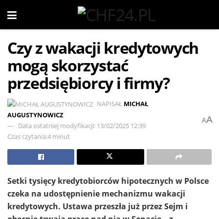
Czy z wakacji kredytowych
mogą skorzystać
przedsiębiorcy i firmy?
NAPISAŁ
MICHAŁ
AUGUSTYNOWICZ
A
A
Data ostatniej modyfikacji: 13/02/2025 12:39
Czas czytania:4 minut
Setki tysięcy kredytobiorców hipotecznych w Polsce
czeka na udostępnienie mechanizmu wakacji
kredytowych. Ustawa przeszła już przez Sejm i