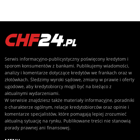
Serwis informacyjno-publicystyczny poświęcony kredytom i
sporom konsumentów z bankami. Publikujemy wiadomości,
analizy i komentarze dotyczące kredytów we frankach oraz w
złotówkach. Śledzimy wyroki sądowe, zmiany w prawie i oferty
ugodowe, aby kredytobiorcy mogli być na bieżąco z
aktualnymi wydarzeniami.
W serwisie znajdziesz także materiały informacyjne, poradniki
o charakterze ogólnym, relacje kredytobiorców oraz opinie i
komentarze specjalistów, które pomagają lepiej zrozumieć
aktualną sytuację na rynku. Publikowane treści nie stanowią
porady prawnej ani finansowej.