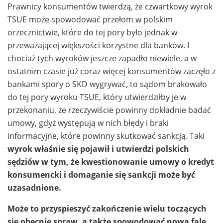
Prawnicy konsumentów twierdzą, że czwartkowy wyrok
TSUE może spowodować przełom w polskim
orzecznictwie, które do tej pory było jednak w
przeważającej większości korzystne dla banków. I
chociaż tych wyroków jeszcze zapadło niewiele, a w
ostatnim czasie już coraz więcej konsumentów zaczęło z
bankami spory o SKD wygrywać, to sądom brakowało
do tej pory wyroku TSUE, który utwierdziłby je w
przekonaniu, że rzeczywiście powinny dokładnie badać
umowy, gdyż występują w nich błędy i braki
informacyjne, które powinny skutkować sankcją. Taki
wyrok właśnie się pojawił i utwierdzi polskich
sędziów w tym, że kwestionowanie umowy o kredyt
konsumencki i domaganie się sankcji może być
uzasadnione.
Może to przyspieszyć zakończenie wielu toczących
się obecnie spraw, a także spowodować nową falę