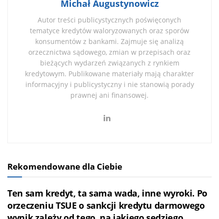
Michał Augustynowicz
Autor treści publicystycznych poświęconych
tematyce kredytów waloryzowanych oraz sporów
konsumentów z bankami. Zajmuje się analizą
orzecznictwa sądowego, zmian w przepisach oraz
bieżących wydarzeń związanych z rynkiem
kredytowym. Publikowane materiały mają charakter
informacyjny i publicystyczny i nie stanowią porady
prawnej ani finansowej.
Rekomendowane dla Ciebie
Ten sam kredyt, ta sama wada, inne wyroki. Po
orzeczeniu TSUE o sankcji kredytu darmowego
wynik zależy od tego, na jakiego sędziego