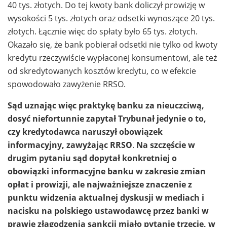
40 tys. złotych. Do tej kwoty bank doliczył prowizję w
wysokości 5 tys. złotych oraz odsetki wynoszące 20 tys.
złotych. Łącznie więc do spłaty było 65 tys. złotych.
Okazało się, że bank pobierał odsetki nie tylko od kwoty
kredytu rzeczywiście wypłaconej konsumentowi, ale też
od skredytowanych kosztów kredytu, co w efekcie
spowodowało zawyżenie RRSO.
Sąd uznając więc praktykę banku za nieuczciwą,
dosyć niefortunnie zapytał Trybunał jedynie o to,
czy kredytodawca naruszył obowiązek
informacyjny, zawyżając RRSO
.
Na szczęście w
drugim pytaniu sąd dopytał konkretniej o
obowiązki informacyjne banku w zakresie zmian
opłat i prowizji, ale najważniejsze znaczenie z
punktu widzenia aktualnej dyskusji w mediach i
nacisku na polskiego ustawodawcę przez banki w
prawie złagodzenia sankcji miało pytanie trzecie, w