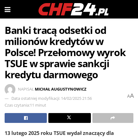
Banki tracą odsetki od
milionów kredytów w
Polsce! Przełomowy wyrok
TSUE w sprawie sankcji
kredytu darmowego
NAPISAŁ
MICHAŁ AUGUSTYNOWICZ
A
A
Data ostatniej modyfikacji: 14/02/2025 21:56
Czas czytania:11 minut
13 lutego 2025 roku TSUE wydał znaczący dla