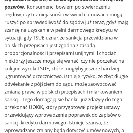
pozwów.
Konsumenci bowiem po stwierdzeniu
błędów, czy też niejasności w swoich umowach mogą
ruszyć po sprawiedliwość do sądów już teraz, gdyż mają
szansę na uzyskanie w pełni darmowego kredytu w
sytuacji, gdy TSUE uznał, że sankcja przewidziana w
polskich przepisach jest zgodna z zasadą
proporcjonalności i przepisami unijnymi. I chociaż
niektórzy jeszcze mogą się wahać, czy nie poczekać na
kolejne wyroki TSUE, które mogłyby jeszcze bardziej
ugruntować orzecznictwo, istnieje ryzyko, że zbyt długie
odwlekanie z pójściem do sądu może zaowocować
zmianą prawa w polskich przepisach i miarkowaniem
sankcji. Tego domagają się banki i już zdążyły do tego
przekonać UOKiK, który przygotował projekt ustawy
przewidujący wprowadzenie poprawek do zapisów o
sankcji kredytu darmowego. Istnieje szansa, że
wprowadzane zmiany będą dotyczyć umów nowych, a