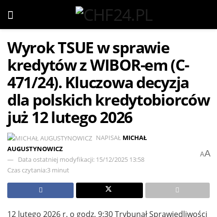
Wyrok TSUE w sprawie
kredytów z WIBOR-em (C-
471/24). Kluczowa decyzja
dla polskich kredytobiorców
już 12 lutego 2026
NAPISAŁ
MICHAŁ
AUGUSTYNOWICZ
A
A
Data ostatniej modyfikacji: 15/12/2025 13:58
Czas czytania:3 minut
12 lutego 2026 r. o godz. 9:30 Trybunał Sprawiedliwości