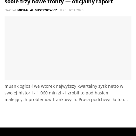
sobie trzy nowe fronty — oficjalny raport
NAPISAŁ
MICHAŁ AUGUSTYNOWICZ
29 LIPCA 2026
mBank ogłosił we wtorek najwyższy kwartalny zysk netto w
swojej historii - 1 060 mln zł - i zrobił to pod hasłem
malejących problemów frankowych. Prasa podchwyciła ton...