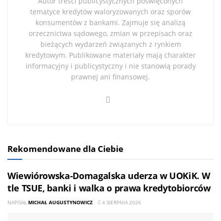
Autor treści publicystycznych poświęconych
tematyce kredytów waloryzowanych oraz sporów
konsumentów z bankami. Zajmuje się analizą
orzecznictwa sądowego, zmian w przepisach oraz
bieżących wydarzeń związanych z rynkiem
kredytowym. Publikowane materiały mają charakter
informacyjny i publicystyczny i nie stanowią porady
prawnej ani finansowej.
Rekomendowane dla Ciebie
Wiewiórowska-Domagalska uderza w UOKiK. W
tle TSUE, banki i walka o prawa kredytobiorców
NAPISAŁ
MICHAŁ AUGUSTYNOWICZ
4 SIERPNIA 2026