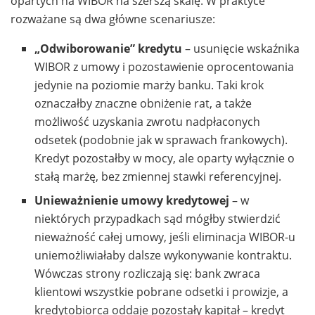
opartych na WIBOR na szerszą skalę. W praktyce
rozważane są dwa główne scenariusze:
„Odwiborowanie” kredytu
– usunięcie wskaźnika
WIBOR z umowy i pozostawienie oprocentowania
jedynie na poziomie marży banku. Taki krok
oznaczałby znaczne obniżenie rat, a także
możliwość uzyskania zwrotu nadpłaconych
odsetek (podobnie jak w sprawach frankowych).
Kredyt pozostałby w mocy, ale oparty wyłącznie o
stałą marżę, bez zmiennej stawki referencyjnej.
Unieważnienie umowy kredytowej
– w
niektórych przypadkach sąd mógłby stwierdzić
nieważność całej umowy, jeśli eliminacja WIBOR-u
uniemożliwiałaby dalsze wykonywanie kontraktu.
Wówczas strony rozliczają się: bank zwraca
klientowi wszystkie pobrane odsetki i prowizje, a
kredytobiorca oddaje pozostały kapitał – kredyt