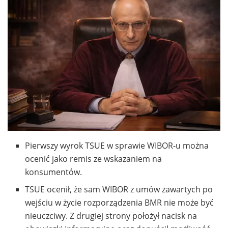
Pierwszy wyrok TSUE w sprawie WIBOR-u można
ocenić jako remis ze wskazaniem na
konsumentów.
TSUE ocenił, że sam WIBOR z umów zawartych po
wejściu w życie rozporządzenia BMR nie może być
nieuczciwy. Z drugiej strony położył nacisk na