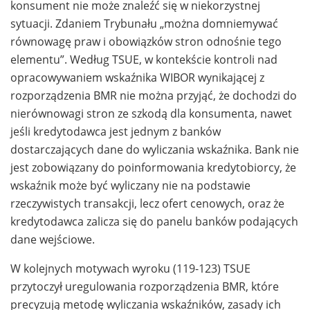
konsument nie może znaleźć się w niekorzystnej
sytuacji. Zdaniem Trybunału „można domniemywać
równowagę praw i obowiązków stron odnośnie tego
elementu”. Według TSUE, w kontekście kontroli nad
opracowywaniem wskaźnika WIBOR wynikającej z
rozporządzenia BMR nie można przyjąć, że dochodzi do
nierównowagi stron ze szkodą dla konsumenta, nawet
jeśli kredytodawca jest jednym z banków
dostarczających dane do wyliczania wskaźnika. Bank nie
jest zobowiązany do poinformowania kredytobiorcy, że
wskaźnik może być wyliczany nie na podstawie
rzeczywistych transakcji, lecz ofert cenowych, oraz że
kredytodawca zalicza się do panelu banków podających
dane wejściowe.
W kolejnych motywach wyroku (119-123) TSUE
przytoczył uregulowania rozporządzenia BMR, które
precyzują metodę wyliczania wskaźników, zasady ich