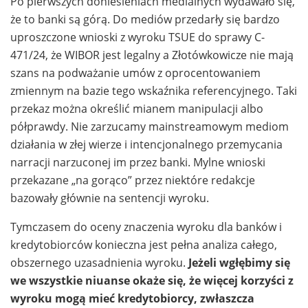
Po pierwszych doniesieniach medialnych wydawało się,
że to banki są górą. Do mediów przedarły się bardzo
uproszczone wnioski z wyroku TSUE do sprawy C-
471/24, że WIBOR jest legalny a Złotówkowicze nie mają
szans na podważanie umów z oprocentowaniem
zmiennym na bazie tego wskaźnika referencyjnego. Taki
przekaz można określić mianem manipulacji albo
półprawdy. Nie zarzucamy mainstreamowym mediom
działania w złej wierze i intencjonalnego przemycania
narracji narzuconej im przez banki. Mylne wnioski
przekazane „na gorąco” przez niektóre redakcje
bazowały głównie na sentencji wyroku.
Tymczasem do oceny znaczenia wyroku dla banków i
kredytobiorców konieczna jest pełna analiza całego,
obszernego uzasadnienia wyroku.
Jeżeli wgłębimy się
we wszystkie niuanse okaże się, że więcej korzyści z
wyroku mogą mieć kredytobiorcy, zwłaszcza