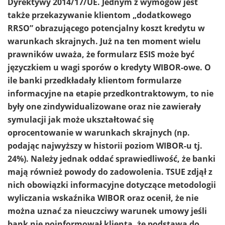
Dyrektywy 2014/17/UE. Jednym z wymogów jest
także przekazywanie klientom „dodatkowego
RRSO” obrazującego potencjalny koszt kredytu w
warunkach skrajnych. Już na ten moment wielu
prawników uważa, że formularz ESIS może być
języczkiem u wagi sporów o kredyty WIBOR-owe. O
ile banki przedkładały klientom formularze
informacyjne na etapie przedkontraktowym, to nie
były one zindywidualizowane oraz nie zawierały
symulacji jak może ukształtować się
oprocentowanie w warunkach skrajnych (np.
podając najwyższy w historii poziom WIBOR-u tj.
24%). Należy jednak oddać sprawiedliwość, że banki
mają również powody do zadowolenia. TSUE zdjął z
nich obowiązki informacyjne dotyczące metodologii
wyliczania wskaźnika WIBOR oraz ocenił, że nie
można uznać za nieuczciwy warunek umowy jeśli
bank nie poinformował klienta, że podstawą do