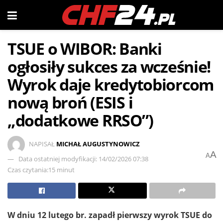
TSUE o WIBOR: Banki
ogłosiły sukces za wcześnie!
Wyrok daje kredytobiorcom
nową broń (ESIS i
„dodatkowe RRSO”)
NAPISAŁ
MICHAŁ AUGUSTYNOWICZ
A
A
Data ostatniej modyfikacji: 14/02/2026 07:38
Czas czytania:15 minut
W dniu 12 lutego br. zapadł pierwszy wyrok TSUE do