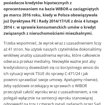
posiadacze kredytów hipotecznych z
oprocentowaniem na bazie WIBOR-u zaciągniętych
po marcu 2016 roku, kiedy w Polsce obowiązywała
już Dyrektywa PE i Rady 2014/17/UE z dnia 4 lutego
2014 r. w sprawie konsumenckich umów o kredyt
związanych z nieruchomościami mieszkalnymi.
Trzeba wspomnieć, że wyrok wraz z uzasadnieniem liczy
aż 41 stron. Na użytek naszych czytelników dokonaliśmy
wnikliwej analizy uzasadnienia wyroku, które całkowicie
odwraca przekaz medialny. Niezwykle ważne jest aby
kredytobiorcy dowiedzieli się co korzystnego wnosi do
ich sytuacji wyrok TSUE do sprawy C-471/24 i jak
powinni sprawdzać swoje umowy. Apelujemy również,
żeby sędziowie orzekający w sprawach o WIBOR
przeczytali całość wyroku wraz z uzasadnieniem, a nie
polegali wyłącznie na sentencji wyroku stanowiącej
odpowiedź na trzy z czterech pytań zadanych przez Sąd