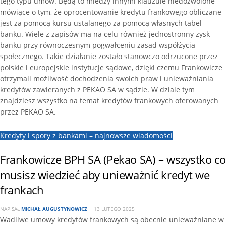
tego typu umów. Będą to miedzy innymi klauzule niedozwolone
mówiące o tym, że oprocentowanie kredytu frankowego obliczane
jest za pomocą kursu ustalanego za pomocą własnych tabel
banku. Wiele z zapisów ma na celu również jednostronny zysk
banku przy równoczesnym pogwałceniu zasad współżycia
społecznego. Takie działanie zostało stanowczo odrzucone przez
polskie i europejskie instytucje sądowe, dzięki czemu Frankowicze
otrzymali możliwość dochodzenia swoich praw i unieważniania
kredytów zawieranych z PEKAO SA w sądzie. W dziale tym
znajdziesz wszystko na temat kredytów frankowych oferowanych
przez PEKAO SA.
Kredyty i spory z bankami – najnowsze wiadomości
Frankowicze BPH SA (Pekao SA) – wszystko co
musisz wiedzieć aby unieważnić kredyt we
frankach
NAPISAŁ
MICHAŁ AUGUSTYNOWICZ
13 LUTEGO 2025
Wadliwe umowy kredytów frankowych są obecnie unieważniane w