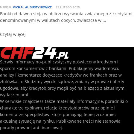
NAPISAŁ
MICHAŁ AUGUSTYNOWICZ
13 LUTEGO 2025
Banki od dawna stoją w obliczu wyzwania związanego z kredytami
denominowanymi w walutach obcych, zwłaszcza w ...
Czytaj więcej
Serwis informacyjno-publicystyczny poświęcony kredytom i
sporom konsumentów z bankami. Publikujemy wiadomości,
analizy i komentarze dotyczące kredytów we frankach oraz w
złotówkach. Śledzimy wyroki sądowe, zmiany w prawie i oferty
ugodowe, aby kredytobiorcy mogli być na bieżąco z aktualnymi
wydarzeniami.
W serwisie znajdziesz także materiały informacyjne, poradniki o
charakterze ogólnym, relacje kredytobiorców oraz opinie i
komentarze specjalistów, które pomagają lepiej zrozumieć
aktualną sytuację na rynku. Publikowane treści nie stanowią
porady prawnej ani finansowej.