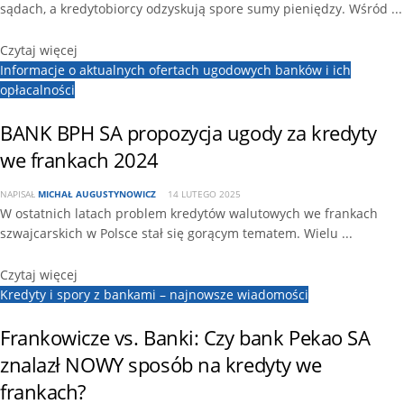
sądach, a kredytobiorcy odzyskują spore sumy pieniędzy. Wśród ...
Czytaj więcej
Informacje o aktualnych ofertach ugodowych banków i ich
opłacalności
BANK BPH SA propozycja ugody za kredyty
we frankach 2024
NAPISAŁ
MICHAŁ AUGUSTYNOWICZ
14 LUTEGO 2025
W ostatnich latach problem kredytów walutowych we frankach
szwajcarskich w Polsce stał się gorącym tematem. Wielu ...
Czytaj więcej
Kredyty i spory z bankami – najnowsze wiadomości
Frankowicze vs. Banki: Czy bank Pekao SA
znalazł NOWY sposób na kredyty we
frankach?