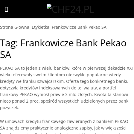
Strona Główna
Etykietka
Frankowicze Bank Pekao SA
Tag:
Frankowicze Bank Pekao
SA
PEKAO SA to jeden z wielu banków, które w pierwszej dekadzie XXI
wieku oferowały swoim klientom niezwykle popularne wtedy
kredyty we franku szwajcarskim. Oferta tego konkretnego banku
dotyczyła kredytów indeksowanych do tej waluty, a portfel
frankowy PEKAO wyniósł prawie 3 mld złotych. Kwota ta stanowi
nieco ponad 2 proc. spośród wszystkich udzielonych przez bank
pożyczek.
W umowach kredytu frankowego zawieranych z bankiem PEKAO
SA znajdziemy praktycznie analogiczne zapisy, jak w większości