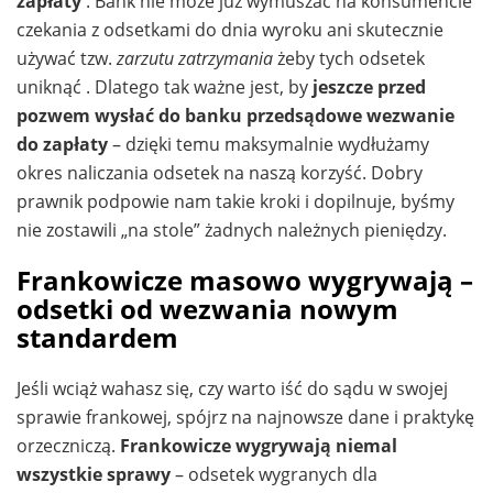
zapłaty
. Bank nie może już wymuszać na konsumencie
czekania z odsetkami do dnia wyroku ani skutecznie
używać tzw.
zarzutu zatrzymania
żeby tych odsetek
uniknąć . Dlatego tak ważne jest, by
jeszcze przed
pozwem wysłać do banku przedsądowe wezwanie
do zapłaty
– dzięki temu maksymalnie wydłużamy
okres naliczania odsetek na naszą korzyść. Dobry
prawnik podpowie nam takie kroki i dopilnuje, byśmy
nie zostawili „na stole” żadnych należnych pieniędzy.
Frankowicze masowo wygrywają –
odsetki od wezwania nowym
standardem
Jeśli wciąż wahasz się, czy warto iść do sądu w swojej
sprawie frankowej, spójrz na najnowsze dane i praktykę
orzeczniczą.
Frankowicze wygrywają niemal
wszystkie sprawy
– odsetek wygranych dla