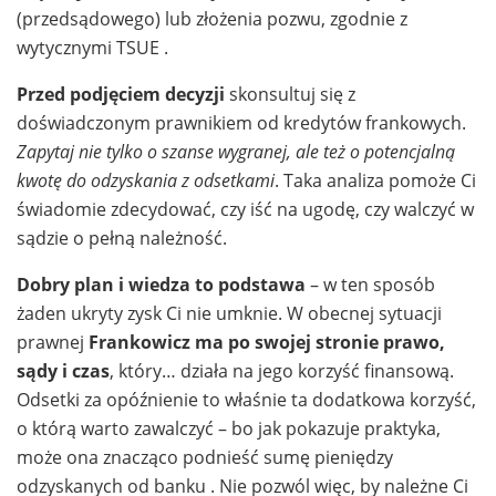
(przedsądowego) lub złożenia pozwu, zgodnie z
wytycznymi TSUE .
Przed podjęciem decyzji
skonsultuj się z
doświadczonym prawnikiem od kredytów frankowych.
Zapytaj nie tylko o szanse wygranej, ale też o potencjalną
kwotę do odzyskania z odsetkami
. Taka analiza pomoże Ci
świadomie zdecydować, czy iść na ugodę, czy walczyć w
sądzie o pełną należność.
Dobry plan i wiedza to podstawa
– w ten sposób
żaden ukryty zysk Ci nie umknie. W obecnej sytuacji
prawnej
Frankowicz ma po swojej stronie prawo,
sądy i czas
, który… działa na jego korzyść finansową.
Odsetki za opóźnienie to właśnie ta dodatkowa korzyść,
o którą warto zawalczyć – bo jak pokazuje praktyka,
może ona znacząco podnieść sumę pieniędzy
odzyskanych od banku . Nie pozwól więc, by należne Ci