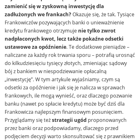
zamienić się w zyskowną inwestycję dla
zadłużonych we frankach?
Okazuje się, że tak. Tysiące
Frankowiczów pozywających banki o unieważnienie
kredytu frankowego otrzymuje
nie tylko zwrot
nadpłaconych kwot, lecz także pokaźne odsetki
ustawowe za opóźnienie
. Te dodatkowe pieniądze –
naliczane za każdy rok trwania sporu – potrafią urosnąć
do kilkudziesięciu tysięcy złotych, zmieniając sądowy
bój z bankiem w niespodziewanie opłacalną
„inwestycję”. W tym artykule wyjaśniamy, czym są
odsetki za opóźnienie i jak się je nalicza w sprawach
frankowych, ile mogą wynieść, oraz dlaczego pozwanie
banku (nawet po spłacie kredytu) może być dziś dla
Frankowicza najlepszym finansowym posunięciem.
Przyglądamy się też
strategii ugód
proponowanych
przez banki oraz podpowiadamy, dlaczego przed
podjęciem decyzji warto skonsultować się z prawnikiem