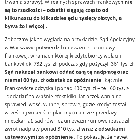
trwania sprawy). W realnych sprawach frankowych
nie
są to rzadkości – odsetki sięgają często od
kilkunastu do kilkudziesięciu tysięcy złotych, a
bywa że i więcej
.
Zobaczmy jak to wygląda na przykładzie. Sąd Apelacyjny
w Warszawie potwierdził unieważnienie umowy
frankowej, w ramach której kredytobiorcy wpłacili
bankowi ok. 732 tys. zł, podczas gdy pożyczyli 361 tys. zł.
Sąd nakazał bankowi oddać całą tę nadpłatę oraz
niemal 60 tys. zł odsetek za opóźnienie
. Łącznie
Frankowicze odzyskali ponad 430 tys. zł – te ~60 tys. zł
„dodatku” to właśnie efekt kilku lat oczekiwania na
sprawiedliwość. W innej sprawie, gdzie kredyt został
wcześniej w całości spłacony (m.in. ze sprzedaży
mieszkania), sąd również unieważnił umowę i zasądził
zwrot nadpłaty ponad 310 tys. zł
wraz z odsetkami
ustawowymi za opóźnienie
. To pokazuje, że nawet