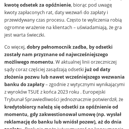
kwotę odsetek za opóźnienie
, biorąc pod uwagę
kwoty zapłaconych rat, daty wezwań do zapłaty i
przewidywany czas procesu. Często te wyliczenia robią
ogromne wrażenie na klientach – uświadamiają, że gra
jest warta świeczki.
Co więcej,
dobry pełnomocnik zadba, by odsetki
zostały nam przyznane od najwcześniejszego
możliwego momentu
. W aktualnej linii orzeczniczej
sądy coraz częściej zasądzają odsetki
już od daty
złożenia pozwu lub nawet wcześniejszego wezwania
banku do zapłaty
– zgodnie z wytycznymi wynikającymi
z wyroków TSUE z końca 2023 roku . Europejski
Trybunał Sprawiedliwości jednoznacznie potwierdził, że
kredytobiorcy należą się odsetki za opóźnienie od
momentu, gdy zakwestionował umowę (np. wysłał
reklamację do banku lub wniósł pozew), aż do dnia