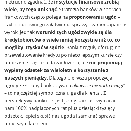
nietrudno zgadnąć, że
instytucje finansowe zrobią
wiele, by tego uniknąć
. Strategia banków w sporach
frankowych często polega na
proponowaniu ugód
–
czyli polubownego załatwienia sprawy – zanim zapadnie
wyrok. Jednak
warunki tych ugód zwykle są dla
kredytobiorców o wiele mniej korzystne niż to, co
mogliby uzyskać w sądzie
. Banki z reguły oferują np.
przewalutowanie kredytu po nieco lepszym kursie czy
umorzenie części salda zadłużenia, ale
nie proponują
wypłaty odsetek za wieloletnie korzystanie z
naszych pieniędzy
. Dlatego pierwsza propozycja
ugody ze strony banku bywa
„całkowicie niewarta uwagi”
– to najczęściej symboliczna ulga dla klienta . Z
perspektywy banku cel jest jasny: zamiast wypłacać
nam 100% nadpłaconych rat plus dziesiątki tysięcy
odsetek, lepiej skusić nas ugodą i zamknąć sprawę
mniejszym kosztem.