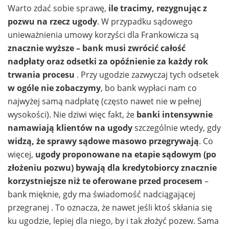
Warto zdać sobie sprawę,
ile tracimy, rezygnując z
pozwu na rzecz ugody
. W przypadku sądowego
unieważnienia umowy korzyści dla Frankowicza są
znacznie wyższe – bank musi zwrócić całość
nadpłaty oraz odsetki za opóźnienie za każdy rok
trwania procesu
. Przy ugodzie zazwyczaj tych odsetek
w ogóle nie zobaczymy
, bo bank wypłaci nam co
najwyżej samą nadpłatę (często nawet nie w pełnej
wysokości). Nie dziwi więc fakt, że
banki intensywnie
namawiają klientów na ugody
szczególnie wtedy, gdy
widzą, że sprawy sądowe masowo przegrywają
. Co
więcej,
ugody proponowane na etapie sądowym (po
złożeniu pozwu) bywają dla kredytobiorcy znacznie
korzystniejsze niż te oferowane przed procesem
–
bank mięknie, gdy ma świadomość nadciągającej
przegranej . To oznacza, że nawet jeśli ktoś skłania się
ku ugodzie, lepiej dla niego, by i tak złożyć pozew. Sama