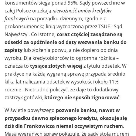
konsumentów sięga ponad 95%. Sądy powszechne w
całej Polsce orzekają
nieważność umów kredytów
frankowych
na porządku dziennym, zgodnie z
prokonsumencką linią wyznaczoną przez TSUE i Sąd
Najwyższy . Co istotne,
coraz częściej zasądzane są
odsetki za opóźnienie od daty wezwania banku do
zapłaty
lub złożenia pozwu, a nie dopiero od dnia
wyroku. Dla kredytobiorców to ogromna różnica –
oznacza to
tysiące złotych więcej
z tytułu odsetek. W
praktyce na każdą wygraną sprawę przypada średnio
kilka lat naliczania odsetek w wysokości około 11%
rocznie . Nietrudno policzyć, że daje to dodatkowy
zastrzyk gotówki,
którego nie sposób zignorować
.
W świetle powyższego
pozwanie banku, nawet w
przypadku dawno spłaconego kredytu, okazuje się
dziś dla Frankowicza niemal oczywistym ruchem
.
Masa wygranych spraw pokazuje, że sądy stoją murem