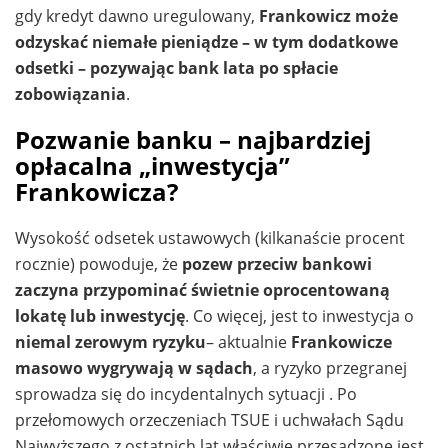
gdy kredyt dawno uregulowany,
Frankowicz może
odzyskać niemałe pieniądze – w tym dodatkowe
odsetki – pozywając bank lata po spłacie
zobowiązania
.
Pozwanie banku – najbardziej
opłacalna „inwestycja”
Frankowicza?
Wysokość odsetek ustawowych (kilkanaście procent
rocznie) powoduje, że
pozew przeciw bankowi
zaczyna przypominać świetnie oprocentowaną
lokatę lub inwestycję
. Co więcej, jest to inwestycja o
niemal zerowym ryzyku
– aktualnie
Frankowicze
masowo wygrywają w sądach
, a ryzyko przegranej
sprowadza się do incydentalnych sytuacji . Po
przełomowych orzeczeniach TSUE i uchwałach Sądu
Najwyższego z ostatnich lat właściwie przesądzone jest,