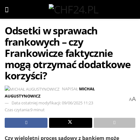
Odsetki w sprawach
frankowych – czy
Frankowicze faktycznie
mogą otrzymać dodatkowe
korzyści?
NAPISAŁ
MICHAŁ
AUGUSTYNOWICZ
A
A
Data ostatniej modyfikacji: 09/06/2025 11:23
Czas czytania:9 minut
Czy wieloletni proces sądowy z bankiem może