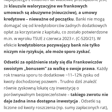
że
klauzule waloryzacyjne we frankowych
umowach są abuzywne (nieuczciwe), a umowy
kredytowe – nieważne od początku
. Banki nie mogą
domagać się od kredytobiorców żadnych dodatkowych
opłat za korzystanie z kapitału, co zostało potwierdzone
m.in. w wyroku TSUE z czerwca 2023 r. (C-520/21). W
efekcie
kredytobiorca pozywający bank nie tylko
niczym nie ryzykuje, ale może sporo zyskać
.
Odsetki za opóźnienie stały się dla Frankowiczów
swoistym „bonusem” za walkę o swoje prawa
. Każdy
rok trwania sporu to dodatkowe ~11–12% zysku od
kwoty dochodzonej pozwem . Trudno dziś znaleźć
równie zyskowną lokatę czy inwestycję o
porównywalnym bezpieczeństwie –
takiego zwrotu nie
daje żadna inna dostępna inwestycja
. Odsetki są
liczone od kwoty roszczenia (np. sumy zapłaconych rat),