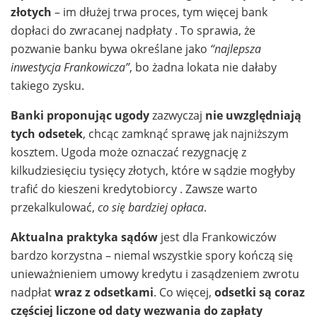
złotych
– im dłużej trwa proces, tym więcej bank
dopłaci do zwracanej nadpłaty . To sprawia, że
pozwanie banku bywa określane jako
“najlepsza
inwestycja Frankowicza”
, bo żadna lokata nie dałaby
takiego zysku.
Banki proponując ugody
zazwyczaj
nie uwzględniają
tych odsetek
, chcąc zamknąć sprawę jak najniższym
kosztem. Ugoda może oznaczać rezygnację z
kilkudziesięciu tysięcy złotych, które w sądzie mogłyby
trafić do kieszeni kredytobiorcy . Zawsze warto
przekalkulować,
co się bardziej opłaca
.
Aktualna praktyka sądów
jest dla Frankowiczów
bardzo korzystna – niemal wszystkie spory kończą się
unieważnieniem umowy kredytu i zasądzeniem zwrotu
nadpłat
wraz z odsetkami
. Co więcej,
odsetki są coraz
częściej liczone od daty wezwania do zapłaty