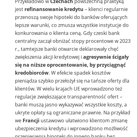
Przykładowo w
Czechach
powszechną praktyką
jest
refinansowanie kredytu
– klienci regularnie
przenoszą swoje hipoteki do banków oferujących
lepsze warunki, co zmusza wszystkie instytucje do
konkurowania o klienta ceną. Gdy czeski bank
centralny zaczął obniżać stopy procentowe w 2023
r., tamtejsze banki otwarcie deklarowały chęć
zwiększenia akcji kredytowej i
agresywnie ścigały
się na niższe oprocentowanie, by przyciągnąć
kredobiorców
. W efekcie spadek kosztów
pieniądza szybko przełożył się na tańsze oferty dla
klientów. W wielu krajach UE wprowadzono też
regulacje zwiększające transparentność ofert –
banki muszą jasno wykazywać wszystkie koszty, a
ukryte opłaty są ograniczane prawnie. Na przykład
we
Francji
ustawowo ułatwiono klientom zmianę
ubezpieczenia kredytu i wprowadzono możliwość
przeniesienia hipoteki do innego banku bez