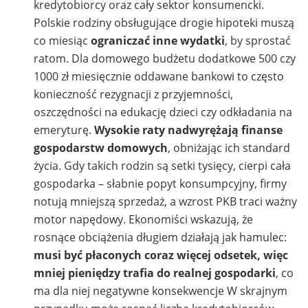
kredytobiorcy oraz cały sektor konsumencki.
Polskie rodziny obsługujące drogie hipoteki muszą
co miesiąc
ograniczać inne wydatki
, by sprostać
ratom. Dla domowego budżetu dodatkowe 500 czy
1000 zł miesięcznie oddawane bankowi to często
konieczność rezygnacji z przyjemności,
oszczędności na edukację dzieci czy odkładania na
emeryturę.
Wysokie raty nadwyrężają finanse
gospodarstw domowych
, obniżając ich standard
życia. Gdy takich rodzin są setki tysięcy, cierpi cała
gospodarka – słabnie popyt konsumpcyjny, firmy
notują mniejszą sprzedaż, a wzrost PKB traci ważny
motor napędowy. Ekonomiści wskazują, że
rosnące obciążenia długiem działają jak hamulec:
musi być płaconych coraz więcej odsetek, więc
mniej pieniędzy trafia do realnej gospodarki
, co
ma dla niej negatywne konsekwencje W skrajnym