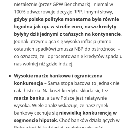
niezależnie (przez GPW Benchmark) i niemal w
100% odwzorowuje decyzje RPP. Innymi słowy,
gdyby polska polityka monetarna była równie
łagodna jak np. w strefie euro, nasze kredyty
byłyby dziś jednymi z tańszych na kontynencie
.
Jednak utrzymująca się wysoka inflacja (mimo
ostatnich spadków) zmusza NBP do ostrożności –
co oznacza, że i oprocentowanie kredytów spada u
nas wolniej niż gdzie indziej.
Wysokie marże bankowe i ograniczona
konkurencja
– Sama stopa bazowa to jednak nie
cała historia. Na koszt kredytu składa się też
marża banku
, a ta w Polsce jest relatywnie
wysoka. Wiele analiz wskazuje, że nasz rynek
bankowy cechuje się
niewielką konkurencją w
segmencie hipotek
. Choć banków działających w
Polsce jest kilkadziesiąt, realnie większość