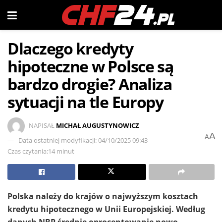
Dlaczego kredyty
hipoteczne w Polsce są
bardzo drogie? Analiza
sytuacji na tle Europy
NAPISAŁ
MICHAŁ AUGUSTYNOWICZ
A
A
Data ostatniej modyfikacji: 04/10/2025 09:43
Czas czytania:14 minut
Polska należy do krajów o najwyższym kosztach
kredytu hipotecznego w Unii Europejskiej. Według
danych NBP średnie oprocentowanie nowo