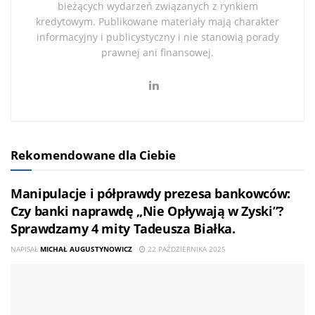
bieżących wydarzeń związanych z rynkiem
kredytowym. Publikowane materiały mają charakter
informacyjny i publicystyczny i nie stanowią porady
prawnej ani finansowej.
Rekomendowane dla Ciebie
Manipulacje i półprawdy prezesa bankowców:
Czy banki naprawdę „Nie Opływają w Zyski”?
Sprawdzamy 4 mity Tadeusza Białka.
NAPISAŁ
MICHAŁ AUGUSTYNOWICZ
22 PAŹDZIERNIKA 2025