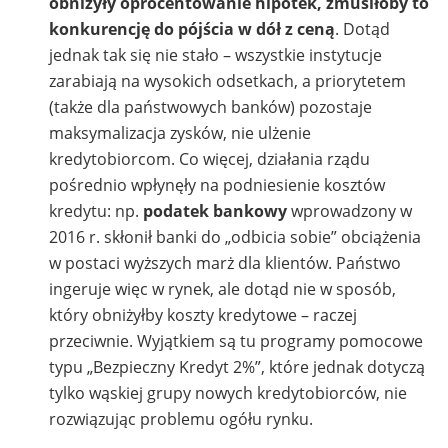
obniżyły oprocentowanie hipotek, zmusiłoby to
konkurencję do pójścia w dół z ceną
. Dotąd
jednak tak się nie stało – wszystkie instytucje
zarabiają na wysokich odsetkach, a priorytetem
(także dla państwowych banków) pozostaje
maksymalizacja zysków, nie ulżenie
kredytobiorcom. Co więcej, działania rządu
pośrednio wpłynęły na podniesienie kosztów
kredytu: np.
podatek bankowy
wprowadzony w
2016 r. skłonił banki do „odbicia sobie” obciążenia
w postaci wyższych marż dla klientów. Państwo
ingeruje więc w rynek, ale dotąd nie w sposób,
który obniżyłby koszty kredytowe – raczej
przeciwnie. Wyjątkiem są tu programy pomocowe
typu „Bezpieczny Kredyt 2%”, które jednak dotyczą
tylko wąskiej grupy nowych kredytobiorców, nie
rozwiązując problemu ogółu rynku.