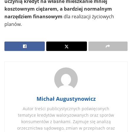
uczynią kredyt na własne mieszkanie mniej
kosztownym ciężarem, a bardziej normalnym
narzędziem finansowym
dla realizacji życiowych
planów.
Michał Augustynowicz
Autor treści publicystycznych poświęconych
tematyce kredytów waloryzowanych oraz sporów
konsumentów z bankami. Zajmuje się analizą
orzecznictwa sądowego, zmian w przepisach oraz