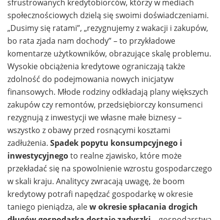
sfrustrowanych kredytobiorców, którzy w mediach
społecznościowych dzielą się swoimi doświadczeniami.
„Dusimy się ratami”, „rezygnujemy z wakacji i zakupów,
bo rata zjada nam dochody” – to przykładowe
komentarze użytkowników, obrazujące skalę problemu.
Wysokie obciążenia kredytowe ograniczają także
zdolność do podejmowania nowych inicjatyw
finansowych. Młode rodziny odkładają plany większych
zakupów czy remontów, przedsiębiorczy konsumenci
rezygnują z inwestycji we własne małe biznesy –
wszystko z obawy przed rosnącymi kosztami
zadłużenia.
Spadek popytu konsumpcyjnego i
inwestycyjnego
to realne zjawisko, które może
przekładać się na spowolnienie wzrostu gospodarczego
w skali kraju. Analitycy zwracają uwagę, że boom
kredytowy potrafi napędzać gospodarkę w okresie
taniego pieniądza, ale
w okresie spłacania drogich
długów gospodarka dostaje zadyszki
– gospodarstwa