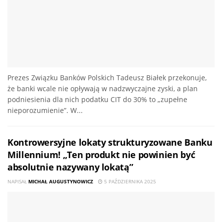
Prezes Związku Banków Polskich Tadeusz Białek przekonuje,
że banki wcale nie opływają w nadzwyczajne zyski, a plan
podniesienia dla nich podatku CIT do 30% to „zupełne
nieporozumienie”. W...
Kontrowersyjne lokaty strukturyzowane Banku
Millennium! „Ten produkt nie powinien być
absolutnie nazywany lokatą”
NAPISAŁ
MICHAŁ AUGUSTYNOWICZ
5 PAŹDZIERNIKA 2025