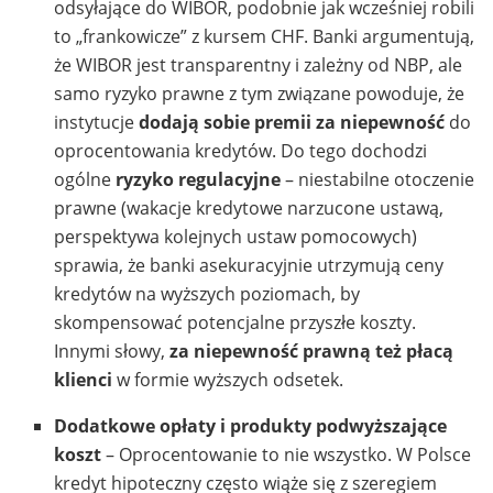
odsyłające do WIBOR, podobnie jak wcześniej robili
to „frankowicze” z kursem CHF. Banki argumentują,
że WIBOR jest transparentny i zależny od NBP, ale
samo ryzyko prawne z tym związane powoduje, że
instytucje
dodają sobie premii za niepewność
do
oprocentowania kredytów. Do tego dochodzi
ogólne
ryzyko regulacyjne
– niestabilne otoczenie
prawne (wakacje kredytowe narzucone ustawą,
perspektywa kolejnych ustaw pomocowych)
sprawia, że banki asekuracyjnie utrzymują ceny
kredytów na wyższych poziomach, by
skompensować potencjalne przyszłe koszty.
Innymi słowy,
za niepewność prawną też płacą
klienci
w formie wyższych odsetek.
Dodatkowe opłaty i produkty podwyższające
koszt
– Oprocentowanie to nie wszystko. W Polsce
kredyt hipoteczny często wiąże się z szeregiem