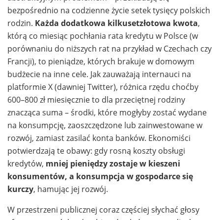
bezpośrednio na codzienne życie setek tysięcy polskich
rodzin.
Każda dodatkowa kilkusetzłotowa kwota
,
którą co miesiąc pochłania rata kredytu w Polsce (w
porównaniu do niższych rat na przykład w Czechach czy
Francji), to pieniądze, których brakuje w domowym
budżecie na inne cele. Jak zauważają internauci na
platformie X (dawniej Twitter), różnica rzędu choćby
600–800 zł miesięcznie to dla przeciętnej rodziny
znacząca suma – środki, które mogłyby zostać wydane
na konsumpcję, zaoszczędzone lub zainwestowane w
rozwój, zamiast zasilać konta banków. Ekonomiści
potwierdzają te obawy: gdy rosną koszty obsługi
kredytów,
mniej pieniędzy zostaje w kieszeni
konsumentów, a konsumpcja w gospodarce się
kurczy
, hamując jej rozwój.
W przestrzeni publicznej coraz częściej słychać głosy