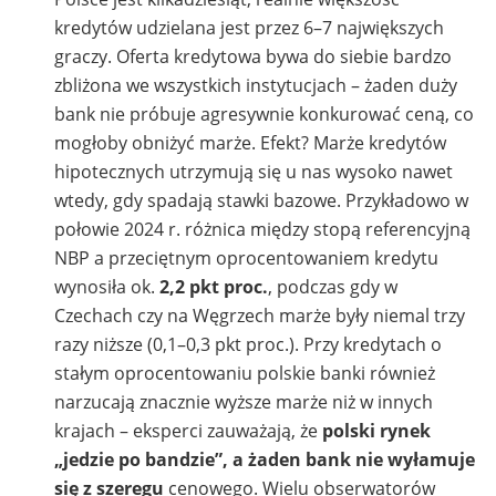
kredytów udzielana jest przez 6–7 największych
graczy. Oferta kredytowa bywa do siebie bardzo
zbliżona we wszystkich instytucjach – żaden duży
bank nie próbuje agresywnie konkurować ceną, co
mogłoby obniżyć marże. Efekt? Marże kredytów
hipotecznych utrzymują się u nas wysoko nawet
wtedy, gdy spadają stawki bazowe. Przykładowo w
połowie 2024 r. różnica między stopą referencyjną
NBP a przeciętnym oprocentowaniem kredytu
wynosiła ok.
2,2 pkt proc.
, podczas gdy w
Czechach czy na Węgrzech marże były niemal trzy
razy niższe (0,1–0,3 pkt proc.). Przy kredytach o
stałym oprocentowaniu polskie banki również
narzucają znacznie wyższe marże niż w innych
krajach – eksperci zauważają, że
polski rynek
„jedzie po bandzie”, a żaden bank nie wyłamuje
się z szeregu
cenowego. Wielu obserwatorów