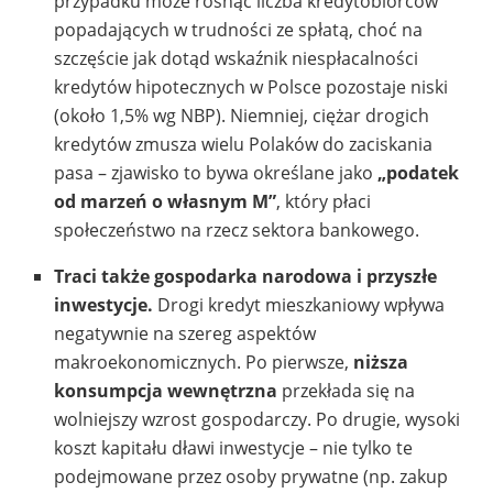
przypadku może rosnąć liczba kredytobiorców
popadających w trudności ze spłatą, choć na
szczęście jak dotąd wskaźnik niespłacalności
kredytów hipotecznych w Polsce pozostaje niski
(około 1,5% wg NBP). Niemniej, ciężar drogich
kredytów zmusza wielu Polaków do zaciskania
pasa – zjawisko to bywa określane jako
„podatek
od marzeń o własnym M”
, który płaci
społeczeństwo na rzecz sektora bankowego.
Traci także gospodarka narodowa i przyszłe
inwestycje.
Drogi kredyt mieszkaniowy wpływa
negatywnie na szereg aspektów
makroekonomicznych. Po pierwsze,
niższa
konsumpcja wewnętrzna
przekłada się na
wolniejszy wzrost gospodarczy. Po drugie, wysoki
koszt kapitału dławi inwestycje – nie tylko te
podejmowane przez osoby prywatne (np. zakup