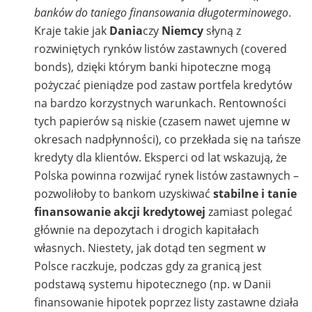
banków do taniego finansowania długoterminowego
.
Kraje takie jak
Dania
czy
Niemcy
słyną z
rozwiniętych rynków listów zastawnych (covered
bonds), dzięki którym banki hipoteczne mogą
pożyczać pieniądze pod zastaw portfela kredytów
na bardzo korzystnych warunkach. Rentowności
tych papierów są niskie (czasem nawet ujemne w
okresach nadpłynności), co przekłada się na tańsze
kredyty dla klientów. Eksperci od lat wskazują, że
Polska powinna rozwijać rynek listów zastawnych –
pozwoliłoby to bankom uzyskiwać
stabilne i tanie
finansowanie akcji kredytowej
zamiast polegać
głównie na depozytach i drogich kapitałach
własnych. Niestety, jak dotąd ten segment w
Polsce raczkuje, podczas gdy za granicą jest
podstawą systemu hipotecznego (np. w Danii
finansowanie hipotek poprzez listy zastawne działa