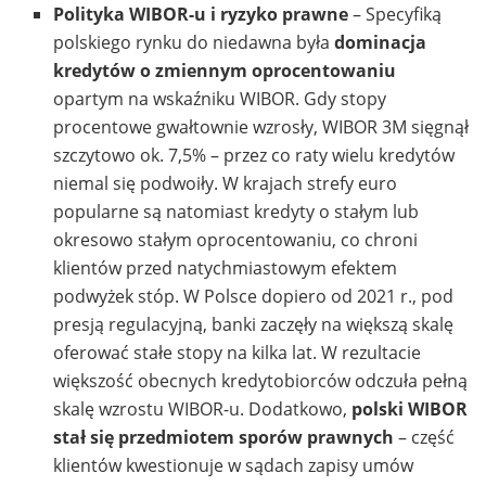
Polityka WIBOR-u i ryzyko prawne
– Specyfiką
polskiego rynku do niedawna była
dominacja
kredytów o zmiennym oprocentowaniu
opartym na wskaźniku WIBOR. Gdy stopy
procentowe gwałtownie wzrosły, WIBOR 3M sięgnął
szczytowo ok. 7,5% – przez co raty wielu kredytów
niemal się podwoiły. W krajach strefy euro
popularne są natomiast kredyty o stałym lub
okresowo stałym oprocentowaniu, co chroni
klientów przed natychmiastowym efektem
podwyżek stóp. W Polsce dopiero od 2021 r., pod
presją regulacyjną, banki zaczęły na większą skalę
oferować stałe stopy na kilka lat. W rezultacie
większość obecnych kredytobiorców odczuła pełną
skalę wzrostu WIBOR-u. Dodatkowo,
polski WIBOR
stał się przedmiotem sporów prawnych
– część
klientów kwestionuje w sądach zapisy umów