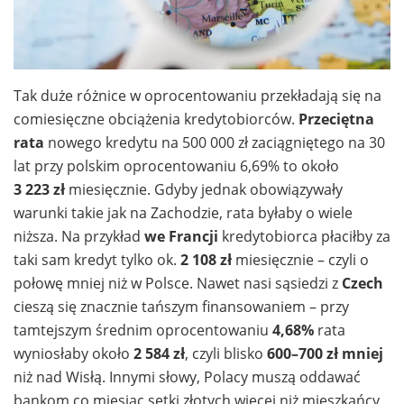
Tak duże różnice w oprocentowaniu przekładają się na
comiesięczne obciążenia kredytobiorców.
Przeciętna
rata
nowego kredytu na 500 000 zł zaciągniętego na 30
lat przy polskim oprocentowaniu 6,69% to około
3 223 zł
miesięcznie. Gdyby jednak obowiązywały
warunki takie jak na Zachodzie, rata byłaby o wiele
niższa. Na przykład
we Francji
kredytobiorca płaciłby za
taki sam kredyt tylko ok.
2 108 zł
miesięcznie – czyli o
połowę mniej niż w Polsce. Nawet nasi sąsiedzi z
Czech
cieszą się znacznie tańszym finansowaniem – przy
tamtejszym średnim oprocentowaniu
4,68%
rata
wyniosłaby około
2 584 zł
, czyli blisko
600–700 zł mniej
niż nad Wisłą. Innymi słowy, Polacy muszą oddawać
bankom co miesiąc setki złotych więcej niż mieszkańcy