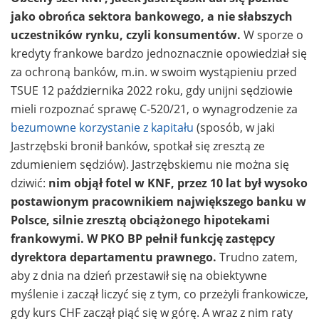
jako obrońca sektora bankowego, a nie słabszych
uczestników rynku, czyli konsumentów.
W sporze o
kredyty frankowe bardzo jednoznacznie opowiedział się
za ochroną banków, m.in. w swoim wystąpieniu przed
TSUE 12 października 2022 roku, gdy unijni sędziowie
mieli rozpoznać sprawę C-520/21, o wynagrodzenie za
bezumowne korzystanie z kapitału
(sposób, w jaki
Jastrzębski bronił banków, spotkał się zresztą ze
zdumieniem sędziów). Jastrzębskiemu nie można się
dziwić:
nim objął fotel w KNF, przez 10 lat był wysoko
postawionym pracownikiem największego banku w
Polsce, silnie zresztą obciążonego hipotekami
frankowymi. W PKO BP pełnił funkcję zastępcy
dyrektora departamentu prawnego.
Trudno zatem,
aby z dnia na dzień przestawił się na obiektywne
myślenie i zaczął liczyć się z tym, co przeżyli frankowicze,
gdy kurs CHF zaczął piąć się w górę. A wraz z nim raty