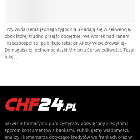
Trzy wydarzenia jednego tygodnia układają się w sekwencję,
obok której trudno przejść obojętnie. We wtorek nad ranem
„Rzeczpospolita" publikuje tekst dr Anety Wiewiórowskiej-
Domagalskiej, pełnomocniczki Ministra Sprawiedliwości. Teza:
lukę...
Serwis informacyjno-publicystyczny poświęcony kredytom i
sporom konsumentów z bankami. Publikujemy wiadomości,
analizy i komentarze dotyczące kredytów we frankach oraz w