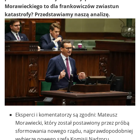
Morawieckiego to dla frankowiczów zwiastun
katastrofy? Przedstawiamy naszą analizę.
Eksperci i komentatorzy są zgodni: Mateusz
Morawiecki, który został postawiony przez próbą
sformowania nowego rządu, najprawdopodobniej
wybierze nowego szefa Komisji Nadzoru