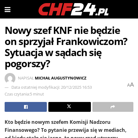
Nowy szef KNF nie będzie
on sprzyjał Frankowiczom?
Sytuacja w sądach się
pogorszy?
NAPISAŁ
MICHAŁ AUGUSTYNOWICZ
A
A
Data ostatniej modyfikacji: 20/12/2025 16:53
Czas czytania:5 minut
Kto będzie nowym szefem Komisji Nadzoru
Finansowego? To pytanie przewija się w mediach,
od kiedy stało się jasne, że nowy rząd utworzy