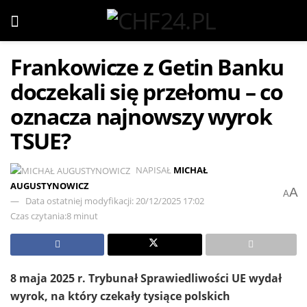
Frankowicze z Getin Banku
doczekali się przełomu – co
oznacza najnowszy wyrok
TSUE?
NAPISAŁ
MICHAŁ
AUGUSTYNOWICZ
A
A
Data ostatniej modyfikacji: 20/12/2025 17:02
Czas czytania:8 minut
8 maja 2025 r. Trybunał Sprawiedliwości UE wydał
wyrok, na który czekały tysiące polskich