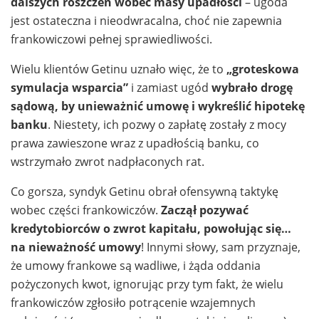
dalszych roszczeń wobec masy upadłości
– ugoda
jest ostateczna i nieodwracalna, choć nie zapewnia
frankowiczowi pełnej sprawiedliwości.
Wielu klientów Getinu uznało więc, że to
„groteskowa
symulacja wsparcia”
i zamiast ugód
wybrało drogę
sądową, by unieważnić umowę i wykreślić hipotekę
banku
. Niestety, ich pozwy o zapłatę zostały z mocy
prawa zawieszone wraz z upadłością banku, co
wstrzymało zwrot nadpłaconych rat.
Co gorsza, syndyk Getinu obrał ofensywną taktykę
wobec części frankowiczów.
Zaczął pozywać
kredytobiorców o zwrot kapitału, powołując się…
na nieważność umowy
! Innymi słowy, sam przyznaje,
że umowy frankowe są wadliwe, i żąda oddania
pożyczonych kwot, ignorując przy tym fakt, że wielu
frankowiczów zgłosiło potrącenie wzajemnych