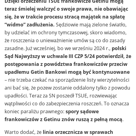
Dzięki orzeczeniu TSUE frankowicze Getinu mogą
teraz śmielej walczyć o swoje prawa, nie obawiając
się, że w trakcie procesu stracą majątek na spłatę
“widmo” zadłużenia.
Sędziowie mają zielone światło,
by udzielać im ochrony tymczasowej, skoro wiadomo,
że roszczenia o unieważnienie umów są co do zasady
zasadne. Już wcześniej, bo we wrześniu 2024 r.,
polski
Sąd Najwyższy w uchwale III CZP 5/24 potwierdził, że
postępowania z powództwa frankowiczów przeciw
upadłemu Getin Bankowi mogą być kontynuowane
– nie trzeba czekać na sporządzenie listy wierzytelności
ani bać się, że pozew zostanie oddalony tylko z powodu
upadłości. Teraz za SN poszedł TSUE, rozwiewając
wątpliwości co do zabezpieczenia roszczeń. To oznacza
koniec paraliżu prawnego:
spory sądowe
frankowiczów z Getinu znów ruszą z pełną mocą
.
Warto dodać, że
linia orzecznicza w sprawach