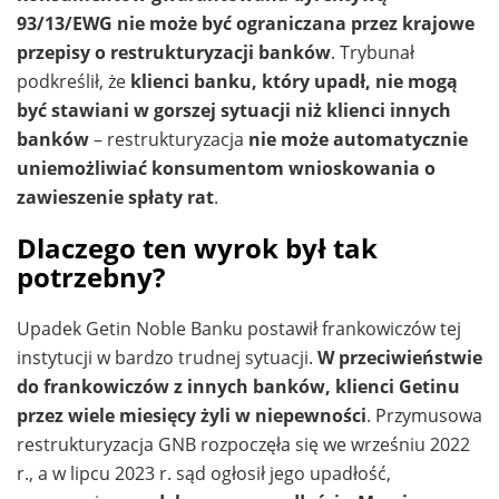
93/13/EWG nie może być ograniczana przez krajowe
przepisy o restrukturyzacji banków
. Trybunał
podkreślił, że
klienci banku, który upadł, nie mogą
być stawiani w gorszej sytuacji niż klienci innych
banków
– restrukturyzacja
nie może automatycznie
uniemożliwiać konsumentom wnioskowania o
zawieszenie spłaty rat
.
Dlaczego ten wyrok był tak
potrzebny?
Upadek Getin Noble Banku postawił frankowiczów tej
instytucji w bardzo trudnej sytuacji.
W przeciwieństwie
do frankowiczów z innych banków, klienci Getinu
przez wiele miesięcy żyli w niepewności
. Przymusowa
restrukturyzacja GNB rozpoczęła się we wrześniu 2022
r., a w lipcu 2023 r. sąd ogłosił jego upadłość,