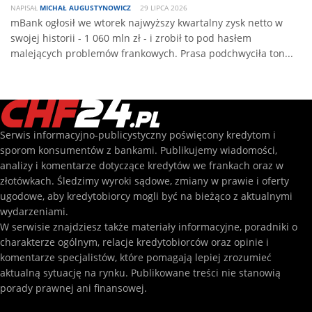
NAPISAŁ
MICHAŁ AUGUSTYNOWICZ
29 LIPCA 2026
mBank ogłosił we wtorek najwyższy kwartalny zysk netto w
swojej historii - 1 060 mln zł - i zrobił to pod hasłem
malejących problemów frankowych. Prasa podchwyciła ton...
Serwis informacyjno-publicystyczny poświęcony kredytom i
sporom konsumentów z bankami. Publikujemy wiadomości,
analizy i komentarze dotyczące kredytów we frankach oraz w
złotówkach. Śledzimy wyroki sądowe, zmiany w prawie i oferty
ugodowe, aby kredytobiorcy mogli być na bieżąco z aktualnymi
wydarzeniami.
W serwisie znajdziesz także materiały informacyjne, poradniki o
charakterze ogólnym, relacje kredytobiorców oraz opinie i
komentarze specjalistów, które pomagają lepiej zrozumieć
aktualną sytuację na rynku. Publikowane treści nie stanowią
porady prawnej ani finansowej.