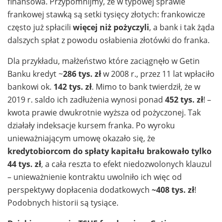
finansowa. Przypomnijmy, że w typowej sprawie
frankowej stawką są setki tysięcy złotych: frankowicze
często już spłacili
więcej niż pożyczyli
, a bank i tak żąda
dalszych spłat z powodu osłabienia złotówki do franka.
Dla przykładu, małżeństwo które zaciągnęło w Getin
Banku kredyt ~
286 tys. zł
w 2008 r., przez 11 lat wpłaciło
bankowi ok.
142 tys. zł
. Mimo to bank twierdził, że w
2019 r. saldo ich zadłużenia wynosi ponad
452 tys. zł
! –
kwota prawie dwukrotnie wyższa od pożyczonej. Tak
działały indeksacje kursem franka. Po wyroku
unieważniającym umowę okazało się, że
kredytobiorcom do spłaty kapitału brakowało tylko
44 tys. zł
, a cała reszta to efekt niedozwolonych klauzul
– unieważnienie kontraktu uwolniło ich więc od
perspektywy dopłacenia dodatkowych
~408 tys. zł
!
Podobnych historii są tysiące.