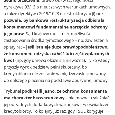
Sedno orzeczenia:
prawo UE (w szczególności
dyrektywa 93/13 o nieuczciwych warunkach umownych,
a także dyrektywa 2019/1023 o restrukturyzacji)
nie
pozwala, by bankowa restrukturyzacja odbierała
konsumentowi fundamentalne narzędzia ochrony
jego praw
. Sąd krajowy musi mieć możliwość
zastosowania środka tymczasowego – np. zawieszenia
spłaty rat –
jeśli istnieje duże prawdopodobieństwo,
że konsument odzyska całość lub część wpłaconych
kwot
(np. gdy umowa okaże się nieważna). Tylko wtedy
przyszły wyrok będzie w pełni skuteczny, bo
kredytobiorca nie zostanie w międzyczasie zmuszony
do dalszego płacenia na podstawie abuzywnej umowy.
Trybunał
podkreślił jasno, że ochrona konsumenta
ma charakter bezwarunkowy
– nie można uzależniać
jej od żadnych dodatkowych warunków czy oświadczeń
kredytobiorcy. To kolejny już raz, gdy TSUE koryguje