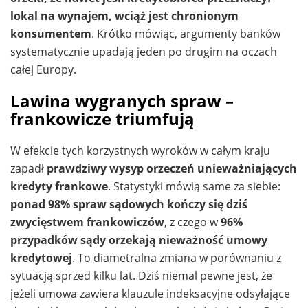
lokal na wynajem, wciąż jest chronionym
konsumentem
. Krótko mówiąc, argumenty banków
systematycznie upadają jeden po drugim na oczach
całej Europy.
Lawina wygranych spraw –
frankowicze triumfują
W efekcie tych korzystnych wyroków w całym kraju
zapadł
prawdziwy wysyp orzeczeń unieważniających
kredyty frankowe
. Statystyki mówią same za siebie:
ponad 98% spraw sądowych kończy się dziś
zwycięstwem frankowiczów
, z czego w
96%
przypadków sądy orzekają nieważność umowy
kredytowej
. To diametralna zmiana w porównaniu z
sytuacją sprzed kilku lat. Dziś niemal pewne jest, że
jeżeli umowa zawiera klauzule indeksacyjne odsyłające