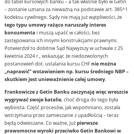
do tabel kursowych banku – a tak właśnie było w Getin
– zostanie uznana za nieważną na podstawie art. 385^1
kodeksu cywilnego. Sądy nie mają już wątpliwości, że
tego typu umowy rażąco naruszały interes
konsumenta
i muszą upaść w całości, bez
zastępowania ich innymi konstrukcjami prawnymi.
Potwierdził to dobitnie Sąd Najwyższy w uchwale z 25
kwietnia 2024 r., wskazując że niedozwolonych
postanowień dot. ustalania kursu CHF
nie można
„naprawić” wstawieniem np. kursu średniego NBP –
skutkiem jest unieważnienie całej umowy
.
Frankowicze z Getin Banku zaczynają więc wreszcie
wygrywać swoje batalie
, choć droga do tego była
wyboista. Część procesów, jak wspomniano, została
wstrzymana przez zamieszanie z upadłością – teraz
będą odwieszane. Co ważne, już
pierwsze
prawomocne wyroki przeciwko Getin Bankowi w