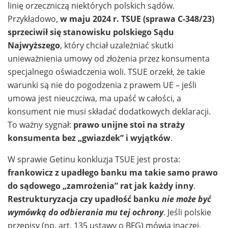
linię orzeczniczą niektórych polskich sądów.
Przykładowo,
w maju 2024 r. TSUE (sprawa C-348/23)
sprzeciwił się stanowisku polskiego Sądu
Najwyższego
, który chciał uzależniać skutki
unieważnienia umowy od złożenia przez konsumenta
specjalnego oświadczenia woli. TSUE orzekł, że takie
warunki są nie do pogodzenia z prawem UE – jeśli
umowa jest nieuczciwa, ma upaść w całości, a
konsument nie musi składać dodatkowych deklaracji.
To ważny sygnał:
prawo unijne stoi na straży
konsumenta bez „gwiazdek” i wyjątków
.
W sprawie Getinu konkluzja TSUE jest prosta:
frankowicz z upadłego banku ma takie samo prawo
do sądowego „zamrożenia” rat jak każdy inny
.
Restrukturyzacja czy upadłość banku
nie może być
wymówką do odbierania mu tej ochrony
. Jeśli polskie
przepisy (np. art. 135 ustawy o BFG) mówią inaczej,