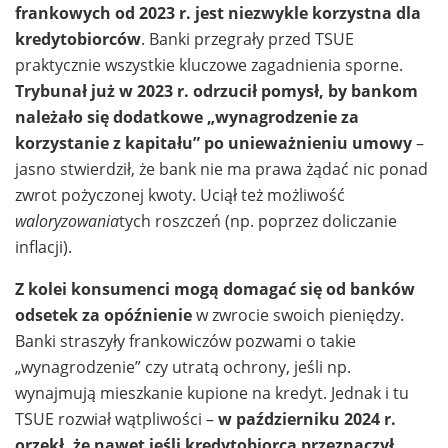
frankowych od 2023 r. jest niezwykle korzystna dla
kredytobiorców
. Banki przegrały przed TSUE
praktycznie wszystkie kluczowe zagadnienia sporne.
Trybunał już w 2023 r. odrzucił pomysł, by bankom
należało się dodatkowe „wynagrodzenie za
korzystanie z kapitału” po unieważnieniu umowy
–
jasno stwierdził, że bank nie ma prawa żądać nic ponad
zwrot pożyczonej kwoty. Uciął też możliwość
waloryzowania
tych roszczeń (np. poprzez doliczanie
inflacji).
Z kolei konsumenci mogą domagać się od banków
odsetek za opóźnienie
w zwrocie swoich pieniędzy.
Banki straszyły frankowiczów pozwami o takie
„wynagrodzenie” czy utratą ochrony, jeśli np.
wynajmują mieszkanie kupione na kredyt. Jednak i tu
TSUE rozwiał wątpliwości –
w październiku 2024 r.
orzekł, że nawet jeśli kredytobiorca przeznaczył