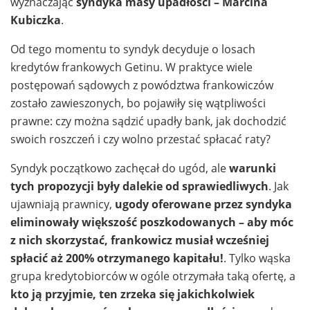
wyznaczając
syndyka masy upadłości – Marcina
Kubiczka
.
Od tego momentu to syndyk decyduje o losach
kredytów frankowych Getinu. W praktyce wiele
postępowań sądowych z powództwa frankowiczów
zostało zawieszonych, bo pojawiły się wątpliwości
prawne: czy można sądzić upadły bank, jak dochodzić
swoich roszczeń i czy wolno przestać spłacać raty?
Syndyk początkowo zachęcał do ugód, ale
warunki
tych propozycji były dalekie od sprawiedliwych
. Jak
ujawniają prawnicy,
ugody oferowane przez syndyka
eliminowały większość poszkodowanych – aby móc
z nich skorzystać, frankowicz musiał wcześniej
spłacić aż 200% otrzymanego kapitału!
. Tylko wąska
grupa kredytobiorców w ogóle otrzymała taką ofertę, a
kto ją przyjmie, ten zrzeka się jakichkolwiek