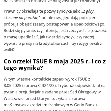
należności (co oznacza, że dług został już rozliczony).
Prawnicy określają te pozwy syndyka jako
„z góry
skazane na porażkę”
, bo nie uwzględniają potrąceń i
próbują obejść zasady postępowania upadłościowego.
Rodzi się pytanie: czy intencją jest rzeczywiście „dbałość
o masę upadłości”, jak twierdzi syndyk, czy raczej
wywarcie presji na kredytobiorcach, by rezygnowali z
walki?
Co orzekł TSUE 8 maja 2025 r. i co z
tego wynika?
W tym właśnie kontekście zapadł wyrok TSUE z
8.05.2025 (sprawa C-324/23). Trybunał odpowiedział na
pytania prejudycjalne zadane przez Sąd Okręgowy w
Warszawie, przed którym toczyła się sprawa
małżeństwa z kredytem frankowym w Getin Banku.