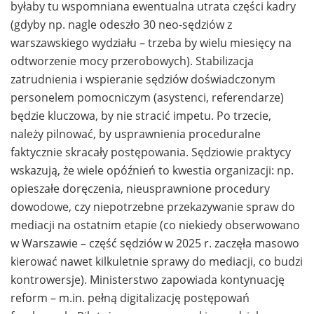
byłaby tu wspomniana ewentualna utrata części kadry
(gdyby np. nagle odeszło 30 neo-sędziów z
warszawskiego wydziału – trzeba by wielu miesięcy na
odtworzenie mocy przerobowych). Stabilizacja
zatrudnienia i wspieranie sędziów doświadczonym
personelem pomocniczym (asystenci, referendarze)
będzie kluczowa, by nie stracić impetu. Po trzecie,
należy pilnować, by usprawnienia proceduralne
faktycznie skracały postępowania. Sędziowie praktycy
wskazują, że wiele opóźnień to kwestia organizacji: np.
opieszałe doręczenia, nieusprawnione procedury
dowodowe, czy niepotrzebne przekazywanie spraw do
mediacji na ostatnim etapie (co niekiedy obserwowano
w Warszawie – część sędziów w 2025 r. zaczęła masowo
kierować nawet kilkuletnie sprawy do mediacji, co budzi
kontrowersje). Ministerstwo zapowiada kontynuację
reform – m.in. pełną digitalizację postępowań