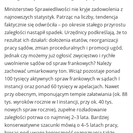
Ministerstwo Sprawiedliwości nie kryje zadowolenia z
najnowszych statystyk. Patrząc na liczby, tendencja
faktycznie się odwróciła – po okresie stałego przyrostu
zaległości nastąpił spadek. Urzędnicy podkreślają, że to
rezultat ich działań: dołożenia etatów, reorganizacji
pracy sądów, zmian proceduralnych i promocji ugód.
Jednak czy możemy już ogłosić zwycięstwo i rychłe
uwolnienie sądów od spraw frankowych? Należy
zachować umiarkowany ton. Wciąż pozostaje ponad
100 tysięcy aktywnych spraw frankowych w sądach I
instancji oraz ponad 60 tysięcy w apelacjach. Nawet
przy obecnym, imponującym tempie załatwiania (ok. 88
tys. wyroków rocznie w I instancji, przy ok. 40 tys.
nowych spraw rocznie), zupełne rozładowanie
zaległości potrwa co najmniej 2–3 lata. Bardziej
konserwatywne szacunki mówią o 4–5 latach pracy,
biorąc pod uwagę konieczność rozpoznania także