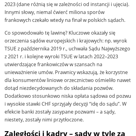
2023 (dane różnią się w zależności od instancji i ujęcia).
Innymi słowy, niemal ćwierć miliona sporów
frankowych czekało wtedy na finał w polskich sądach.
Co spowodowało tę lawinę? Kluczowe okazały się
orzeczenia sądów europejskich i krajowych: np. wyrok
TSUE z października 2019 r., uchwała Sądu Najwyższego
z 2021 r. i kolejne wyroki TSUE w latach 2022–2023
utwierdzające frankowiczów w szansach na
unieważnienie umów. Prawnicy wskazują, że korzystne
dla konsumentów liniowe orzecznictwo ośmieliło nawet
dotąd niezdecydowanych do składania pozwów.
Dodatkowo stosunkowo niska opłata sądowa od pozwu
i wysokie stawki CHF sprzyjały decyzji “idę do sądu”. W
efekcie banki zostały zasypane pozwami – a sądy,
niestety, zostały nimi przytłoczone.
Zaległości i kadry – sądy w tyle za