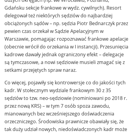
dużych okręgach (np. we Wrocławiu, Poznaniu,
Gdańsku sekcje frankowe w wydz. cywilnych). Resort
delegował też niektórych sędziów do najbardziej
obciążonych sądów – np. sędzia Piotr Bednarczyk przez
pewien czas orzekał w Sądzie Apelacyjnym w
Warszawie, pomagając rozpoznawać frankowe apelacje
(obecnie wrócił do orzekania w I instancji). Przesunięcia
kadrowe dawały jednak ograniczony efekt – delegacje
są tymczasowe, a nowi sędziowie musieli zmagać się z
setkami przejętych spraw naraz.
Co więcej, pojawiły się kontrowersje co do jakości tych
kadr. W stołecznym wydziale frankowym 30 z 35
sędziów to tzw. neo-sędziowie (nominiowani po 2018 r.
przez nową KRS) – w tym 7 osób spoza zawodu,
mianowanych bez wcześniejszego doświadczenia
orzeczniczego. Środowiska prawnicze obawiały się, że
tak duży udział nowych, niedoświadczonych kadr może