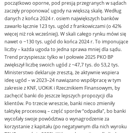
początkowo oporne, pod presją przegranych w sądach
zaczęły proponować ugody na większą skalę. Według
danych z końca 2024 r. osiem największych banków
zawarło łącznie 123 tys. ugód z frankowiczami (o 42%
więcej niż rok wcześniej). W skali całego rynku mówi się
nawet o ~130 tys. ugód do końca 2024 r. To imponujące
liczby – każda ugoda to jedna sprawa mniej dla sądu.
Trend przyspiesza: tylko w I połowie 2025 PKO BP
zwiększył liczbę swoich ugód z ~47,7 tys. do 53,2 tys.
Ministerstwo deklaruje zresztą, że aktywnie wspiera
ideę ugód – w 2023–24 nawiązano współpracę w tym
zakresie z KNF, UOKiK i Rzecznikiem Finansowym, by
zachęcić banki do jeszcze lepszych propozycji dla
klientów. Po trzecie wreszcie, banki nieco zmieniły
taktykę procesową – część sporów “odpadła”, bo banki
wycofały swoje powództwa o wynagrodzenie za
korzystanie z kapitału (po negatywnym dla nich wyroku