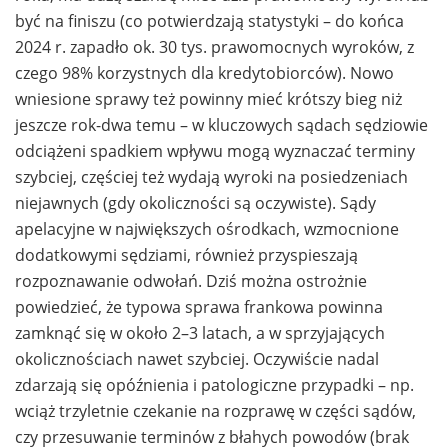
być na finiszu (co potwierdzają statystyki – do końca
2024 r. zapadło ok. 30 tys. prawomocnych wyroków, z
czego 98% korzystnych dla kredytobiorców). Nowo
wniesione sprawy też powinny mieć krótszy bieg niż
jeszcze rok-dwa temu – w kluczowych sądach sędziowie
odciążeni spadkiem wpływu mogą wyznaczać terminy
szybciej, częściej też wydają wyroki na posiedzeniach
niejawnych (gdy okoliczności są oczywiste). Sądy
apelacyjne w największych ośrodkach, wzmocnione
dodatkowymi sędziami, również przyspieszają
rozpoznawanie odwołań. Dziś można ostrożnie
powiedzieć, że typowa sprawa frankowa powinna
zamknąć się w około 2–3 latach, a w sprzyjających
okolicznościach nawet szybciej. Oczywiście nadal
zdarzają się opóźnienia i patologiczne przypadki – np.
wciąż trzyletnie czekanie na rozprawę w części sądów,
czy przesuwanie terminów z błahych powodów (brak