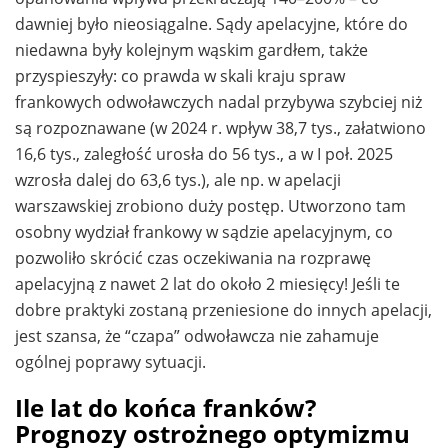
dawniej było nieosiągalne. Sądy apelacyjne, które do
niedawna były kolejnym wąskim gardłem, także
przyspieszyły: co prawda w skali kraju spraw
frankowych odwoławczych nadal przybywa szybciej niż
są rozpoznawane (w 2024 r. wpływ 38,7 tys., załatwiono
16,6 tys., zaległość urosła do 56 tys., a w I poł. 2025
wzrosła dalej do 63,6 tys.), ale np. w apelacji
warszawskiej zrobiono duży postęp. Utworzono tam
osobny wydział frankowy w sądzie apelacyjnym, co
pozwoliło skrócić czas oczekiwania na rozprawę
apelacyjną z nawet 2 lat do około 2 miesięcy! Jeśli te
dobre praktyki zostaną przeniesione do innych apelacji,
jest szansa, że “czapa” odwoławcza nie zahamuje
ogólnej poprawy sytuacji.
Ile lat do końca franków?
Prognozy ostrożnego optymizmu