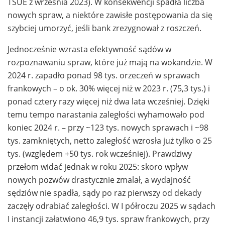
TSUE z września 2023). W konsekwencji spadła liczba
nowych spraw, a niektóre zawisłe postępowania da się
szybciej umorzyć, jeśli bank zrezygnował z roszczeń.
Jednocześnie wzrasta efektywność sądów w
rozpoznawaniu spraw, które już mają na wokandzie. W
2024 r. zapadło ponad 98 tys. orzeczeń w sprawach
frankowych – o ok. 30% więcej niż w 2023 r. (75,3 tys.) i
ponad cztery razy więcej niż dwa lata wcześniej. Dzięki
temu tempo narastania zaległości wyhamowało pod
koniec 2024 r. – przy ~123 tys. nowych sprawach i ~98
tys. zamkniętych, netto zaległość wzrosła już tylko o 25
tys. (względem +50 tys. rok wcześniej). Prawdziwy
przełom widać jednak w roku 2025: skoro wpływ
nowych pozwów drastycznie zmalał, a wydajność
sędziów nie spadła, sądy po raz pierwszy od dekady
zaczęły odrabiać zaległości. W I półroczu 2025 w sądach
I instancji załatwiono 46,9 tys. spraw frankowych, przy