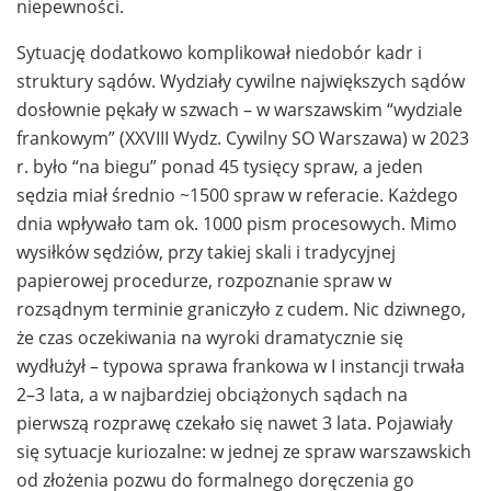
niepewności.
Sytuację dodatkowo komplikował niedobór kadr i
struktury sądów. Wydziały cywilne największych sądów
dosłownie pękały w szwach – w warszawskim “wydziale
frankowym” (XXVIII Wydz. Cywilny SO Warszawa) w 2023
r. było “na biegu” ponad 45 tysięcy spraw, a jeden
sędzia miał średnio ~1500 spraw w referacie. Każdego
dnia wpływało tam ok. 1000 pism procesowych. Mimo
wysiłków sędziów, przy takiej skali i tradycyjnej
papierowej procedurze, rozpoznanie spraw w
rozsądnym terminie graniczyło z cudem. Nic dziwnego,
że czas oczekiwania na wyroki dramatycznie się
wydłużył – typowa sprawa frankowa w I instancji trwała
2–3 lata, a w najbardziej obciążonych sądach na
pierwszą rozprawę czekało się nawet 3 lata. Pojawiały
się sytuacje kuriozalne: w jednej ze spraw warszawskich
od złożenia pozwu do formalnego doręczenia go