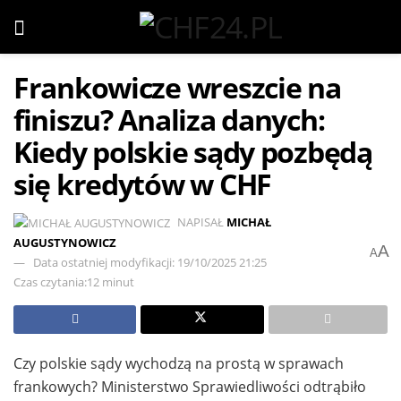
Frankowicze wreszcie na
finiszu? Analiza danych:
Kiedy polskie sądy pozbędą
się kredytów w CHF
NAPISAŁ
MICHAŁ
AUGUSTYNOWICZ
A
A
Data ostatniej modyfikacji: 19/10/2025 21:25
Czas czytania:12 minut
Czy polskie sądy wychodzą na prostą w sprawach
frankowych? Ministerstwo Sprawiedliwości odtrąbiło