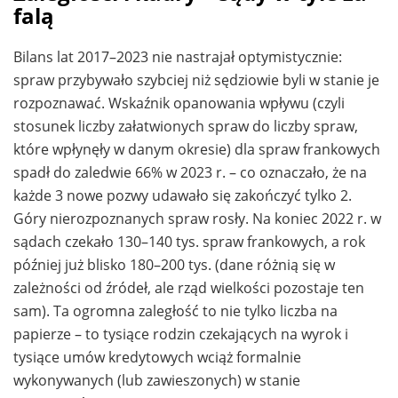
falą
Bilans lat 2017–2023 nie nastrajał optymistycznie:
spraw przybywało szybciej niż sędziowie byli w stanie je
rozpoznawać. Wskaźnik opanowania wpływu (czyli
stosunek liczby załatwionych spraw do liczby spraw,
które wpłynęły w danym okresie) dla spraw frankowych
spadł do zaledwie 66% w 2023 r. – co oznaczało, że na
każde 3 nowe pozwy udawało się zakończyć tylko 2.
Góry nierozpoznanych spraw rosły. Na koniec 2022 r. w
sądach czekało 130–140 tys. spraw frankowych, a rok
później już blisko 180–200 tys. (dane różnią się w
zależności od źródeł, ale rząd wielkości pozostaje ten
sam). Ta ogromna zaległość to nie tylko liczba na
papierze – to tysiące rodzin czekających na wyrok i
tysiące umów kredytowych wciąż formalnie
wykonywanych (lub zawieszonych) w stanie