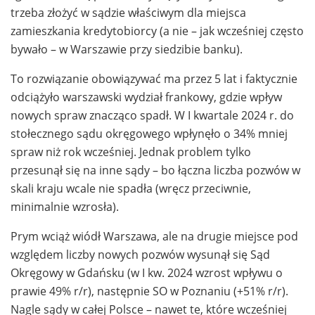
trzeba złożyć w sądzie właściwym dla miejsca
zamieszkania kredytobiorcy (a nie – jak wcześniej często
bywało – w Warszawie przy siedzibie banku).
To rozwiązanie obowiązywać ma przez 5 lat i faktycznie
odciążyło warszawski wydział frankowy, gdzie wpływ
nowych spraw znacząco spadł. W I kwartale 2024 r. do
stołecznego sądu okręgowego wpłynęło o 34% mniej
spraw niż rok wcześniej. Jednak problem tylko
przesunął się na inne sądy – bo łączna liczba pozwów w
skali kraju wcale nie spadła (wręcz przeciwnie,
minimalnie wzrosła).
Prym wciąż wiódł Warszawa, ale na drugie miejsce pod
względem liczby nowych pozwów wysunął się Sąd
Okręgowy w Gdańsku (w I kw. 2024 wzrost wpływu o
prawie 49% r/r), następnie SO w Poznaniu (+51% r/r).
Nagle sądy w całej Polsce – nawet te, które wcześniej