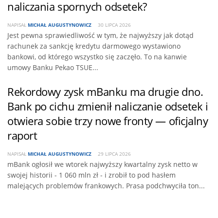
naliczania spornych odsetek?
NAPISAŁ
MICHAŁ AUGUSTYNOWICZ
30 LIPCA 2026
Jest pewna sprawiedliwość w tym, że najwyższy jak dotąd
rachunek za sankcję kredytu darmowego wystawiono
bankowi, od którego wszystko się zaczęło. To na kanwie
umowy Banku Pekao TSUE...
Rekordowy zysk mBanku ma drugie dno.
Bank po cichu zmienił naliczanie odsetek i
otwiera sobie trzy nowe fronty — oficjalny
raport
NAPISAŁ
MICHAŁ AUGUSTYNOWICZ
29 LIPCA 2026
mBank ogłosił we wtorek najwyższy kwartalny zysk netto w
swojej historii - 1 060 mln zł - i zrobił to pod hasłem
malejących problemów frankowych. Prasa podchwyciła ton...