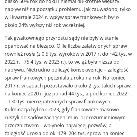
blisko 50% rok do roku i niemal 48-krotnie większy
napływ niż na początku problemu. Jak zauważono, tylko
w I kwartale 2024 r. wpływ spraw frankowych był o
około 24% wyższy niż rok wcześniej.
Tak gwałtownego przyrostu sądy nie były w stanie
opanować na bieżąco. O ile liczba załatwionych spraw
również rosła (z 0,5 tys. wyroków w 2017 r. do ~42 tys. w
2022 r. i 75,4 tys. w 2023 r.), to wciąż była niższa od
napływu. Nietrudno policzyć konsekwencje – zaległość
spraw frankowych pęczniała z roku na rok. Na koniec
2017 r. w sądach pozostawało około 2 tys. takich spraw,
na koniec 2020 r. już ponad 44 tys., a pod koniec 2022 r.
– 130 tys. nierozpatrzonych spraw frankowych.
Kulminacją był rok 2023, gdy frankowicze masowo
ruszyli do sądów zachęceni m.in. prorozumieniowym
orzecznictwem – wpłynęło najwięcej pozwów, a
zaległość urosła do ok. 179–204 tys. spraw na koniec