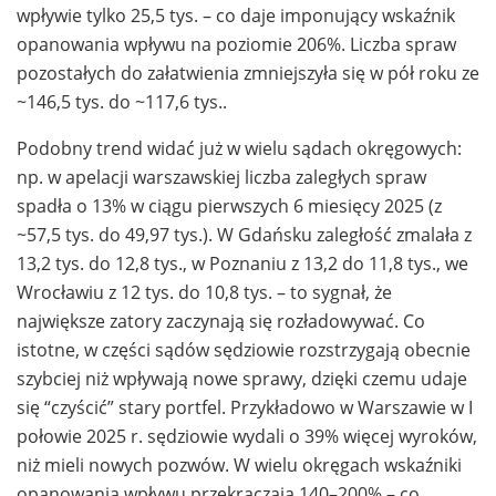
wpływie tylko 25,5 tys. – co daje imponujący wskaźnik
opanowania wpływu na poziomie 206%. Liczba spraw
pozostałych do załatwienia zmniejszyła się w pół roku ze
~146,5 tys. do ~117,6 tys..
Podobny trend widać już w wielu sądach okręgowych:
np. w apelacji warszawskiej liczba zaległych spraw
spadła o 13% w ciągu pierwszych 6 miesięcy 2025 (z
~57,5 tys. do 49,97 tys.). W Gdańsku zaległość zmalała z
13,2 tys. do 12,8 tys., w Poznaniu z 13,2 do 11,8 tys., we
Wrocławiu z 12 tys. do 10,8 tys. – to sygnał, że
największe zatory zaczynają się rozładowywać. Co
istotne, w części sądów sędziowie rozstrzygają obecnie
szybciej niż wpływają nowe sprawy, dzięki czemu udaje
się “czyścić” stary portfel. Przykładowo w Warszawie w I
połowie 2025 r. sędziowie wydali o 39% więcej wyroków,
niż mieli nowych pozwów. W wielu okręgach wskaźniki
opanowania wpływu przekraczają 140–200% – co