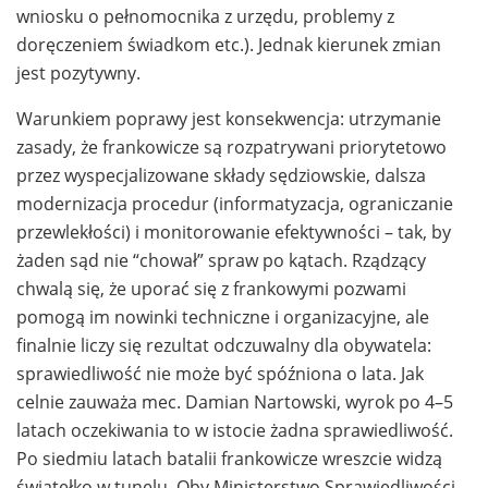
wniosku o pełnomocnika z urzędu, problemy z
doręczeniem świadkom etc.). Jednak kierunek zmian
jest pozytywny.
Warunkiem poprawy jest konsekwencja: utrzymanie
zasady, że frankowicze są rozpatrywani priorytetowo
przez wyspecjalizowane składy sędziowskie, dalsza
modernizacja procedur (informatyzacja, ograniczanie
przewlekłości) i monitorowanie efektywności – tak, by
żaden sąd nie “chował” spraw po kątach. Rządzący
chwalą się, że uporać się z frankowymi pozwami
pomogą im nowinki techniczne i organizacyjne, ale
finalnie liczy się rezultat odczuwalny dla obywatela:
sprawiedliwość nie może być spóźniona o lata. Jak
celnie zauważa mec. Damian Nartowski, wyrok po 4–5
latach oczekiwania to w istocie żadna sprawiedliwość.
Po siedmiu latach batalii frankowicze wreszcie widzą
światełko w tunelu. Oby Ministerstwo Sprawiedliwości