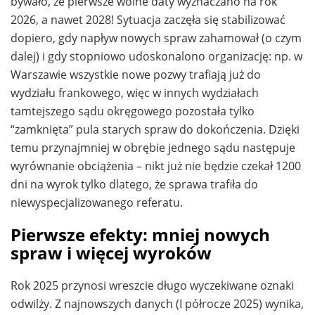
bywało, że pierwsze wolne daty wyznaczano na rok
2026, a nawet 2028! Sytuacja zaczęła się stabilizować
dopiero, gdy napływ nowych spraw zahamował (o czym
dalej) i gdy stopniowo udoskonalono organizację: np. w
Warszawie wszystkie nowe pozwy trafiają już do
wydziału frankowego, więc w innych wydziałach
tamtejszego sądu okręgowego pozostała tylko
“zamknięta” pula starych spraw do dokończenia. Dzięki
temu przynajmniej w obrębie jednego sądu następuje
wyrównanie obciążenia – nikt już nie będzie czekał 1200
dni na wyrok tylko dlatego, że sprawa trafiła do
niewyspecjalizowanego referatu.
Pierwsze efekty: mniej nowych
spraw i więcej wyroków
Rok 2025 przynosi wreszcie długo wyczekiwane oznaki
odwilży. Z najnowszych danych (I półrocze 2025) wynika,