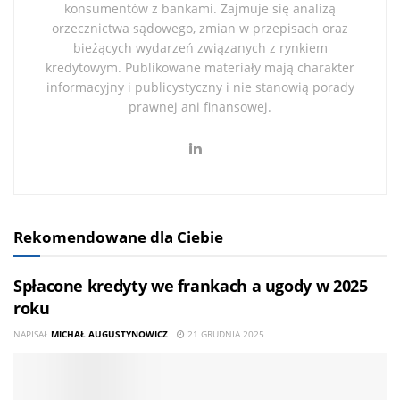
konsumentów z bankami. Zajmuje się analizą
orzecznictwa sądowego, zmian w przepisach oraz
bieżących wydarzeń związanych z rynkiem
kredytowym. Publikowane materiały mają charakter
informacyjny i publicystyczny i nie stanowią porady
prawnej ani finansowej.
Rekomendowane dla Ciebie
Spłacone kredyty we frankach a ugody w 2025
roku
NAPISAŁ
MICHAŁ AUGUSTYNOWICZ
21 GRUDNIA 2025