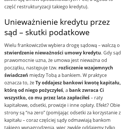
część restrukturyzacji takiego kredytu).
Unieważnienie kredytu przez
sąd – skutki podatkowe
Wielu frankowiczów wybiera drogę sądową – walczą o
stwierdzenie nieważności umowy kredytu
. Gdy sąd
prawomocnie uzna, że umowa jest nieważna od
początku, następuje tzw.
rozliczenie wzajemnych
świadczeń
między Tobą a bankiem. W praktyce
oznacza to, że
Ty oddajesz bankowi kwotę kapitału,
którą od niego pożyczyłeś
, a
bank zwraca Ci
wszystko, co mu przez lata zapłaciłeś
– raty
kapitałowe, odsetki, prowizje i inne opłaty. Efekt? Obie
strony są “na zero” (pomijając odsetki za korzystanie z
kapitału – coraz częściej sądy odmawiają bankom
takiego wynagrodzenia, więc zwykle oddajemy tylko