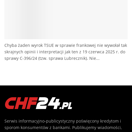
Chyba żaden wyrok TSUE w sprawie frankowej nie wywołał tak
skrajnych opinii i interpretacji jak ten z 19 czerwca 2025 r. do
sprawy C-396/24 (tzw. sprawa Lubrecznik). Nie...
Serwis informacyjno-publicystyczny poświęcony kredytom i
sporom konsumentów z bankami. Publikujemy wiadomości,