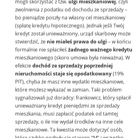
mogli skorzystać z tzw.
ulgi mieszkaniowej
, czyli
zwolnienia z podatku od dochodu ze sprzedaży –
bo pieniądze poszły na własny cel mieszkaniowy
(spłatę kredytu hipotecznego). Jednak jeśli Twój
kredyt został unieważniony, urząd skarbowy może
stwierdzić, że
nie miałeś prawa do ulgi
– w końcu
formalnie nie spłaciłeś
żadnego ważnego kredytu
mieszkaniowego (skoro umowa była nieważna). W
efekcie
dochód ze sprzedaży poprzedniej
nieruchomości staje się opodatkowany
(19%
PIT), chyba że masz inne wydatki mieszkaniowe,
które możesz wykazać w zamian. Taki problem
sygnalizowali już doradcy: frankowicz, który spłacił
unieważniany kredyt pieniędzmi ze sprzedaży
mieszkania, musi zapłacić podatek od tamtej
sprzedaży, o ile nie wydał środków na inne cele
mieszkaniowe. Ta kwestia może dotyczyć osób,
które szybko pozbyły się starego “M” i wszystko