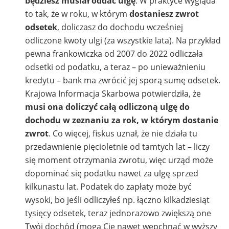
będziesz musiał oddać ulgę
. W praktyce wygląda
to tak, że w roku, w którym
dostaniesz zwrot
odsetek
, doliczasz do dochodu wcześniej
odliczone kwoty ulgi (za wszystkie lata). Na przykład
pewna frankowiczka od 2007 do 2022 odliczała
odsetki od podatku, a teraz – po unieważnieniu
kredytu – bank ma zwrócić jej sporą sumę odsetek.
Krajowa Informacja Skarbowa potwierdziła, że
musi ona doliczyć całą odliczoną ulgę do
dochodu w zeznaniu za rok, w którym dostanie
zwrot
. Co więcej, fiskus uznał, że nie działa tu
przedawnienie pięcioletnie od tamtych lat – liczy
się moment otrzymania zwrotu, więc urząd może
dopominać się podatku nawet za ulgę sprzed
kilkunastu lat. Podatek do zapłaty może być
wysoki, bo jeśli odliczyłeś np. łączno kilkadziesiąt
tysięcy odsetek, teraz jednorazowo zwiększą one
Twój dochód (mogą Cię nawet wepchnąć w wyższy