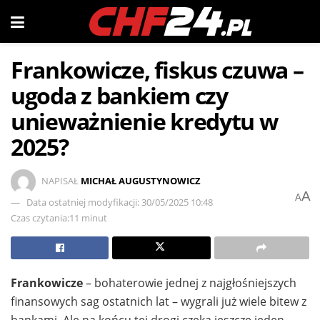
Frankowicze, fiskus czuwa –
ugoda z bankiem czy
unieważnienie kredytu w
2025?
NAPISAŁ
MICHAŁ AUGUSTYNOWICZ
A
A
Data ostatniej modyfikacji: 30/05/2025 10:48
Czas czytania:11 minut
Frankowicze
– bohaterowie jednej z najgłośniejszych
finansowych sag ostatnich lat – wygrali już wiele bitew z
bankami. Ale na końcu tej drogi czeka jeszcze jeden