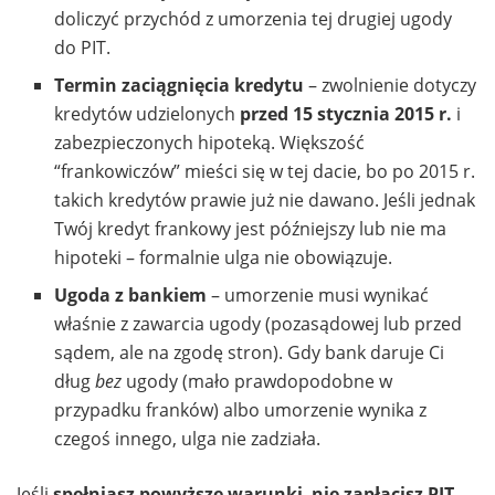
doliczyć przychód z umorzenia tej drugiej ugody
do PIT.
Termin zaciągnięcia kredytu
– zwolnienie dotyczy
kredytów udzielonych
przed 15 stycznia 2015 r.
i
zabezpieczonych hipoteką. Większość
“frankowiczów” mieści się w tej dacie, bo po 2015 r.
takich kredytów prawie już nie dawano. Jeśli jednak
Twój kredyt frankowy jest późniejszy lub nie ma
hipoteki – formalnie ulga nie obowiązuje.
Ugoda z bankiem
– umorzenie musi wynikać
właśnie z zawarcia ugody (pozasądowej lub przed
sądem, ale na zgodę stron). Gdy bank daruje Ci
dług
bez
ugody (mało prawdopodobne w
przypadku franków) albo umorzenie wynika z
czegoś innego, ulga nie zadziała.
Jeśli
spełniasz powyższe warunki
,
nie zapłacisz PIT