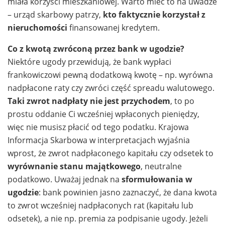
miała korzyści mieszkaniowej. Warto mieć to na uwadze
– urząd skarbowy patrzy,
kto faktycznie korzystał z
nieruchomości
finansowanej kredytem.
Co z kwotą zwróconą przez bank w ugodzie?
Niektóre ugody przewidują, że bank wypłaci
frankowiczowi pewną dodatkową kwotę – np. wyrówna
nadpłacone raty czy zwróci część spreadu walutowego.
Taki zwrot nadpłaty nie jest przychodem
, to po
prostu oddanie Ci wcześniej wpłaconych pieniędzy,
więc nie musisz płacić od tego podatku. Krajowa
Informacja Skarbowa w interpretacjach wyjaśnia
wprost, że zwrot nadpłaconego kapitału czy odsetek to
wyrównanie stanu majątkowego
, neutralne
podatkowo. Uważaj jednak na
sformułowania w
ugodzie
: bank powinien jasno zaznaczyć, że dana kwota
to zwrot wcześniej nadpłaconych rat (kapitału lub
odsetek), a nie np. premia za podpisanie ugody. Jeżeli