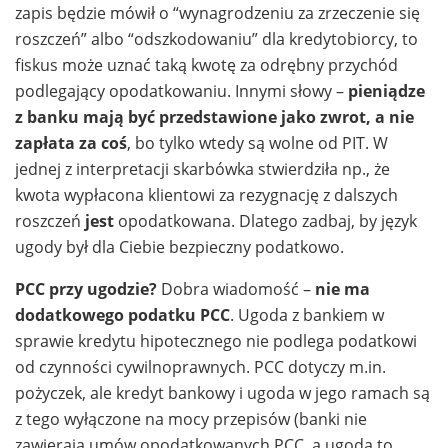
zapis będzie mówił o “wynagrodzeniu za zrzeczenie się
roszczeń” albo “odszkodowaniu” dla kredytobiorcy, to
fiskus może uznać taką kwotę za odrębny przychód
podlegający opodatkowaniu. Innymi słowy –
pieniądze
z banku mają być przedstawione jako zwrot, a nie
zapłata za coś
, bo tylko wtedy są wolne od PIT. W
jednej z interpretacji skarbówka stwierdziła np., że
kwota wypłacona klientowi za rezygnację z dalszych
roszczeń
jest
opodatkowana. Dlatego zadbaj, by język
ugody był dla Ciebie bezpieczny podatkowo.
PCC przy ugodzie?
Dobra wiadomość –
nie ma
dodatkowego podatku PCC
. Ugoda z bankiem w
sprawie kredytu hipotecznego nie podlega podatkowi
od czynności cywilnoprawnych. PCC dotyczy m.in.
pożyczek, ale kredyt bankowy i ugoda w jego ramach są
z tego wyłączone na mocy przepisów (banki nie
zawierają umów opodatkowanych PCC, a ugoda to