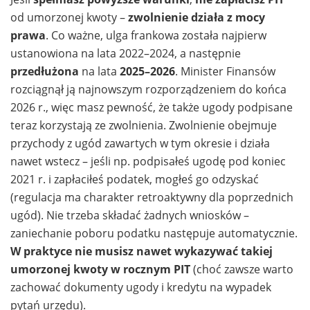
od umorzonej kwoty –
zwolnienie działa z mocy
prawa
. Co ważne, ulga frankowa została najpierw
ustanowiona na lata 2022–2024, a następnie
przedłużona
na lata
2025–2026
. Minister Finansów
rozciągnął ją najnowszym rozporządzeniem do końca
2026 r., więc masz pewność, że także ugody podpisane
teraz korzystają ze zwolnienia. Zwolnienie obejmuje
przychody z ugód zawartych w tym okresie i działa
nawet wstecz – jeśli np. podpisałeś ugodę pod koniec
2021 r. i zapłaciłeś podatek, mogłeś go odzyskać
(regulacja ma charakter retroaktywny dla poprzednich
ugód). Nie trzeba składać żadnych wniosków –
zaniechanie poboru podatku następuje automatycznie.
W praktyce nie musisz nawet wykazywać takiej
umorzonej kwoty w rocznym PIT
(choć zawsze warto
zachować dokumenty ugody i kredytu na wypadek
pytań urzędu).