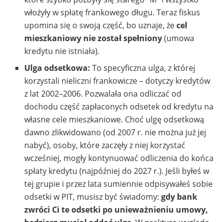
włożyły w spłatę frankowego długu. Teraz fiskus
upomina się o swoją część, bo uznaje, że
cel
mieszkaniowy nie został spełniony
(umowa
kredytu nie istniała).
Ulga odsetkowa:
To specyficzna ulga, z której
korzystali nieliczni frankowicze – dotyczy kredytów
z lat 2002–2006. Pozwalała ona odliczać od
dochodu część zapłaconych odsetek od kredytu na
własne cele mieszkaniowe. Choć ulgę odsetkową
dawno zlikwidowano (od 2007 r. nie można już jej
nabyć), osoby, które zaczęły z niej korzystać
wcześniej, mogły kontynuować odliczenia do końca
spłaty kredytu (najpóźniej do 2027 r.). Jeśli byłeś w
tej grupie i przez lata sumiennie odpisywałeś sobie
odsetki w PIT, musisz być świadomy:
gdy bank
zwróci Ci te odsetki po unieważnieniu umowy,