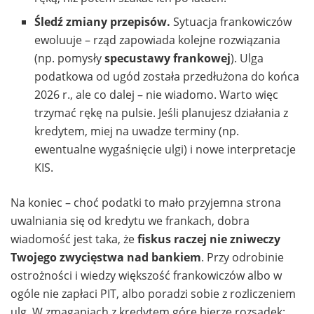
Śledź zmiany przepisów.
Sytuacja frankowiczów
ewoluuje – rząd zapowiada kolejne rozwiązania
(np. pomysły
specustawy frankowej
). Ulga
podatkowa od ugód została przedłużona do końca
2026 r., ale co dalej – nie wiadomo. Warto więc
trzymać rękę na pulsie. Jeśli planujesz działania z
kredytem, miej na uwadze terminy (np.
ewentualne wygaśnięcie ulgi) i nowe interpretacje
KIS.
Na koniec – choć podatki to mało przyjemna strona
uwalniania się od kredytu we frankach, dobra
wiadomość jest taka, że
fiskus raczej nie zniweczy
Twojego zwycięstwa nad bankiem
. Przy odrobinie
ostrożności i wiedzy większość frankowiczów albo w
ogóle nie zapłaci PIT, albo poradzi sobie z rozliczeniem
ulg. W zmaganiach z kredytem górę bierze rozsądek: