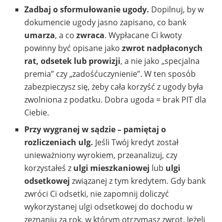
Zadbaj o sformułowanie ugody.
Dopilnuj, by w
dokumencie ugody jasno zapisano, co bank
umarza
, a co
zwraca
. Wypłacane Ci kwoty
powinny być opisane jako
zwrot nadpłaconych
rat, odsetek lub prowizji
, a nie jako „specjalna
premia” czy „zadośćuczynienie”. W ten sposób
zabezpieczysz się, żeby cała korzyść z ugody była
zwolniona z podatku. Dobra ugoda = brak PIT dla
Ciebie.
Przy wygranej w sądzie – pamiętaj o
rozliczeniach ulg.
Jeśli Twój kredyt został
unieważniony wyrokiem, przeanalizuj, czy
korzystałeś z
ulgi mieszkaniowej
lub
ulgi
odsetkowej
związanej z tym kredytem. Gdy bank
zwróci Ci odsetki, nie zapomnij doliczyć
wykorzystanej ulgi odsetkowej do dochodu w
zeznaniu za rok, w którym otrzymasz zwrot. Jeżeli