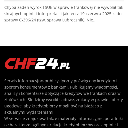
Chyba żaden wyrok TSUE w sprawie frankowej nie wywołał tak
skrajnych opinii i interpretacji jak ten z 19 czerwca 2025 r. do
sprawy C-396/24 (tzw. sprawa Lubrecznik). Nie...
Serwis informacyjno-publicystyczny poświęcony kredytom i
sporom konsumentów z bankami. Publikujemy wiadomości,
analizy i komentarze dotyczące kredytów we frankach oraz w
złotówkach. Śledzimy wyroki sądowe, zmiany w prawie i oferty
ugodowe, aby kredytobiorcy mogli być na bieżąco z
aktualnymi wydarzeniami.
W serwisie znajdziesz także materiały informacyjne, poradniki
o charakterze ogólnym, relacje kredytobiorców oraz opinie i