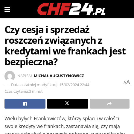
Czy cesja i sprzedaż
roszczeń związanych z
kredytami we frankach jest
bezpieczna?
NAPISAŁ
MICHAŁ AUGUSTYNOWICZ
A
A
Data ostatniej modyfikacji: 15/02/2024 22:44
Czas czytania:3 minut
Wielu byłych Frankowiczów, którzy spłacili w całości
swoje kredyty we frankach, zastanawia się, czy mają
szansę odzyskać nieprawnie pobrane kwoty od banku.