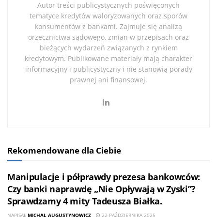
Autor treści publicystycznych poświęconych
tematyce kredytów waloryzowanych oraz sporów
konsumentów z bankami. Zajmuje się analizą
orzecznictwa sądowego, zmian w przepisach oraz
bieżących wydarzeń związanych z rynkiem
kredytowym. Publikowane materiały mają charakter
informacyjny i publicystyczny i nie stanowią porady
prawnej ani finansowej.
Rekomendowane dla Ciebie
Manipulacje i półprawdy prezesa bankowców:
Czy banki naprawdę „Nie Opływają w Zyski”?
Sprawdzamy 4 mity Tadeusza Białka.
NAPISAŁ
MICHAŁ AUGUSTYNOWICZ
22 PAŹDZIERNIKA 2025