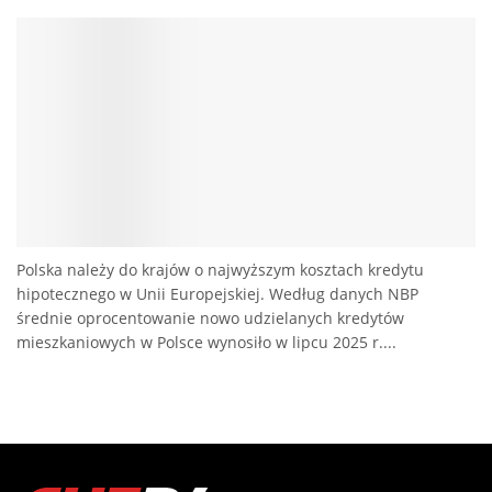
Polska należy do krajów o najwyższym kosztach kredytu
hipotecznego w Unii Europejskiej. Według danych NBP
średnie oprocentowanie nowo udzielanych kredytów
mieszkaniowych w Polsce wynosiło w lipcu 2025 r....