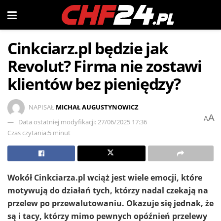
Cinkciarz.pl będzie jak
Revolut? Firma nie zostawi
klientów bez pieniędzy?
NAPISAŁ
MICHAŁ AUGUSTYNOWICZ
A
A
Data ostatniej modyfikacji: 27/06/2025 17:36
Czas czytania:5 minut
Wokół Cinkciarza.pl wciąż jest wiele emocji, które
motywują do działań tych, którzy nadal czekają na
przelew po przewalutowaniu. Okazuje się jednak, że
są i tacy, którzy mimo pewnych opóźnień przelewy