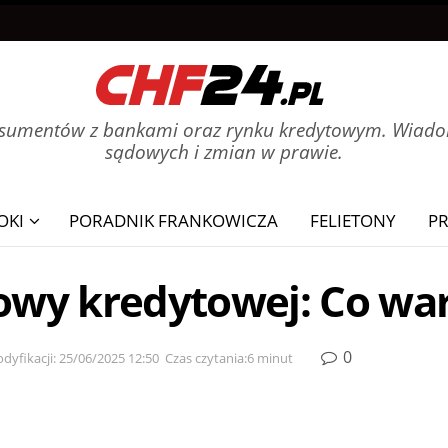
onsumentów z bankami oraz rynku kredytowym. Wiadom
sądowych i zmian w prawie.
OKI
PORADNIK FRANKOWICZA
FELIETONY
P
y kredytowej: Co war
0
dyfikacji: 25/06/2025 12:50
Czas czytania:6 minut