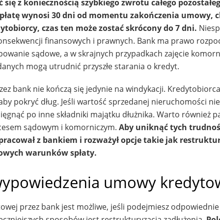
ć się z koniecznością szybkiego zwrotu całego pozostałe
spłatę wynosi 30 dni od momentu zakończenia umowy, 
tobiorcy, czas ten może zostać skrócony do 7 dni.
Niesp
nsekwencji finansowych i prawnych. Bank ma prawo rozpo
ępowanie sądowe, a w skrajnych przypadkach zajęcie komorn
nych mogą utrudnić przyszłe starania o kredyt.
 bank nie kończą się jedynie na windykacji. Kredytobiorc
y pokryć dług. Jeśli wartość sprzedanej nieruchomości nie
sięgnąć po inne składniki majątku dłużnika. Warto również p
ocesem sądowym i komorniczym.
Aby uniknąć tych trudnoś
pracował z bankiem i rozważył opcje takie jak restruktu
 nowych warunków spłaty.
wypowiedzenia umowy kredyto
ej przez bank jest możliwe, jeśli podejmiesz odpowiednie 
czniejszych sposobów jest restrukturyzacja zadłużenia.
Pol