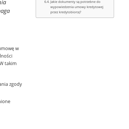
nia
Jakie dokumenty są potrzebne do
wypowiedzenia umowy kredytowej
maga
przez kredytobiorcę?
ć umowę w
lności
 W takim
ania zgody
nione