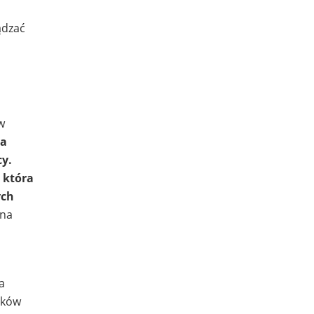
ądzać
w
ca
cy.
 która
ych
 na
a
nków