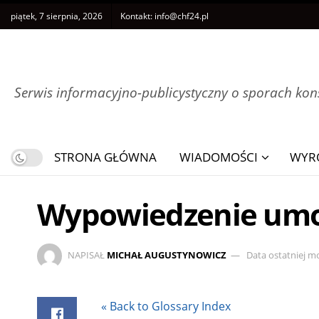
piątek, 7 sierpnia, 2026
Kontakt:
info@chf24.pl
Serwis informacyjno-publicystyczny o sporach k
STRONA GŁÓWNA
WIADOMOŚCI
WYR
Wypowiedzenie umow
NAPISAŁ
MICHAŁ AUGUSTYNOWICZ
Data ostatniej mo
« Back to Glossary Index