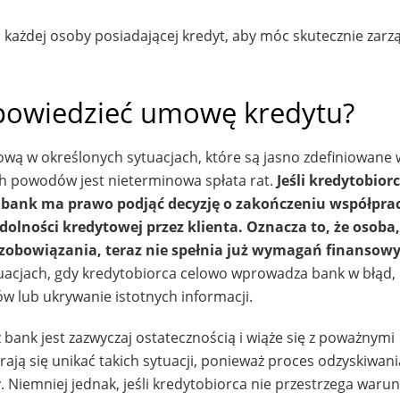
a każdej osoby posiadającej kredyt, aby móc skutecznie zarz
powiedzieć umowę kredytu?
ą w określonych sytuacjach, które są jasno zdefiniowane 
ch powodów jest nieterminowa spłata rat.
Jeśli kredytobior
i, bank ma prawo podjąć decyzję o zakończeniu współpra
lności kredytowej przez klienta. Oznacza to, że osoba,
e zobowiązania, teraz nie spełnia już wymagań finansow
acjach, gdy kredytobiorca celowo wprowadza bank w błąd,
w lub ukrywanie istotnych informacji.
ank jest zazwyczaj ostatecznością i wiąże się z poważnymi
ają się unikać takich sytuacji, ponieważ proces odzyskiwani
. Niemniej jednak, jeśli kredytobiorca nie przestrzega waru