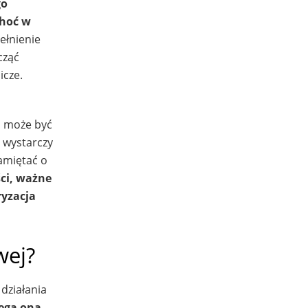
go
choć w
ełnienie
cząć
icze.
a może być
 wystarczy
amiętać o
ci, ważne
ryzacja
wej?
działania
ega ona