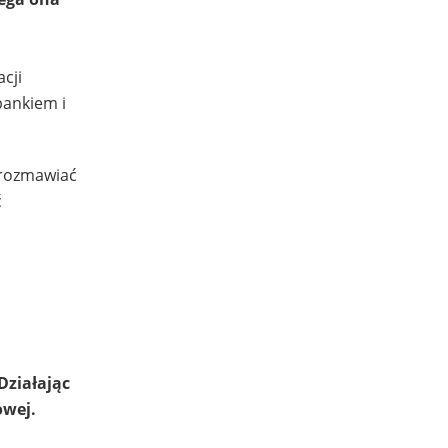
cji
bankiem i
porozmawiać
ć
Działając
owej.