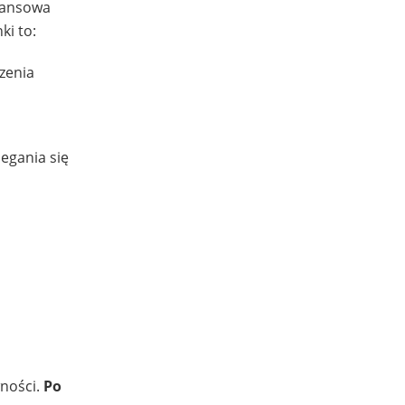
inansowa
i to:
zenia
egania się
wności.
Po