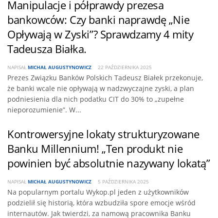
Manipulacje i półprawdy prezesa
bankowców: Czy banki naprawdę „Nie
Opływają w Zyski”? Sprawdzamy 4 mity
Tadeusza Białka.
NAPISAŁ
MICHAŁ AUGUSTYNOWICZ
22 PAŹDZIERNIKA 2025
Prezes Związku Banków Polskich Tadeusz Białek przekonuje,
że banki wcale nie opływają w nadzwyczajne zyski, a plan
podniesienia dla nich podatku CIT do 30% to „zupełne
nieporozumienie”. W...
Kontrowersyjne lokaty strukturyzowane
Banku Millennium! „Ten produkt nie
powinien być absolutnie nazywany lokatą”
NAPISAŁ
MICHAŁ AUGUSTYNOWICZ
5 PAŹDZIERNIKA 2025
Na popularnym portalu Wykop.pl jeden z użytkowników
podzielił się historią, która wzbudziła spore emocje wśród
internautów. Jak twierdzi, za namową pracownika Banku