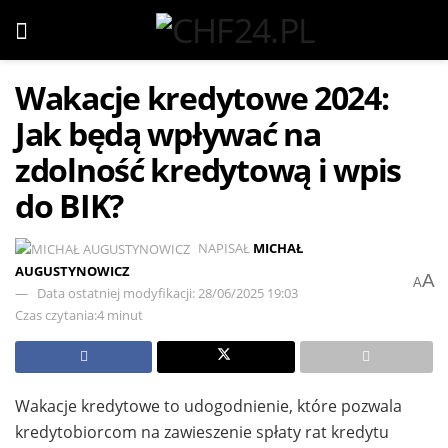
Wakacje kredytowe 2024:
Jak będą wpływać na
zdolność kredytową i wpis
do BIK?
NAPISAŁ
MICHAŁ
AUGUSTYNOWICZ
A
A
Data ostatniej modyfikacji: 28/06/2025 19:03
Czas czytania:4 minut
Wakacje kredytowe to udogodnienie, które pozwala
kredytobiorcom na zawieszenie spłaty rat kredytu