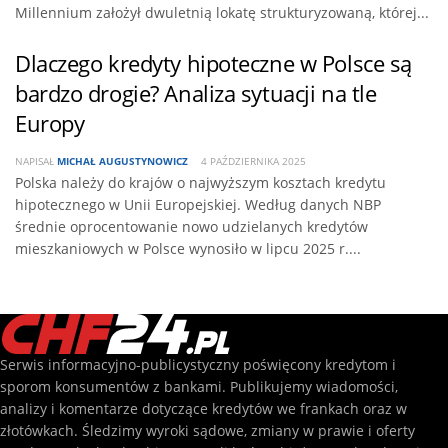
Millennium założył dwuletnią lokatę strukturyzowaną, której...
Dlaczego kredyty hipoteczne w Polsce są
bardzo drogie? Analiza sytuacji na tle
Europy
NAPISAŁ
MICHAŁ AUGUSTYNOWICZ
4 PAŹDZIERNIKA 2025
Polska należy do krajów o najwyższym kosztach kredytu
hipotecznego w Unii Europejskiej. Według danych NBP
średnie oprocentowanie nowo udzielanych kredytów
mieszkaniowych w Polsce wynosiło w lipcu 2025 r....
Serwis informacyjno-publicystyczny poświęcony kredytom i
sporom konsumentów z bankami. Publikujemy wiadomości,
analizy i komentarze dotyczące kredytów we frankach oraz w
złotówkach. Śledzimy wyroki sądowe, zmiany w prawie i oferty