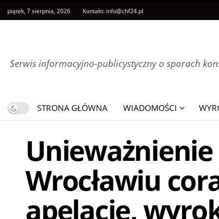
piątek, 7 sierpnia, 2026
Kontakt:
info@chf24.pl
Serwis informacyjno-publicystyczny o sporach k
STRONA GŁÓWNA
WIADOMOŚCI
WYR
Unieważnienie
Wrocławiu cora
apelacje, wyro