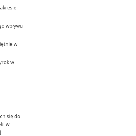
akresie
ego wpływu
iętnie w
yrok w
ch się do
ki w
j