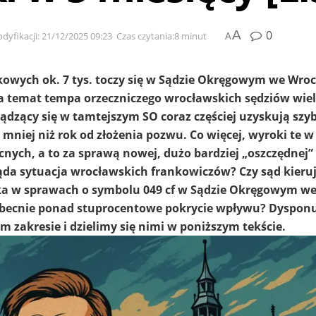
A
0
dyfikacji: 21/12/2025 09:23
Czas czytania:8 minut
A
kowych ok. 7 tys. toczy się w Sądzie Okręgowym we Wro
na temat tempa orzeczniczego wrocławskich sędziów wie
sądzący się w tamtejszym SO coraz częściej uzyskują szy
w mniej niż rok od złożenia pozwu. Co więcej, wyroki te w
ych, a to za sprawą nowej, dużo bardziej „oszczędnej” 
da sytuacja wrocławskich frankowiczów? Czy sąd kieruj
eka w sprawach o symbolu 049 cf w Sądzie Okręgowym w
 obecnie ponad stuprocentowe pokrycie wpływu? Dyspon
 zakresie i dzielimy się nimi w poniższym tekście.