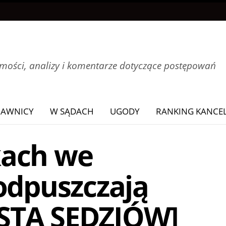
ości, analizy i komentarze dotyczące postępowań
RAWNICY
W SĄDACH
UGODY
RANKING KANCEL
kach we
odpuszczają
LISTA SĘDZIÓW]