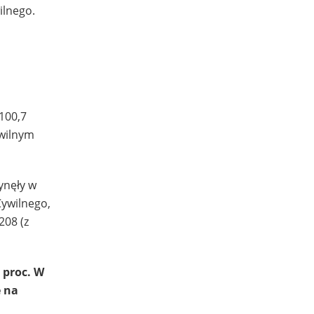
ilnego.
100,7
ywilnym
ynęły w
Cywilnego,
208 (z
 proc. W
ę na