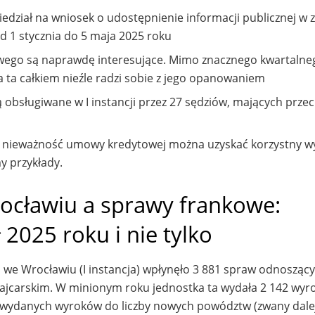
ział na wniosek o udostępnienie informacji publicznej w z
od 1 stycznia do 5 maja 2025 roku
wego są naprawdę interesujące. Mimo znacznego kwartaln
ta całkiem nieźle radzi sobie z jego opanowaniem
obsługiwane w I instancji przez 27 sędziów, mających przec
 nieważność umowy kredytowej można uzyskać korzystny w
y przykłady.
cławiu a sprawy frankowe:
ł 2025 roku i nie tylko
e Wrocławiu (I instancja) wpłynęło 3 881 spraw odnoszący
jcarskim. W minionym roku jednostka ta wydała 2 142 wyro
y wydanych wyroków do liczby nowych powództw (zwany dale