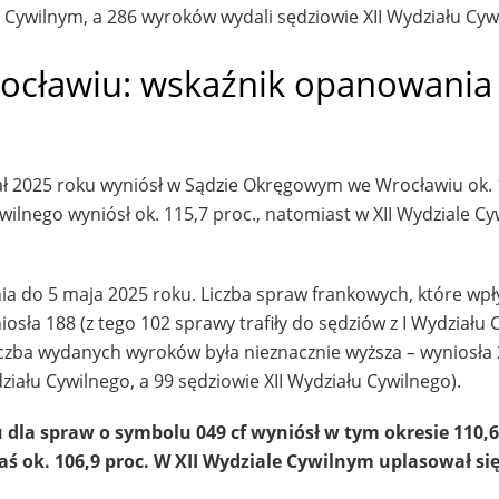
 Cywilnym, a 286 wyroków wydali sędziowie XII Wydziału Cyw
ocławiu: wskaźnik opanowania
ł 2025 roku wyniósł w Sądzie Okręgowym we Wrocławiu ok. 
wilnego wyniósł ok. 115,7 proc., natomiast w XII Wydziale C
nia do 5 maja 2025 roku. Liczba spraw frankowych, które wpł
osła 188 (z tego 102 sprawy trafiły do sędziów z I Wydziału 
iczba wydanych wyroków była nieznacznie wyższa – wyniosła 
iału Cywilnego, a 99 sędziowie XII Wydziału Cywilnego).
la spraw o symbolu 049 cf wyniósł w tym okresie 110,6
ś ok. 106,9 proc. W XII Wydziale Cywilnym uplasował si