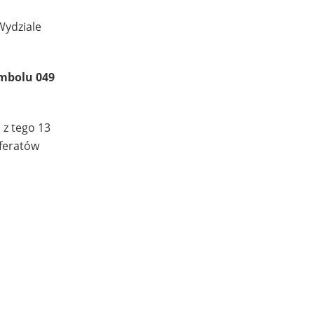
Wydziale
mbolu 049
 z tego 13
eferatów