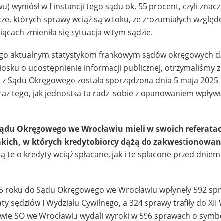
wyniósł w I instancji tego sądu ok. 55 procent, czyli znacz
ze, których sprawy wciąż są w toku, ze zrozumiałych względ
iącach zmieniła się sytuacja w tym sądzie.
ego aktualnym statystykom frankowym sądów okręgowych d
osku o udostępnienie informacji publicznej, otrzymaliśmy z
 z Sądu Okręgowego została sporządzona dnia 5 maja 2025 
raz tego, jak jednostka ta radzi sobie z opanowaniem wpły
Sądu Okręgowego we Wrocławiu mieli w swoich referatac
 takich, w których kredytobiorcy dążą do zakwestionowa
 te o kredyty wciąż spłacane, jak i te spłacone przed dniem
025 roku do Sądu Okręgowego we Wrocławiu wpłynęły 592 sp
aty sędziów I Wydziału Cywilnego, a 324 sprawy trafiły do XII
ie SO we Wrocławiu wydali wyroki w 596 sprawach o symbo