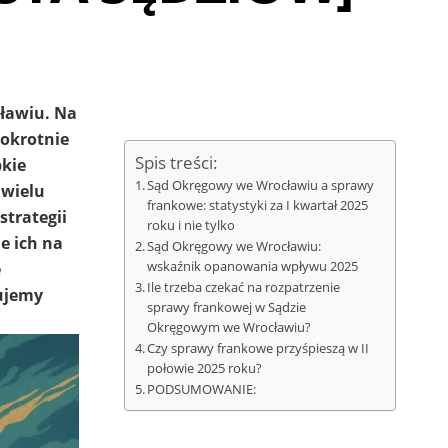
cławiu. Na
lokrotnie
Spis treści:
bkie
Sąd Okręgowy we Wrocławiu a sprawy
 wielu
frankowe: statystyki za I kwartał 2025
strategii
roku i nie tylko
e ich na
Sąd Okręgowy we Wrocławiu:
e
wskaźnik opanowania wpływu 2025
Ile trzeba czekać na rozpatrzenie
ujemy
sprawy frankowej w Sądzie
Okręgowym we Wrocławiu?
Czy sprawy frankowe przyśpieszą w II
połowie 2025 roku?
PODSUMOWANIE: