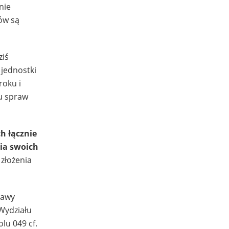
nie
ów są
ziś
 jednostki
roku i
wu spraw
h łącznie
nia swoich
 złożenia
rawy
 Wydziału
lu 049 cf.