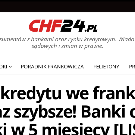
onsumentów z bankami oraz rynku kredytowym. Wiadom
sądowych i zmian w prawie.
OKI
PORADNIK FRANKOWICZA
FELIETONY
P
 kredytu we fran
z szybsze! Banki 
ki w 5 miesięcy [