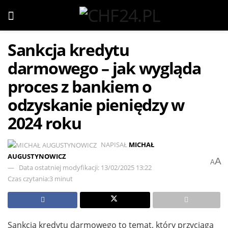
Sankcja kredytu
darmowego – jak wygląda
proces z bankiem o
odzyskanie pieniędzy w
2024 roku
NAPISAŁ
MICHAŁ
AUGUSTYNOWICZ
A
A
Data ostatniej modyfikacji: 13/02/2025 13:22
Czas czytania:3 minut
Sankcja kredytu darmowego to temat, który przyciąga