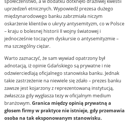
społeczeństwo, a w dodatku dotknęło drażliwej kwestii
uprzedzeń etnicznych. Wypowiedź prezesa dużego
międzynarodowego banku zabrzmiała niczym
oskarżenie klientów o ukryty antysemityzm, co w Polsce
– kraju o bolesnej historii II wojny światowej i
jednocześnie toczącym dyskursie o antysemityzmie –
ma szczególny ciężar.
Warto zaznaczyć, że sam wywiad opatrzony był
adnotacją, iż opinie Gdańskiego są prywatne i nie
odzwierciedlają oficjalnego stanowiska banku. Jednak
takie zastrzeżenie na niewiele się zdało – prezes banku
zawsze jest kojarzony z reprezentowaną instytucją,
zwłaszcza gdy wygłasza tezy w oficjalnym medium
branżowym.
Granica między opinią prywatną a
głosem firmy w praktyce nie istnieje, gdy przemawia
osoba na tak eksponowanym stanowisku.