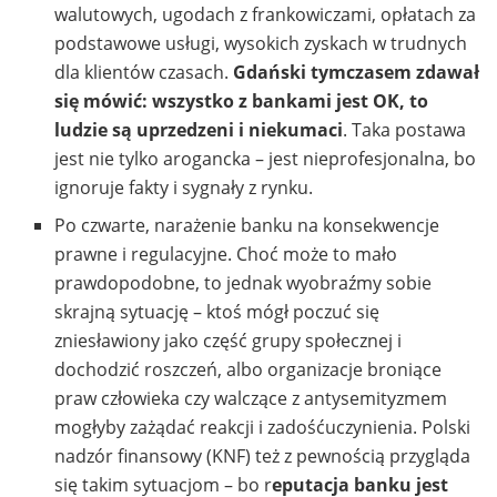
walutowych, ugodach z frankowiczami, opłatach za
podstawowe usługi, wysokich zyskach w trudnych
dla klientów czasach.
Gdański tymczasem zdawał
się mówić: wszystko z bankami jest OK, to
ludzie są uprzedzeni i niekumaci
. Taka postawa
jest nie tylko arogancka – jest nieprofesjonalna, bo
ignoruje fakty i sygnały z rynku.
Po czwarte, narażenie banku na konsekwencje
prawne i regulacyjne. Choć może to mało
prawdopodobne, to jednak wyobraźmy sobie
skrajną sytuację – ktoś mógł poczuć się
zniesławiony jako część grupy społecznej i
dochodzić roszczeń, albo organizacje broniące
praw człowieka czy walczące z antysemityzmem
mogłyby zażądać reakcji i zadośćuczynienia. Polski
nadzór finansowy (KNF) też z pewnością przygląda
się takim sytuacjom – bo r
eputacja banku jest