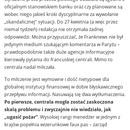
oficjalnym stanowiskiem banku oraz czy planowane są
wobec niego jakieś kroki dyscyplinarne za wywołanie
„skandalicznej” sytuacji. Do 27 kwietnia (a więc przez
niemal tydzień) redakcja nie otrzymała żadnej
odpowiedzi. Można przypuszczać, że Franknews nie był
jedynym medium szukającym komentarza w Paryżu –
prawdopodobnie także duże agencje informacyjne
kierowały pytania do francuskiej centrali. Mimo to
centrala nadal milczała.
To milczenie jest wymowne i dość nietypowe dla
globalnej instytucji finansowej w dobie błyskawicznego
przepływu informacji. Nasuwają się dwa wytłumaczenia.
Po pierwsze, centrala mogła zostać zaskoczona
skalą problemu i zwyczajnie nie wiedziała, jak
„ugasić pożar”
. Wysokiej rangi menedżer w jednym z
krajów popełnia wizerunkowe faux pas – zarząd