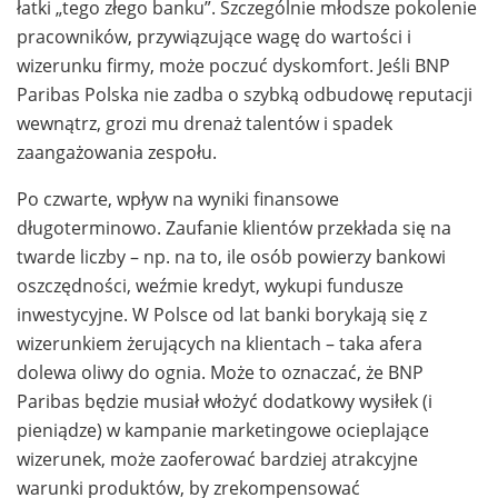
łatki „tego złego banku”. Szczególnie młodsze pokolenie
pracowników, przywiązujące wagę do wartości i
wizerunku firmy, może poczuć dyskomfort. Jeśli BNP
Paribas Polska nie zadba o szybką odbudowę reputacji
wewnątrz, grozi mu drenaż talentów i spadek
zaangażowania zespołu.
Po czwarte, wpływ na wyniki finansowe
długoterminowo. Zaufanie klientów przekłada się na
twarde liczby – np. na to, ile osób powierzy bankowi
oszczędności, weźmie kredyt, wykupi fundusze
inwestycyjne. W Polsce od lat banki borykają się z
wizerunkiem żerujących na klientach – taka afera
dolewa oliwy do ognia. Może to oznaczać, że BNP
Paribas będzie musiał włożyć dodatkowy wysiłek (i
pieniądze) w kampanie marketingowe ocieplające
wizerunek, może zaoferować bardziej atrakcyjne
warunki produktów, by zrekompensować