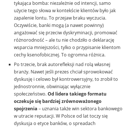
tykająca bomba: niezależnie od intencji, samo
użycie tego słowa w kontekście klientów było jak
zapalenie lontu. To przejaw braku wyczucia.
Oczywiście, banki mogą (a nawet powinny)
angażować się przeciw dyskryminacji, promować
różnorodność – ale tu nie chodziło o deklarację
wsparcia mniejszości, tylko o przypisanie klientom
cechy ksenofobicznej. To ogromna różnica.
Po trzecie, brak autorefleksji nad rolą własnej
branży. Nawet jeśli prezes chciał sprowokować
dyskusję i celowo był kontrowersyjny, to zrobił to
jednostronnie, obwiniając wyłącznie
społeczeństwo.
Od lidera takiego formatu
oczekuje się bardziej zrównoważonego
spojrzenia
– uznania także win sektora bankowego
w utracie reputacji. W Polsce od lat toczy się
dyskusja o etyce banków, o spreadach