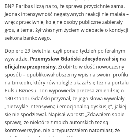
BNP Paribas liczą na to, że sprawa przycichnie sama.
Jednak intensywność negatywnych reakcji nie malała –
wręcz przeciwnie, kolejne osoby publiczne zabierały
głos, a temat żył własnym życiem w debacie o kondycji
sektora bankowego.
Dopiero 29 kwietnia, czyli ponad tydzień po feralnym
wywiadzie,
Przemysław Gdański zdecydował się na
oficjalne przeprosiny
. Zrobił to w dość nowoczesny
sposób – opublikował obszerny wpis na swoim profilu
na LinkedIn, który równolegle ukazał się też na portalu
Pulsu Biznesu. Ton wypowiedzi prezesa zmienił się o
180 stopni. Gdański przyznał, że jego słowa wywołały
„niezwykle intensywną i emocjonalną dyskusję”, jakiej
się nie spodziewał. Napisał wprost: „Zdawałem sobie
sprawę, że niektóre z moich autorskich tez są
kontrowersyjne, nie przypuszczałem natomiast, że