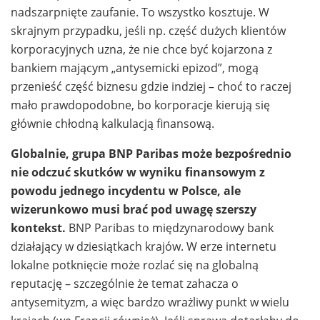
nadszarpnięte zaufanie. To wszystko kosztuje. W
skrajnym przypadku, jeśli np. część dużych klientów
korporacyjnych uzna, że nie chce być kojarzona z
bankiem mającym „antysemicki epizod”, mogą
przenieść część biznesu gdzie indziej – choć to raczej
mało prawdopodobne, bo korporacje kierują się
głównie chłodną kalkulacją finansową.
Globalnie, grupa BNP Paribas może bezpośrednio
nie odczuć skutków w wyniku finansowym z
powodu jednego incydentu w Polsce, ale
wizerunkowo musi brać pod uwagę szerszy
kontekst.
BNP Paribas to międzynarodowy bank
działający w dziesiątkach krajów. W erze internetu
lokalne potknięcie może rozlać się na globalną
reputację – szczególnie że temat zahacza o
antysemityzm, a więc bardzo wrażliwy punkt w wielu