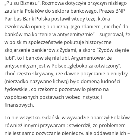
„Pulsu Biznesu”. Rozmowa dotyczyła przyczyn niskiego
zaufania Polaków do sektora bankowego. Prezes BNP
Paribas Bank Polska postawił wtedy tezę, która
zszokowała opinię publiczną. Jego zdaniem „niechęć do
banków ma korzenie w antysemityzmie” – sugerował, że
w polskim społeczeństwie pokutuje historyczne
skojarzenie bankierów z Żydami, a skoro “Żydów się nie
lubi”, to i banków się nie lubi. Argumentował, że
antysemityzm jest w Polsce „głęboko zakotwiczony”,
choć często skrywany, i że dawne pożyczanie pieniędzy
(nierzadko nazywane lichwą) było domeną ludności
żydowskiej, co rzekomo pozostawiło piętno na
współczesnych postawach wobec instytucji
finansowych.
To nie wszystko. Gdański w wywiadzie obarczył Polaków
również innymi przywarami: stwierdził, że problemem
nie jest samo pożyczanie pieniędzy, ale oddawanie ich –