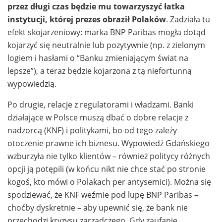
przez długi czas będzie mu towarzyszyć łatka
instytucji, której prezes obraził Polaków
. Zadziała tu
efekt skojarzeniowy: marka BNP Paribas mogła dotąd
kojarzyć się neutralnie lub pozytywnie (np. z zielonym
logiem i hasłami o “Banku zmieniającym świat na
lepsze”), a teraz będzie kojarzona z tą niefortunną
wypowiedzią.
Po drugie, relacje z regulatorami i władzami. Banki
działające w Polsce muszą dbać o dobre relacje z
nadzorcą (KNF) i politykami, bo od tego zależy
otoczenie prawne ich biznesu. Wypowiedź Gdańskiego
wzburzyła nie tylko klientów – również politycy różnych
opcji ją potępili (w końcu nikt nie chce stać po stronie
kogoś, kto mówi o Polakach per antysemici). Można się
spodziewać, że KNF weźmie pod lupę BNP Paribas –
choćby dyskretnie – aby upewnić się, że bank nie
przechodzi kryzysu zarządczego. Gdy zaufanie