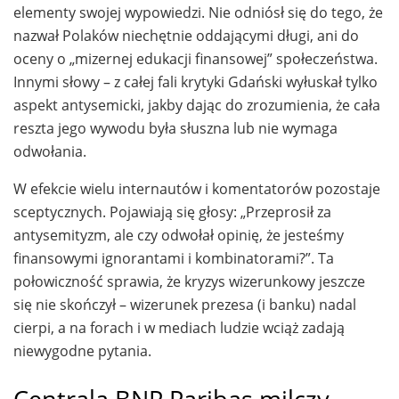
elementy swojej wypowiedzi. Nie odniósł się do tego, że
nazwał Polaków niechętnie oddającymi długi, ani do
oceny o „mizernej edukacji finansowej” społeczeństwa.
Innymi słowy – z całej fali krytyki Gdański wyłuskał tylko
aspekt antysemicki, jakby dając do zrozumienia, że cała
reszta jego wywodu była słuszna lub nie wymaga
odwołania.
W efekcie wielu internautów i komentatorów pozostaje
sceptycznych. Pojawiają się głosy: „Przeprosił za
antysemityzm, ale czy odwołał opinię, że jesteśmy
finansowymi ignorantami i kombinatorami?”. Ta
połowiczność sprawia, że kryzys wizerunkowy jeszcze
się nie skończył – wizerunek prezesa (i banku) nadal
cierpi, a na forach i w mediach ludzie wciąż zadają
niewygodne pytania.
Centrala BNP Paribas milczy –