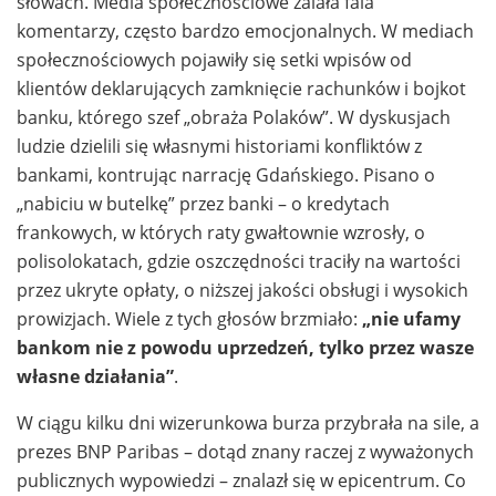
słowach. Media społecznościowe zalała fala
komentarzy, często bardzo emocjonalnych. W mediach
społecznościowych pojawiły się setki wpisów od
klientów deklarujących zamknięcie rachunków i bojkot
banku, którego szef „obraża Polaków”. W dyskusjach
ludzie dzielili się własnymi historiami konfliktów z
bankami, kontrując narrację Gdańskiego. Pisano o
„nabiciu w butelkę” przez banki – o kredytach
frankowych, w których raty gwałtownie wzrosły, o
polisolokatach, gdzie oszczędności traciły na wartości
przez ukryte opłaty, o niższej jakości obsługi i wysokich
prowizjach. Wiele z tych głosów brzmiało:
„nie ufamy
bankom nie z powodu uprzedzeń, tylko przez wasze
własne działania”
.
W ciągu kilku dni wizerunkowa burza przybrała na sile, a
prezes BNP Paribas – dotąd znany raczej z wyważonych
publicznych wypowiedzi – znalazł się w epicentrum. Co