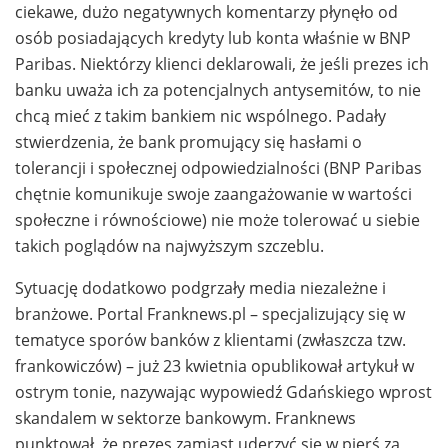
ciekawe, dużo negatywnych komentarzy płynęło od
osób posiadających kredyty lub konta właśnie w BNP
Paribas. Niektórzy klienci deklarowali, że jeśli prezes ich
banku uważa ich za potencjalnych antysemitów, to nie
chcą mieć z takim bankiem nic wspólnego. Padały
stwierdzenia, że bank promujący się hasłami o
tolerancji i społecznej odpowiedzialności (BNP Paribas
chętnie komunikuje swoje zaangażowanie w wartości
społeczne i równościowe) nie może tolerować u siebie
takich poglądów na najwyższym szczeblu.
Sytuację dodatkowo podgrzały media niezależne i
branżowe. Portal Franknews.pl – specjalizujący się w
tematyce sporów banków z klientami (zwłaszcza tzw.
frankowiczów) – już 23 kwietnia opublikował artykuł w
ostrym tonie, nazywając wypowiedź Gdańskiego wprost
skandalem w sektorze bankowym. Franknews
punktował, że prezes zamiast uderzyć się w pierś za