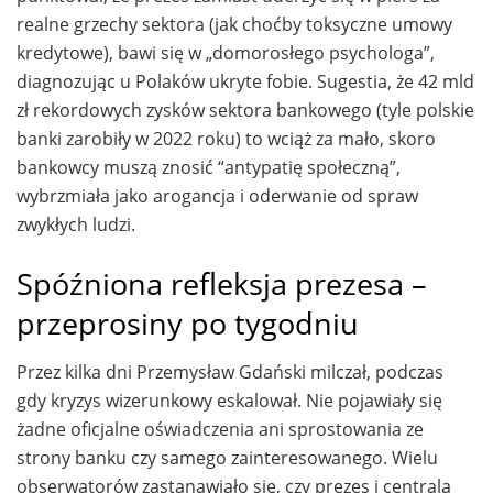
realne grzechy sektora (jak choćby toksyczne umowy
kredytowe), bawi się w „domorosłego psychologa”,
diagnozując u Polaków ukryte fobie. Sugestia, że 42 mld
zł rekordowych zysków sektora bankowego (tyle polskie
banki zarobiły w 2022 roku) to wciąż za mało, skoro
bankowcy muszą znosić “antypatię społeczną”,
wybrzmiała jako arogancja i oderwanie od spraw
zwykłych ludzi.
Spóźniona refleksja prezesa –
przeprosiny po tygodniu
Przez kilka dni Przemysław Gdański milczał, podczas
gdy kryzys wizerunkowy eskalował. Nie pojawiały się
żadne oficjalne oświadczenia ani sprostowania ze
strony banku czy samego zainteresowanego. Wielu
obserwatorów zastanawiało się, czy prezes i centrala