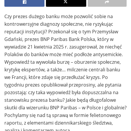
Czy prezes dużego banku może pozwolić sobie na
kontrowersyjne diagnozy społeczne, nie ryzykując
reputacji instytucji? Przekonał się o tym Przemysław
Gdański, prezes BNP Paribas Bank Polska, który w
wywiadzie 21 kwietnia 2025 r. zasugerował, że niechęć
Polaków do banków może mieć podłoże antysemickie.
Wypowiedź ta wywołała burzę – oburzenie społeczne,
krytykę ekspertów, a także… milczenie centrali banku
we Francji, które zdaje się przedłużać kryzys. Po
tygodniu prezes opublikował przeprosiny, ale pytania
pozostają: czy taka wypowiedź była dopuszczalna na
stanowisku prezesa banku? Jakie będą długofalowe
skutki dla wizerunku BNP Paribas – w Polsce i globalnie?
Pochylamy się nad tą sprawą w formie felietonowego
raportu, z elementami dziennikarskiego śledztwa,
analizą i komentarzem autora.