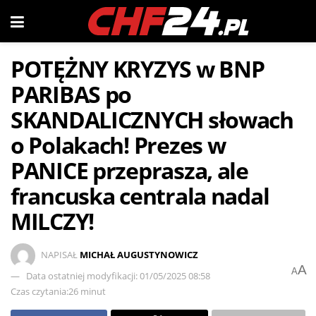
POTĘŻNY KRYZYS w BNP
PARIBAS po
SKANDALICZNYCH słowach
o Polakach! Prezes w
PANICE przeprasza, ale
francuska centrala nadal
MILCZY!
NAPISAŁ
MICHAŁ AUGUSTYNOWICZ
A
A
Data ostatniej modyfikacji: 01/05/2025 08:58
Czas czytania:26 minut