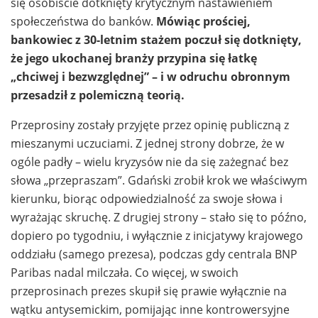
się osobiście dotknięty krytycznym nastawieniem
społeczeństwa do banków.
Mówiąc prościej,
bankowiec z 30-letnim stażem poczuł się dotknięty,
że jego ukochanej branży przypina się łatkę
„chciwej i bezwzględnej” – i w odruchu obronnym
przesadził z polemiczną teorią.
Przeprosiny zostały przyjęte przez opinię publiczną z
mieszanymi uczuciami. Z jednej strony dobrze, że w
ogóle padły – wielu kryzysów nie da się zażegnać bez
słowa „przepraszam”. Gdański zrobił krok we właściwym
kierunku, biorąc odpowiedzialność za swoje słowa i
wyrażając skruchę. Z drugiej strony – stało się to późno,
dopiero po tygodniu, i wyłącznie z inicjatywy krajowego
oddziału (samego prezesa), podczas gdy centrala BNP
Paribas nadal milczała. Co więcej, w swoich
przeprosinach prezes skupił się prawie wyłącznie na
wątku antysemickim, pomijając inne kontrowersyjne