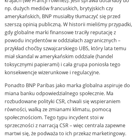
krajach (we Francji również). Jeśli sprawa dotarłaby do
np. dużych mediów francuskich, brytyjskich czy
amerykańskich, BNP musiałby tłumaczyć się przed
szerszą opinią publiczną. W historii mieliśmy przypadki,
gdy globalne marki finansowe traciły reputację z
powodu incydentów w oddziałach zagranicznych –
przykład choćby szwajcarskiego UBS, który lata temu
miał skandal w amerykańskim oddziale (handel
toksycznymi papierami) i cała grupa poniosła tego
konsekwencje wizerunkowe i regulacyjne.
Ponadto BNP Paribas jako marka globalna aspiruje do
miana banku odpowiedzialnego społecznie. Ma
rozbudowane polityki CSR, chwali się wspieraniem
równości, walką ze zmianami klimatu, pomocą
społecznościom. Tego typu incydent stoi w
sprzeczności z narracją CSR – więc centrala zapewne
martwi się, że podważa to ich przekaz marketingowy.