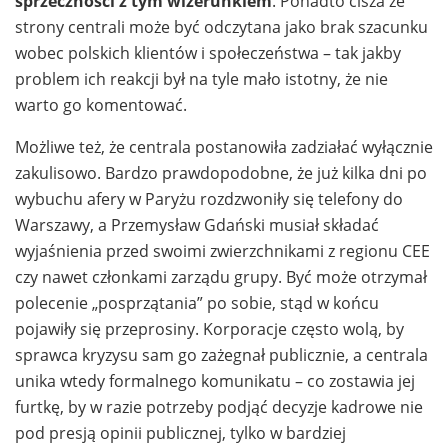
sprzeczności z tym wizerunkiem
. Ponadto cisza ze
strony centrali może być odczytana jako brak szacunku
wobec polskich klientów i społeczeństwa – tak jakby
problem ich reakcji był na tyle mało istotny, że nie
warto go komentować.
Możliwe też, że centrala postanowiła zadziałać wyłącznie
zakulisowo. Bardzo prawdopodobne, że już kilka dni po
wybuchu afery w Paryżu rozdzwoniły się telefony do
Warszawy, a Przemysław Gdański musiał składać
wyjaśnienia przed swoimi zwierzchnikami z regionu CEE
czy nawet członkami zarządu grupy. Być może otrzymał
polecenie „posprzątania” po sobie, stąd w końcu
pojawiły się przeprosiny. Korporacje często wolą, by
sprawca kryzysu sam go zażegnał publicznie, a centrala
unika wtedy formalnego komunikatu – co zostawia jej
furtkę, by w razie potrzeby podjąć decyzje kadrowe nie
pod presją opinii publicznej, tylko w bardziej