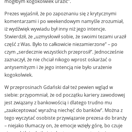
mógłbym kogokolwiek urazić”.
Prezes wyjaśnił, że po zapoznaniu się z krytycznymi
komentarzami i po weekendowym namyśle zrozumiał,
iż wydźwięk wywiadu był inny niż jego intencje.
Stwierdził, że „uzmysłowił sobie, że swoimi tezami uraził
część z Was. Było to całkowicie niezamierzone” – po
czym „serdecznie wszystkich przeprosił”. Jednocześnie
zaznaczył, że nie chciał nikogo wprost oskarżać o
antysemityzm i że jego intencją nie było urażenie
kogokolwiek.
W przeprosinach Gdański dał też pewien wgląd w
siebie: przypomniał, że od początku kariery zawodowej
jest związany z bankowością i dlatego trudno mu
„zaakceptować wyraźną niechęć do banków”. Można z
tego wyczytać osobiste przywiązanie prezesa do branży
– niejako tłumaczy on, że emocje wzięły górę, bo czuje