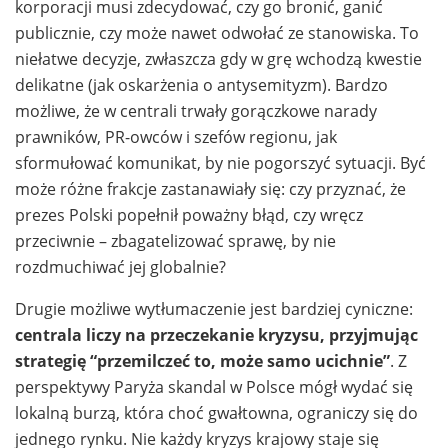
korporacji musi zdecydować, czy go bronić, ganić
publicznie, czy może nawet odwołać ze stanowiska. To
niełatwe decyzje, zwłaszcza gdy w grę wchodzą kwestie
delikatne (jak oskarżenia o antysemityzm). Bardzo
możliwe, że w centrali trwały gorączkowe narady
prawników, PR-owców i szefów regionu, jak
sformułować komunikat, by nie pogorszyć sytuacji. Być
może różne frakcje zastanawiały się: czy przyznać, że
prezes Polski popełnił poważny błąd, czy wręcz
przeciwnie – zbagatelizować sprawę, by nie
rozdmuchiwać jej globalnie?
Drugie możliwe wytłumaczenie jest bardziej cyniczne:
centrala liczy na przeczekanie kryzysu, przyjmując
strategię “przemilczeć to, może samo ucichnie”
. Z
perspektywy Paryża skandal w Polsce mógł wydać się
lokalną burzą, która choć gwałtowna, ograniczy się do
jednego rynku. Nie każdy kryzys krajowy staje się