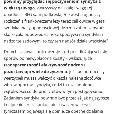
powinny przyglądać się poczynaniom syndyka z
większą uwagą
, zważywszy na skalę i wagę tej
upadłości. BFG sam podkreśla, że kwestia ugód czy
rozliczeń z frankowiczami leży teraz całkowicie w gestii
syndyka masy upadłościowej . Można zatem zapytać:
skoro cała odpowiedzialność spoczywa na syndyku i
nadzorze sądowym, to czy ten nadzór działa właściwie?
Dotychczasowe kontrowersje – od przedłużających się
sporów po niewypłacone koszty – wskazują, że
transparentność i efektywność nadzoru
pozostawiają wiele do życzenia
. Jeśli pełnomocnicy
wierzycieli muszą walczyć o każdą należną złotówkę
wbrew oporowi syndyka, rodzi to uzasadnione
wątpliwości co do priorytetów w tym postępowaniu.
Zadaniem syndyka powinno być przecież jak najszybsze
i najpełniejsze zaspokojenie roszczeń wierzycieli –
tymczasem pojawiają się opinie, że obecne działania