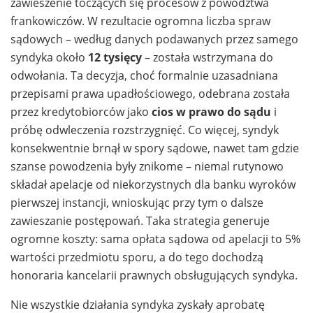
zawieszenie toczących się procesów z powództwa
frankowiczów. W rezultacie ogromna liczba spraw
sądowych – według danych podawanych przez samego
syndyka około
12 tysięcy
– została wstrzymana do
odwołania. Ta decyzja, choć formalnie uzasadniana
przepisami prawa upadłościowego, odebrana została
przez kredytobiorców jako
cios w prawo do sądu
i
próbę odwleczenia rozstrzygnięć. Co więcej, syndyk
konsekwentnie brnął w spory sądowe, nawet tam gdzie
szanse powodzenia były znikome – niemal rutynowo
składał apelacje od niekorzystnych dla banku wyroków
pierwszej instancji, wnioskując przy tym o dalsze
zawieszanie postępowań. Taka strategia generuje
ogromne koszty: sama opłata sądowa od apelacji to 5%
wartości przedmiotu sporu, a do tego dochodzą
honoraria kancelarii prawnych obsługujących syndyka.
Nie wszystkie działania syndyka zyskały aprobatę