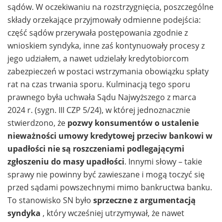
sądów. W oczekiwaniu na rozstrzygnięcia, poszczególne
składy orzekające przyjmowały odmienne podejścia:
część sądów przerywała postępowania zgodnie z
wnioskiem syndyka, inne zaś kontynuowały procesy z
jego udziałem, a nawet udzielały kredytobiorcom
zabezpieczeń w postaci wstrzymania obowiązku spłaty
rat na czas trwania sporu. Kulminacją tego sporu
prawnego była uchwała Sądu Najwyższego z marca
2024 r. (sygn. III CZP 5/24), w której jednoznacznie
stwierdzono, że
pozwy konsumentów o ustalenie
nieważności umowy kredytowej przeciw bankowi w
upadłości nie są roszczeniami podlegającymi
zgłoszeniu do masy upadłości
. Innymi słowy – takie
sprawy nie powinny być zawieszane i mogą toczyć się
przed sądami powszechnymi mimo bankructwa banku.
To stanowisko SN było
sprzeczne z argumentacją
syndyka
, który wcześniej utrzymywał, że nawet