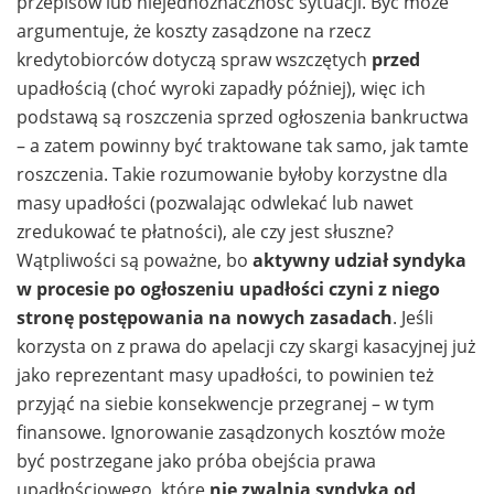
przepisów lub niejednoznaczność sytuacji. Być może
argumentuje, że koszty zasądzone na rzecz
kredytobiorców dotyczą spraw wszczętych
przed
upadłością (choć wyroki zapadły później), więc ich
podstawą są roszczenia sprzed ogłoszenia bankructwa
– a zatem powinny być traktowane tak samo, jak tamte
roszczenia. Takie rozumowanie byłoby korzystne dla
masy upadłości (pozwalając odwlekać lub nawet
zredukować te płatności), ale czy jest słuszne?
Wątpliwości są poważne, bo
aktywny udział syndyka
w procesie po ogłoszeniu upadłości czyni z niego
stronę postępowania na nowych zasadach
. Jeśli
korzysta on z prawa do apelacji czy skargi kasacyjnej już
jako reprezentant masy upadłości, to powinien też
przyjąć na siebie konsekwencje przegranej – w tym
finansowe. Ignorowanie zasądzonych kosztów może
być postrzegane jako próba obejścia prawa
upadłościowego, które
nie zwalnia syndyka od