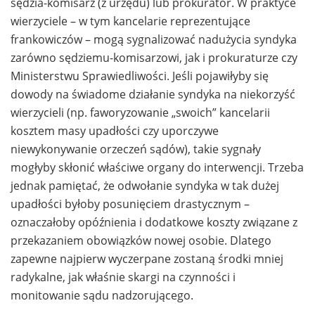
sędzia-komisarz (z urzędu) lub prokurator. W praktyce
wierzyciele – w tym kancelarie reprezentujące
frankowiczów – mogą sygnalizować nadużycia syndyka
zarówno sędziemu-komisarzowi, jak i prokuraturze czy
Ministerstwu Sprawiedliwości. Jeśli pojawiłyby się
dowody na świadome działanie syndyka na niekorzyść
wierzycieli (np. faworyzowanie „swoich” kancelarii
kosztem masy upadłości czy uporczywe
niewykonywanie orzeczeń sądów), takie sygnały
mogłyby skłonić właściwe organy do interwencji. Trzeba
jednak pamiętać, że odwołanie syndyka w tak dużej
upadłości byłoby posunięciem drastycznym –
oznaczałoby opóźnienia i dodatkowe koszty związane z
przekazaniem obowiązków nowej osobie. Dlatego
zapewne najpierw wyczerpane zostaną środki mniej
radykalne, jak właśnie skargi na czynności i
monitowanie sądu nadzorującego.