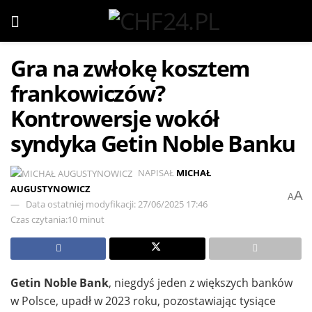
Gra na zwłokę kosztem
frankowiczów?
Kontrowersje wokół
syndyka Getin Noble Banku
NAPISAŁ
MICHAŁ
AUGUSTYNOWICZ
A
A
Data ostatniej modyfikacji: 27/06/2025 17:46
Czas czytania:10 minut
Getin Noble Bank
, niegdyś jeden z większych banków
w Polsce, upadł w 2023 roku, pozostawiając tysiące