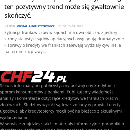
ten pozytywny trend może się gwałtownie
skończyć.
NAPISAŁ
MICHAŁ AUGUSTYNOWICZ
21 GRUDNIA 2025
Sytuacja frankowiczów w sądach ma dwa oblicza. Z jednej
strony statystyki sądów apelacyjnych wyglądają dramatycznie
– sprawy o kredyty we frankach zalewają wydziały cywilne, a
na termin rozprawy...
Serwis informacyjno-publicystyczny poświęcony kredytom i
sporom konsumentów z bankami. Publikujemy wiadomości,
analizy i komentarze dotyczące kredytów we frankach oraz w
złotówkach. Śledzimy wyroki sądowe, zmiany w prawie i oferty
ugodowe, aby kredytobiorcy mogli być na bieżąco z aktualnymi
wydarzeniami.
W serwisie znajdziesz także materiały informacyjne, poradniki o