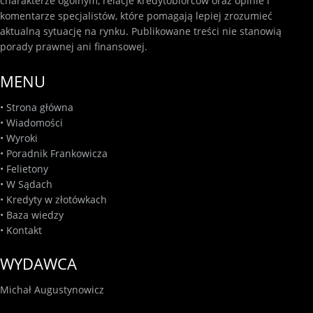
charakterze ogólnym, relacje kredytobiorców oraz opinie i
komentarze specjalistów, które pomagają lepiej zrozumieć
aktualną sytuację na rynku. Publikowane treści nie stanowią
porady prawnej ani finansowej.
MENU
•
Strona główna
•
Wiadomości
•
Wyroki
•
Poradnik Frankowicza
•
Felietony
•
W Sądach
•
Kredyty w złotówkach
•
Baza wiedzy
•
Kontakt
WYDAWCA
Michał Augustynowicz