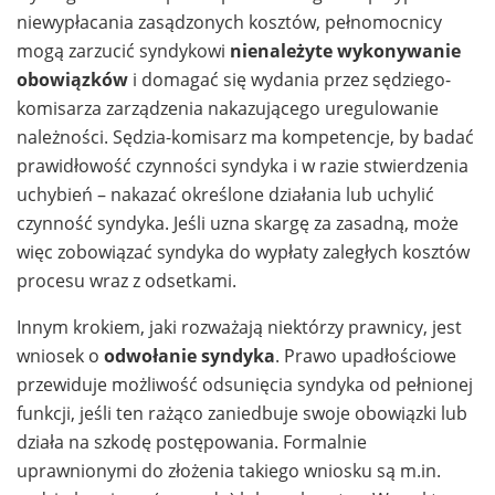
niewypłacania zasądzonych kosztów, pełnomocnicy
mogą zarzucić syndykowi
nienależyte wykonywanie
obowiązków
i domagać się wydania przez sędziego-
komisarza zarządzenia nakazującego uregulowanie
należności. Sędzia-komisarz ma kompetencje, by badać
prawidłowość czynności syndyka i w razie stwierdzenia
uchybień – nakazać określone działania lub uchylić
czynność syndyka. Jeśli uzna skargę za zasadną, może
więc zobowiązać syndyka do wypłaty zaległych kosztów
procesu wraz z odsetkami.
Innym krokiem, jaki rozważają niektórzy prawnicy, jest
wniosek o
odwołanie syndyka
. Prawo upadłościowe
przewiduje możliwość odsunięcia syndyka od pełnionej
funkcji, jeśli ten rażąco zaniedbuje swoje obowiązki lub
działa na szkodę postępowania. Formalnie
uprawnionymi do złożenia takiego wniosku są m.in.