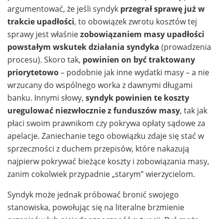
argumentować, że jeśli syndyk
przegrał sprawę już w
trakcie upadłości
, to obowiązek zwrotu kosztów tej
sprawy jest właśnie
zobowiązaniem masy upadłości
powstałym wskutek działania syndyka
(prowadzenia
procesu). Skoro tak,
powinien on być traktowany
priorytetowo
– podobnie jak inne wydatki masy – a nie
wrzucany do wspólnego worka z dawnymi długami
banku. Innymi słowy,
syndyk powinien te koszty
uregulować niezwłocznie z funduszów masy
, tak jak
płaci swoim prawnikom czy pokrywa opłaty sądowe za
apelacje. Zaniechanie tego obowiązku zdaje się stać w
sprzeczności z duchem przepisów, które nakazują
najpierw pokrywać bieżące koszty i zobowiązania masy,
zanim cokolwiek przypadnie „starym” wierzycielom.
Syndyk może jednak próbować bronić swojego
stanowiska, powołując się na literalne brzmienie