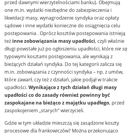
przed dawnymi wierzytelnościami banku). Obejmują
one m.in. wydatki niezbędne do zabezpieczenia i
likwidacji masy, wynagrodzenie syndyka oraz opłaty
sądowe i inne wydatki konieczne do osiągnięcia celu
postępowania . Oprócz kosztów postępowania istnieją
też
inne zobowiązania masy upadłości
, czyli właśnie
długi powstałe już po ogłoszeniu upadłości, które
nie są
typowymi kosztami postępowania, ale wynikają z
bieżących działań syndyka. Do tej kategorii zalicza się
m.in. zobowiązania z czynności syndyka – np. z umów,
które zawarł, czy też z działań, jakie podjął w trakcie
upadłości.
Wynikające z tych działań długi masy
upadłości co do zasady również powinny być
zaspokajane na bieżąco z majątku upadłego
, przed
zaspokojeniem „starych” wierzycieli.
Gdzie w tym układzie mieszczą się zasądzone koszty
procesowe dla frankowiczów? Można przekonująco