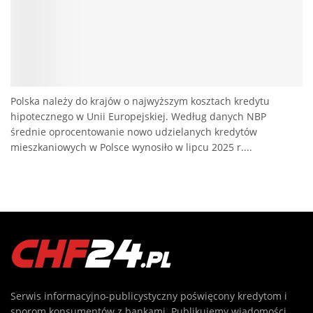
Polska należy do krajów o najwyższym kosztach kredytu
hipotecznego w Unii Europejskiej. Według danych NBP
średnie oprocentowanie nowo udzielanych kredytów
mieszkaniowych w Polsce wynosiło w lipcu 2025 r....
Serwis informacyjno-publicystyczny poświęcony kredytom i
sporom konsumentów z bankami. Publikujemy wiadomości,