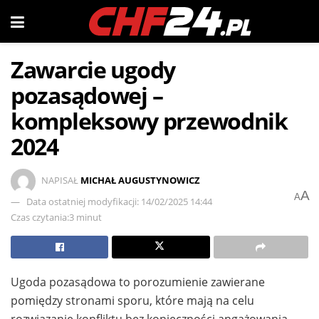
Zawarcie ugody
pozasądowej –
kompleksowy przewodnik
2024
NAPISAŁ
MICHAŁ AUGUSTYNOWICZ
A
A
Data ostatniej modyfikacji: 14/02/2025 14:44
Czas czytania:3 minut
Ugoda pozasądowa to porozumienie zawierane
pomiędzy stronami sporu, które mają na celu
rozwiązanie konfliktu bez konieczności angażowania