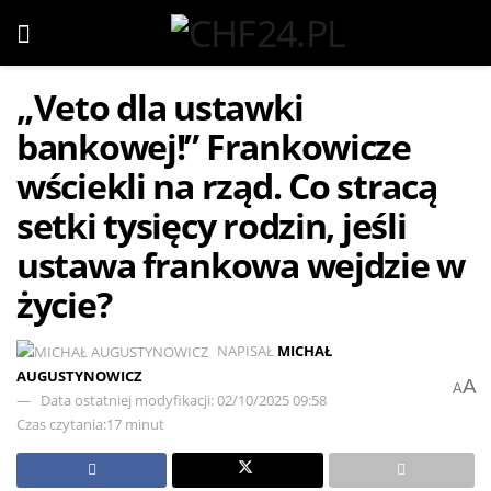
„Veto dla ustawki
bankowej!” Frankowicze
wściekli na rząd. Co stracą
setki tysięcy rodzin, jeśli
ustawa frankowa wejdzie w
życie?
NAPISAŁ
MICHAŁ
AUGUSTYNOWICZ
A
A
Data ostatniej modyfikacji: 02/10/2025 09:58
Czas czytania:17 minut