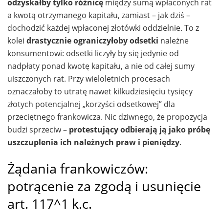
odzyskałby tylko różnicę
między sumą wpłaconych rat
a kwotą otrzymanego kapitału, zamiast – jak dziś –
dochodzić każdej wpłaconej złotówki oddzielnie. To z
kolei
drastycznie ograniczyłoby odsetki
należne
konsumentowi: odsetki liczyły by się jedynie od
nadpłaty ponad kwotę kapitału, a nie od całej sumy
uiszczonych rat. Przy wieloletnich procesach
oznaczałoby to utratę nawet kilkudziesięciu tysięcy
złotych potencjalnej „korzyści odsetkowej” dla
przeciętnego frankowicza. Nic dziwnego, że propozycja
budzi sprzeciw –
protestujący odbierają ją jako próbę
uszczuplenia ich należnych praw i pieniędzy
.
Żądania frankowiczów:
potrącenie za zgodą i usunięcie
art. 117^1 k.c.