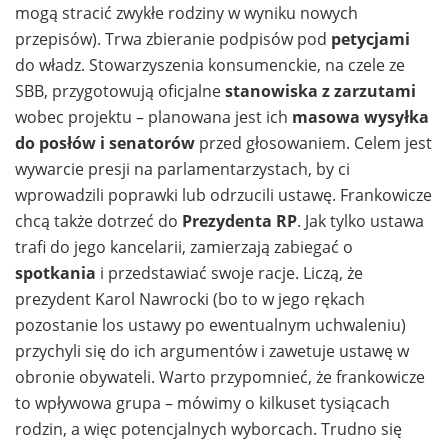
mogą stracić zwykłe rodziny w wyniku nowych
przepisów). Trwa zbieranie podpisów pod
petycjami
do władz. Stowarzyszenia konsumenckie, na czele ze
SBB, przygotowują oficjalne
stanowiska z zarzutami
wobec projektu – planowana jest ich
masowa wysyłka
do posłów i senatorów
przed głosowaniem. Celem jest
wywarcie presji na parlamentarzystach, by ci
wprowadzili poprawki lub odrzucili ustawę. Frankowicze
chcą także dotrzeć do
Prezydenta RP
. Jak tylko ustawa
trafi do jego kancelarii, zamierzają zabiegać o
spotkania
i przedstawiać swoje racje. Liczą, że
prezydent Karol Nawrocki (bo to w jego rękach
pozostanie los ustawy po ewentualnym uchwaleniu)
przychyli się do ich argumentów i zawetuje ustawę w
obronie obywateli. Warto przypomnieć, że frankowicze
to wpływowa grupa – mówimy o kilkuset tysiącach
rodzin, a więc potencjalnych wyborcach. Trudno się