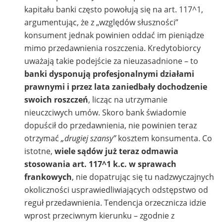
kapitału banki często powołują się na art. 117^1,
argumentując, że z „względów słuszności”
konsument jednak powinien oddać im pieniądze
mimo przedawnienia roszczenia. Kredytobiorcy
uważają takie podejście za nieuzasadnione – to
banki dysponują profesjonalnymi działami
prawnymi i przez lata zaniedbały dochodzenie
swoich roszczeń
, licząc na utrzymanie
nieuczciwych umów. Skoro bank świadomie
dopuścił do przedawnienia, nie powinien teraz
otrzymać
„drugiej szansy”
kosztem konsumenta. Co
istotne,
wiele sądów już teraz odmawia
stosowania art. 117^1 k.c. w sprawach
frankowych
, nie dopatrując się tu nadzwyczajnych
okoliczności usprawiedliwiających odstępstwo od
reguł przedawnienia. Tendencja orzecznicza idzie
wprost przeciwnym kierunku – zgodnie z