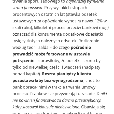
trwania sporu sądowego to
najbardziej wymierna
strata finansowa
. Przy wysokich stopach
procentowych ostatnich lat (stawka odsetek
ustawowych za opóźnienie wynosiła nawet 12% w
skali roku), kilkuletni proces przeciw bankowi mógł
oznaczać dla konsumenta dodatkowe dziesiątki
tysięcy złotych należnych odsetek. Rozliczenie
według teorii salda – do czego
pośrednio
prowadzić może forsowane w ustawie
potrącenie
– sprawiłoby, że odsetki liczono by
tylko od niewielkiej części świadczeń (nadpłaty
ponad kapitał).
Reszta pieniędzy klienta
pozostawałaby bez wynagrodzenia
, choć to
bank obracał nimi w trakcie trwania umowy i
procesu. Frankowicze przywołują tu zasadę, iż
nikt
nie powinien finansować za darmo przedsiębiorcy,
który stosował klauzule niedozwolone
. Obawiają się
więc, że ustawa frankowa przekreśli praktyczne