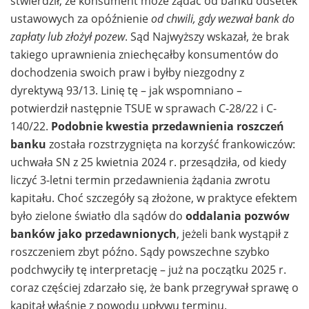
stwierdził, że konsument może żądać od banku odsetek
ustawowych za opóźnienie
od chwili, gdy wezwał bank do
zapłaty lub złożył pozew
. Sąd Najwyższy wskazał, że brak
takiego uprawnienia zniechęcałby konsumentów do
dochodzenia swoich praw i byłby niezgodny z
dyrektywą 93/13. Linię tę – jak wspomniano –
potwierdził następnie TSUE w sprawach C-28/22 i C-
140/22.
Podobnie kwestia przedawnienia roszczeń
banku
została rozstrzygnięta na korzyść frankowiczów:
uchwała SN z 25 kwietnia 2024 r. przesądziła, od kiedy
liczyć 3-letni termin przedawnienia żądania zwrotu
kapitału. Choć szczegóły są złożone, w praktyce efektem
było zielone światło dla sądów do
oddalania pozwów
banków jako przedawnionych
, jeżeli bank wystąpił z
roszczeniem zbyt późno. Sądy powszechne szybko
podchwyciły tę interpretację – już na początku 2025 r.
coraz częściej zdarzało się, że bank przegrywał sprawę o
kapitał właśnie z powodu upływu terminu.