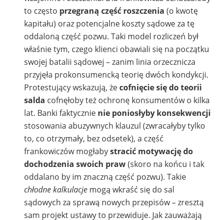
to często
przegraną część roszczenia
(o kwotę
kapitału) oraz potencjalne koszty sądowe za tę
oddaloną część pozwu. Taki model rozliczeń był
właśnie tym, czego klienci obawiali się na początku
swojej batalii sądowej – zanim linia orzecznicza
przyjęła prokonsumencką teorię dwóch kondykcji.
Protestujący wskazują, że
cofnięcie się do teorii
salda
cofnęłoby też ochronę konsumentów o kilka
lat. Banki faktycznie
nie poniosłyby konsekwencji
stosowania abuzywnych klauzul (zwracałyby tylko
to, co otrzymały, bez odsetek), a część
frankowiczów mogłaby
stracić motywację do
dochodzenia swoich praw
(skoro na końcu i tak
oddalano by im znaczną część pozwu). Takie
chłodne kalkulacje
mogą wkraść się do sal
sądowych za sprawą nowych przepisów – zresztą
sam projekt ustawy to przewiduje. Jak zauważają