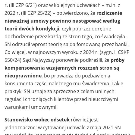
r. (III CZP 6/21) oraz w kolejnych uchwałach – m.in. z
2022 r. (III CZP 25/22) – potwierdzono, że
rozliczenie
nieważnej umowy powinno następować według
teorii dwóch kondykcji
, czyli poprzez odrębne
dochodzenie przez każdą ze stron tego, co świadczyła.
SN odrzucił wprost teorię salda forsowaną przez banki.
Co więcej, w najnowszym wyroku z 2024 r. (sygn. II CSKP
550/24) Sąd Najwyższy ponownie podkreślił, że
próby
kompensowania wzajemnych roszczeń stron są
nieuprawnione
, bo prowadzą do pozbawienia
konsumenta części należnego mu świadczenia. Takie
praktyki SN uznaje za sprzeczne z celem unijnych
regulacji chroniących klientów przed nieuczciwymi
warunkami umownymi.
Stanowisko wobec odsetek
również jest
jednoznaczne: w cytowanej uchwale z maja 2021 SN