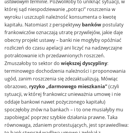
ustawowym terminie
. Pozwoliłoby to uniknąć sytuacji, w
której sąd niespodziewanie „potrąci” roszczenia w
wyroku i uszczupli należność konsumenta o kwotę
kapitału. Natomiast z perspektywy
banków
postulaty
frankowiczów oznaczają utratę przywilejów, jakie daje
obecny projekt ustawy – banki nie mogłyby opóźniać
rozliczeń do czasu apelacji ani liczyć na nadzwyczajne
potraktowanie ich przedawnionych roszczeń.
Zmuszałoby to sektor do
większej dyscypliny
:
terminowego dochodzenia należności i proponowania
ugód, zanim roszczenia się zdezaktualizują. Mówiąc
obrazowo,
ryzyko „darmowego mieszkania”
(czyli
sytuacji, w której frankowicz unieważnia umowę i nie
oddaje bankowi nawet pożyczonego kapitału)
spoczęłoby znów na bankach – i to one musiałyby mu
zapobiegać poprzez szybkie działania prawne. Taka
równowaga, zdaniem protestujących, jest sprawiedliwa:
to bank stworzył wadliwą umowę i zwlekał z