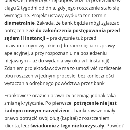
pierwszej merytorycznej odpowiedzi na pozew albo w
ciągu 2 tygodni od dnia, gdy jego roszczenie stało się
wymagalne. Projekt ustawy wydłuża ten termin
diametralnie
. Zakłada, że bank będzie mógł zgłaszać
potrącenie
aż do zakończenia postępowania przed
sądem II instancji
– praktycznie tuż przed
prawomocnym wyrokiem (do zamknięcia rozprawy
apelacyjnej, a przy rozpoznaniu na posiedzeniu
niejawnym – aż do wydania wyroku w II instancji).
Zdaniem projektodawców ma to umożliwić rozliczenie
obu roszczeń w jednym procesie, bez konieczności
wytaczania odrębnego powództwa przez bank.
Frankowicze oraz ich prawnicy oceniają jednak taką
zmianę krytycznie. Po pierwsze,
potrącenie nie jest
żadnym nowym narzędziem
– banki zawsze miały
prawo potrącić swój dług (kapitał) z roszczeniem
klienta, lecz
świadomie z tego nie korzystały
. Powód?