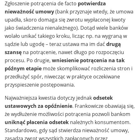
Zgłoszenie potrącenia de facto
potwierdza
nieważność umowy
(bank przyznaje wtedy, że umowa
upadła, skoro domaga się zwrotu wypłaconej kwoty
jako świadczenia nienależnego). Dotąd wiele banków
wolało unikać takiego kroku, licząc np. na wygraną w
sądzie lub ugodę – teraz ustawa ma im dać
drugą
szansę
na potrącenie, nawet długo po rozpoczęciu
procesu. Po drugie,
wniesienie potrącenia na tak
późnym etapie
może skomplikować rozliczenia stron i
przedłużyć spór, niwecząc w praktyce oczekiwane
przyspieszenie postępowania.
Najważniejsza kwestia dotyczy jednak
odsetek
ustawowych za opóźnienie
. Frankowicze obawiają się,
że wydłużenie możliwości potrącenia pozwoli bankom
uniknąć płacenia odsetek
należnych konsumentom.
Standardowo, gdy sąd stwierdza nieważność umowy,
zasądza zwrot wszystkich zapłaconych przez