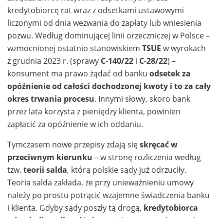
kredytobiorcę rat wraz z odsetkami ustawowymi
liczonymi od dnia wezwania do zapłaty lub wniesienia
pozwu. Według dominującej linii orzeczniczej w Polsce –
wzmocnionej ostatnio stanowiskiem
TSUE
w wyrokach
z grudnia 2023 r. (sprawy
C-140/22
i
C-28/22
) –
konsument ma prawo żądać od banku
odsetek za
opóźnienie od całości dochodzonej kwoty i to za cały
okres trwania procesu
. Innymi słowy, skoro bank
przez lata korzysta z pieniędzy klienta, powinien
zapłacić za opóźnienie w ich oddaniu.
Tymczasem nowe przepisy zdają się
skręcać w
przeciwnym kierunku
– w stronę rozliczenia według
tzw.
teorii salda
, którą polskie sądy już odrzuciły.
Teoria salda zakłada, że przy unieważnieniu umowy
należy po prostu potrącić wzajemne świadczenia banku
i klienta. Gdyby sądy poszły tą drogą,
kredytobiorca