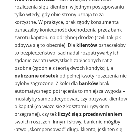
rozliczenia się z klientem w jednym postępowaniu
tylko wtedy, gdy obie strony uznają to za
korzystne. W praktyce, brak zgody konsumenta
oznaczałby konieczność dochodzenia przez bank
zwrotu kapitału na odrębnej drodze (czyli tak jak
odbywa się to obecnie). Dla
klientów
oznaczałoby
to bezpieczeństwo: sąd nadal rozpatrywałby ich
żądanie zwrotu wszystkich zapłaconych rat z
osobna (zgodnie z teorią dwóch kondykcji), a
naliczanie odsetek
od pełnej kwoty roszczenia nie
byłoby zagrożone. Z kolei dla
banków
brak
automatycznego potrącenia to mniejsza wygoda –
musiałyby same zdecydować, czy pozywać klientów
o kapitał (co wiąże się z kosztami i ryzykiem
przegranej), czy też
liczyć się z przedawnieniem
swoich roszczeń. Innymi słowy, bank nie mógłby
łatwo „skompensować” długu klienta, jeśli ten się