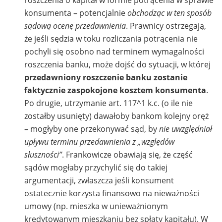
konsumenta – potencjalnie
obchodząc w ten sposób
sądową ocenę przedawnienia
. Prawnicy ostrzegają,
że jeśli sędzia w toku rozliczania potrącenia nie
pochyli się osobno nad terminem wymagalności
roszczenia banku, może dojść do sytuacji, w której
przedawniony roszczenie banku zostanie
faktycznie zaspokojone kosztem konsumenta
.
Po drugie, utrzymanie art. 117^1 k.c. (o ile nie
zostałby usunięty) dawałoby bankom kolejny oręż
– mogłyby one przekonywać sąd, by
nie uwzględniał
upływu terminu przedawnienia z „względów
słuszności”
. Frankowicze obawiają się, że część
sądów mogłaby przychylić się do takiej
argumentacji, zwłaszcza jeśli konsument
ostatecznie korzysta finansowo na nieważności
umowy (np. mieszka w unieważnionym
kredytowanym mieszkaniu bez spłaty kapitału). W