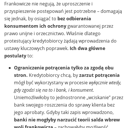
Frankowicze nie negują, że uproszczenie i
przyspieszenie postępowań jest potrzebne – domagają
się jednak, by osiągać to
bez odbierania
konsumentom ich ochrony
gwarantowanej przez
prawo unijne i orzecznictwo. Właśnie dlatego
protestujący kredytobiorcy żądają wprowadzenia do
ustawy kluczowych poprawek.
Ich dwa główne
postulaty
to:
Ograniczenie potrącenia tylko za zgodą obu
stron.
Kredytobiorcy chcą, by
zarzut potrącenia
mógł być wykorzystany w procesie
wyłącznie wtedy,
gdy zgodzi się na to i bank, i konsument
.
Uniemożliwiłoby to jednostronne „wciskanie” przez
bank swojego roszczenia do sprawy klienta bez
jego aprobaty. Gdyby taki zapis wprowadzono,
banki nie mogłyby narzucić teorii salda wbrew
woli frankowicza
– zachowałyby możliwość