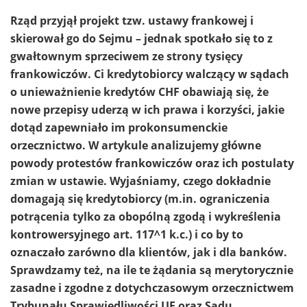
Rząd przyjął projekt tzw. ustawy frankowej i
skierował go do Sejmu – jednak spotkało się to z
gwałtownym sprzeciwem ze strony tysięcy
frankowiczów. Ci kredytobiorcy walczący w sądach
o unieważnienie kredytów CHF obawiają się, że
nowe przepisy uderzą w ich prawa i korzyści, jakie
dotąd zapewniało im prokonsumenckie
orzecznictwo. W artykule analizujemy główne
powody protestów frankowiczów oraz ich postulaty
zmian w ustawie. Wyjaśniamy, czego dokładnie
domagają się kredytobiorcy (m.in. ograniczenia
potrącenia tylko za obopólną zgodą i wykreślenia
kontrowersyjnego art. 117^1 k.c.) i co by to
oznaczało zarówno dla klientów, jak i dla banków.
Sprawdzamy też, na ile te żądania są merytorycznie
zasadne i zgodne z dotychczasowym orzecznictwem
Trybunału Sprawiedliwości UE oraz Sądu