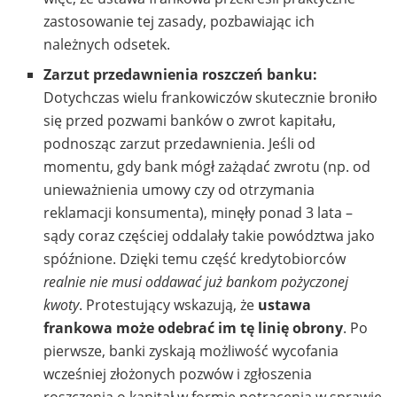
zastosowanie tej zasady, pozbawiając ich
należnych odsetek.
Zarzut przedawnienia roszczeń banku:
Dotychczas wielu frankowiczów skutecznie broniło
się przed pozwami banków o zwrot kapitału,
podnosząc zarzut przedawnienia. Jeśli od
momentu, gdy bank mógł zażądać zwrotu (np. od
unieważnienia umowy czy od otrzymania
reklamacji konsumenta), minęły ponad 3 lata –
sądy coraz częściej oddalały takie powództwa jako
spóźnione. Dzięki temu część kredytobiorców
realnie nie musi oddawać już bankom pożyczonej
kwoty
. Protestujący wskazują, że
ustawa
frankowa może odebrać im tę linię obrony
. Po
pierwsze, banki zyskają możliwość wycofania
wcześniej złożonych pozwów i zgłoszenia
roszczenia o kapitał w formie potrącenia w sprawie