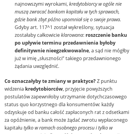
najnowszymi wyrokami,
kredytobiorcy w ogóle nie
muszą zwracać bankom kapitału w tych sprawach,
gdzie bank zbyt późno upomniał się o swoje prawa.
Gdyby art. 117^1 został wykreślony, sytuacja
zostałaby całkowicie
klarowana
:
roszczenie banku
po upływie terminu przedawnienia byłoby
definitywnie nieegzekwowalne
, a sąd nie mógłby
już w imię „słuszności” takiego przedawnionego
żądania uwzględnić.
Co oznaczałyby te zmiany w praktyce?
Z punktu
widzenia
kredytobiorców
, przyjęcie powyższych
postulatów zapewniłoby utrzymanie dotychczasowego
status quo korzystnego dla konsumentów: każdy
odzyskuje od banku całość zapłaconych rat z odsetkami
za opóźnienie, a bank może żądać zwrotu wypłaconego
kapitału
tylko w ramach osobnego procesu i tylko w