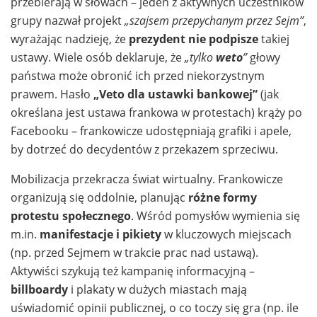
przebierają w słowach – jeden z aktywnych uczestników
grupy nazwał projekt
„szajsem przepychanym przez Sejm”
,
wyrażając nadzieję, że
prezydent nie podpisze
takiej
ustawy. Wiele osób deklaruje, że
„tylko
weto
”
głowy
państwa może obronić ich przed niekorzystnym
prawem. Hasło
„Veto dla ustawki bankowej”
(jak
określana jest ustawa frankowa w protestach) krąży po
Facebooku – frankowicze udostępniają grafiki i apele,
by dotrzeć do decydentów z przekazem sprzeciwu.
Mobilizacja przekracza świat wirtualny. Frankowicze
organizują się oddolnie, planując
różne formy
protestu społecznego
. Wśród pomysłów wymienia się
m.in.
manifestacje i pikiety
w kluczowych miejscach
(np. przed Sejmem w trakcie prac nad ustawą).
Aktywiści szykują też kampanię informacyjną –
billboardy
i plakaty w dużych miastach mają
uświadomić opinii publicznej, o co toczy się gra (np. ile