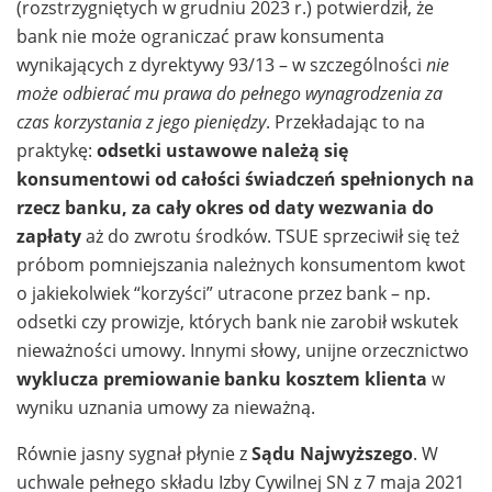
(rozstrzygniętych w grudniu 2023 r.) potwierdził, że
bank nie może ograniczać praw konsumenta
wynikających z dyrektywy 93/13 – w szczególności
nie
może odbierać mu prawa do pełnego wynagrodzenia za
czas korzystania z jego pieniędzy
. Przekładając to na
praktykę:
odsetki ustawowe należą się
konsumentowi od całości świadczeń spełnionych na
rzecz banku, za cały okres od daty wezwania do
zapłaty
aż do zwrotu środków. TSUE sprzeciwił się też
próbom pomniejszania należnych konsumentom kwot
o jakiekolwiek “korzyści” utracone przez bank – np.
odsetki czy prowizje, których bank nie zarobił wskutek
nieważności umowy. Innymi słowy, unijne orzecznictwo
wyklucza premiowanie banku kosztem klienta
w
wyniku uznania umowy za nieważną.
Równie jasny sygnał płynie z
Sądu Najwyższego
. W
uchwale pełnego składu Izby Cywilnej SN z 7 maja 2021