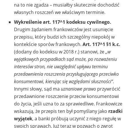
na to nie zgadza – musiałby skutecznie dochodzić
własnych roszczeń we właściwym terminie.
Wykreślenie art. 117^1 kodeksu cywilnego.
Drugim żądaniem frankowiczów jest usunięcie
przepisu, który budzi ich szczególny niepokój w
kontekście sporów frankowych.
Art. 117^1 §1 k.c.
(dodany do kodeksu w 2018 r.) stanowi, że
„w
wyjątkowych przypadkach sąd może, po rozważeniu
interesów stron, nie uwzględnić upływu terminu
przedawnienia roszczenia przysługującego przeciwko
konsumentowi, kierując się względami słuszności”
.
Innymi słowy, sąd ma
uznaniowe prawo
przywrócić
przedawnione roszczenie przeciw konsumentowi
do życia, jeśli uzna to za sprawiedliwe. Frankowicze
wskazują, że przepis ten był pomyślany jako
rzadki
wyjątek
, a banki próbują uczynić z niego regułę w
swoich sprawach. Już teraz w pozwach o zwrot