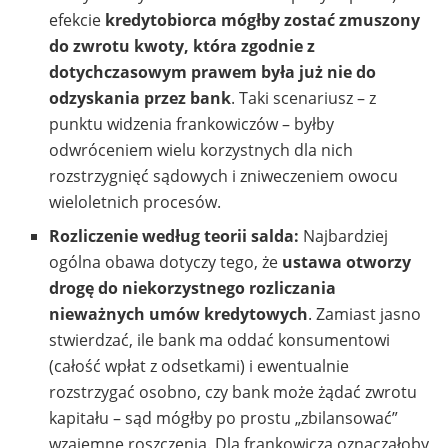
efekcie
kredytobiorca mógłby zostać zmuszony
do zwrotu kwoty, która zgodnie z
dotychczasowym prawem była już nie do
odzyskania przez bank
. Taki scenariusz – z
punktu widzenia frankowiczów – byłby
odwróceniem wielu korzystnych dla nich
rozstrzygnięć sądowych i zniweczeniem owocu
wieloletnich procesów.
Rozliczenie według teorii salda:
Najbardziej
ogólna obawa dotyczy tego, że
ustawa otworzy
drogę do niekorzystnego rozliczania
nieważnych umów kredytowych
. Zamiast jasno
stwierdzać, ile bank ma oddać konsumentowi
(całość wpłat z odsetkami) i ewentualnie
rozstrzygać osobno, czy bank może żądać zwrotu
kapitału – sąd mógłby po prostu „zbilansować”
wzajemne roszczenia. Dla frankowicza oznaczałoby