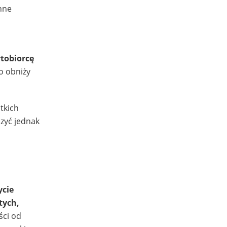
nne
tobiorcę
o obniży
tkich
zyć jednak
ycie
tych,
ści od