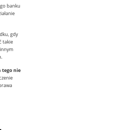
ego banku
iałanie
adku, gdy
ć takie
y innym
m.
 tego nie
czenie
sprawa