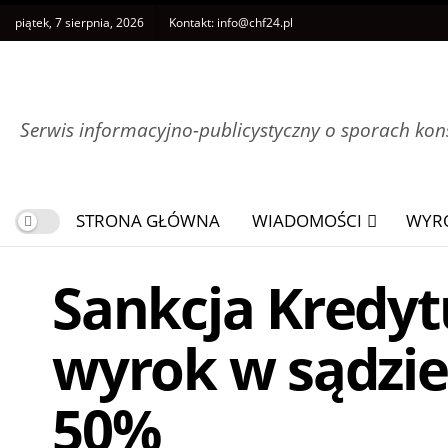
piątek, 7 sierpnia, 2026
Kontakt:
info@chf24.pl
Serwis informacyjno-publicystyczny o sporach k
STRONA GŁÓWNA
WIADOMOŚCI
WYR
Sankcja Kredyt
wyrok w sądzie
50%