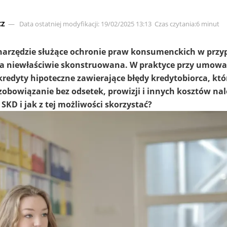
CZ
Data ostatniej modyfikacji: 19/02/2025 13:13
Czas czytania:6 minut
narzędzie służące ochronie praw konsumenckich w przy
a niewłaściwie skonstruowana. W praktyce przy umowa
redyty hipoteczne zawierające błędy kredytobiorca, któ
ć zobowiązanie bez odsetek, prowizji i innych kosztów na
SKD i jak z tej możliwości skorzystać?