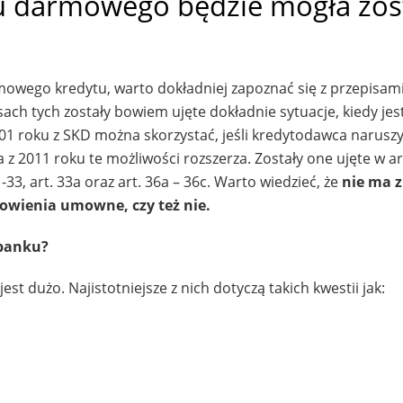
tu darmowego będzie mogła zos
mowego kredytu, warto dokładniej zapoznać się z przepisam
ch tych zostały bowiem ujęte dokładnie sytuacje, kiedy jest
01 roku z SKD można skorzystać, jeśli kredytodawca narusz
z 2011 roku te możliwości rozszerza. Zostały one ujęte w art
 31-33, art. 33a oraz art. 36a – 36c. Warto wiedzieć, że
nie ma z
nowienia umowne, czy też nie.
 banku?
 dużo. Najistotniejsze z nich dotyczą takich kwestii jak: