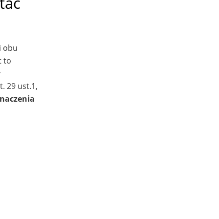
tać
i obu
 to
y
. 29 ust.1,
naczenia