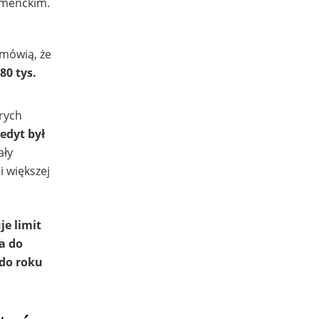
sumenckim.
 mówią, że
80 tys.
órych
edyt był
ały
 większej
je limit
a do
 do roku