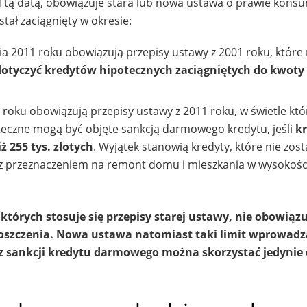
zed tą datą, obowiązuje stara lub nowa ustawa o prawie kon
stał zaciągnięty w okresie:
ia 2011 roku obowiązują przepisy ustawy z 2001 roku, które
otyczyć kredytów hipotecznych zaciągniętych do kwoty 
 roku obowiązują przepisy ustawy z 2011 roku, w świetle kt
teczne mogą być objęte sankcją darmowego kredytu, jeśli
kr
ż 255 tys. złotych
. Wyjątek stanowią kredyty, które nie zost
e z przeznaczeniem na remont domu i mieszkania w wysokości
tórych stosuje się przepisy starej ustawy, nie obowiązu
roszczenia. Nowa ustawa natomiast taki limit wprowadz
z sankcji kredytu darmowego można skorzystać jedynie