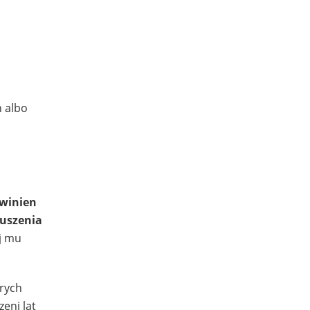
h albo
winien
ruszenia
ej mu
rych
eni lat