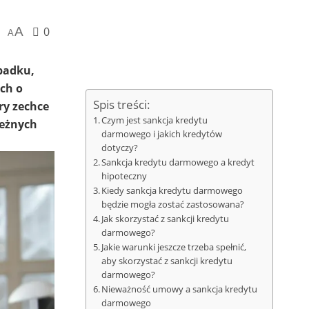
A
0
A
padku,
ch o
Spis treści:
ry zechce
Czym jest sankcja kredytu
leżnych
darmowego i jakich kredytów
dotyczy?
Sankcja kredytu darmowego a kredyt
hipoteczny
Kiedy sankcja kredytu darmowego
będzie mogła zostać zastosowana?
Jak skorzystać z sankcji kredytu
darmowego?
Jakie warunki jeszcze trzeba spełnić,
aby skorzystać z sankcji kredytu
darmowego?
Nieważność umowy a sankcja kredytu
darmowego