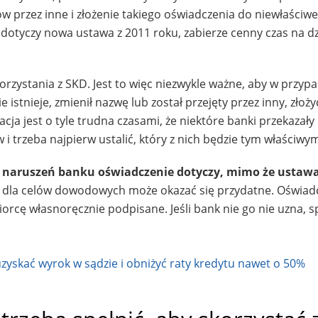
w przez inne i złożenie takiego oświadczenia do niewłaściw
otyczy nowa ustawa z 2011 roku, zabierze cenny czas na dz
rzystania z SKD. Jest to więc niezwykle ważne, aby w przyp
e istnieje, zmienił nazwę lub został przejęty przez inny, złoży
ja jest o tyle trudna czasami, że niektóre banki przekazał
 i trzeba najpierw ustalić, który z nich będzie tym właściwy
 naruszeń banku oświadczenie dotyczy, mimo że ustawa
le dla celów dowodowych może okazać się przydatne. Oświad
iorcę własnoręcznie podpisane. Jeśli bank nie go nie uzna, 