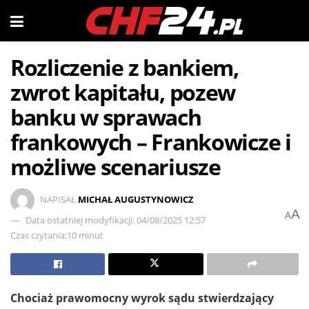
Rozliczenie z bankiem,
zwrot kapitału, pozew
banku w sprawach
frankowych – Frankowicze i
możliwe scenariusze
NAPISAŁ
MICHAŁ AUGUSTYNOWICZ
A
A
Data ostatniej modyfikacji: 04/08/2025 12:57
Czas czytania:10 minut
Chociaż prawomocny wyrok sądu stwierdzający