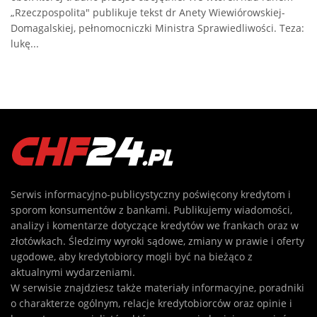
„Rzeczpospolita" publikuje tekst dr Anety Wiewiórowskiej-
Domagalskiej, pełnomocniczki Ministra Sprawiedliwości. Teza:
lukę...
Serwis informacyjno-publicystyczny poświęcony kredytom i
sporom konsumentów z bankami. Publikujemy wiadomości,
analizy i komentarze dotyczące kredytów we frankach oraz w
złotówkach. Śledzimy wyroki sądowe, zmiany w prawie i oferty
ugodowe, aby kredytobiorcy mogli być na bieżąco z
aktualnymi wydarzeniami.
W serwisie znajdziesz także materiały informacyjne, poradniki
o charakterze ogólnym, relacje kredytobiorców oraz opinie i