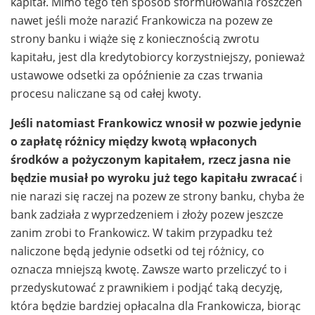
kapitał. Mimo tego ten sposób sformułowania roszczeń
nawet jeśli może narazić Frankowicza na pozew ze
strony banku i wiąże się z koniecznością zwrotu
kapitału, jest dla kredytobiorcy korzystniejszy, ponieważ
ustawowe odsetki za opóźnienie za czas trwania
procesu naliczane są od całej kwoty.
Jeśli natomiast Frankowicz wnosił w pozwie jedynie
o zapłatę różnicy między kwotą wpłaconych
środków a pożyczonym kapitałem, rzecz jasna nie
będzie musiał po wyroku już tego kapitału zwracać
i
nie narazi się raczej na pozew ze strony banku, chyba że
bank zadziała z wyprzedzeniem i złoży pozew jeszcze
zanim zrobi to Frankowicz. W takim przypadku też
naliczone będą jedynie odsetki od tej różnicy, co
oznacza mniejszą kwotę. Zawsze warto przeliczyć to i
przedyskutować z prawnikiem i podjąć taką decyzję,
która będzie bardziej opłacalna dla Frankowicza, biorąc