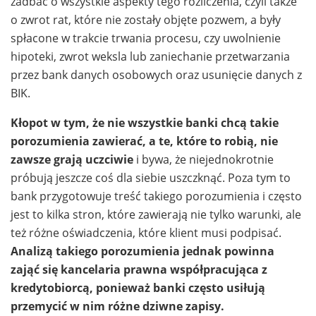
zadbać o wszystkie aspekty tego rozliczenia, czyli także
o zwrot rat, które nie zostały objęte pozwem, a były
spłacone w trakcie trwania procesu, czy uwolnienie
hipoteki, zwrot weksla lub zaniechanie przetwarzania
przez bank danych osobowych oraz usunięcie danych z
BIK.
Kłopot w tym, że nie wszystkie banki chcą takie
porozumienia zawierać, a te, które to robią, nie
zawsze grają uczciwie
i bywa, że niejednokrotnie
próbują jeszcze coś dla siebie uszczknąć. Poza tym to
bank przygotowuje treść takiego porozumienia i często
jest to kilka stron, które zawierają nie tylko warunki, ale
też różne oświadczenia, które klient musi podpisać.
Analizą takiego porozumienia jednak powinna
zająć się kancelaria prawna współpracująca z
kredytobiorcą, ponieważ banki często usiłują
przemycić w nim różne dziwne zapisy.