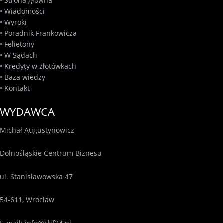
•
Strona główna
•
Wiadomości
•
Wyroki
•
Poradnik Frankowicza
•
Felietony
•
W Sądach
•
Kredyty w złotówkach
•
Baza wiedzy
•
Kontakt
WYDAWCA
Michał Augustynowicz
Dolnośląskie Centrum Biznesu
ul. Stanisławowska 47
54-611, Wrocław
E-mail:
info@chf24.pl