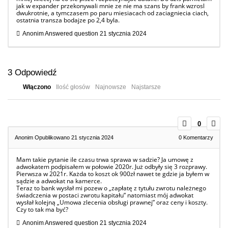
jak w expander przekonywali mnie ze nie ma szans by frank wzrosl
dwukrotnie, a tymczasem po paru miesiacach od zaciagniecia ciach,
ostatnia transza bodajze po 2,4 byla.
Anonim
Answered question
21 stycznia 2024
3
Odpowiedź
Włączono
Ilość głosów
Najnowsze
Najstarsze
0
Anonim
Opublikowano 21 stycznia 2024
0
Komentarzy
Mam takie pytanie ile czasu trwa sprawa w sadzie? Ja umowę z
adwokatem podpisałem w połowie 2020r. Już odbyły się 3 rozprawy.
Pierwsza w 2021r. Każda to koszt ok 900zł nawet te gdzie ja byłem w
sądzie a adwokat na kamerce.
Teraz to bank wysłał mi pozew o „zapłatę z tytułu zwrotu należnego
świadczenia w postaci zwrotu kapitału” natomiast mój adwokat
wysłał kolejną „Umowa zlecenia obsługi prawnej” oraz ceny i koszty.
Czy to tak ma być?
Anonim
Answered question
21 stycznia 2024