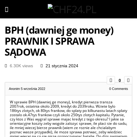
BPH (dawniej ge money)
PRAWNIK I SPRAWA
SĄDOWA
6.30K views
21 stycznia 2024
0
Anonim
5 września 2022
0
Comments
W sprawie BPH (dawniej ge money), kredyt pierwsza transza
2007rok, ostatnia okolo 2009, kredyt do 2039roku. Wziete bylo
186tys zlotych, ok 80tys frankow, do splaty po kilkunastu latach splaty
zostalo ok.47tys frankow czyli okolo 250tys zlotych kapitalu. Pytanie,
czy ktos z Was wygral sprawe majac kredyt z tego okresu? I jakie sa
orientacyjne koszty zeby wogole zalozyc sprawe, ile placi sie do sadu,
ile mniej wiecej bierze prawnik (wiem ze roznie ale chcialabym
poznac wasze przypadki), ile moze sprawa potrwac, zeby wiedziec
mniej wiecej na co sie pisze rozpoczynajac batalie. Do dzis pamietam