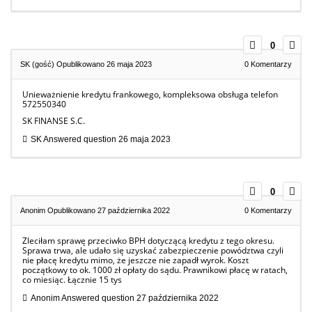
0
SK (gość)
Opublikowano 26 maja 2023
0
Komentarzy
Unieważnienie kredytu frankowego, kompleksowa obsługa telefon
572550340
SK FINANSE S.C.
SK
Answered question
26 maja 2023
0
Anonim
Opublikowano 27 października 2022
0
Komentarzy
Zleciłam sprawę przeciwko BPH dotyczącą kredytu z tego okresu.
Sprawa trwa, ale udało się uzyskać zabezpieczenie powództwa czyli
nie płacę kredytu mimo, że jeszcze nie zapadł wyrok. Koszt
początkowy to ok. 1000 zł opłaty do sądu. Prawnikowi płacę w ratach,
co miesiąc. Łącznie 15 tys
Anonim
Answered question
27 października 2022