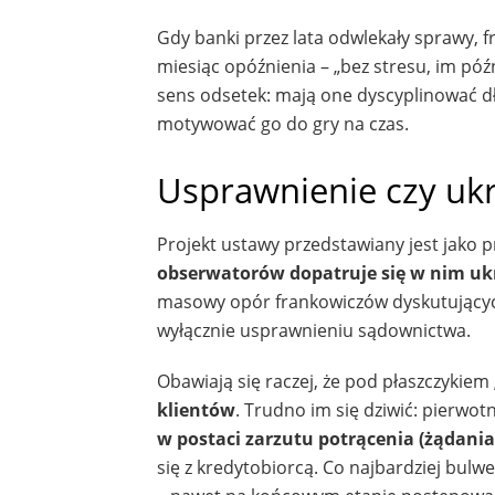
Gdy banki przez lata odwlekały sprawy, 
miesiąc opóźnienia – „bez stresu, im pó
sens odsetek: mają one dyscyplinować dł
motywować go do gry na czas.
Usprawnienie czy ukr
Projekt ustawy przedstawiany jest jako
obserwatorów dopatruje się w nim u
masowy opór frankowiczów dyskutujących 
wyłącznie usprawnieniu sądownictwa.
Obawiają się raczej, że pod płaszczykiem
klientów
. Trudno im się dziwić: pierwo
w postaci zarzutu potrącenia (żądani
się z kredytobiorcą. Co najbardziej bulw