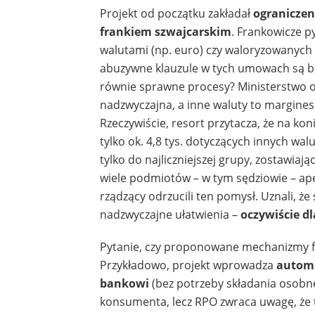
Projekt od początku zakładał
ograniczen
frankiem szwajcarskim
. Frankowicze p
walutami (np. euro) czy waloryzowanych 
abuzywne klauzule w tych umowach są bli
równie sprawne procesy? Ministerstwo o
nadzwyczajna, a inne waluty to margines
Rzeczywiście, resort przytacza, że na kon
tylko ok. 4,8 tys. dotyczących innych wal
tylko do najliczniejszej grupy, zostawia
wiele podmiotów – w tym sędziowie – ape
rządzący odrzucili ten pomysł. Uznali, że 
nadzwyczajne ułatwienia –
oczywiście d
Pytanie, czy proponowane mechanizmy fak
Przykładowo, projekt wprowadza
automa
bankowi
(bez potrzeby składania osobne
konsumenta, lecz RPO zwraca uwagę, że