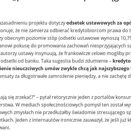
 uzasadnieniu projektu dotyczy
odsetek ustawowych za op
onuje, że nie zamierza odbierać kredytobiorcom prawa do t
 przy obecnym poziomie stóp (odsetki ustawowe wynoszą 10,
tanowi pokusę do promowania zachowań niesprzyjających s
autorzy ustawy insynuują, że frankowicze
celowo
mogliby pr
e odsetki od banku. Taka sugestia budzi zdumienie –
kredyto
ienie nieuczciwych umów zwykle chcą jak najszybszego 
nsaty za długotrwałe zamrożenie pieniędzy, a nie zachętę 
ają się zrzekać?” – pytał retorycznie jeden z portalów kons
terstwa. W mediach społecznościowych pomysł ten został w
rowych zmysłach nie przedłużałby świadomie stresującego s
kach. Jeden z internautów ironicznie zauważył, że jeśli już k
wani.