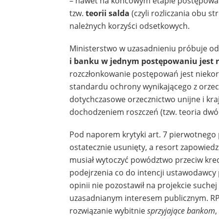
– nawet na końcowym etapie postępowani
tzw.
teorii salda
(czyli rozliczania obu s
należnych korzyści odsetkowych.
Ministerstwo w uzasadnieniu próbuje od
i banku w jednym postępowaniu jest
rozczłonkowanie postępowań jest niekor
standardu ochrony wynikającego z orze
dotychczasowe orzecznictwo unijne i kr
dochodzeniem roszczeń (tzw. teoria dwóch
Pod naporem krytyki art. 7 pierwotnego p
ostatecznie usunięty, a resort zapowie
musiał wytoczyć powództwo przeciw kredy
podejrzenia co do intencji ustawodawcy 
opinii nie pozostawił na projekcie suchej
uzasadnianym interesem publicznym. RP
rozwiązanie wybitnie
sprzyjające bankom
,