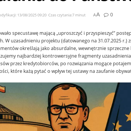
A
0
dyfikacji: 13/08/2025 09:20
Czas czytania:7 minut
A
wało specustawę mającą „uproszczyć i przyspieszyć” post
 W uzasadnieniu projektu (datowanego na 31.07.2025 r.) zn
umentów określają jako absurdalne, wewnętrznie sprzeczne 
lizujemy najbardziej kontrowersyjne fragmenty uzasadnienia
esów przez kredytobiorców, po rozwiązania mogące potajem
ści, które każą pytać o wpływ tej ustawy na zaufanie obywat