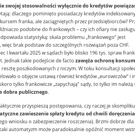
ie swojej stosowalności wyłącznie do kredytów powiąza
ytają: dlaczego pominięto posiadaczy kredytów indeksowan
kursem franka, ale zaciągniętych przez przedsiębiorców? Pr
źniaczo podobne do frankowych – czy ich ofiary nie zasługu
dpowiada statystyką: skala problemu „frankowego” jest
, więc brak podstaw do szczególnych rozwiązań poza CHF.
iec I kwartału 2025 w sądach było blisko 196 tys. spraw fran
ut. Jednak takie podejście de facto
zawęża ochronę konsu
jąc resztę poszkodowanych z niczym. W toku konsultacji społ
lowało o objęcie ustawą również kredytów „eurowiczów” i in
skoro tylko frankowicze „zapychają” sądy, to tylko im należą 
la dobra publicznego
.
tycznie przyspieszą postępowania, czy raczej je skompliku
tyczne zawieszenie spłaty kredytu od chwili doręczeni
go wniosku o zabezpieczenie roszczenia). Brzmi dobrze dla
 taki automatyzm może paradoksalnie opóźnić moment wst