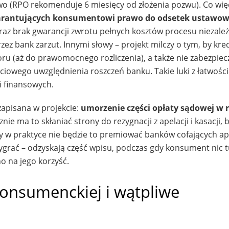
wo (RPO rekomenduje 6 miesięcy od złożenia pozwu). Co więc
rantujących konsumentowi prawo do odsetek ustawow
az brak gwarancji zwrotu pełnych kosztów procesu niezależ
rzez bank zarzut. Innymi słowy – projekt milczy o tym, by kr
oru (aż do prawomocnego rozliczenia), a także nie zabezpiec
ciowego uwzględnienia roszczeń banku. Takie luki z łatwoś
i finansowych.
zapisana w projekcie:
umorzenie części opłaty sądowej w r
znie ma to skłaniać strony do rezygnacji z apelacji i kasacji, 
czy w praktyce nie będzie to premiować banków cofających ap
wygrać – odzyskają część wpisu, podczas gdy konsument nic t
no na jego korzyść.
onsumenckiej i wątpliwe