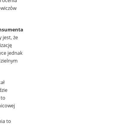
wrócenia
kowiczów
onsumenta
 jest, że
izację
yce jednak
dzielnym
ał
dzie
 to
nicowej
ia to