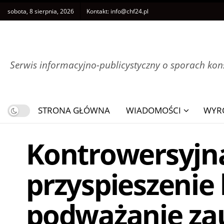
sobota, 8 sierpnia, 2026
Kontakt:
info@chf24.pl
Serwis informacyjno-publicystyczny o sporach k
STRONA GŁÓWNA
WIADOMOŚCI
WYR
Kontrowersyjn
przyspieszenie
podważanie za