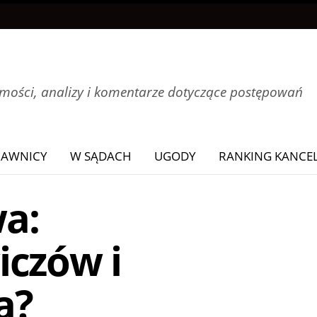
ości, analizy i komentarze dotyczące postępowań
RAWNICY
W SĄDACH
UGODY
RANKING KANCEL
a:
iczów i
a?