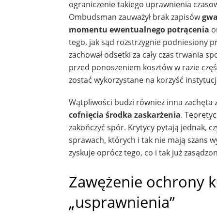
ograniczenie takiego uprawnienia czaso
Ombudsman zauważył brak zapisów
gwa
momentu ewentualnego potrącenia
or
tego, jak sąd rozstrzygnie podniesiony p
zachował odsetki za cały czas trwania sp
przed ponoszeniem kosztów w razie częś
zostać wykorzystane na korzyść instytucj
Wątpliwości budzi również inna zachęta 
cofnięcia środka zaskarżenia
. Teoretyc
zakończyć spór. Krytycy pytają jednak, 
sprawach, których i tak nie mają szans 
zyskuje oprócz tego, co i tak już zasądzo
Zawężenie ochrony k
„usprawnienia”