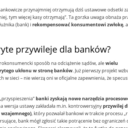
frankowicze przynajmniej otrzymują dziś ustawowe odsetki z
źniej, tym więcej kasy otrzymają”. Ta gorzka uwaga obnaża p
użnika (bank) i
rekompensować konsumentowi zwłokę
, 
yte przywileje dla banków?
 prokonsumencki sposób na odciążenie sądów, ale
wielu
krytego ukłonu w stronę banków
. Już pierwszy projekt wzb
w sieci – nie wierzą oni w oficjalne zapewnienia, że specus
 „przyspieszenia”
banki zyskają nowe narzędzia procesow
tna wersja ustawy zakładała m.in. kontrowersyjny
przywilej 
a wzajemnego)
, który pozwalał bankowi w trakcie procesu „r
ersujące, bank mógł zgłosić takie potrącenie bez ograniczeń