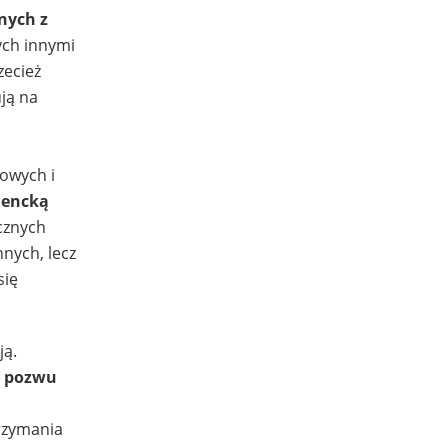
nych z
ych innymi
zecież
ją na
kowych i
mencką
ecznych
nych, lecz
się
ją.
a pozwu
rzymania