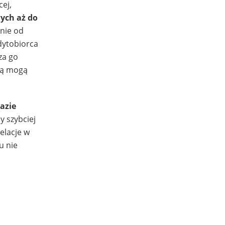
ej,
ych aż do
nie od
edytobiorca
za go
cią mogą
azie
by szybciej
elacje w
u nie