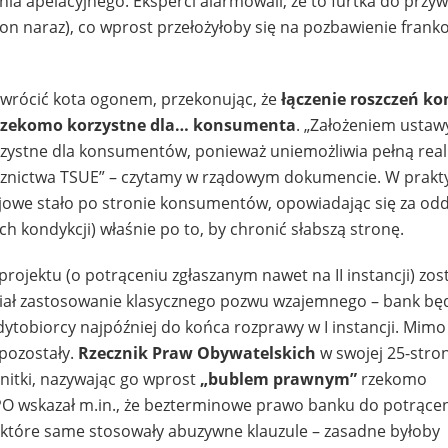
a apelacyjnego. Eksperci alarmowali, że to furtka do przy
tron naraz), co wprost przełożyłoby się na pozbawienie fran
wrócić kota ogonem, przekonując, że
łączenie roszczeń k
 rzekomo korzystne dla… konsumenta
. „Założeniem ustawy
zystne dla konsumentów, ponieważ uniemożliwia pełną real
cznictwa TSUE” – czytamy w rządowym dokumencie. W prakt
ajowe stało po stronie konsumentów, opowiadając się za od
 kondykcji) właśnie po to, by chronić słabszą stronę.
rojektu (o potrąceniu zgłaszanym nawet na II instancji) zost
dział zastosowanie klasycznego pozwu wzajemnego – bank bę
tobiorcy najpóźniej do końca rozprawy w I instancji. Mimo
pozostały.
Rzecznik Praw Obywatelskich
w swojej 25-stro
 nitki, nazywając go wprost
„bublem prawnym”
rzekomo
O wskazał m.in., że bezterminowe prawo banku do potrącen
 które same stosowały abuzywne klauzule – zasadne byłoby