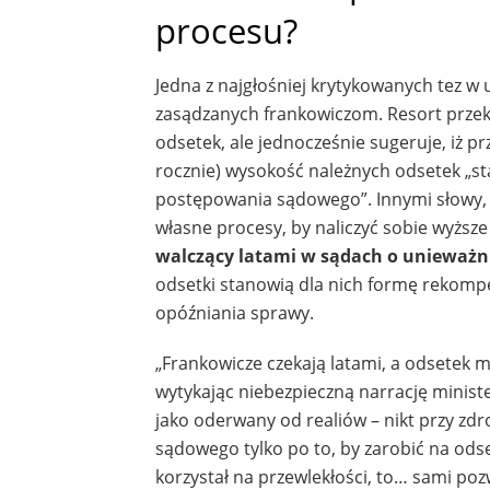
procesu?
Jedna z najgłośniej krytykowanych tez w
zasądzanych frankowiczom. Resort przek
odsetek, ale jednocześnie sugeruje, iż
rocznie) wysokość należnych odsetek „s
postępowania sądowego”. Innymi słowy, 
własne procesy, by naliczyć sobie wyższ
walczący latami w sądach o unieważn
odsetki stanowią dla nich formę rekompe
opóźniania sprawy.
„Frankowicze czekają latami, a odsetek m
wytykając niebezpieczną narrację minis
jako oderwany od realiów – nikt przy zd
sądowego tylko po to, by zarobić na odset
korzystał na przewlekłości, to… sami poz