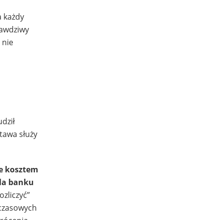
a każdy
rawdziwy
a nie
udził
tawa służy
e kosztem
dla banku
ozliczyć”
 czasowych