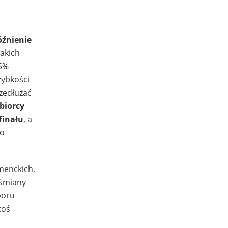
óźnienie
akich
75%
zybkości
zedłużać
biorcy
finału
, a
do
umenckich,
yśmiany
poru
toś