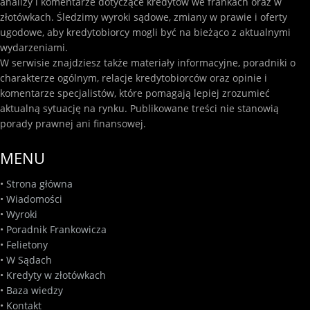
analizy i komentarze dotyczące kredytów we frankach oraz w
złotówkach. Śledzimy wyroki sądowe, zmiany w prawie i oferty
ugodowe, aby kredytobiorcy mogli być na bieżąco z aktualnymi
wydarzeniami.
W serwisie znajdziesz także materiały informacyjne, poradniki o
charakterze ogólnym, relacje kredytobiorców oraz opinie i
komentarze specjalistów, które pomagają lepiej zrozumieć
aktualną sytuację na rynku. Publikowane treści nie stanowią
porady prawnej ani finansowej.
MENU
•
Strona główna
•
Wiadomości
•
Wyroki
•
Poradnik Frankowicza
•
Felietony
•
W Sądach
•
Kredyty w złotówkach
•
Baza wiedzy
•
Kontakt