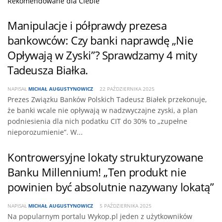
Rekomendowane dla Ciebie
Manipulacje i półprawdy prezesa
bankowców: Czy banki naprawdę „Nie
Opływają w Zyski”? Sprawdzamy 4 mity
Tadeusza Białka.
NAPISAŁ
MICHAŁ AUGUSTYNOWICZ
22 PAŹDZIERNIKA 2025
Prezes Związku Banków Polskich Tadeusz Białek przekonuje,
że banki wcale nie opływają w nadzwyczajne zyski, a plan
podniesienia dla nich podatku CIT do 30% to „zupełne
nieporozumienie”. W...
Kontrowersyjne lokaty strukturyzowane
Banku Millennium! „Ten produkt nie
powinien być absolutnie nazywany lokatą”
NAPISAŁ
MICHAŁ AUGUSTYNOWICZ
5 PAŹDZIERNIKA 2025
Na popularnym portalu Wykop.pl jeden z użytkowników