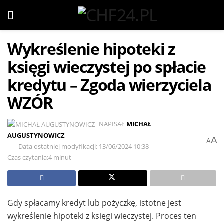
Wykreślenie hipoteki z
księgi wieczystej po spłacie
kredytu – Zgoda wierzyciela
WZÓR
NAPISAŁ
MICHAŁ
AUGUSTYNOWICZ
A
A
Data ostatniej modyfikacji: 13/06/2024 10:38
Czas czytania:4 minut
Gdy spłacamy kredyt lub pożyczkę, istotne jest
wykreślenie hipoteki z księgi wieczystej. Proces ten