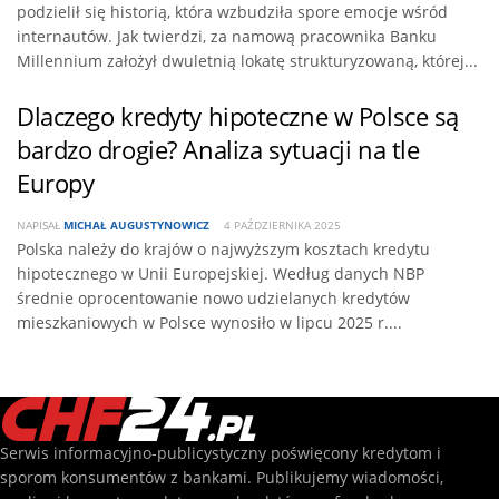
podzielił się historią, która wzbudziła spore emocje wśród
internautów. Jak twierdzi, za namową pracownika Banku
Millennium założył dwuletnią lokatę strukturyzowaną, której...
Dlaczego kredyty hipoteczne w Polsce są
bardzo drogie? Analiza sytuacji na tle
Europy
NAPISAŁ
MICHAŁ AUGUSTYNOWICZ
4 PAŹDZIERNIKA 2025
Polska należy do krajów o najwyższym kosztach kredytu
hipotecznego w Unii Europejskiej. Według danych NBP
średnie oprocentowanie nowo udzielanych kredytów
mieszkaniowych w Polsce wynosiło w lipcu 2025 r....
Serwis informacyjno-publicystyczny poświęcony kredytom i
sporom konsumentów z bankami. Publikujemy wiadomości,