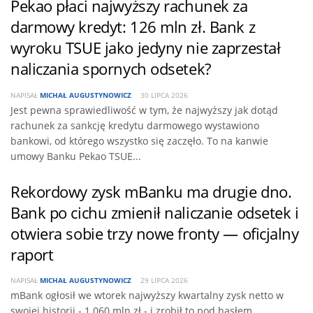
Pekao płaci najwyższy rachunek za
darmowy kredyt: 126 mln zł. Bank z
wyroku TSUE jako jedyny nie zaprzestał
naliczania spornych odsetek?
NAPISAŁ
MICHAŁ AUGUSTYNOWICZ
30 LIPCA 2026
Jest pewna sprawiedliwość w tym, że najwyższy jak dotąd
rachunek za sankcję kredytu darmowego wystawiono
bankowi, od którego wszystko się zaczęło. To na kanwie
umowy Banku Pekao TSUE...
Rekordowy zysk mBanku ma drugie dno.
Bank po cichu zmienił naliczanie odsetek i
otwiera sobie trzy nowe fronty — oficjalny
raport
NAPISAŁ
MICHAŁ AUGUSTYNOWICZ
29 LIPCA 2026
mBank ogłosił we wtorek najwyższy kwartalny zysk netto w
swojej historii - 1 060 mln zł - i zrobił to pod hasłem