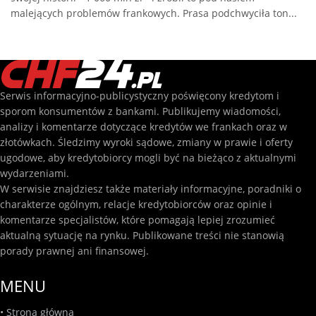
malejących problemów frankowych. Prasa podchwyciła ton...
Serwis informacyjno-publicystyczny poświęcony kredytom i
sporom konsumentów z bankami. Publikujemy wiadomości,
analizy i komentarze dotyczące kredytów we frankach oraz w
złotówkach. Śledzimy wyroki sądowe, zmiany w prawie i oferty
ugodowe, aby kredytobiorcy mogli być na bieżąco z aktualnymi
wydarzeniami.
W serwisie znajdziesz także materiały informacyjne, poradniki o
charakterze ogólnym, relacje kredytobiorców oraz opinie i
komentarze specjalistów, które pomagają lepiej zrozumieć
aktualną sytuację na rynku. Publikowane treści nie stanowią
porady prawnej ani finansowej.
MENU
•
Strona główna