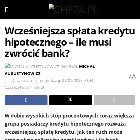
Wcześniejsza spłata kredytu
hipotecznego – ile musi
zwrócić bank?
NAPISAŁ
MICHAŁ
AUGUSTYNOWICZ
A
A
Data ostatniej modyfikacji: 31/01/2023 09:44
Czas czytania:4 minut
W dobie wysokich stóp procentowych coraz większa
grupa posiadaczy kredytu hipotecznego rozważa
wcześniejszą spłatę kredytu. Jak ten ruch może