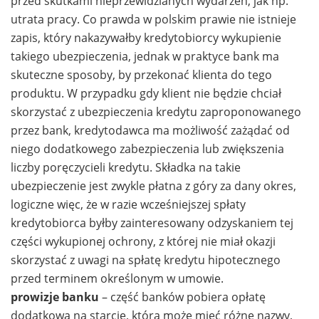
przed skutkami nieprzewidzianych wydarzeń, jak np.
utrata pracy. Co prawda w polskim prawie nie istnieje
zapis, który nakazywałby kredytobiorcy wykupienie
takiego ubezpieczenia, jednak w praktyce bank ma
skuteczne sposoby, by przekonać klienta do tego
produktu. W przypadku gdy klient nie będzie chciał
skorzystać z ubezpieczenia kredytu zaproponowanego
przez bank, kredytodawca ma możliwość zażądać od
niego dodatkowego zabezpieczenia lub zwiększenia
liczby poręczycieli kredytu. Składka na takie
ubezpieczenie jest zwykle płatna z góry za dany okres,
logiczne więc, że w razie wcześniejszej spłaty
kredytobiorca byłby zainteresowany odzyskaniem tej
części wykupionej ochrony, z której nie miał okazji
skorzystać z uwagi na spłatę kredytu hipotecznego
przed terminem określonym w umowie.
prowizje banku
– część banków pobiera opłatę
dodatkową na starcie, która może mieć różne nazwy,