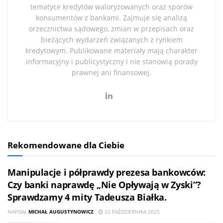
tematyce kredytów waloryzowanych oraz sporów
konsumentów z bankami. Zajmuje się analizą
orzecznictwa sądowego, zmian w przepisach oraz
bieżących wydarzeń związanych z rynkiem
kredytowym. Publikowane materiały mają charakter
informacyjny i publicystyczny i nie stanowią porady
prawnej ani finansowej.
Rekomendowane dla Ciebie
Manipulacje i półprawdy prezesa bankowców:
Czy banki naprawdę „Nie Opływają w Zyski”?
Sprawdzamy 4 mity Tadeusza Białka.
NAPISAŁ
MICHAŁ AUGUSTYNOWICZ
22 PAŹDZIERNIKA 2025