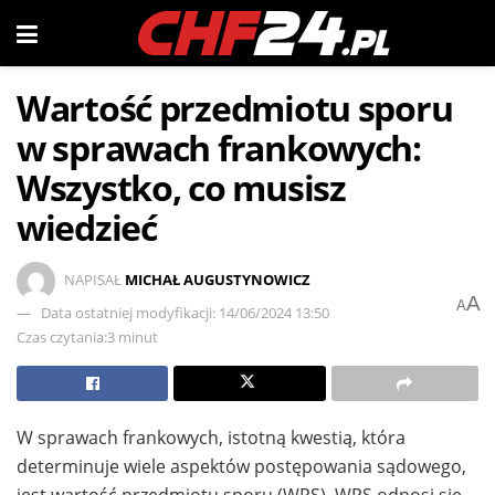
Wartość przedmiotu sporu
w sprawach frankowych:
Wszystko, co musisz
wiedzieć
NAPISAŁ
MICHAŁ AUGUSTYNOWICZ
A
A
Data ostatniej modyfikacji: 14/06/2024 13:50
Czas czytania:3 minut
W sprawach frankowych, istotną kwestią, która
determinuje wiele aspektów postępowania sądowego,
jest wartość przedmiotu sporu (WPS). WPS odnosi się