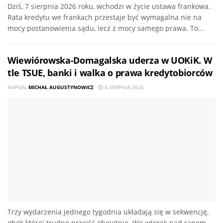
Dziś, 7 sierpnia 2026 roku, wchodzi w życie ustawa frankowa.
Rata kredytu we frankach przestaje być wymagalna nie na
mocy postanowienia sądu, lecz z mocy samego prawa. To...
Wiewiórowska-Domagalska uderza w UOKiK. W
tle TSUE, banki i walka o prawa kredytobiorców
NAPISAŁ
MICHAŁ AUGUSTYNOWICZ
4 SIERPNIA 2026
Trzy wydarzenia jednego tygodnia układają się w sekwencję,
obok której trudno przejść obojętnie. We wtorek nad ranem