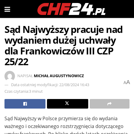
Sąd Najwyższy pracuje nad
wydaniem dużej uchwały
dla Frankowiczów III CZP
25/22
NAPISAŁ
MICHAŁ AUGUSTYNOWICZ
A
A
Data ostatniej modyfikacji: 22/08/2024 16:43
Czas czytania:3 minut
Sąd Najwyższy w Polsce przymierza się do wydania
ważnego i oczekiwanego rozstrzygnięcia dotyczącego
umów frankowych. Po blisko dwóch latach oczekiwania,