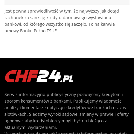
Jest pewna sprawiedliwość w tym, że najwyższy jak dotąd
rachunek za sankcję kredytu darmowego wystawiono
bankowi, od którego wszystko się zaczęło. To na kanwie
umowy Banku Pekao TSUE...
Serwis informacyjno-publicystyczny poświęcony kredytom i
sporom konsumentów z bankami. Publikujemy wiadomości,
analizy i komentarze dotyczące kredytów we frankach oraz w
złotówkach. Śledzimy wyroki sądowe, zmiany w prawie i oferty
ugodowe, aby kredytobiorcy mogli być na bieżąco z
aktualnymi wydarzeniami.
W serwisie znajdziesz także materiały informacyjne, poradniki