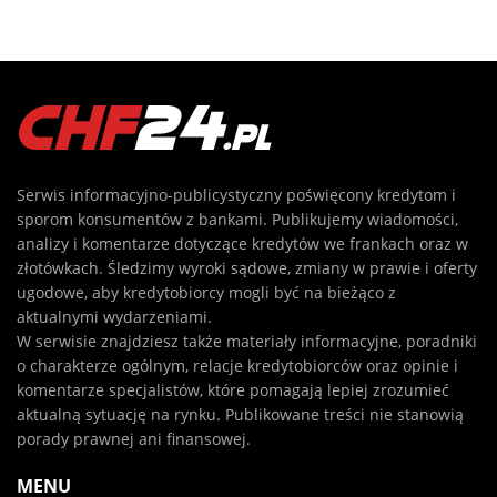
Serwis informacyjno-publicystyczny poświęcony kredytom i
sporom konsumentów z bankami. Publikujemy wiadomości,
analizy i komentarze dotyczące kredytów we frankach oraz w
złotówkach. Śledzimy wyroki sądowe, zmiany w prawie i oferty
ugodowe, aby kredytobiorcy mogli być na bieżąco z
aktualnymi wydarzeniami.
W serwisie znajdziesz także materiały informacyjne, poradniki
o charakterze ogólnym, relacje kredytobiorców oraz opinie i
komentarze specjalistów, które pomagają lepiej zrozumieć
aktualną sytuację na rynku. Publikowane treści nie stanowią
porady prawnej ani finansowej.
MENU