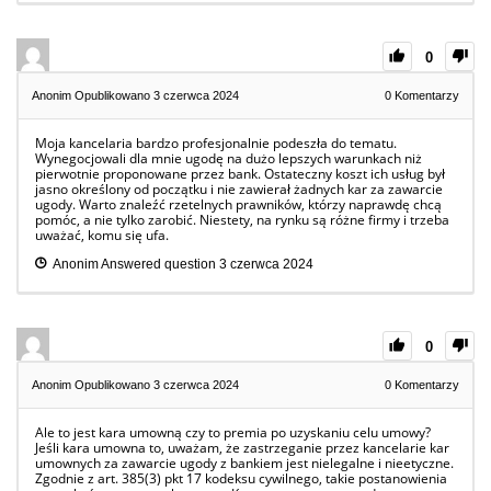
0
Anonim
Opublikowano 3 czerwca 2024
0
Komentarzy
Moja kancelaria bardzo profesjonalnie podeszła do tematu.
Wynegocjowali dla mnie ugodę na dużo lepszych warunkach niż
pierwotnie proponowane przez bank. Ostateczny koszt ich usług był
jasno określony od początku i nie zawierał żadnych kar za zawarcie
ugody. Warto znaleźć rzetelnych prawników, którzy naprawdę chcą
pomóc, a nie tylko zarobić. Niestety, na rynku są różne firmy i trzeba
uważać, komu się ufa.
Anonim
Answered question
3 czerwca 2024
0
Anonim
Opublikowano 3 czerwca 2024
0
Komentarzy
Ale to jest kara umowną czy to premia po uzyskaniu celu umowy?
Jeśli kara umowna to, uważam, że zastrzeganie przez kancelarie kar
umownych za zawarcie ugody z bankiem jest nielegalne i nieetyczne.
Zgodnie z art. 385(3) pkt 17 kodeksu cywilnego, takie postanowienia