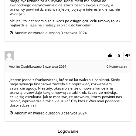
mogą być uznane za abuzywne. Konsument ma prawo do
swobodnego decydowania o dalszych losach swojej umowy, a
prawnicy powinni działać w najlepiej pojętym interesie klienta, nie
własnym.
ale jeśli to jest premia za sukces po osiągnięciu celu umowy to jak
najbardziej legalne i należy zapłacić do kancelarii
Anonim
Answered question
3 czerwca 2024
0
Anonim
Opublikowano 3 czerwca 2024
0
Komentarzy
Jestem jedną z frankowiczek, które od lat walczą z bankami. Kiedy
moja sytuacja finansowa zaczęła się poprawiać, rozważałam
zawarcie ugody. Niestety, okazało się, że umowa z kancelarią
prawną przewiduje karę umowną za taki krok. Szczerze mówiąc,
czuję się oszukana. Jak to możliwe, że prawnicy, którzy powinni nas
bronić, wprowadzają takie klauzule? Czy ktoś z Was miał podobne
doświadczenia?
Anonim
Answered question
3 czerwca 2024
Logowanie