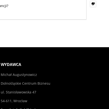
ncji?
WYDAWCA
Michał Augustynowicz
Dolnośląskie Centrum Biznesu
ul. Stanisławowska 47
54-611, Wrocław