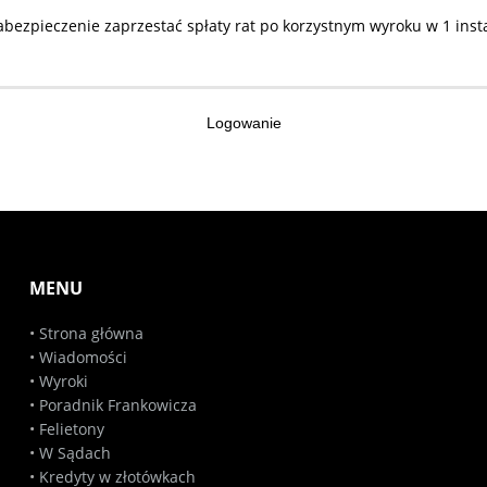
ezpieczenie zaprzestać spłaty rat po korzystnym wyroku w 1 insta
Logowanie
MENU
•
Strona główna
•
Wiadomości
•
Wyroki
•
Poradnik Frankowicza
•
Felietony
•
W Sądach
•
Kredyty w złotówkach