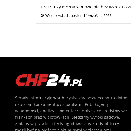
Cześć. Czy można samowolnie bez wyroku o zab
Włodek
Asked question
14 września 2023
Serwis informacyjno-publicystyczny poświęcony kredytom
i sporom konsumentów z bankami. Publikujemy
wiadomości, analizy i komentarze dotyczące kredytów we
frankach oraz w złotówkach. Śledzimy wyroki sądowe,
zmiany w prawie i oferty ugodowe, aby kredytobiorcy
mogli być na bieżąco z aktualnymi wydarzeniami.