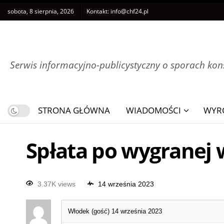
sobota, 8 sierpnia, 2026
Kontakt:
info@chf24.pl
Serwis informacyjno-publicystyczny o sporach k
STRONA GŁÓWNA
WIADOMOŚCI
WYR
Spłata po wygranej w
3.37K views
14 września 2023
Włodek (gość)
14 września 2023