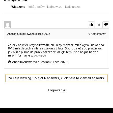
Włączono
Ilość głosów
Najnowsze
Najstarsze
0
Anonim
Opublikowano 8 lipca 2022
0
Komentarzy
Zależy od wielu czynników ale niekiedy możesz mieć wyrok nawet po
8-10 miesiącach a nieraz czekasz 3 lata. Sporo zależy od prawnika,
jak pisze pisma ile pracy oszczędzi dzięki temu sąd bo już będzie
miał informacje w pismach
Anonim
Answered question
8 lipca 2022
You are viewing 1 out of 6 answers, click here to view all answers.
Logowanie