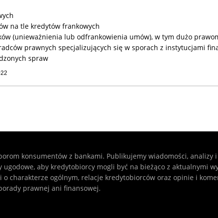
wych
rów na tle kredytów frankowych
roków (unieważnienia lub odfrankowienia umów), w tym dużo praw
radców prawnych specjalizujących się w sporach z instytucjami fi
adzonych spraw
022
sporom konsumentów z bankami. Publikujemy wiadomości, analizy i
ty ugodowe, aby kredytobiorcy mogli być na bieżąco z aktualnymi w
i o charakterze ogólnym, relacje kredytobiorców oraz opinie i kome
 porady prawnej ani finansowej.