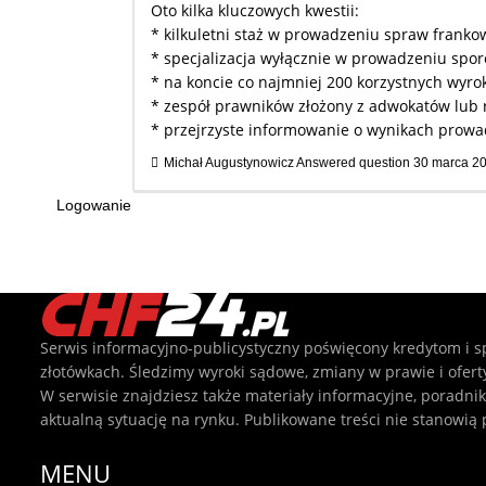
Oto kilka kluczowych kwestii:
* kilkuletni staż w prowadzeniu spraw franko
* specjalizacja wyłącznie w prowadzeniu spo
* na koncie co najmniej 200 korzystnych wy
* zespół prawników złożony z adwokatów lub 
* przejrzyste informowanie o wynikach prow
Michał Augustynowicz
Answered question
30 marca 2
Logowanie
Serwis informacyjno-publicystyczny poświęcony kredytom i 
złotówkach. Śledzimy wyroki sądowe, zmiany w prawie i ofer
W serwisie znajdziesz także materiały informacyjne, poradnik
aktualną sytuację na rynku. Publikowane treści nie stanowią
MENU