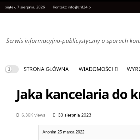
piątek, 7 sierpnia, 2026
Kontakt:
info@chf24.pl
Serwis informacyjno-publicystyczny o sporach k
STRONA GŁÓWNA
WIADOMOŚCI
WYR
Jaka kancelaria do 
6.36K views
30 sierpnia 2023
Anonim
25 marca 2022