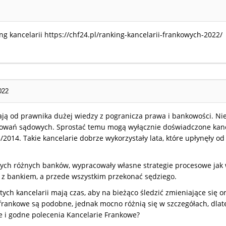
ng kancelarii https://chf24.pl/ranking-kancelarii-frankowych-2022/
022
ą od prawnika dużej wiedzy z pogranicza prawa i bankowości. Nie 
owań sądowych. Sprostać temu mogą wyłącznie doświadczone kance
/2014. Takie kancelarie dobrze wykorzystały lata, które upłynęły
ch różnych banków, wypracowały własne strategie procesowe jak w
z bankiem, a przede wszystkim przekonać sędziego.
 tych kancelarii mają czas, aby na bieżąco śledzić zmieniające się 
 frankowe są podobne, jednak mocno różnią się w szczegółach, dlat
 i godne polecenia Kancelarie Frankowe?