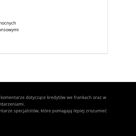
omocnych
nansowymi
 komentarze dotyczące kredytów we frankach oraz w
ydarzeniami.
ntarze specjalistów, które pomagają lepiej zrozumieć