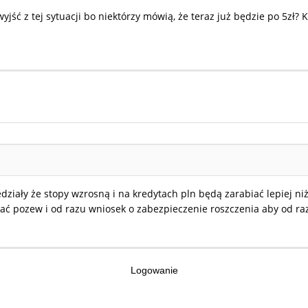
 wyjść z tej sytuacji bo niektórzy mówią, że teraz już będzie po 5zł
edziały że stopy wzrosną i na kredytach pln będą zarabiać lepiej 
dać pozew i od razu wniosek o zabezpieczenie roszczenia aby od ra
Logowanie