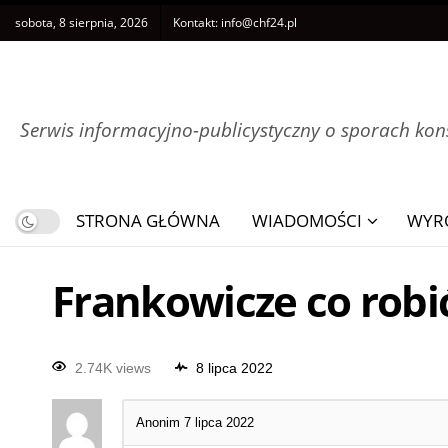
sobota, 8 sierpnia, 2026
Kontakt:
info@chf24.pl
Serwis informacyjno-publicystyczny o sporach k
STRONA GŁÓWNA
WIADOMOŚCI
WYR
Frankowicze co robi
2.74K views
8 lipca 2022
Anonim
7 lipca 2022