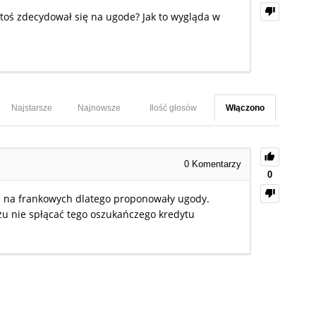
? Ktoś zdecydował się na ugode? Jak to wygląda w
Najstarsze
Najnowsze
Ilość głosów
Włączono
0
Komentarzy
0
niż na frankowych dlatego proponowały ugody.
zu nie spłącać tego oszukańczego kredytu