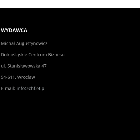
WYDAWCA
Michał Augustynowicz
Dolnośląskie Centrum Biznesu
ul. Stanisławowska 47
54-611, Wrocław
E-mail:
info@chf24.pl