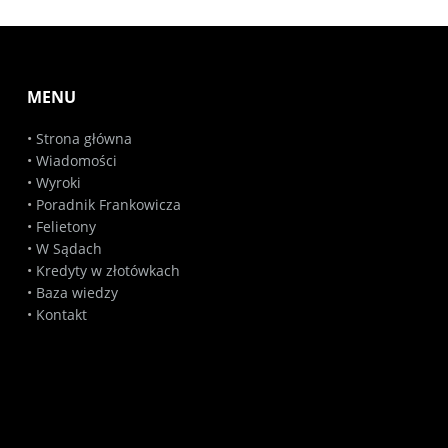
MENU
•
Strona główna
•
Wiadomości
•
Wyroki
•
Poradnik Frankowicza
•
Felietony
•
W Sądach
•
Kredyty w złotówkach
•
Baza wiedzy
•
Kontakt