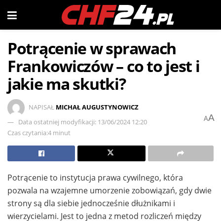
Potrącenie w sprawach
Frankowiczów – co to jest i
jakie ma skutki?
NAPISAŁ
MICHAŁ AUGUSTYNOWICZ
A
A
Data ostatniej modyfikacji: 13/06/2024 12:20
Czas czytania:4 minut
Potrącenie to instytucja prawa cywilnego, która
pozwala na wzajemne umorzenie zobowiązań, gdy dwie
strony są dla siebie jednocześnie dłużnikami i
wierzycielami. Jest to jedna z metod rozliczeń między