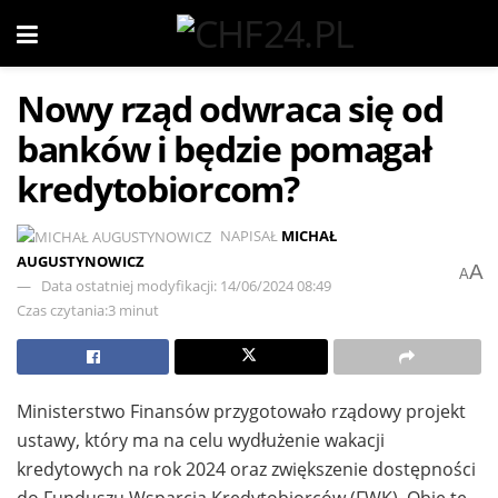
Nowy rząd odwraca się od
banków i będzie pomagał
kredytobiorcom?
NAPISAŁ
MICHAŁ
AUGUSTYNOWICZ
A
A
Data ostatniej modyfikacji: 14/06/2024 08:49
Czas czytania:3 minut
Ministerstwo Finansów przygotowało rządowy projekt
ustawy, który ma na celu wydłużenie wakacji
kredytowych na rok 2024 oraz zwiększenie dostępności