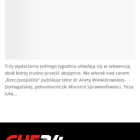
Trzy wydarzenia jednego tygodnia układają się w sekwencję,
obok której trudno przejść obojętnie. We wtorek nad ranem
„Rzeczpospolita" publikuje tekst dr Anety Wiewiórowskiej-
Domagalskiej, pełnomocniczki Ministra Sprawiedliwości. Teza:
lukę...