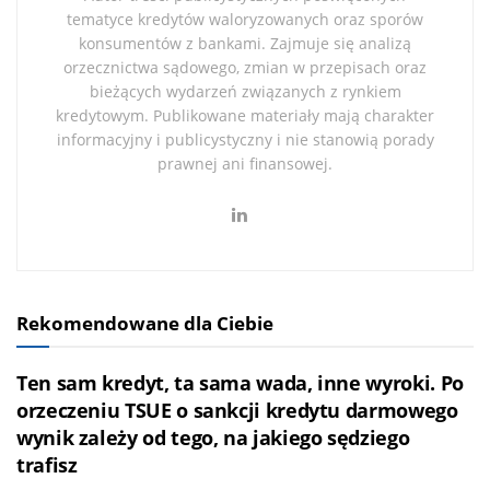
tematyce kredytów waloryzowanych oraz sporów
konsumentów z bankami. Zajmuje się analizą
orzecznictwa sądowego, zmian w przepisach oraz
bieżących wydarzeń związanych z rynkiem
kredytowym. Publikowane materiały mają charakter
informacyjny i publicystyczny i nie stanowią porady
prawnej ani finansowej.
Rekomendowane dla Ciebie
Ten sam kredyt, ta sama wada, inne wyroki. Po
orzeczeniu TSUE o sankcji kredytu darmowego
wynik zależy od tego, na jakiego sędziego
trafisz